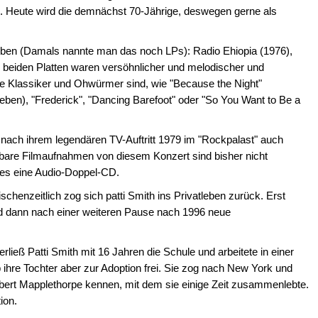
 Heute wird die demnächst 70-Jährige, deswegen gerne als
Alben (Damals nannte man das noch LPs): Radio Ehiopia (1976),
n beiden Platten waren versöhnlicher und melodischer und
ute Klassiker und Ohwürmer sind, wie "Because the Night"
en), "Frederick", "Dancing Barefoot" oder "So You Want to Be a
 nach ihrem legendären TV-Auftritt 1979 im "Rockpalast" auch
are Filmaufnahmen von diesem Konzert sind bisher nicht
t es eine Audio-Doppel-CD.
chenzeitlich zog sich patti Smith ins Privatleben zurück. Erst
nd dann nach einer weiteren Pause nach 1996 neue
rließ Patti Smith mit 16 Jahren die Schule und arbeitete in einer
b ihre Tochter aber zur Adoption frei. Sie zog nach New York und
Robert Mapplethorpe kennen, mit dem sie einige Zeit zusammenlebte.
ion.