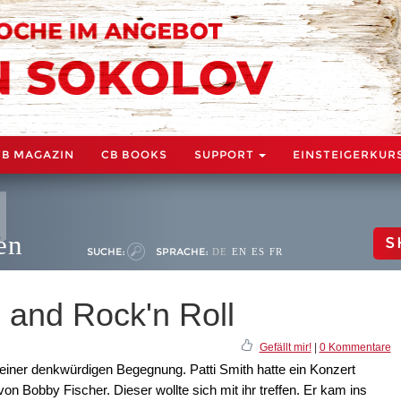
CB MAGAZIN
CB BOOKS
SUPPORT
EINSTEIGERKUR
en
S
SUCHE:
SPRACHE:
DE
EN
ES
FR
and Rock'n Roll
Gefällt mir!
|
0 Kommentare
einer denkwürdigen Begegnung. Patti Smith hatte ein Konzert
n Bobby Fischer. Dieser wollte sich mit ihr treffen. Er kam ins