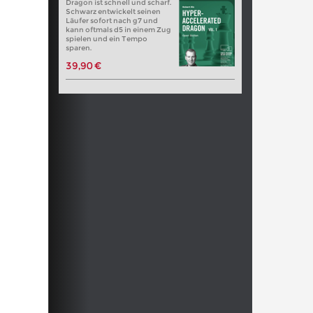
Dragon ist schnell und scharf.
Schwarz entwickelt seinen
Läufer sofort nach g7 und
kann oftmals d5 in einem Zug
spielen und ein Tempo
sparen.
39,90 €