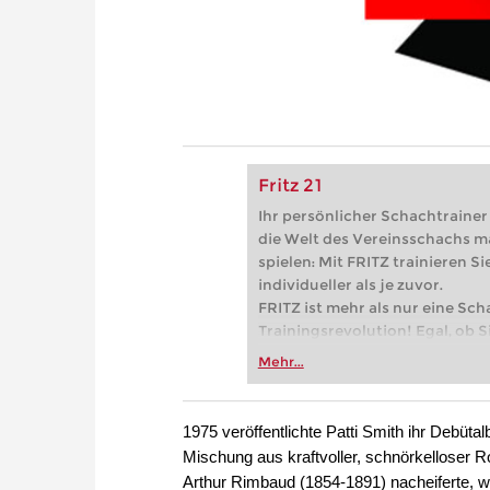
Fritz 21
Ihr persönlicher Schachtrainer -
die Welt des Vereinsschachs m
spielen: Mit FRITZ trainieren Sie
individueller als je zuvor.
FRITZ ist mehr als nur eine Sch
Trainingsrevolution! Egal, ob Si
Vereinsschachs machen oder ber
Mehr...
FRITZ trainieren Sie effizienter,
zuvor.
1975 veröffentlichte Patti Smith ihr Debüt
Mischung aus kraftvoller, schnörkelloser 
Arthur Rimbaud (1854-1891) nacheiferte, w