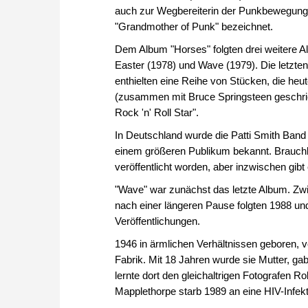
auch zur Wegbereiterin der Punkbewegung.
"Grandmother of Punk" bezeichnet.
Dem Album "Horses" folgten drei weitere 
Easter (1978) und Wave (1979). Die letzte
enthielten eine Reihe von Stücken, die he
(zusammen mit Bruce Springsteen geschrieb
Rock 'n' Roll Star".
In Deutschland wurde die Patti Smith Band
einem größeren Publikum bekannt. Brauchb
veröffentlicht worden, aber inzwischen gib
"Wave" war zunächst das letzte Album. Zwis
nach einer längeren Pause folgten 1988 u
Veröffentlichungen.
1946 in ärmlichen Verhältnissen geboren, ve
Fabrik. Mit 18 Jahren wurde sie Mutter, ga
lernte dort den gleichaltrigen Fotografen 
Mapplethorpe starb 1989 an eine HIV-Infekt