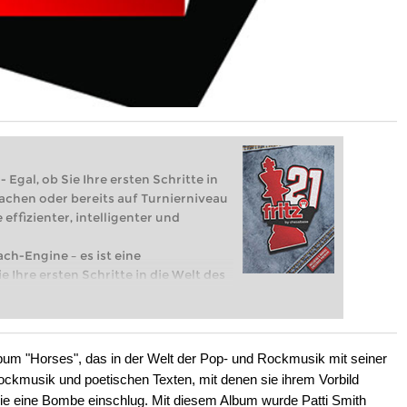
 Egal, ob Sie Ihre ersten Schritte in
achen oder bereits auf Turnierniveau
 effizienter, intelligenter und
ach-Engine – es ist eine
e Ihre ersten Schritte in die Welt des
eits auf Turnierniveau spielen: Mit
 intelligenter und individueller als je
album "Horses", das in der Welt der Pop- und Rockmusik mit seiner
Rockmusik und poetischen Texten, mit denen sie ihrem Vorbild
ie eine Bombe einschlug. Mit diesem Album wurde Patti Smith