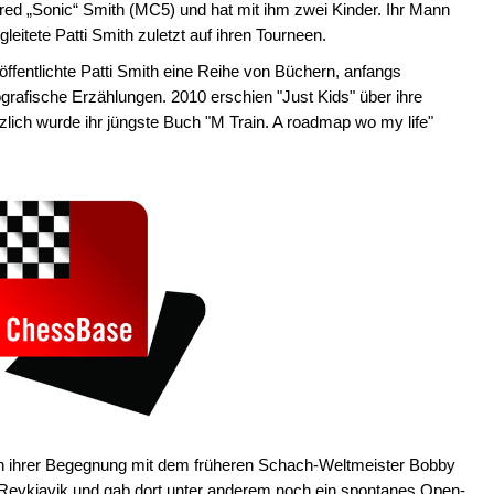
 Fred „Sonic“ Smith (MC5) und hat mit ihm zwei Kinder. Ihr Mann
eitete Patti Smith zuletzt auf ihren Tourneen.
röffentlichte Patti Smith eine Reihe von Büchern, anfangs
grafische Erzählungen. 2010 erschien "Just Kids" über ihre
lich wurde ihr jüngste Buch "M Train. A roadmap wo my life"
von ihrer Begegnung mit dem früheren Schach-Weltmeister Bobby
in Reykjavik und gab dort unter anderem noch ein spontanes Open-