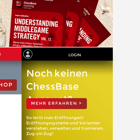
S
LOGIN
Noch keinen
ChessBase
HOP
Account?
MEHR ERFAHREN >
So lernt man Eröffnungen!
Eröffnungssysteme und Varianten
verstehen, verwalten und trainieren:
Zug um Zug!