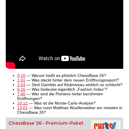
0:10
— Warum heißt es plötzlich ChessBase 26?
1:01
— Was steckt hinter dem neuen Eröffnungsreport?
2:54
— Sind Gambits auf Klubniveau wirklich so schlecht?
6:16
— Was bedeutet eigentlich „Fashion Index“?
7:40
— Wer sind die Pioniere hinter berühmten
Eröffnungen?
10:12
— Was ist die Monte-Carlo-Analyse?
13:01
— Was nutzt Matthias Wuellenweber am meisten in
ChessBase 26?
ChessBase '26 - Premium-Paket