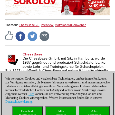
Themen:
ChessBase 26
,
Interview
,
Matthias Wüllenweber
ChessBase
Die ChessBase GmbH, mit Sitz in Hamburg, wurde
1987 gegründet und produziert Schachdatenbanken
sowie Lehr- und Trainingskurse für Schachspieler.
Seit 1997 veröffentlich ChessBase auf seiner Webseite aktuelle
Nachrichten aus der Schachwelt. ChessBase News erscheint
inzwischen in vier Sprachen und gilt weltweit als wichtigste
Wir verwenden Cookies und vergleichbare Technologien, um bestimmte Funktionen
zur Verfügung zu stellen, die Nutzererfahrungen zu verbessern und interessengerechte
Schachnachrichtenseite.
Inhalte auszuspielen. Abhängig von ihrem Verwendungszweck können dabei neben
technisch erforderlichen Cookies auch Analyse-Cookies sowie Marketing-Cookies
eingesetzt werden.
Hier
können Sie der Verwendung von Analyse-Cookies und
Marketing-Cookies widersprechen. Weitere Informationen finden Sie in unserer
Datenschutzerklärung
.
Datenschutzhinweis
|
Impressum
|
Kontakt
|
Cookies Management
|
Lizenzen
|
Detaillierte
Alles
Alles
Compliance Hotline
|
Home