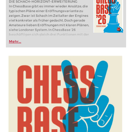
DIE SCHACH-HORIZONT-ERWEITERUNG
In ChessBase gibt es immer wieder Ansätze, die
typischen Pläne einer Eröffnungsvariante zu
zeigen. Zwar ist Schach im Zeitalter der Engines
viel konkreter als früher gedacht. Doch gerade
Amateure lieben Eröffnungen mit klaren Plänen,
siehe Londoner System. In ChessBase ’26
beschäftigen sich gleich drei Funktionen mit der
Darstellung von Plänen. Im neuen
Mehr...
Eröffnungsreport wird für jede wichtige
Variante untersucht, welche Figurenzüge oder
Bauernvorstöße darin wichtig sind. In der
Referenzsuche sieht man jetzt auf dem Brett, wo
die Figuren üblicherweise hingehen. Und startet
man die neue Monte-Carlo-Analyse, zeigt auch
hier das Brett die häufigsten Figurenpfade.