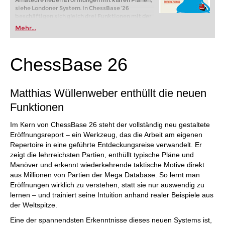
Amateure lieben Eröffnungen mit klaren Plänen,
siehe Londoner System. In ChessBase ’26
beschäftigen sich gleich drei Funktionen mit der
Darstellung von Plänen. Im neuen
Mehr...
Eröffnungsreport wird für jede wichtige
Variante untersucht, welche Figurenzüge oder
Bauernvorstöße darin wichtig sind. In der
Referenzsuche sieht man jetzt auf dem Brett, wo
ChessBase 26
die Figuren üblicherweise hingehen. Und startet
man die neue Monte-Carlo-Analyse, zeigt auch
hier das Brett die häufigsten Figurenpfade.
Matthias Wüllenweber enthüllt die neuen
Funktionen
Im Kern von ChessBase 26 steht der vollständig neu gestaltete
Eröffnungsreport – ein Werkzeug, das die Arbeit am eigenen
Repertoire in eine geführte Entdeckungsreise verwandelt. Er
zeigt die lehrreichsten Partien, enthüllt typische Pläne und
Manöver und erkennt wiederkehrende taktische Motive direkt
aus Millionen von Partien der Mega Database. So lernt man
Eröffnungen wirklich zu verstehen, statt sie nur auswendig zu
lernen – und trainiert seine Intuition anhand realer Beispiele aus
der Weltspitze.
Eine der spannendsten Erkenntnisse dieses neuen Systems ist,