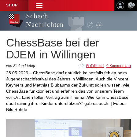
SHOP
TOGGLE
NAVIGATION
Schach
Nachrichten
ChessBase bei der
DJEM in Willingen
von Stefan Liebig
Gefällt mir!
|
0 Kommentare
28.05.2026 – ChessBase darf natürlich keinesfalls fehlen beim
Jugendschachfestival des Jahres in Willingen. Auch die Vincent
Keymers und Matthias Blübaums der Zukunft sollen wissen, wie
ChessBase funktioniert und erfahren das von unserem Team
vor Ort. Einen tollen Vortrag zum Thema „Wie kann ChessBase
das Training ihrer Kinder unterstützen?“ gab es auch. | Fotos:
Nils Rohde