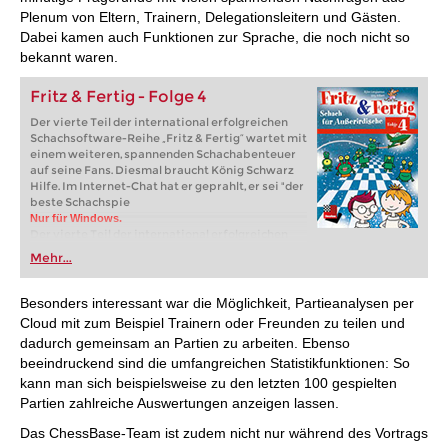
Plenum von Eltern, Trainern, Delegationsleitern und Gästen.
Dabei kamen auch Funktionen zur Sprache, die noch nicht so
bekannt waren.
Fritz & Fertig - Folge 4
Der vierte Teil der international erfolgreichen
Schachsoftware-Reihe „Fritz & Fertig“ wartet mit
einem weiteren, spannenden Schachabenteuer
auf seine Fans. Diesmal braucht König Schwarz
Hilfe. Im Internet-Chat hat er geprahlt, er sei "der
beste Schachspie
Nur für Windows.
Der vierte Teil der international erfolgreichen
Schachsoftware-Reihe „Fritz & Fertig“ wartet mit
Mehr...
einem weiteren, spannenden Schachabenteuer
auf seine Fans. Diesmal braucht König Schwarz
Hilfe. Im Internet-Chat hat er geprahlt, er sei „der
Besonders interessant war die Möglichkeit, Partieanalysen per
beste Schachspieler des Universums“. Ein paar
Cloud mit zum Beispiel Trainern oder Freunden zu teilen und
Außerirdische stellen den Angeber auf die Probe
dadurch gemeinsam an Partien zu arbeiten. Ebenso
und entführen ihn zusammen mit Fritz und
beeindruckend sind die umfangreichen Statistikfunktionen: So
Bianca auf ihren Planeten Chessbase.
kann man sich beispielsweise zu den letzten 100 gespielten
Partien zahlreiche Auswertungen anzeigen lassen.
Das ChessBase-Team ist zudem nicht nur während des Vortrags