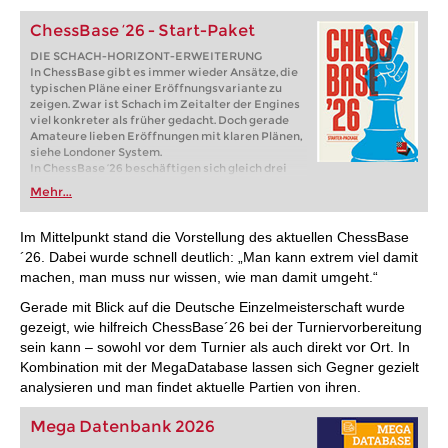
ChessBase ’26 - Start-Paket
DIE SCHACH-HORIZONT-ERWEITERUNG
In ChessBase gibt es immer wieder Ansätze, die
typischen Pläne einer Eröffnungsvariante zu
zeigen. Zwar ist Schach im Zeitalter der Engines
viel konkreter als früher gedacht. Doch gerade
Amateure lieben Eröffnungen mit klaren Plänen,
siehe Londoner System.
In ChessBase ’26 beschäftigen sich gleich drei
Funktionen mit der Darstellung von Plänen. Im
Mehr...
neuen Eröffnungsreport wird für jede wichtige
Variante untersucht, welche Figurenzüge oder
Bauernvorstöße darin wichtig sind. In der
Im Mittelpunkt stand die Vorstellung des aktuellen ChessBase
Referenzsuche sieht man jetzt auf dem Brett, wo
´26. Dabei wurde schnell deutlich: „Man kann extrem viel damit
die Figuren üblicherweise hingehen. Und startet
machen, man muss nur wissen, wie man damit umgeht.“
man die neue Monte-Carlo-Analyse, zeigt auch
hier das Brett die häufigsten Figurenpfade.
Gerade mit Blick auf die Deutsche Einzelmeisterschaft wurde
gezeigt, wie hilfreich ChessBase´26 bei der Turniervorbereitung
sein kann – sowohl vor dem Turnier als auch direkt vor Ort. In
Kombination mit der MegaDatabase lassen sich Gegner gezielt
analysieren und man findet aktuelle Partien von ihren.
Mega Datenbank 2026