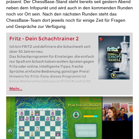
präsent: Der ChessBase-Stand steht bereits seit gestern Abend
neben dem Infopunkt und wird auch in den kommenden Runden
noch vor Ort sein. Nach den nächsten Runden steht das
ChessBase-Team dort jeweils noch für einige Zeit für Fragen
und Gespräche zur Verfügung.
Fritz - Dein Schachtrainer 2
Ich bin FRITZ und definiere die Schachwelt seit
über 30 Jahren neu.
Das Schachprogramm für Einsteiger, die einfach
nur Spaß am Schach haben wollen: Spielen gegen
Fritz oder online, intelligente Tipps, freche
Sprüche, einfache Bedienung, günstiger Preis!
Hinweis für Fritz-Fans: dieses Programm ist
keine Weiterentwicklung von Fritz18 und nicht
kompatibel!
Mehr...