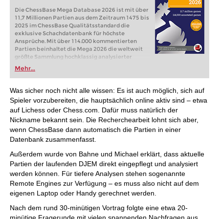
Die ChessBase Mega Database 2026 ist mit über
11,7 Millionen Partien aus dem Zeitraum 1475 bis
2025 im ChessBase Qualitätsstandard die
exklusive Schachdatenbank für höchste
Ansprüche. Mit über 114.000 kommentierten
Partien beinhaltet die Mega 2026 die weltweit
größte Sammlung hochklassig analysierter
Partien.
Mehr...
Was sicher noch nicht alle wissen: Es ist auch möglich, sich auf
Spieler vorzubereiten, die hauptsächlich online aktiv sind – etwa
auf Lichess oder Chess.com. Dafür muss natürlich der
Nickname bekannt sein. Die Recherchearbeit lohnt sich aber,
wenn ChessBase dann automatisch die Partien in einer
Datenbank zusammenfasst.
Außerdem wurde von Bahne und Michael erklärt, dass aktuelle
Partien der laufenden DJEM direkt eingepflegt und analysiert
werden können. Für tiefere Analysen stehen sogenannte
Remote Engines zur Verfügung – es muss also nicht auf dem
eigenen Laptop oder Handy gerechnet werden.
Nach dem rund 30-minütigen Vortrag folgte eine etwa 20-
minütige Fragerunde mit vielen spannenden Nachfragen aus