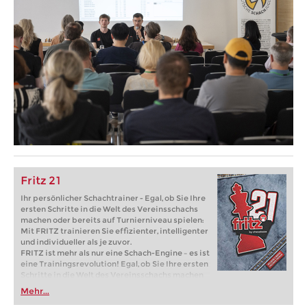
Fritz 21
Ihr persönlicher Schachtrainer - Egal, ob Sie Ihre
ersten Schritte in die Welt des Vereinsschachs
machen oder bereits auf Turnierniveau spielen:
Mit FRITZ trainieren Sie effizienter, intelligenter
und individueller als je zuvor.
FRITZ ist mehr als nur eine Schach-Engine – es ist
eine Trainingsrevolution! Egal, ob Sie Ihre ersten
Schritte in die Welt des Vereinsschachs machen
oder bereits auf Turnierniveau spielen: Mit
Mehr...
FRITZ trainieren Sie effizienter, intelligenter und