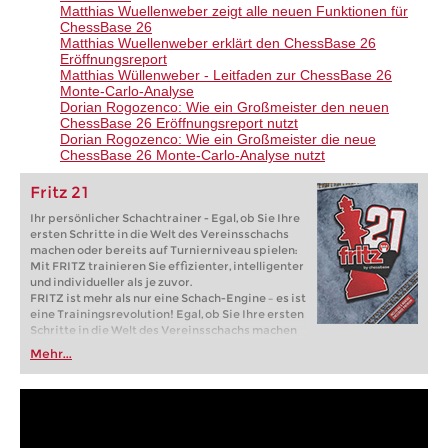
Matthias Wuellenweber zeigt alle neuen Funktionen für
ChessBase 26
Matthias Wuellenweber erklärt den ChessBase 26
Eröffnungsreport
Matthias Wüllenweber - Leitfaden zur ChessBase 26
Monte-Carlo-Analyse
Dorian Rogozenco: Wie ein Großmeister den neuen
ChessBase 26 Eröffnungsreport nutzt​
Dorian Rogozenco: Wie ein Großmeister die neue
ChessBase 26 Monte-Carlo-Analyse nutzt
Fritz 21
Ihr persönlicher Schachtrainer - Egal, ob Sie Ihre
ersten Schritte in die Welt des Vereinsschachs
machen oder bereits auf Turnierniveau spielen:
Mit FRITZ trainieren Sie effizienter, intelligenter
und individueller als je zuvor.
FRITZ ist mehr als nur eine Schach-Engine – es ist
eine Trainingsrevolution! Egal, ob Sie Ihre ersten
Schritte in die Welt des Vereinsschachs machen
oder bereits auf Turnierniveau spielen: Mit
Mehr...
FRITZ trainieren Sie effizienter, intelligenter und
individueller als je zuvor.