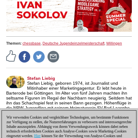
Themen:
chessbase
,
Deutsche Jugendeinzelmeisterschaft
,
Willingen
Stefan Liebig
Stefan Liebig, geboren 1974, ist Journalist und
Mitinhaber einer Marketingagentur. Er lebt heute in
Barterode bei Göttingen. Im Alter von fünf Jahren machten ihn
seltsame Figuren im Regal der Nachbarn neugierig. Seitdem hat
ihn das Schachspiel fest in seinen Bann gezogen. Höhenflüge in
die NRW-Jugendliga mit seinem Heimatverein SV Bad Laasphe
und einige Einsätze in der Zweitligamannschaft von Tempo
Göttingen waren Highlights für den ehemaligen
Wir verwenden Cookies und vergleichbare Technologien, um bestimmte Funktionen
zur Verfügung zu stellen, die Nutzererfahrungen zu verbessern und interessengerechte
Jugendsüdwestfalenmeister.
Inhalte auszuspielen. Abhängig von ihrem Verwendungszweck können dabei neben
technisch erforderlichen Cookies auch Analyse-Cookies sowie Marketing-Cookies
eingesetzt werden.
Hier
können Sie der Verwendung von Analyse-Cookies und