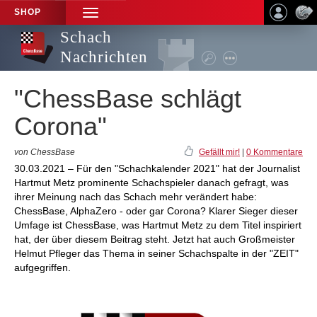
SHOP
TOGGLE
NAVIGATION
Schach
Nachrichten
"ChessBase schlägt
Corona"
von ChessBase
Gefällt mir!
|
0 Kommentare
30.03.2021 – Für den "Schachkalender 2021" hat der Journalist
Hartmut Metz prominente Schachspieler danach gefragt, was
ihrer Meinung nach das Schach mehr verändert habe:
ChessBase, AlphaZero - oder gar Corona? Klarer Sieger dieser
Umfage ist ChessBase, was Hartmut Metz zu dem Titel inspiriert
hat, der über diesem Beitrag steht. Jetzt hat auch Großmeister
Helmut Pfleger das Thema in seiner Schachspalte in der "ZEIT"
aufgegriffen.