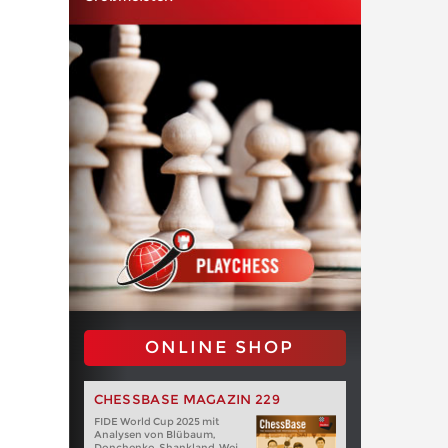
ONLINE SHOP
CHESSBASE MAGAZIN 229
FIDE World Cup 2025 mit
Analysen von Blübaum,
Donchenko, Shankland, Wei