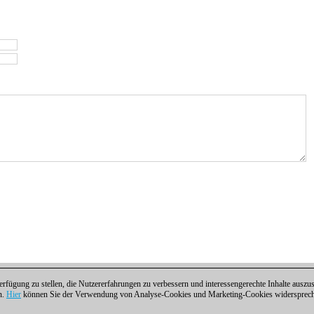
fügung zu stellen, die Nutzererfahrungen zu verbessern und interessengerechte Inhalte aus
n.
Hier
können Sie der Verwendung von Analyse-Cookies und Marketing-Cookies widersprechen