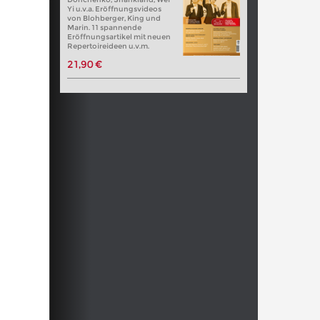
Yi u.v.a. Eröffnungsvideos
von Blohberger, King und
Marin. 11 spannende
Eröffnungsartikel mit neuen
Repertoireideen u.v.m.
21,90 €