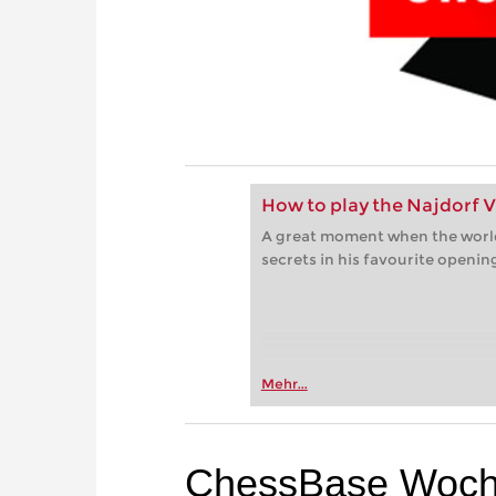
How to play the Najdorf Vo
A great moment when the world‘
secrets in his favourite openin
Mehr...
ChessBase Woche