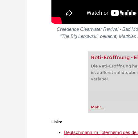
Creedence Clearwater Revival - Bad Moo
"The Big Lebowski" bekannt) Matthias 
Reti-Eröffnung - 
Die Reti-Eröffnung ha
ist äußerst solide, ab
variabel.
Mehr...
Links:
Deutschmann im Totenhemd des deu