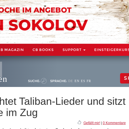
CB MAGAZIN
CB BOOKS
SUPPORT
EINSTEIGERKUR
en
S
SUCHE:
SPRACHE:
DE
EN
ES
FR
et Taliban-Lieder und sitzt
ne im Zug
Gefällt mir!
|
0 Kommentare