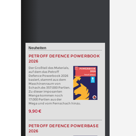
Neuheiten
PETROFF DEFENCE POWERBOOK
2026
Der Großteil des Materials,
auf dem das Petroff
Defence Powerbook 2026
basiert, stammt aus dem
Maschinenraum von
Schach.de: 357.000 Partien.
Zu dieser imposanten
Menge kommen noch
17.000 Partien aus der
Mega und vom Fernschach hinzu.
9,90 €
PETROFF DEFENCE POWERBASE
2026