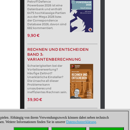
Petroff Defence
Powerbase 2026 ist eine
Datenbank und enthält
6475 hochklassige Partien
aus der Mega 2026 bzw.
der Correspondence
Database 2026, davon sind
682 kommentiert.
9,90 €
RECHNEN UND ENTSCHEIDEN
BAND 3:
VARIANTENBERECHNUNG
Schwierigkeiten bei der
Vorteilsverwertung?
Häufige Zeitnot?
Unerklärliche Einsteller?
Die Ursache all dieser
Probleme kann
unsauberes und
ineffizientes Rechnen sein.
39,90 €
zuspielen. Abhängig von ihrem Verwendungszweck können dabei neben technisch
. Weitere Informationen finden Sie in unserer
Datenschutzerklärung
.