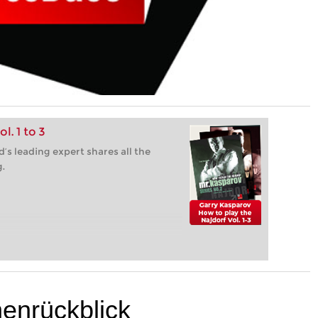
l. 1 to 3
s leading expert shares all the
g.
nrückblick