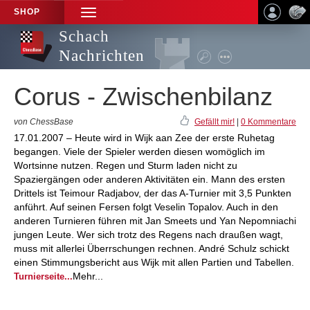
SHOP
TOGGLE
NAVIGATION
Schach
Nachrichten
Corus - Zwischenbilanz
von ChessBase
Gefällt mir!
|
0 Kommentare
17.01.2007 – Heute wird in Wijk aan Zee der erste Ruhetag
begangen. Viele der Spieler werden diesen womöglich im
Wortsinne nutzen. Regen und Sturm laden nicht zu
Spaziergängen oder anderen Aktivitäten ein. Mann des ersten
Drittels ist Teimour Radjabov, der das A-Turnier mit 3,5 Punkten
anführt. Auf seinen Fersen folgt Veselin Topalov. Auch in den
anderen Turnieren führen mit Jan Smeets und Yan Nepomniachi
jungen Leute. Wer sich trotz des Regens nach draußen wagt,
muss mit allerlei Überrschungen rechnen. André Schulz schickt
einen Stimmungsbericht aus Wijk mit allen Partien und Tabellen.
Mehr...
Turnierseite...