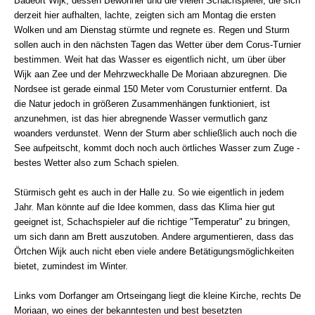
Badeort Wijk, dessen Bewohner und die vielen Schachspieler, die sich
derzeit hier aufhalten, lachte, zeigten sich am Montag die ersten
Wolken und am Dienstag stürmte und regnete es. Regen und Sturm
sollen auch in den nächsten Tagen das Wetter über dem Corus-Turnier
bestimmen. Weit hat das Wasser es eigentlich nicht, um über über
Wijk aan Zee und der Mehrzweckhalle De Moriaan abzuregnen. Die
Nordsee ist gerade einmal 150 Meter vom Corusturnier entfernt. Da
die Natur jedoch in größeren Zusammenhängen funktioniert, ist
anzunehmen, ist das hier abregnende Wasser vermutlich ganz
woanders verdunstet. Wenn der Sturm aber schließlich auch noch die
See aufpeitscht, kommt doch noch auch örtliches Wasser zum Zuge -
bestes Wetter also zum Schach spielen.
Stürmisch geht es auch in der Halle zu. So wie eigentlich in jedem
Jahr. Man könnte auf die Idee kommen, dass das Klima hier gut
geeignet ist, Schachspieler auf die richtige "Temperatur" zu bringen,
um sich dann am Brett auszutoben. Andere argumentieren, dass das
Örtchen Wijk auch nicht eben viele andere Betätigungsmöglichkeiten
bietet, zumindest im Winter.
Links vom Dorfanger am Ortseingang liegt die kleine Kirche, rechts De
Moriaan, wo eines der bekanntesten und best besetzten