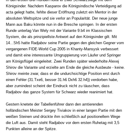
Königsinder. Nachdem Kasparov die Königsindische Verteidigung ad
acta gelegt hatte, fehlte dieser Eröffnung zuletzt ein Mentor in der
absoluten Weltspitze und sie verlor an Popularität. Der neue junge
Mann aus Baku könnte nun in die Bresche springen. In der ersten
Runde unterlag Van Wely mit der Variante 9.b4 im Klassischen
System, die als prinzipiellste Antwort auf den Königsinder gilt. Mit
14...Sh5 hatte Radjabov seine Partie gegen den gleichen Gegner vom
vergangenen FIDE-World Cup 2005 in Khanty-Mansysk verbessert
und damit eine interessante Umgruppierung von Läufer und Springer
am Königsflügel eingeleitet. Zwei Runden später wiederholte Alexej
Shirov die Variante und erzielte am Ende die gleiche Ausbeute - keine.
Shirov meinte zwar, dass er die undurchsichtige Position erst durch
einen Fehler (31.Txe6, besser 31.h6 Dxh6 32.h4)) verdorben habe,
aber zumindest scheint der Eindruck nicht zu täuschen, dass
Radjabov das ganze System für Schwarz wieder reanimiert hat.
Gestern knetete der Tabellenführer dann den amtierenden
holländischen Meister Sergey Tiviakov in einer langen Partie mit den
weißen Steinen und drückte ihm schließlich auf positionellem Wege
die Luft aus. Damit steht Radjabov vor dem ersten Ruhetag mit 3,5
Punkten alleine an der Spitze.