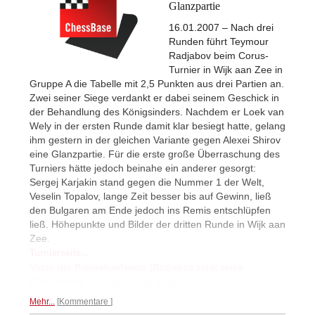
Glanzpartie
16.01.2007 – Nach drei
Runden führt Teymour
Radjabov beim Corus-
Turnier in Wijk aan Zee in
Gruppe A die Tabelle mit 2,5 Punkten aus drei Partien an.
Zwei seiner Siege verdankt er dabei seinem Geschick in
der Behandlung des Königsinders. Nachdem er Loek van
Wely in der ersten Runde damit klar besiegt hatte, gelang
ihm gestern in der gleichen Variante gegen Alexei Shirov
eine Glanzpartie. Für die erste große Überraschung des
Turniers hätte jedoch beinahe ein anderer gesorgt:
Sergej Karjakin stand gegen die Nummer 1 der Welt,
Veselin Topalov, lange Zeit besser bis auf Gewinn, ließ
den Bulgaren am Ende jedoch ins Remis entschlüpfen
ließ. Höhepunkte und Bilder der dritten Runde in Wijk aan
Zee.
Turnierseite...
Video der Pressekonferenz (Radjabov zeigt seine
Überblick und Bilder...
Glanzpartie)...
Mehr...
Kommentare