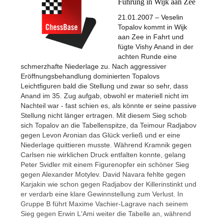
Führung in Wijk aan Zee
21.01.2007 – Veselin
Topalov kommt in Wijk
aan Zee in Fahrt und
fügte Vishy Anand in der
achten Runde eine
schmerzhafte Niederlage zu. Nach aggressiver
Eröffnungsbehandlung dominierten Topalovs
Leichtfiguren bald die Stellung und zwar so sehr, dass
Anand im 35. Zug aufgab, obwohl er materiell nicht im
Nachteil war - fast schien es, als könnte er seine passive
Stellung nicht länger ertragen. Mit diesem Sieg schob
sich Topalov an die Tabellenspitze, da Teimour Radjabov
gegen Levon Aronian das Glück verließ und er eine
Niederlage quittieren musste. Während Kramnik gegen
Carlsen nie wirklichen Druck entfalten konnte, gelang
Peter Svidler mit einem Figurenopfer ein schöner Sieg
gegen Alexander Motylev. David Navara fehlte gegen
Karjakin wie schon gegen Radjabov der Killerinstinkt und
er verdarb eine klare Gewinnstellung zum Verlust. In
Gruppe B führt Maxime Vachier-Lagrave nach seinem
Sieg gegen Erwin L'Ami weiter die Tabelle an, während