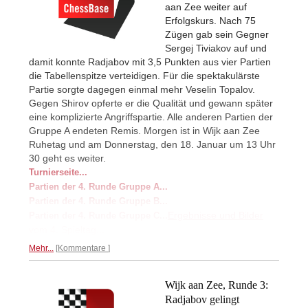
aan Zee weiter auf
Erfolgskurs. Nach 75
Zügen gab sein Gegner
Sergej Tiviakov auf und
damit konnte Radjabov mit 3,5 Punkten aus vier Partien
die Tabellenspitze verteidigen. Für die spektakulärste
Partie sorgte dagegen einmal mehr Veselin Topalov.
Gegen Shirov opferte er die Qualität und gewann später
eine komplizierte Angriffspartie. Alle anderen Partien der
Gruppe A endeten Remis. Morgen ist in Wijk aan Zee
Ruhetag und am Donnerstag, den 18. Januar um 13 Uhr
30 geht es weiter.
Turnierseite...
Partien der 4. Runde Gruppe A...
Partien der 4. Runde Gruppe B...
Ergebnisse und Bilder
Partien der 4. Runde Gruppe C...
vom 4. Spieltag...
Mehr...
Kommentare
Wijk aan Zee, Runde 3:
Radjabov gelingt