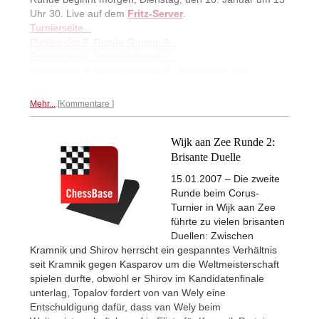
Uhr 30. Live auf dem
Fritz-Server
.
Turnierseite...
Partien der 3. Runde Gruppe A...
Partien der 3. Runde Gruppe B...
Partien der 3. Runde Gruppe C...
Ergebnisse und
Tabellen...
Mehr...
Kommentare
Wijk aan Zee Runde 2:
Brisante Duelle
15.01.2007 – Die zweite
Runde beim Corus-
Turnier in Wijk aan Zee
führte zu vielen brisanten
Duellen: Zwischen
Kramnik und Shirov herrscht ein gespanntes Verhältnis
seit Kramnik gegen Kasparov um die Weltmeisterschaft
spielen durfte, obwohl er Shirov im Kandidatenfinale
unterlag, Topalov fordert von van Wely eine
Entschuldigung dafür, dass van Wely beim