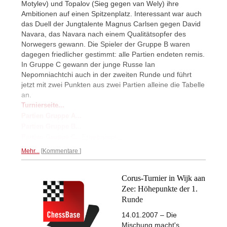
Motylev) und Topalov (Sieg gegen van Wely) ihre
Ambitionen auf einen Spitzenplatz. Interessant war auch
das Duell der Jungtalente Magnus Carlsen gegen David
Navara, das Navara nach einem Qualitätsopfer des
Norwegers gewann. Die Spieler der Gruppe B waren
dagegen friedlicher gestimmt: alle Partien endeten remis.
In Gruppe C gewann der junge Russe Ian
Nepomniachtchi auch in der zweiten Runde und führt
jetzt mit zwei Punkten aus zwei Partien alleine die Tabelle
an.
Turnierseite...
Partien Gruppe A...
Partien Gruppe B...
Ergebnisse...
Partien Gruppe C...
Mehr...
Kommentare
Corus-Turnier in Wijk aan
Zee: Höhepunkte der 1.
Runde
14.01.2007 – Die
Mischung macht's.