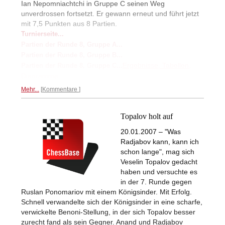
Ian Nepomniachtchi in Gruppe C seinen Weg
unverdrossen fortsetzt. Er gewann erneut und führt jetzt
mit 7,5 Punkten aus 8 Partien.
Turnierseite...
Partien der Runde 8, Gruppe A...
Partien der Runde 8, Gruppe B...
Ergebnisse, Tabellen,
Partien der Runde 8, Gruppe C...
Diagramme...
Mehr...
Kommentare
Topalov holt auf
20.01.2007 – "Was
Radjabov kann, kann ich
schon lange", mag sich
Veselin Topalov gedacht
haben und versuchte es
in der 7. Runde gegen
Ruslan Ponomariov mit einem Königsinder. Mit Erfolg.
Schnell verwandelte sich der Königsinder in eine scharfe,
verwickelte Benoni-Stellung, in der sich Topalov besser
zurecht fand als sein Gegner. Anand und Radjabov