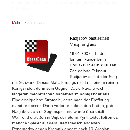
spannende Partien. Live-Übertragung ab 13:30 auf dem
.
Fritz-Server
Turnierseite...
Mehr...
Kommentare
Radjabov baut seinen
Vorsprung aus
18.01.2007 – In der
fünften Runde beim
Corus-Turnier in Wijk aan
Zee gelang Teimour
Radjabov sein dritter Sieg
mit Schwarz. Dieses Mal allerdings nicht mit einem reinen
Königsinder, denn sein Gegner David Navara wich
längeren theoretischen Varianten im Königsinder aus.
Eine erfolgreiche Strategie, denn nach der Eröffnung
stand er besser. Dann verlor er jedoch den Faden, gab
Radjabov zu viel Gegenspiel und wurde überspielt.
Während draußen in Wijk der Sturm Kyrill tobte, ließen es
manche Spieler auf dem Brett friedlich angehen.
Ponomariov gegen Kramnik endete nach 19, Aronian