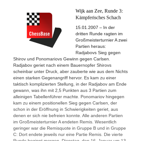
Wijk aan Zee, Runde 3:
Kämpferisches Schach
15.01.2007 – In der
dritten Runde ragten im
Großmeisterturnier A zwei
Partien heraus:
Radjabovs Sieg gegen
Shirov und Ponomariovs Gewinn gegen Carlsen.
Radjabov geriet nach einem Bauernopfer Shirovs
scheinbar unter Druck, aber zauberte wie aus dem Nichts
einen starken Gegenangriff hervor. Es kam zu einer
taktisch komplizierten Stellung, in der Radjabov am Ende
gewann, was ihn mit 2,5 Punkten aus 3 Partien zum
alleinigen Tabellenführer machte. Ponomariov hingegen
kam zu einem positionellen Sieg gegen Carlsen, der
schon in der Eröffnung in Schwierigkeiten geriet, aus
denen er sich nie befreien konnte. Alle anderen Partien
im Großmeisterturnier A endeten Remis. Wesentlich
geringer war die Remisquote in Gruppe B und in Gruppe
C: Dort endete jeweils nur eine Partie Remis. Die vierte
Runde beginnt morgen, Dienstag, den 16. Januar um 13