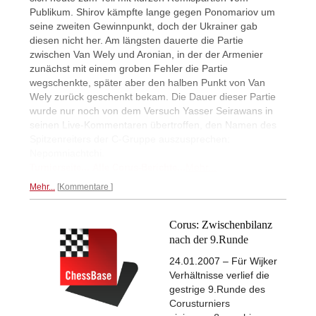
Publikum. Shirov kämpfte lange gegen Ponomariov um
seine zweiten Gewinnpunkt, doch der Ukrainer gab
diesen nicht her. Am längsten dauerte die Partie
zwischen Van Wely und Aronian, in der der Armenier
zunächst mit einem groben Fehler die Partie
wegschenkte, später aber den halben Punkt von Van
Wely zurück geschenkt bekam. Die Dauer dieser Partie
wurde nur noch von dem Versuch Yasser Seirawans in
seinen Live-Kommentaren übertroffen, den Namen des
Spitzenreiters der C-Gruppe auszusprechen:
Nepomniachtchi.
Mehr...
Turnierseite...
Alle Corus-Berichte...
Mehr...
Kommentare
Corus: Zwischenbilanz
nach der 9.Runde
24.01.2007 – Für Wijker
Verhältnisse verlief die
gestrige 9.Runde des
Corusturniers