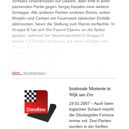
Schwarz unverdrossen auf Gewinn, aber erlitt in einer
packenden Partie gegen Sergej Karjakin eine weitere
Schlappe. Alle anderen Partien endeten Remis, wobei
Motylev und Carlsen ein Feuerwerk taktischer Einfälle
abbrannten, bevor die Stellung zum Remis verflachte. In
Gruppe B hat sich Elo-Favorit Eljanov an die Spitze
gesetzt, während Ian Nepomniachtchi in Gruppe C
bereits 1,5 Punkte Vorsprung auf seine Verfolger hat.
Turnierseite...
Partien Runde 6, Gruppe A...
Partien Runde 6, Gruppe B...
Ergebnisse und Tabellen...
Partien Runde 6, Gruppe C...
Mehr...
Kommentare
Irrationale Momente in
Wijk aan Zee
19.01.2007 – Auch beim
logischen Schach mischt
die Glücksgöttin Fortuna
immer mit. Drei Partien
wurden in der fünften