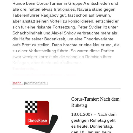
Runde beim Corus-Turnier in Gruppe A entschieden und
alle drei hatten etwas Irrationales. Navara stand gegen
Tabellenführer Radjabov gut, fast schon auf Gewinn,
aber anstatt seinen Vorteil zu konsolidieren, entschied er
sich für eine riskante Fortsetzung, Peter Svidler litt unter
Schachblindheit und Alexei Shirov verbrauchte mehr als
die Hälfte seiner Bedenkzeit, um eine Theorievariante
aufs Brett zu stellen. Dann brachte er eine Neuerung, die
zu einer Verluststellung führte. So waren diese Partien
zwar weniger korrekt als die schnellen Remisen ihrer
Kollegen, aber desto unterhaltsamer.
Turnierseite...
Mehr...
Video der Pressekonferenz...
Mehr...
Kommentare
Corus-Turnier: Nach dem
Ruhetag
18.01.2007 – Nach dem
gestrigen Ruhetag geht
es heute, Donnerstag,
den 18. Januar, beim