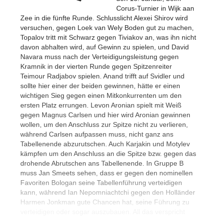
Corus-Turnier in Wijk aan
Zee in die fünfte Runde. Schlusslicht Alexei Shirov wird
versuchen, gegen Loek van Wely Boden gut zu machen,
Topalov tritt mit Schwarz gegen Tiviakov an, was ihn nicht
davon abhalten wird, auf Gewinn zu spielen, und David
Navara muss nach der Verteidigungsleistung gegen
Kramnik in der vierten Runde gegen Spitzenreiter
Teimour Radjabov spielen. Anand trifft auf Svidler und
sollte hier einer der beiden gewinnen, hätte er einen
wichtigen Sieg gegen einen Mitkonkurrenten um den
ersten Platz errungen. Levon Aronian spielt mit Weiß
gegen Magnus Carlsen und hier wird Aronian gewinnen
wollen, um den Anschluss zur Spitze nicht zu verlieren,
während Carlsen aufpassen muss, nicht ganz ans
Tabellenende abzurutschen. Auch Karjakin und Motylev
kämpfen um den Anschluss an die Spitze bzw. gegen das
drohende Abrutschen ans Tabellenende. In Gruppe B
muss Jan Smeets sehen, dass er gegen den nominellen
Favoriten Bologan seine Tabellenführung verteidigen
kann, während Ian Nepomniachtchi gegen den Holländer
Harmen Jonkman gute Chancen hat, seine Führung zu
verteidigen oder sogar auszubauen. All das verspricht