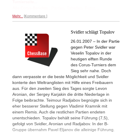
Turnierseite...
Partien, Tabellen, Fotos...
Alle Corus-Berichte...
Mehr...
Kommentare
Svidler schlägt Topalov
26.01.2007 – In der Partie
gegen Peter Svidler war
Veselin Topalov in der
heutigen elften Runde
des Corus-Turniers dem
Sieg sehr nahe. Doch
dann verpasste er die beste Möglichkeit und Svidler
konterte den Weltranglisten mit Hilfe eines Freibauern
aus. Für den zweiten Sieg des Tages sorgte Levon
Aronian, der Sergey Karjakin die dritte Niederlage in
Folge beibrachte. Teimour Radjabov begnügte sich in
eher besserer Stellung gegen Vladimir Kramnik mit
einem Remis. Auch die restlichen Partien endeten
unentschieden. Topalov behält seine Führung (7,5),
gefolgt von Svidler, Aronian und Radjabov. In der B-
Gruppe übernahm Pavel Eljanov die alleinige Führung.