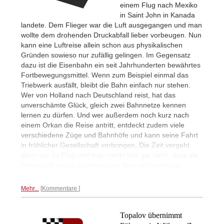
einem Flug nach Mexiko
in Saint John in Kanada
landete. Dem Flieger war die Luft ausgegangen und man
wollte dem drohenden Druckabfall lieber vorbeugen. Nun
kann eine Luftreise allein schon aus physikalischen
Gründen sowieso nur zufällig gelingen. Im Gegensatz
dazu ist die Eisenbahn ein seit Jahrhunderten bewährtes
Fortbewegungsmittel. Wenn zum Beispiel einmal das
Triebwerk ausfällt, bleibt die Bahn einfach nur stehen.
Wer von Holland nach Deutschland reist, hat das
unverschämte Glück, gleich zwei Bahnnetze kennen
lernen zu dürfen. Und wer außerdem noch kurz nach
einem Orkan die Reise antritt, entdeckt zudem viele
verschiedene Züge und Bahnhöfe und kann seine Fahrt
in fröhlicher Gesellschaft verbringen. Die Zeit vergeht
dann wie im Flug und man merkt fast gar nicht, dass die
Reise statt sechs Stunden zwei Tage gedauert hat.
Mehr...
Mehr...
Kommentare
Topalov übernimmt