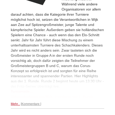
Während viele andere
Organisatoren vor allem
darauf achten, dass die Kategorie ihrer Turniere
möglichst hoch ist, setzen die Verantwortlichen in Wijk
aan Zee auf Spitzengroßmeister, junge Talente und
kämpferische Spieler. Außerdem geben sie holländischen
Spielern eine Chance - auch wenn das den Elo-Schnitt
senkt. Jahr für Jahr führt diese Mischung zu einem
unterhaltsamsten Turniere des Schachkalenders. Dieses
Jahr wird es nicht anders sein. Zwar tasteten sich die
Großmeister in Gruppe A in der ersten Runde noch
vorsichtig ab, doch dafür zeigten die Teilnehmer der
Großmeistergruppen B und C, warum das Corus-
Konzept so erfolgreich ist und sorgten für eine Reihe
interessanter und spannender Partien. Hier Highlights
aus der 1. Runde. Runde 2 beginnt heute um 13:30 Uhr -
der Fritz-Server überträgt live.
Turnierseite...
Highlights der 1. Runde...
Videoaufnahmen aus Wijk...
Mehr...
Kommentare