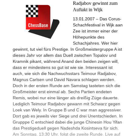
Radjabov gewinnt zum
Auftakt in Wijk
13.01.2007 – Das Corus-
Schachfestival in Wijk aan
Zee ist immer einer der
Höhepunkte des
Schachjahres. Wer hier
gewinnt, tut viel fürs Prestige. In Großmeistergruppe A ist
dieses Jahr vor allem das Duell zwischen Topalov und
Kramnik pikant, während Anand den beiden zeigen will,
dass er mindestens so gut ist wie sie. Interessant ist
auch, wie sich die Nachwuchsstars Teimour Radjabov,
Magnus Carlsen und David Navara schlagen werden.
Doch in der ersten Runde am Samstag tasteten sich die
Großmeister erst einmal ab. Sechs Partien endeten
Remis, wobei nur eine länger als dreißig Züge dauerte.
Lediglich Teimour Radjabov gewann mit Schwarz gegen
Loek van Wely. In Gruppe B und C war man aggressiver.
Dort gab es jeweils vier Siege und drei Unentschieden. In
Grupppe C entschied dabei die junge Chinesin Hou Yifan
das Prestigeduell gegen Nadeshda Kosintseva für sich.
Am Sonntag, 13:30 Uhr, folgt die zweite Runde. Live auf