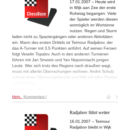
17.01.2007 – Heute wird
in Wijk aan Zee der erste
Ruhetag begangen. Viele
der Spieler werden diesen
womöglich im Wortsinne
nutzen. Regen und Sturm
laden nicht zu Spaziergängen oder anderen Aktivitäten
ein. Mann des ersten Drittels ist Teimour Radjabov, der
das A-Turnier mit 3,5 Punkten anführt. Auf seinen Fersen
folgt Veselin Topalov. Auch in den anderen Turnieren
führen mit Jan Smeets und Yan Nepomniachi jungen
Leute. Wer sich trotz des Regens nach draußen wagt,
muss mit allerlei Überrschungen rechnen. André Schulz
schickt einen Stimmungsbericht aus Wijk mit allen Partien
und Tabellen.
Mehr...
Turnierseite...
Mehr...
Kommentare
1
Radjabov führt weiter
16.01.2007 – Teimour
Radjabov bleibt in Wijk