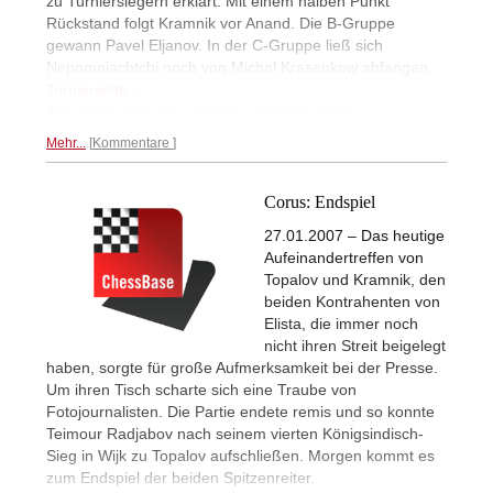
zu Turniersiegern erklärt. Mit einem halben Punkt
Rückstand folgt Kramnik vor Anand. Die B-Gruppe
gewann Pavel Eljanov. In der C-Gruppe ließ sich
Nepomniachtchi noch von Michal Krasenkow abfangen.
Turnierseite...
Tabellen, Partien, Bilder...
Alle Corus-Berichte...
Mehr...
Kommentare
Corus: Endspiel
27.01.2007 – Das heutige
Aufeinandertreffen von
Topalov und Kramnik, den
beiden Kontrahenten von
Elista, die immer noch
nicht ihren Streit beigelegt
haben, sorgte für große Aufmerksamkeit bei der Presse.
Um ihren Tisch scharte sich eine Traube von
Fotojournalisten. Die Partie endete remis und so konnte
Teimour Radjabov nach seinem vierten Königsindisch-
Sieg in Wijk zu Topalov aufschließen. Morgen kommt es
zum Endspiel der beiden Spitzenreiter.