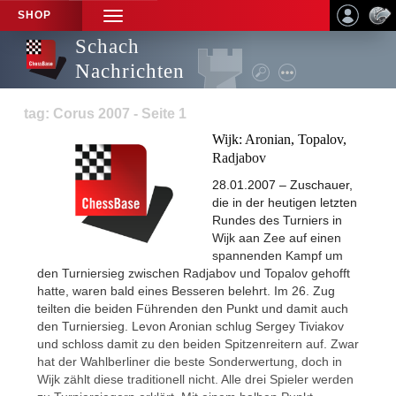
SHOP
TOGGLE
NAVIGATION
Schach
Nachrichten
tag: Corus 2007 - Seite 1
Wijk: Aronian, Topalov,
Radjabov
28.01.2007 – Zuschauer,
die in der heutigen letzten
Rundes des Turniers in
Wijk aan Zee auf einen
spannenden Kampf um
den Turniersieg zwischen Radjabov und Topalov gehofft
hatte, waren bald eines Besseren belehrt. Im 26. Zug
teilten die beiden Führenden den Punkt und damit auch
den Turniersieg. Levon Aronian schlug Sergey Tiviakov
und schloss damit zu den beiden Spitzenreitern auf. Zwar
hat der Wahlberliner die beste Sonderwertung, doch in
Wijk zählt diese traditionell nicht. Alle drei Spieler werden