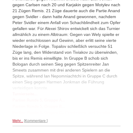
gegen Carlsen nach 20 und Karjakin gegen Motylev nach
21 Zügen Remis. 21 Züge dauerte auch die Partie Anand
gegen Svidler - dann hatte Anand gewonnen, nachdem
Peter Svidler einem Anfall von Schachblindheit zum Opfer
gefallen war. Für Alexei Shirov entwickelt sich das Turnier
allmählich zu einem Albtraum: Gegen van Wely spielte er
wieder entschlossen auf Gewinn, aber erlitt seine vierte
Niederlage in Folge. Topalov schließlich versuchte 51
Züge lang, den Widerstand von Tiviakov zu überwinden,
bis er ins Remis einwilligte. In Gruppe B schob sich
Bologan durch seinen Sieg gegen Spitzenreiter Jan
Smeets zusammen mit drei anderen Spielern an die
Spitze, während Ian Nepomniachtchi in Gruppe C durch
einen Sieg gegen Harmen Jonkman die Führung
verteidigen konnte.
Turnierseite...
Partien Runde 5, Gruppe A...
Partien Runde 5, Gruppe B...
Ergebnisse und Tabellen...
Partien Runde 5, Gruppe C...
Mehr...
Kommentare