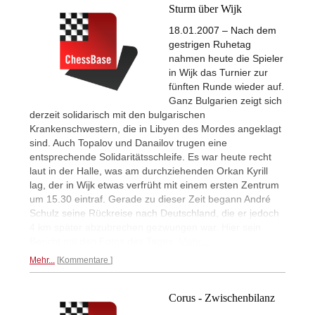
Sturm über Wijk
18.01.2007 – Nach dem
gestrigen Ruhetag
nahmen heute die Spieler
in Wijk das Turnier zur
fünften Runde wieder auf.
Ganz Bulgarien zeigt sich
derzeit solidarisch mit den bulgarischen
Krankenschwestern, die in Libyen des Mordes angeklagt
sind. Auch Topalov und Danailov trugen eine
entsprechende Solidaritätsschleife. Es war heute recht
laut in der Halle, was am durchziehenden Orkan Kyrill
lag, der in Wijk etwas verfrüht mit einem ersten Zentrum
um 15.30 eintraf. Gerade zu dieser Zeit begann André
Schulz seine Rückreise nach Deutschland, die er jedoch
4 km später abzubrechen gezwungen war. Hier sein
Bericht mit den Fotos des Tages.
Mehr...
Mehr...
Kommentare
Corus - Zwischenbilanz