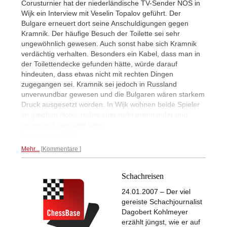
Corusturnier hat der niederländische TV-Sender NOS in
Wijk ein Interview mit Veselin Topalov geführt. Der
Bulgare erneuert dort seine Anschuldigungen gegen
Kramnik. Der häufige Besuch der Toilette sei sehr
ungewöhnlich gewesen. Auch sonst habe sich Kramnik
verdächtig verhalten. Besonders ein Kabel, dass man in
der Toilettendecke gefunden hätte, würde darauf
hindeuten, dass etwas nicht mit rechten Dingen
zugegangen sei. Kramnik sei jedoch in Russland
unverwundbar gewesen und die Bulgaren wären starkem
Druck ausgesetzt worden. In Wijk wohnen beide Spieler
im gleichen Hotel, reden aber nicht miteinander und
gehen sich aus dem Weg.
Interview bei NOS...
Mehr...
Kommentare
Schachreisen
24.01.2007 – Der viel
gereiste Schachjournalist
Dagobert Kohlmeyer
erzählt jüngst, wie er auf