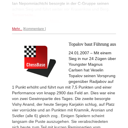
Ian Nepomniachtchi besorgte in der C-Gruppe seinen
achten Sieg und führt weiter vor Krasenkow und Berg.
Turnierseite...
Mehr...
Alle Corus-Berichte...
Mehr...
Kommentare
Topalov baut Führung aus
24.01.2007 – Mit einem
Sieg in nur 24 Zügen über
Youngster Magnus
Carlsen hat Veselin
Topalov seinen Vorsprung
gegenüber Radjabov auf
1 Punkt erhöht und führt nun mit 7,5 Punkten und einer
Performance von knapp 2900 das Feld an. Dies war eine
von zwei Gewinnpartie des Tages. Die zweite besorgte
Vishy Anand, der heute Sergey Karjakin schlug, auf Platz
vier vorrückte und an Punkten mit Kramnik, Aronian und
Svidler (alle 6) gleich zog.. Einigen Spielern scheint
langsam die Puste auszugehen. Sie verabschiedeten
sich heute zum Teil mit kurzen Remispartien vom