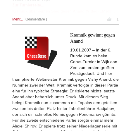
Zur Turnierseite...
Mehr...
Kramnik über seinen Sieg gegen Anand (Video)...
Mehr...
Kommentare
1
Kramnik gewinnt gegen
Anand
19.01.2007 – In der 6.
Runde kam es beim
Corus-Turnier in Wijk aan
Zee zum ersten großen
Prestigeduell. Und hier
triumphierte Weltmeister Kramnik gegen Vishy Anand, die
Nummer zwei der Welt. Kramnik verfolgte in dieser Partie
eine für ihn typische Strategie: Er riskierte nichts, setzte
Anand aber beharrlich unter Druck. Mit diesem Sieg
belegt Kramnik nun zusammen mit Topalov den geteilten
zweiten bis dritten Platz hinter Tabellenführer Radjabov,
der sich ein schnelles Remis gegen Ponomariov gönnte.
Für die zweite entschiedene Partie sorgte einmal mehr
Alexei Shirov: Er spielte trotz seiner Niederlagenserie mit