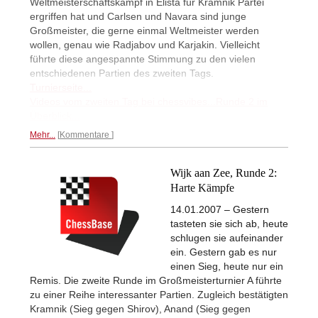
Weltmeisterschaftskampf in Elista für Kramnik Partei
ergriffen hat und Carlsen und Navara sind junge
Großmeister, die gerne einmal Weltmeister werden
wollen, genau wie Radjabov und Karjakin. Vielleicht
führte diese angespannte Stimmung zu den vielen
entschiedenen Partien des zweiten Tags.
Turnierseite...
Videos vom zweiten Tag bei chessvibes...
Runde 2 im
Überblick...
Mehr...
Kommentare
Wijk aan Zee, Runde 2:
Harte Kämpfe
14.01.2007 – Gestern
tasteten sie sich ab, heute
schlugen sie aufeinander
ein. Gestern gab es nur
einen Sieg, heute nur ein
Remis. Die zweite Runde im Großmeisterturnier A führte
zu einer Reihe interessanter Partien. Zugleich bestätigten
Kramnik (Sieg gegen Shirov), Anand (Sieg gegen