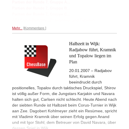
Partien der Runde 7, Gruppe A...
Partien der Runde 7, Gruppe B...
Partien der Runde 7, Gruppe C...
Ergebnisse und Tabellen...
Alle Corus-Berichte...
Mehr...
Kommentare
Halbzeit in Wijk:
Radjabow führt, Kramnik
und Topalow liegen im
Plan
20.01.2007 – Radjabov
führt, Kramnik
beeindruckt durch
positionelles, Topalov durch taktisches Druckspiel, Shirov
ist völlig außer Form, die Jungstars Karjakin und Navara
halten sich gut, Carlsen nicht schlecht. Heute Abend nach
der siebten Runde ist Halbzeit beim Corus-Turnier in Wijk
aan Zee. Dagobert Kohlmeyer zieht ein Resümee, spricht
mit Vladimir Kramnik über seinen Erfolg gegen Anand
und mit Igor Stohl, dem Betreuer von David Navara, über
dessen Spiel in Wijk.