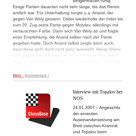
einigermaßen ruhig.
Einige Partien dauerten nicht sehr lange, bis das Remis
amtlich war. Für Unterhaltung sorgte u.a. Anand, der
gegen Van Wely gewann. Dabei wiederholte der Inder bis
zum 20. Zug seine Partie gegen Motylev, allerdings mit
vertauschten Farbe. Dann wich Van Wely ab und folgte
einer Empfehlung, die Anand selber nach der Partie
gegeben hatte. Doch Anand selbst zeigte dann auch,
dass diese wohl doch nicht ganz ausreicht. Alexej Shirov
kam gegen David Navara zu seinem ersten Sieg, bleibt
aber am Tabellenende. Die dritte Gewinnpartie besorgte
Ruslan Ponomariov gegen Sergey Karjakin.
Mehr...
Mehr...
Kommentare
Interview mit Topalov bei
NOS
24.01.2007 – Angesichts
der erneuten
Auseinandersetzung am
Brett zwischen Kramnik
und Topalov beim