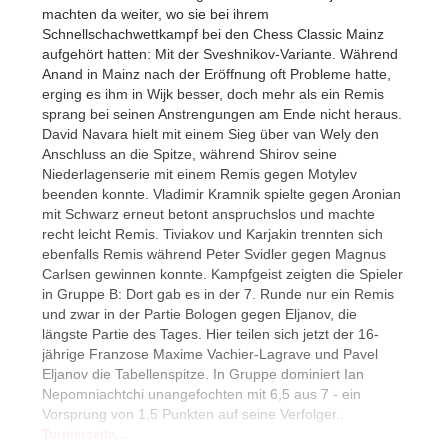
machten da weiter, wo sie bei ihrem
Schnellschachwettkampf bei den Chess Classic Mainz
aufgehört hatten: Mit der Sveshnikov-Variante. Während
Anand in Mainz nach der Eröffnung oft Probleme hatte,
erging es ihm in Wijk besser, doch mehr als ein Remis
sprang bei seinen Anstrengungen am Ende nicht heraus.
David Navara hielt mit einem Sieg über van Wely den
Anschluss an die Spitze, während Shirov seine
Niederlagenserie mit einem Remis gegen Motylev
beenden konnte. Vladimir Kramnik spielte gegen Aronian
mit Schwarz erneut betont anspruchslos und machte
recht leicht Remis. Tiviakov und Karjakin trennten sich
ebenfalls Remis während Peter Svidler gegen Magnus
Carlsen gewinnen konnte. Kampfgeist zeigten die Spieler
in Gruppe B: Dort gab es in der 7. Runde nur ein Remis
und zwar in der Partie Bologen gegen Eljanov, die
längste Partie des Tages. Hier teilen sich jetzt der 16-
jährige Franzose Maxime Vachier-Lagrave und Pavel
Eljanov die Tabellenspitze. In Gruppe dominiert Ian
Nepomniachtchi unangefochten mit 6,5 aus 7 - ein
Vorsprung von 1,5 Punkten auf seine Verfolger..
Turnierseite...