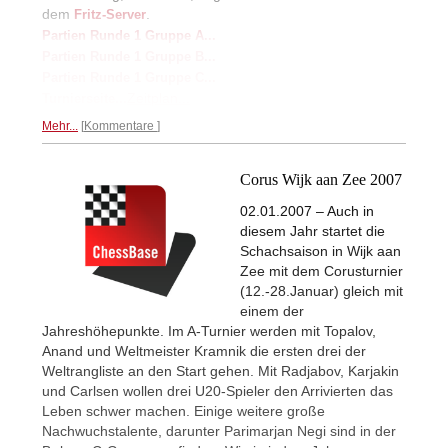
dem
.
Fritz-Server
Partien Runde 1 Gruppe A...
Partien Runde 1 Gruppe B...
Partien Runde 1 Gruppe C...
Zeitplan...
Turnierseite...
Mehr...
Kommentare
Corus Wijk aan Zee 2007
02.01.2007 – Auch in
diesem Jahr startet die
Schachsaison in Wijk aan
Zee mit dem Corusturnier
(12.-28.Januar) gleich mit
einem der
Jahreshöhepunkte. Im A-Turnier werden mit Topalov,
Anand und Weltmeister Kramnik die ersten drei der
Weltrangliste an den Start gehen. Mit Radjabov, Karjakin
und Carlsen wollen drei U20-Spieler den Arrivierten das
Leben schwer machen. Einige weitere große
Nachwuchstalente, darunter Parimarjan Negi sind in der