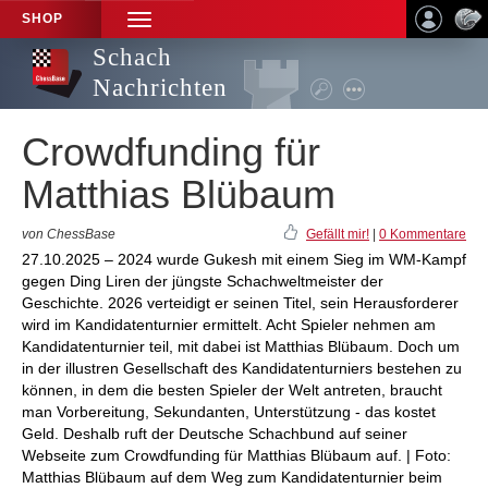
SHOP
TOGGLE
NAVIGATION
Schach
Nachrichten
Crowdfunding für
Matthias Blübaum
von ChessBase
Gefällt mir!
|
0 Kommentare
27.10.2025 – 2024 wurde Gukesh mit einem Sieg im WM-Kampf
gegen Ding Liren der jüngste Schachweltmeister der
Geschichte. 2026 verteidigt er seinen Titel, sein Herausforderer
wird im Kandidatenturnier ermittelt. Acht Spieler nehmen am
Kandidatenturnier teil, mit dabei ist Matthias Blübaum. Doch um
in der illustren Gesellschaft des Kandidatenturniers bestehen zu
können, in dem die besten Spieler der Welt antreten, braucht
man Vorbereitung, Sekundanten, Unterstützung - das kostet
Geld. Deshalb ruft der Deutsche Schachbund auf seiner
Webseite zum Crowdfunding für Matthias Blübaum auf. | Foto:
Matthias Blübaum auf dem Weg zum Kandidatenturnier beim