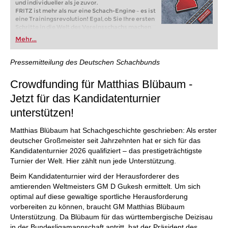
und individueller als je zuvor.
FRITZ ist mehr als nur eine Schach-Engine – es ist
eine Trainingsrevolution! Egal, ob Sie Ihre ersten
Schritte in die Welt des Vereinsschachs machen
oder bereits auf Turnierniveau spielen: Mit
Mehr...
FRITZ trainieren Sie effizienter, intelligenter und
individueller als je zuvor.
Pressemitteilung des Deutschen Schachbunds
Crowdfunding für Matthias Blübaum -
Jetzt für das Kandidatenturnier
unterstützen!
Matthias Blübaum hat Schachgeschichte geschrieben: Als erster
deutscher Großmeister seit Jahrzehnten hat er sich für das
Kandidatenturnier 2026 qualifiziert – das prestigeträchtigste
Turnier der Welt. Hier zählt nun jede Unterstützung.
Beim Kandidatenturnier wird der Herausforderer des
amtierenden Weltmeisters GM D Gukesh ermittelt. Um sich
optimal auf diese gewaltige sportliche Herausforderung
vorbereiten zu können, braucht GM Matthias Blübaum
Unterstützung. Da Blübaum für das württembergische Deizisau
in der Bundesligamannschaft antritt, hat der Präsident des