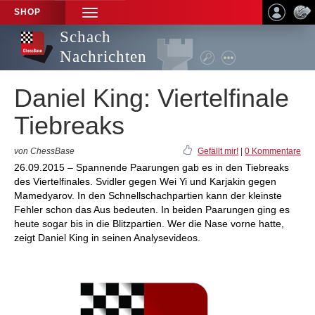
SHOP
TOGGLE
NAVIGATION
Schach
Nachrichten
Daniel King: Viertelfinale
Tiebreaks
von ChessBase
Gefällt mir!
|
0 Kommentare
26.09.2015 – Spannende Paarungen gab es in den Tiebreaks
des Viertelfinales. Svidler gegen Wei Yi und Karjakin gegen
Mamedyarov. In den Schnellschachpartien kann der kleinste
Fehler schon das Aus bedeuten. In beiden Paarungen ging es
heute sogar bis in die Blitzpartien. Wer die Nase vorne hatte,
zeigt Daniel King in seinen Analysevideos.