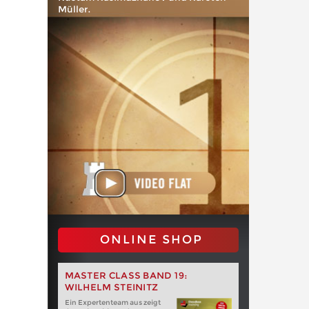
Müller.
ONLINE SHOP
MASTER CLASS BAND 19:
WILHELM STEINITZ
Ein Expertenteam aus zeigt