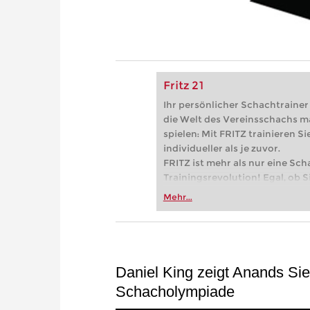
Fritz 21
Ihr persönlicher Schachtrainer -
die Welt des Vereinsschachs m
spielen: Mit FRITZ trainieren Sie
individueller als je zuvor.
FRITZ ist mehr als nur eine Sch
Trainingsrevolution! Egal, ob Si
Vereinsschachs machen oder ber
Mehr...
FRITZ trainieren Sie effizienter,
zuvor.
Daniel King zeigt Anands Sie
Schacholympiade