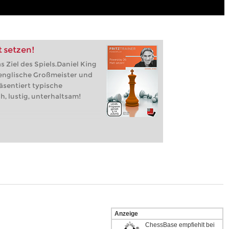
 setzen!
s Ziel des Spiels.Daniel King
r englische Großmeister und
äsentiert typische
h, lustig, unterhaltsam!
Anzeige
ChessBase empfiehlt bei