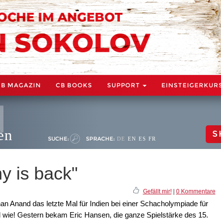
CB MAGAZIN
CB BOOKS
SUPPORT
EINSTEIGERKUR
en
S
SUCHE:
SPRACHE:
DE
EN
ES
FR
hy is back"
Gefällt mir!
|
0 Kommentare
an Anand das letzte Mal für Indien bei einer Schacholympiade für
und wie! Gestern bekam Eric Hansen, die ganze Spielstärke des 15.