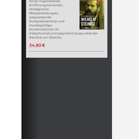
Ihnen inspirierende
Eröffnungsvarianten,
strategische
Meisterleistungen,
wegweisende
Endspielmanöver und
mustergültige
Kombinationen im
Videoformat und zeigt die Glanzpunkte der
Karriere von Steinitz.
34,90 €