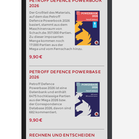
PETROFF DEFENCE POWERBOOK
2026
Der Großteil des Materials,
auf dem das Petroff
Defence Powerbook 2026
basiert, stammt aus dem
Maschinenraum von
Schach.de: 357.000 Partien.
Zu dieser imposanten
Menge kommen noch
17.000 Partien aus der
Mega und vom Fernschach hinzu.
9,90 €
PETROFF DEFENCE POWERBASE
2026
Petroff Defence
Powerbase 2026 ist eine
Datenbank und enthält
6475 hochklassige Partien
aus der Mega 2026 bzw.
der Correspondence
Database 2026, davon sind
682 kommentiert.
9,90 €
RECHNEN UND ENTSCHEIDEN