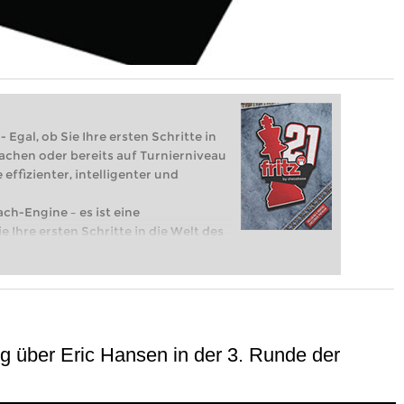
 Egal, ob Sie Ihre ersten Schritte in
achen oder bereits auf Turnierniveau
 effizienter, intelligenter und
ach-Engine – es ist eine
e Ihre ersten Schritte in die Welt des
eits auf Turnierniveau spielen: Mit
 intelligenter und individueller als je
g über Eric Hansen in der 3. Runde der