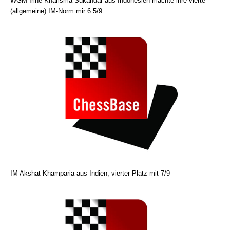
WGM Irine Kharisma Sukandar aus Indonesien machte ihre vierte
(allgemeine) IM-Norm mir 6.5/9.
IM Akshat Khamparia aus Indien, vierter Platz mit 7/9