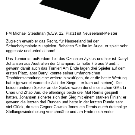
FM Michael Steadman (6.5/9, 12. Platz) ist Neuseeland-Meister
Zugleich erwarb er das Recht, für Neuseeland bei der
Schacholympiade zu spielen. Behalten Sie ihn im Auge, er spielt sehr
aggressiv und unterhaltsam!
Das Turnier ist außerdem Teil des Ozeanien-Zyklus und hier ist Darryl
Johansen aus Australien der Champion. Er holte 7,5 aus 9 und…
gewann damit auch das Turnier! Am Ende lagen drei Spieler auf dem
ersten Platz, aber Darryl konnte seiner umfangreichen
Trophäensammlung eine weitere hinzufügen, da er die beste Wertung
hatte (gewertet wurde die Zahl der Siege – er kam auf sieben). Die
beiden anderen Spieler an der Spitze waren die chinesischen GMs Li
Chao und Zhao Jun, die allerdings beide drei Mal Remis gespielt
hatten. Johansen sicherte sich den Sieg mit einem starken Finish: er
gewann die letzten drei Runden und hatte in der letzten Runde sehr
viel Glück, da sein Gegner Gawain Jones ein Remis durch dreimalige
Stellungswiederholung verschmähte und am Ende noch verlor.