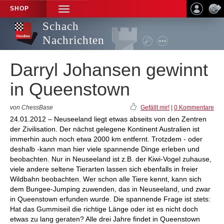
SHOP
TOGGLE
NAVIGATION
Schach
Nachrichten
Darryl Johansen gewinnt
in Queenstown
von ChessBase
Gefällt mir!
|
0 Kommentare
24.01.2012 – Neuseeland liegt etwas abseits von den Zentren
der Zivilisation. Der nächst gelegene Kontinent Australien ist
immerhin auch noch etwa 2000 km entfernt. Trotzdem - oder
deshalb -kann man hier viele spannende Dinge erleben und
beobachten. Nur in Neuseeland ist z.B. der Kiwi-Vogel zuhause,
viele andere seltene Tierarten lassen sich ebenfalls in freier
Wildbahn beobachten. Wer schon alle Tiere kennt, kann sich
dem Bungee-Jumping zuwenden, das in Neuseeland, und zwar
in Queenstown erfunden wurde. Die spannende Frage ist stets:
Hat das Gummiseil die richtige Länge oder ist es nicht doch
etwas zu lang geraten? Alle drei Jahre findet in Queenstown