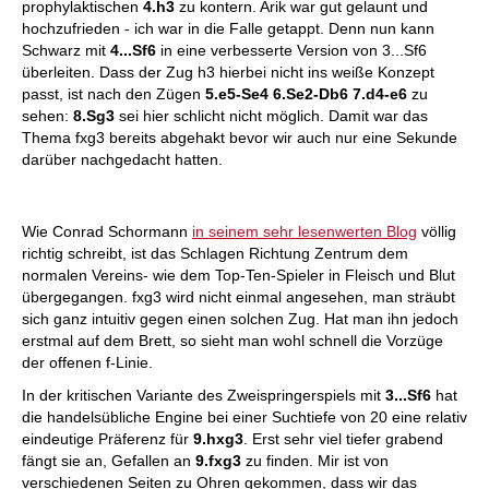
prophylaktischen
4.h3
zu kontern. Arik war gut gelaunt und
hochzufrieden - ich war in die Falle getappt. Denn nun kann
Schwarz mit
4...Sf6
in eine verbesserte Version von 3...Sf6
überleiten. Dass der Zug h3 hierbei nicht ins weiße Konzept
passt, ist nach den Zügen
5.e5-Se4 6.Se2-Db6 7.d4-e6
zu
sehen:
8.Sg3
sei hier schlicht nicht möglich. Damit war das
Thema fxg3 bereits abgehakt bevor wir auch nur eine Sekunde
darüber nachgedacht hatten.
Wie Conrad Schormann
in seinem sehr lesenwerten Blog
völlig
richtig schreibt, ist das Schlagen Richtung Zentrum dem
normalen Vereins- wie dem Top-Ten-Spieler in Fleisch und Blut
übergegangen. fxg3 wird nicht einmal angesehen, man sträubt
sich ganz intuitiv gegen einen solchen Zug. Hat man ihn jedoch
erstmal auf dem Brett, so sieht man wohl schnell die Vorzüge
der offenen f-Linie.
In der kritischen Variante des Zweispringerspiels mit
3...Sf6
hat
die handelsübliche Engine bei einer Suchtiefe von 20 eine relativ
eindeutige Präferenz für
9.hxg3
. Erst sehr viel tiefer grabend
fängt sie an, Gefallen an
9.fxg3
zu finden. Mir ist von
verschiedenen Seiten zu Ohren gekommen, dass wir das