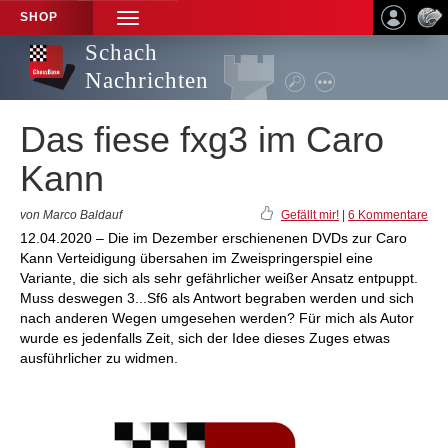
SHOP
TOGGLE
NAVIGATION
Schach
Nachrichten
Das fiese fxg3 im Caro
Kann
von Marco Baldauf
Gefällt mir!
|
6 Kommentare
12.04.2020 – Die im Dezember erschienenen DVDs zur Caro
Kann Verteidigung übersahen im Zweispringerspiel eine
Variante, die sich als sehr gefährlicher weißer Ansatz entpuppt.
Muss deswegen 3...Sf6 als Antwort begraben werden und sich
nach anderen Wegen umgesehen werden? Für mich als Autor
wurde es jedenfalls Zeit, sich der Idee dieses Zuges etwas
ausführlicher zu widmen.