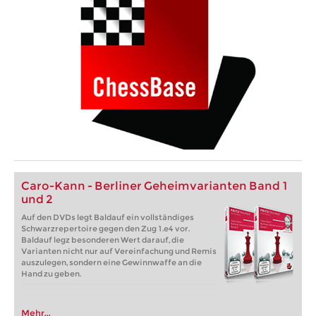
Caro-Kann - Berliner Geheimvarianten Band 1
und 2
Auf den DVDs legt Baldauf ein vollständiges
Schwarzrepertoire gegen den Zug 1.e4 vor.
Baldauf legz besonderen Wert darauf, die
Varianten nicht nur auf Vereinfachung und Remis
auszulegen, sondern eine Gewinnwaffe an die
Hand zu geben.
Mehr...