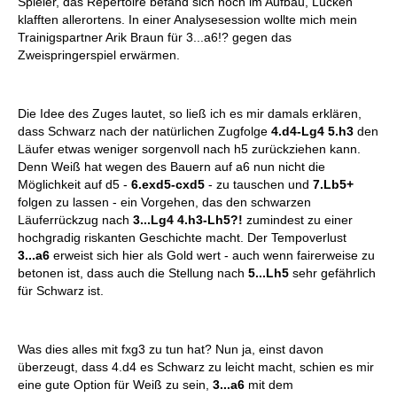
Spieler, das Repertoire befand sich noch im Aufbau, Lücken
klafften allerortens. In einer Analysesession wollte mich mein
Trainigspartner Arik Braun für 3...a6!? gegen das
Zweispringerspiel erwärmen.
Die Idee des Zuges lautet, so ließ ich es mir damals erklären,
dass Schwarz nach der natürlichen Zugfolge
4.d4-Lg4 5.h3
den
Läufer etwas weniger sorgenvoll nach h5 zurückziehen kann.
Denn Weiß hat wegen des Bauern auf a6 nun nicht die
Möglichkeit auf d5 -
6.exd5-cxd5
- zu tauschen und
7.Lb5+
folgen zu lassen - ein Vorgehen, das den schwarzen
Läuferrückzug nach
3...Lg4 4.h3-Lh5?!
zumindest zu einer
hochgradig riskanten Geschichte macht. Der Tempoverlust
3...a6
erweist sich hier als Gold wert - auch wenn fairerweise zu
betonen ist, dass auch die Stellung nach
5...Lh5
sehr gefährlich
für Schwarz ist.
Was dies alles mit fxg3 zu tun hat? Nun ja, einst davon
überzeugt, dass 4.d4 es Schwarz zu leicht macht, schien es mir
eine gute Option für Weiß zu sein,
3...a6
mit dem