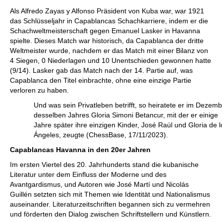
Als Alfredo Zayas y Alfonso Präsident von Kuba war, war 1921
das Schlüsseljahr in Capablancas Schachkarriere, indem er die
Schachweltmeisterschaft gegen Emanuel Lasker in Havanna
spielte. Dieses Match war historisch, da Capablanca der dritte
Weltmeister wurde, nachdem er das Match mit einer Bilanz von
4 Siegen, 0 Niederlagen und 10 Unentschieden gewonnen hatte
(9/14). Lasker gab das Match nach der 14. Partie auf, was
Capablanca den Titel einbrachte, ohne eine einzige Partie
verloren zu haben.
Und was sein Privatleben betrifft, so heiratete er im Dezem
desselben Jahres Gloria Simoni Betancur, mit der er einige
Jahre später ihre einzigen Kinder, José Raúl und Gloria de l
Ángeles, zeugte (ChessBase, 17/11/2023).
Capablancas Havanna in den 20er Jahren
Im ersten Viertel des 20. Jahrhunderts stand die kubanische
Literatur unter dem Einfluss der Moderne und des
Avantgardismus, und Autoren wie José Martí und Nicolás
Guillén setzten sich mit Themen wie Identität und Nationalismus
auseinander. Literaturzeitschriften begannen sich zu vermehren
und förderten den Dialog zwischen Schriftstellern und Künstlern.