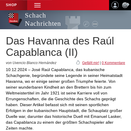
SHOP
TOGGLE
NAVIGATION
Schach
Nachrichten
Das Havanna des Raúl
Capablanca (II)
von Uvencio Blanco Hernández
Gefällt mir!
|
0 Kommentare
10.12.2024 – José Raúl Capablanca, das kubanische
Schachgenie, begründete seine Legende in seiner Heimatstadt
Havanna, wo er einige seiner großen Triumphe feierte. Von
seiner wunderbaren Kindheit an den Brettern bis hin zum
Weltmeistertitel im Jahr 1921 ist seine Karriere voll von
Errungenschaften, die die Geschichte des Schachs geprägt
haben. Dieser Artikel befasst sich mit seinen sportlichen
Erfolgen in der kubanischen Hauptstadt, die Schauplatz großer
Duelle war, darunter das historische Duell mit Emanuel Lasker,
das Capablanca zu einem der größten Schachspieler aller
Zeiten machte.