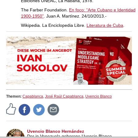
Ediciones UNEAC, La Habana, 1978.
The Farber Foundation.
En foco: “Arte Cubano e Identidad
1900-1950”
. Juan A. Martínez. 24/10/2013.-
Wikipedia. La Enciclopedia Libre.
Literatura de Cuba
.
Themen:
Capablanca
,
José Raúl Capablanca
,
Uvencio Blanco
Uvencio Blanco Hernández
Der in Venezuela geborene Uvencio Blanco