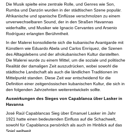
Die Musik spielte eine zentrale Rolle, und Genres wie Son,
Rumba und Danzón wurden in der städtischen Szene populär.
Afrikanische und spanische Einflüsse verschmolzen zu einem
unverwechselbaren Sound, der in den Straßen Havannas
widerhallte, und Musiker wie Ignacio Cervantes und Arsenio
Rodríguez erlangten Berühmtheit.
In der Malerei konsolidierte sich die kubanische Avantgarde mit
Künstlern wie Eduardo Abela und Carlos Enríquez, die Szenen
des Alltagslebens und der afrokubanischen Kultur darstellten.
Die Malerei wurde zu einem Mittel, um die soziale und politische
Realität der damaligen Zeit auszudrücken, wobei sowohl die
städtische Landschaft als auch die ländlichen Traditionen im
Mittelpunkt standen. Diese Zeit war entscheidend für die
Definition einer zeitgenössischen kubanischen Kultur, die sich in
den folgenden Jahrzehnten weiterentwickeln sollte.
Auswirkungen des Sieges von Capablanca über Lasker in
Havanna
José Raúl Capablancas Sieg über Emanuel Lasker im Jahr
1921 hatte einen bedeutenden Einfluss auf die Schachwelt,
sowohl für Capablanca persönlich als auch im Hinblick auf das
Spiel weltweit.