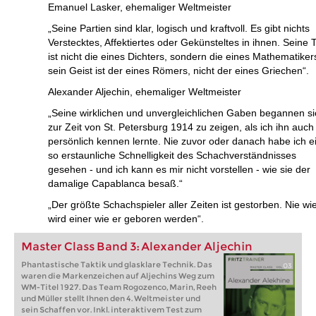
Emanuel Lasker, ehemaliger Weltmeister
„Seine Partien sind klar, logisch und kraftvoll. Es gibt nichts
Verstecktes, Affektiertes oder Gekünsteltes in ihnen. Seine T
ist nicht die eines Dichters, sondern die eines Mathematiker
sein Geist ist der eines Römers, nicht der eines Griechen“.
Alexander Aljechin, ehemaliger Weltmeister
„Seine wirklichen und unvergleichlichen Gaben begannen si
zur Zeit von St. Petersburg 1914 zu zeigen, als ich ihn auch
persönlich kennen lernte. Nie zuvor oder danach habe ich e
so erstaunliche Schnelligkeit des Schachverständnisses
gesehen - und ich kann es mir nicht vorstellen - wie sie der
damalige Capablanca besaß.“
„Der größte Schachspieler aller Zeiten ist gestorben. Nie wi
wird einer wie er geboren werden“.
Master Class Band 3: Alexander Aljechin
Phantastische Taktik und glasklare Technik. Das
waren die Markenzeichen auf Aljechins Weg zum
WM-Titel 1927. Das Team Rogozenco, Marin, Reeh
und Müller stellt Ihnen den 4. Weltmeister und
sein Schaffen vor. Inkl. interaktivem Test zum