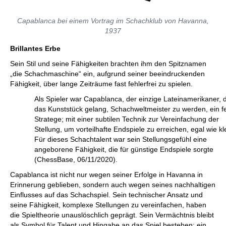
Capablanca bei einem Vortrag im Schachklub von Havanna,
1937
Brillantes Erbe
Sein Stil und seine Fähigkeiten brachten ihm den Spitznamen
„die Schachmaschine“ ein, aufgrund seiner beeindruckenden
Fähigkeit, über lange Zeiträume fast fehlerfrei zu spielen.
Als Spieler war Capablanca, der einzige Lateinamerikaner,
das Kunststück gelang, Schachweltmeister zu werden, ein f
Stratege; mit einer subtilen Technik zur Vereinfachung der
Stellung, um vorteilhafte Endspiele zu erreichen, egal wie kl
Für dieses Schachtalent war sein Stellungsgefühl eine
angeborene Fähigkeit, die für günstige Endspiele sorgte
(ChessBase, 06/11/2020).
Capablanca ist nicht nur wegen seiner Erfolge in Havanna in
Erinnerung geblieben, sondern auch wegen seines nachhaltigen
Einflusses auf das Schachspiel. Sein technischer Ansatz und
seine Fähigkeit, komplexe Stellungen zu vereinfachen, haben
die Spieltheorie unauslöschlich geprägt. Sein Vermächtnis bleibt
als Symbol für Talent und Hingabe an das Spiel bestehen; ein