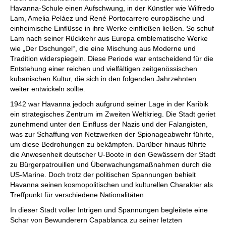
Havanna-Schule einen Aufschwung, in der Künstler wie Wilfredo
Lam, Amelia Peláez und René Portocarrero europäische und
einheimische Einflüsse in ihre Werke einfließen ließen. So schuf
Lam nach seiner Rückkehr aus Europa emblematische Werke
wie „Der Dschungel“, die eine Mischung aus Moderne und
Tradition widerspiegeln. Diese Periode war entscheidend für die
Entstehung einer reichen und vielfältigen zeitgenössischen
kubanischen Kultur, die sich in den folgenden Jahrzehnten
weiter entwickeln sollte.
1942 war Havanna jedoch aufgrund seiner Lage in der Karibik
ein strategisches Zentrum im Zweiten Weltkrieg. Die Stadt geriet
zunehmend unter den Einfluss der Nazis und der Falangisten,
was zur Schaffung von Netzwerken der Spionageabwehr führte,
um diese Bedrohungen zu bekämpfen. Darüber hinaus führte
die Anwesenheit deutscher U-Boote in den Gewässern der Stadt
zu Bürgerpatrouillen und Überwachungsmaßnahmen durch die
US-Marine. Doch trotz der politischen Spannungen behielt
Havanna seinen kosmopolitischen und kulturellen Charakter als
Treffpunkt für verschiedene Nationalitäten.
In dieser Stadt voller Intrigen und Spannungen begleitete eine
Schar von Bewunderern Capablanca zu seiner letzten