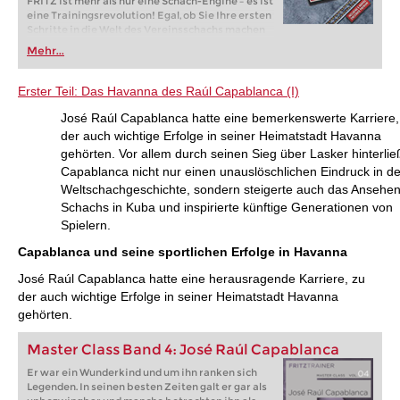
FRITZ ist mehr als nur eine Schach-Engine – es ist
eine Trainingsrevolution! Egal, ob Sie Ihre ersten
Schritte in die Welt des Vereinsschachs machen
oder bereits auf Turnierniveau spielen: Mit
Mehr...
FRITZ trainieren Sie effizienter, intelligenter und
individueller als je zuvor.
Erster Teil: Das Havanna des Raúl Capablanca (I)
José Raúl Capablanca hatte eine bemerkenswerte Karriere,
der auch wichtige Erfolge in seiner Heimatstadt Havanna
gehörten. Vor allem durch seinen Sieg über Lasker hinterlie
Capablanca nicht nur einen unauslöschlichen Eindruck in de
Weltschachgeschichte, sondern steigerte auch das Ansehe
Schachs in Kuba und inspirierte künftige Generationen von
Spielern.
Capablanca und seine sportlichen Erfolge in Havanna
José Raúl Capablanca hatte eine herausragende Karriere, zu
der auch wichtige Erfolge in seiner Heimatstadt Havanna
gehörten.
Master Class Band 4: José Raúl Capablanca
Er war ein Wunderkind und um ihn ranken sich
Legenden. In seinen besten Zeiten galt er gar als