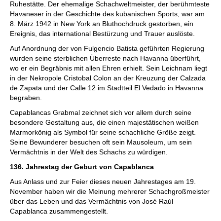
Ruhestätte. Der ehemalige Schachweltmeister, der berühmteste
Havaneser in der Geschichte des kubanischen Sports, war am
8. März 1942 in New York an Bluthochdruck gestorben, ein
Ereignis, das international Bestürzung und Trauer auslöste.
Auf Anordnung der von Fulgencio Batista geführten Regierung
wurden seine sterblichen Überreste nach Havanna überführt,
wo er ein Begräbnis mit allen Ehren erhielt. Sein Leichnam liegt
in der Nekropole Cristobal Colon an der Kreuzung der Calzada
de Zapata und der Calle 12 im Stadtteil El Vedado in Havanna
begraben.
Capablancas Grabmal zeichnet sich vor allem durch seine
besondere Gestaltung aus, die einen majestätischen weißen
Marmorkönig als Symbol für seine schachliche Größe zeigt.
Seine Bewunderer besuchen oft sein Mausoleum, um sein
Vermächtnis in der Welt des Schachs zu würdigen.
136. Jahrestag der Geburt von Capablanca
Aus Anlass und zur Feier dieses neuen Jahrestages am 19.
November haben wir die Meinung mehrerer Schachgroßmeister
über das Leben und das Vermächtnis von José Raúl
Capablanca zusammengestellt.