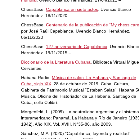
ChessBase.
Capablanca en siete actos
. Uvencio Blanco
Hernández. 18/11/2020 –
ChessBase.
Centenario de la publicación de “My chess care
por José Raúl Capablanca. Uvencio Blanco Hernández.
06/11/2020
ChessBase.
127 aniversario de Capablanca
. Uvencio Blanc
Hernández. 19/11/2015 –
Diccionario de la Literatura Cubana
. Biblioteca Virtual Migue
Cervantes.
Habana Radio.
Música de salón. La Habana y Santiago de
Cuba, siglo XIX
. 28 de octubre de 2019. Cuba, Cultura,
Gabinete de Patrimonio Musical "Esteban Salas", Habana 5
Música, Oficina del Historiador de La Habana, Santiago de
Cuba, sello Colibrí.
Morgenfeld, L. (2009). La neutralidad argentina y el sistema
interamericano: Panamá, La Habana y Río de Janeiro (193
1942). Año XIX, Vol. XVIII, N°35-86, año 2009.
Sánchez, M.A. (2020) “Capablanca, leyenda y realidad”.