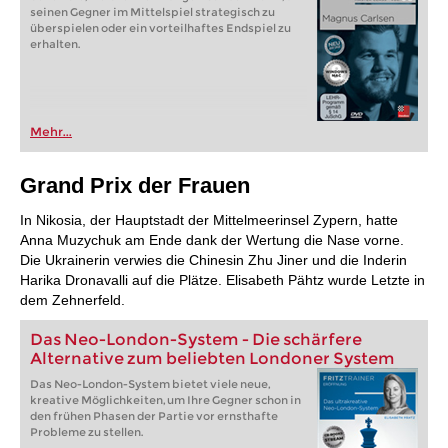
seinen Gegner im Mittelspiel strategisch zu
überspielen oder ein vorteilhaftes Endspiel zu
erhalten.
Mehr...
Grand Prix der Frauen
In Nikosia, der Hauptstadt der Mittelmeerinsel Zypern, hatte
Anna Muzychuk am Ende dank der Wertung die Nase vorne.
Die Ukrainerin verwies die Chinesin Zhu Jiner und die Inderin
Harika Dronavalli auf die Plätze. Elisabeth Pähtz wurde Letzte in
dem Zehnerfeld.
Das Neo-London-System - Die schärfere
Alternative zum beliebten Londoner System
Das Neo-London-System bietet viele neue,
kreative Möglichkeiten, um Ihre Gegner schon in
den frühen Phasen der Partie vor ernsthafte
Probleme zu stellen.