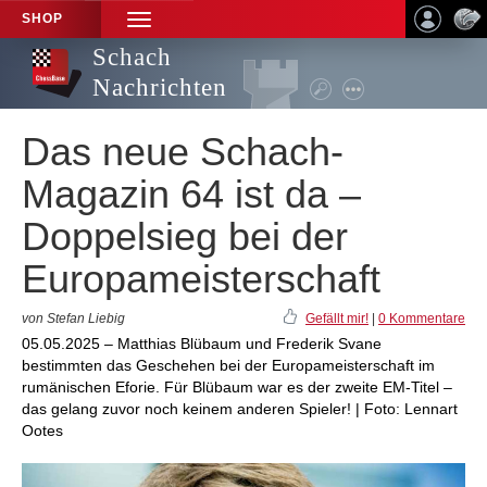
SHOP
TOGGLE
NAVIGATION
Schach
Nachrichten
Das neue Schach-
Magazin 64 ist da –
Doppelsieg bei der
Europameisterschaft
von Stefan Liebig
Gefällt mir!
|
0 Kommentare
05.05.2025 – Matthias Blübaum und Frederik Svane
bestimmten das Geschehen bei der Europameisterschaft im
rumänischen Eforie. Für Blübaum war es der zweite EM-Titel –
das gelang zuvor noch keinem anderen Spieler! | Foto: Lennart
Ootes