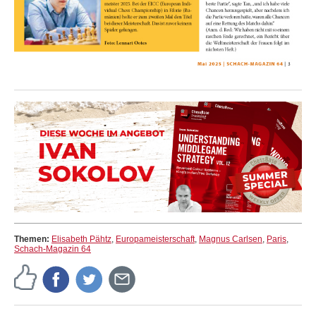
Themen:
Elisabeth Pähtz
,
Europameisterschaft
,
Magnus Carlsen
,
Paris
,
Schach-Magazin 64