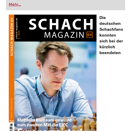
oder bereits auf Turnierniveau spielen: Mit
Mehr...
FRITZ trainieren Sie effizienter, intelligenter und
individueller als je zuvor.
Die
deutschen
Schachfans
konnten
sich bei der
kürzlich
beendeten