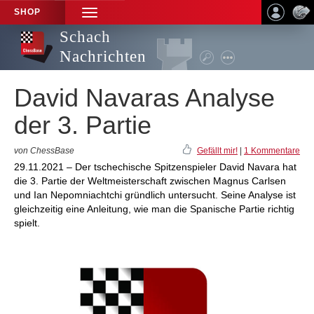
SHOP
TOGGLE
NAVIGATION
Schach
Nachrichten
David Navaras Analyse
der 3. Partie
von ChessBase
Gefällt mir!
|
1 Kommentare
29.11.2021 – Der tschechische Spitzenspieler David Navara hat
die 3. Partie der Weltmeisterschaft zwischen Magnus Carlsen
und Ian Nepomniachtchi gründlich untersucht. Seine Analyse ist
gleichzeitig eine Anleitung, wie man die Spanische Partie richtig
spielt.