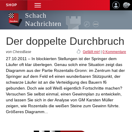
SHOP
TOGGLE
NAVIGATION
Schach
Nachrichten
Der doppelte Durchbruch
von ChessBase
Gefällt mir!
|
0 Kommentare
27.10.2011 – In blockierten Stellungen ist der Springer dem
Läufer oft klar überlegen. Genau solch eine Situation zeigt das
Diagramm aus der Partie Rozentalis-Gronn: im Zentrum hat der
Springer auf dem Feld e4 einen wunderbaren Stützpunkt, der
schwarze Läufer ist an die Verteidigung des Bauern f6
gebunden. Doch wie soll Weiß eigentlich Fortschritte machen?
Versuchen Sie selbst einmal, einen Gewinnplan zu entwickeln,
und lassen Sie sich in der Analyse von GM Karsten Müller
zeigen, wie Rozentalis die weißen Steine zum Gewinn führte.
Größeres Diagramm...