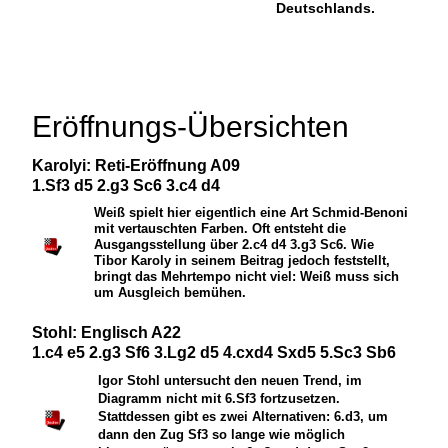
Deutschlands.
Eröffnungs-Übersichten
Karolyi: Reti-Eröffnung A09
1.Sf3 d5 2.g3 Sc6 3.c4 d4
Weiß spielt hier eigentlich eine Art Schmid-Benoni
mit vertauschten Farben. Oft entsteht die
Ausgangsstellung über 2.c4 d4 3.g3
S
c6. Wie
Tibor Karoly in seinem Beitrag jedoch feststellt,
bringt das Mehrtempo nicht viel: Weiß muss sich
um Ausgleich bemühen.
Stohl: Englisch A22
1.c4 e5 2.g3 Sf6 3.Lg2 d5 4.cxd4 Sxd5 5.Sc3 Sb6
Igor Stohl untersucht den neuen Trend, im
Diagramm nicht mit 6.Sf3 fortzusetzen.
Stattdessen gibt es zwei Alternativen: 6.d3, um
dann den Zug Sf3 so lange wie möglich