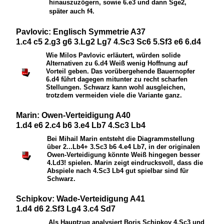
hinauszuzögern, sowie 6.e3 und dann Sge2,
später auch f4.
Pavlovic: Englisch Symmetrie A37
1.c4 c5 2.g3 g6 3.Lg2 Lg7 4.Sc3 Sc6 5.Sf3 e6 6.d4
Wie Milos Pavlovic erläutert, würden solide
Alternativen zu 6.d4 Weiß wenig Hoffnung auf
Vorteil geben. Das vorübergehende Bauernopfer
6.d4 führt dagegen mitunter zu recht scharfen
Stellungen. Schwarz kann wohl ausgleichen,
trotzdem vermeiden viele die Variante ganz.
Marin: Owen-Verteidigung A40
1.d4 e6 2.c4 b6 3.e4 Lb7 4.Sc3 Lb4
Bei Mihail Marin entsteht die Diagrammstellung
über 2...
L
b4+ 3.
S
c3 b6 4.e4
L
b7, in der originalen
Owen-Verteidigung könnte Weiß hingegen besser
4.
L
d3! spielen. Marin zeigt eindrucksvoll, dass die
Abspiele nach 4.
S
c3
L
b4 gut spielbar sind für
Schwarz.
Schipkov: Wade-Verteidigung A41
1.d4 d6 2.Sf3 Lg4 3.c4 Sd7
Als Hauptzug analysiert Boris Schipkov 4.
S
c3 und