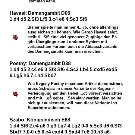
kommen kann.
Havasi: Damengambit D06
1.d4 d5 2.Sf3 Lf5 3.c4 e6 4.Sc3 Sf6
Bisher spielte man immer 4...c6, ohne allerdings
ausgleichen zu können. Wie Gergö Havasi zeigt,
stellt 4...
S
f6 eine viel genauere Zugfolge dar. Es
gibt Übergänge zum Londoner System mit
vertauschten Farben, auch die Abtauschvariante
des Damengambits kann man erreichen.
Postny: Damengambit D38
1.d4 d5 2.c4 e6 3.Sf3 Sf6 4.Sc3 Lb4 5.cxd5 exd5
6.Lg5 h6 7.Lh4 Sbd7
Wie Evgeny Postny in seinem Artikel demonstriert,
muss Schwarz in dieser Variante der Ragosin-
Verteidigung auf den Hebel ...c5 vorerst verzichten
und mit ...g5 nebst ...
S
e4 aktiv werden. Man sollte
sich gut auskennen, will man diese Variante ins
Repertoire aufnehmen.
Szabo: Königsindisch E68
1.d4 Sf6 2.c4 g6 3.g3 Lg7 4.Lg2 0-0 5.Sc3 d6 6.Sf3
Sbd7 7.0-0 e5 8.e4 exd4 9.Sxd4 Te8 10.h3 a6