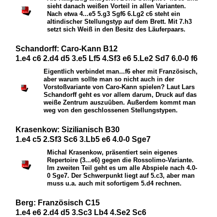
sieht danach weißen Vorteil in allen Varianten.
Nach etwa 4...e5 5.g3
S
gf6 6.
L
g2 c6 steht ein
altindischer Stellungstyp auf dem Brett. Mit 7.h3
setzt sich Weiß in den Besitz des Läuferpaars.
Schandorff: Caro-Kann B12
1.e4 c6 2.d4 d5 3.e5 Lf5 4.Sf3 e6 5.Le2 Sd7 6.0-0 f6
Eigentlich verbindet man...f6 eher mit Französisch,
aber warum sollte man so nicht auch in der
Vorstoßvariante von Caro-Kann spielen? Laut Lars
Schandorff geht es vor allem darum, Druck auf das
weiße Zentrum auszuüben. Außerdem kommt man
weg von den geschlossenen Stellungstypen.
Krasenkow: Sizilianisch B30
1.e4 c5 2.Sf3 Sc6 3.Lb5 e6 4.0-0 Sge7
Michal Krasenkow, präsentiert sein eigenes
Repertoire (3...e6) gegen die Rossolimo-Variante.
Im zweiten Teil geht es um alle Abspiele nach 4.0-
0
S
ge7. Der Schwerpunkt liegt auf 5.c3, aber man
muss u.a. auch mit sofortigem 5.d4 rechnen.
Berg: Französisch C15
1.e4 e6 2.d4 d5 3.Sc3 Lb4 4.Se2 Sc6