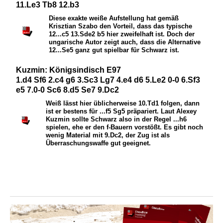
11.Le3 Tb8 12.b3
Diese exakte weiße Aufstellung hat gemäß
Krisztian Szabo den Vorteil, dass das typische
12...c5 13.
S
de2 b5 hier zweifelhaft ist. Doch der
ungarische Autor zeigt auch, dass die Alternative
12...
S
e5 ganz gut spielbar für Schwarz ist.
Kuzmin: Königsindisch E97
1.d4 Sf6 2.c4 g6 3.Sc3 Lg7 4.e4 d6 5.Le2 0-0 6.Sf3
e5 7.0-0 Sc6 8.d5 Se7 9.Dc2
Weiß lässt hier üblicherweise 10.
T
d1 folgen, dann
ist er bestens für ...f5
S
g5 präpariert. Laut Alexey
Kuzmin sollte Schwarz also in der Regel ...h6
spielen, ehe er den f-Bauern vorstößt. Es gibt noch
wenig Material mit 9.
D
c2, der Zug ist als
Überraschungswaffe gut geeignet.