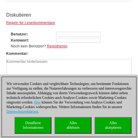
Diskutieren
Regeln für Leserkommentare
Benutzer
Kennwort
Noch kein Benutzer?
Registrieren
Kommentar
Wir verwenden Cookies und vergleichbare Technologien, um bestimmte Funktionen
zur Verfügung zu stellen, die Nutzererfahrungen zu verbessern und interessengerechte
Inhalte auszuspielen. Abhängig von ihrem Verwendungszweck können dabei neben
technisch erforderlichen Cookies auch Analyse-Cookies sowie Marketing-Cookies
eingesetzt werden.
Hier
können Sie der Verwendung von Analyse-Cookies und
Marketing-Cookies widersprechen. Weitere Informationen finden Sie in unserer
Datenschutzerklärung
.
Datenschutzhinweis
|
Impressum
|
Kontakt
|
Cookies Management
|
Lizenzen
|
Detaillierte
Alles
Alles
Compliance Hotline
|
Home
Informationen
ablehnen
akzeptieren
© 2017 ChessBase GmbH | Osterbekstraße 90a | 22083 Hamburg | Deutschland
coldest news