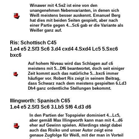
Winawer mit 4.
S
e2 ist eine von den
unangenehmen Nebenvarianten, in denen sich
Weiß meistens besser auskennt. Emanuel Berg
hat dies mit beiden Seiten gespielt, aber nach
einer Partie gegen 4...
S
c6 gab er die Variante als
Weißer ganz auf.
Ris: Schottisch C45
1.e4 e5 2.Sf3 Sc6 3.d4 cxd4 4.Sxd4 Lc5 5.Sxc6
bxc6
Auf hohem Niveau wird das Schlagen auf c6
meistens mit 5...
D
f6 beantwortet, doch seit einiger
Zeit kommt auch das natürliche 5...bxc6 immer
häufiger vor. Robert Ris zeigt in seinem Beitrag,
dass Schwarz nach dem meistens gespielten 6.
L
d3
D
h4 ganz ordentliche Stellungen bekommt.
Illingworth: Spanisch C65
1.e4 e5 2.Sf3 Sc6 3.Lb5 Sf6 4.d3 d6
In den Partien der Topspieler dominiert 4...
L
c5,
aber gemäß Max Illingworth kann man mit 4...d6
eher auf Gewinn spielen. Allerdings steigt dabei
auch das Risiko und unser Autor zeigt eine
genaue Zugfolge für Weiß, mit der man in Vorteil