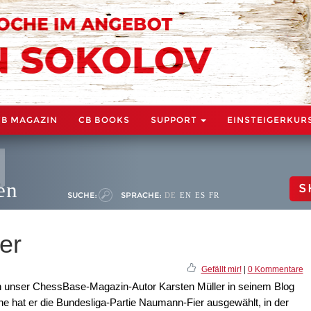
CB MAGAZIN
CB BOOKS
SUPPORT
EINSTEIGERKUR
en
S
SUCHE:
SPRACHE:
DE
EN
ES
FR
er
Gefällt mir!
|
0 Kommentare
n unser ChessBase-Magazin-Autor Karsten Müller in seinem Blog
e hat er die Bundesliga-Partie Naumann-Fier ausgewählt, in der