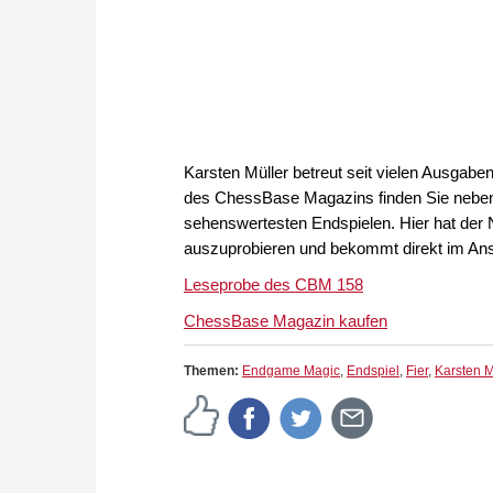
Karsten Müller betreut seit vielen Ausgab
des ChessBase Magazins finden Sie neben
sehenswertesten Endspielen. Hier hat der 
auszuprobieren und bekommt direkt im An
Leseprobe des CBM 158
ChessBase Magazin kaufen
Themen:
Endgame Magic
,
Endspiel
,
Fier
,
Karsten M