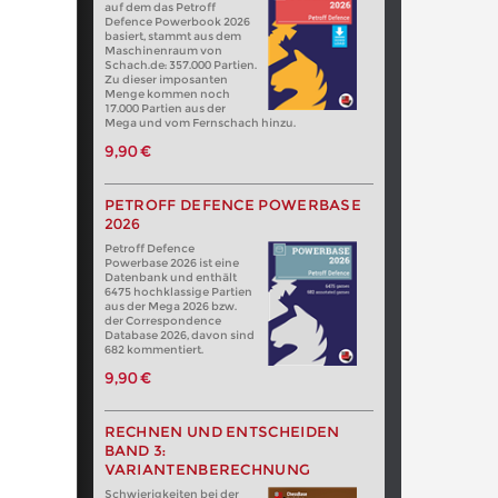
auf dem das Petroff
Defence Powerbook 2026
basiert, stammt aus dem
Maschinenraum von
Schach.de: 357.000 Partien.
Zu dieser imposanten
Menge kommen noch
17.000 Partien aus der
Mega und vom Fernschach hinzu.
9,90 €
PETROFF DEFENCE POWERBASE
2026
Petroff Defence
Powerbase 2026 ist eine
Datenbank und enthält
6475 hochklassige Partien
aus der Mega 2026 bzw.
der Correspondence
Database 2026, davon sind
682 kommentiert.
9,90 €
RECHNEN UND ENTSCHEIDEN
BAND 3:
VARIANTENBERECHNUNG
Schwierigkeiten bei der