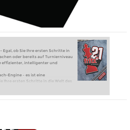
 Egal, ob Sie Ihre ersten Schritte in
achen oder bereits auf Turnierniveau
 effizienter, intelligenter und
ach-Engine – es ist eine
e Ihre ersten Schritte in die Welt des
eits auf Turnierniveau spielen: Mit
 intelligenter und individueller als je