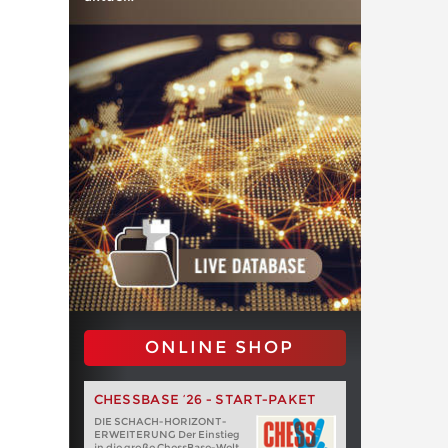
ONLINE SHOP
CHESSBASE ’26 - START-PAKET
DIE SCHACH-HORIZONT-
ERWEITERUNG Der Einstieg
in die große ChessBase-Welt