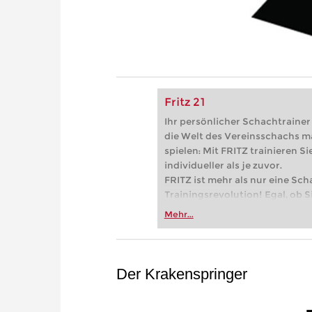
Fritz 21
Ihr persönlicher Schachtrainer -
die Welt des Vereinsschachs m
spielen: Mit FRITZ trainieren Sie
individueller als je zuvor.
FRITZ ist mehr als nur eine Sch
Trainingsrevolution! Egal, ob Si
Vereinsschachs machen oder ber
Mehr...
FRITZ trainieren Sie effizienter,
zuvor.
Der Krakenspringer