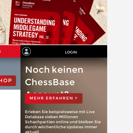
S
LOGIN
Noch keinen
ChessBase
HOP
Account?
MEHR ERFAHREN >
Erleben Sie beispielsweise mit Live
Database sieben Millionen
Schachpartien online und bleiben Sie
durch wöchentliche Updates immer
aktuell.