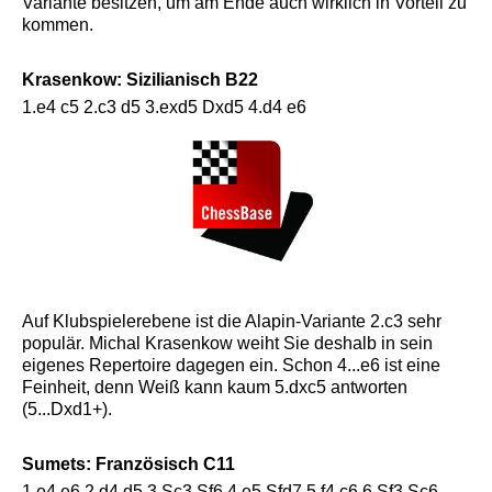
Variante besitzen, um am Ende auch wirklich in Vorteil zu
kommen.
Krasenkow: Sizilianisch B22
1.e4 c5 2.c3 d5 3.exd5 Dxd5 4.d4 e6
Auf Klubspielerebene ist die Alapin-Variante 2.c3 sehr
populär. Michal Krasenkow weiht Sie deshalb in sein
eigenes Repertoire dagegen ein. Schon 4...e6 ist eine
Feinheit, denn Weiß kann kaum 5.dxc5 antworten
(5...Dxd1+).
Sumets: Französisch C11
1.e4 e6 2.d4 d5 3.Sc3 Sf6 4.e5 Sfd7 5.f4 c6 6.Sf3 Sc6