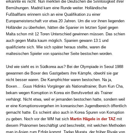
erkannte es nicht. Nun merkten die Deutschen die Sinnlosigkeit ihrer
Bemühungen. Madrid kam eine Runde weiter. Holländische
Fußballfans erinnern sich an eine Qualifikation zu einer
Europameisterschaft vor etwa 20 Jahren. Um die vor ihnen liegenden
Holländer zu überholen, hätten die Spanier im letzten Spiel gegen
Malta schon mit 12 Toren Unterschied gewinnen müssen. Das schien
auch gegen Malta kaum möglich. Spanien gewann 13:1 und
qualifizierte sich. Wie sich später heraus stellte, waren die
maltesischen Spieler von spanischer Seite bestochen worden.
Und wie sieht es in Südkorea aus? Bei der Olympiade in Seoul 1988
gewannen die Boxer des Gastgebers ihre Kämpfe, obwohl sie gar
nicht besser waren. Die Kampfrichter waren bestochen. Na ja,
Boxen... .Guus Hidinks Vorgänger als Nationaltrainer, Bum Kun Cha,
bekam wegen Korruption in Korea ein Berufsverbot als Trainer
verhängt. Nicht etwa, weil er jemanden bestochen hatte, sondern weil
er eine Korruptionsvergehen im koreanischen Jugendbereich öffentlich
gemacht hatte. Es scheint also auch in Korea Spuren von Korruption
zu geben. Noch vor der WM hat sich
Martin Hägele in der TAZ
mit
diesem Phänomen beschäftigt und beschreibt, mit welchen Methoden
man in Asien zum Erfolg kommt.
Tadao Murata,
der früher Rivale von