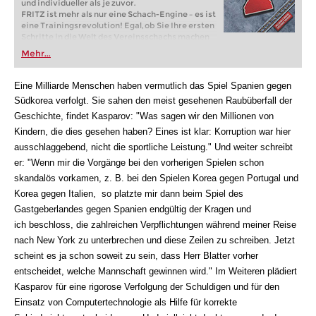
und individueller als je zuvor.
FRITZ ist mehr als nur eine Schach-Engine – es ist
eine Trainingsrevolution! Egal, ob Sie Ihre ersten
Schritte in die Welt des Vereinsschachs machen
oder bereits auf Turnierniveau spielen: Mit
Mehr...
FRITZ trainieren Sie effizienter, intelligenter und
individueller als je zuvor.
Eine Milliarde Menschen haben vermutlich das Spiel Spanien gegen
Südkorea verfolgt. Sie sahen den meist gesehenen Raubüberfall der
Geschichte, findet Kasparov:
"Was sagen wir den Millionen von
Kindern, die dies gesehen haben? Eines ist klar: Korruption war hier
ausschlaggebend, nicht die sportliche Leistung." Und weiter schreibt
er: "Wenn mir die Vorgänge bei den vorherigen Spielen schon
skandalös vorkamen, z. B. bei den Spielen Korea gegen Portugal und
Korea gegen Italien, so platzte mir dann beim Spiel des
Gastgeberlandes gegen Spanien endgültig der Kragen und
ich beschloss, die zahlreichen Verpflichtungen während meiner Reise
nach New York zu unterbrechen und diese Zeilen zu schreiben. Jetzt
scheint es ja schon soweit zu sein, dass Herr Blatter vorher
entscheidet, welche Mannschaft gewinnen wird." Im Weiteren plädiert
Kasparov für eine rigorose Verfolgung der Schuldigen und für den
Einsatz von Computertechnologie als Hilfe für korrekte