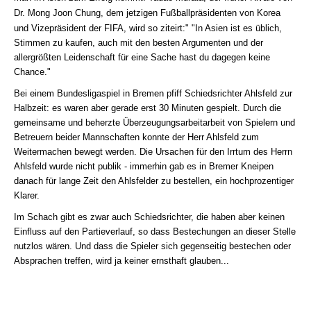
Dr. Mong Joon Chung
, dem jetzigen Fußballpräsidenten von Korea
und Vizepräsident der FIFA, wird so ziteirt:"
"In Asien ist es üblich,
Stimmen zu kaufen, auch mit den besten Argumenten und der
allergrößten Leidenschaft für eine Sache hast du dagegen keine
Chance."
Bei einem Bundesligaspiel in Bremen pfiff Schiedsrichter Ahlsfeld zur
Halbzeit: es waren aber gerade erst 30 Minuten gespielt. Durch die
gemeinsame und beherzte Überzeugungsarbeitarbeit von Spielern und
Betreuern beider Mannschaften konnte der Herr Ahlsfeld zum
Weitermachen bewegt werden. Die Ursachen für den Irrtum des Herrn
Ahlsfeld wurde nicht publik - immerhin gab es in Bremer Kneipen
danach für lange Zeit den Ahlsfelder zu bestellen, ein hochprozentiger
Klarer.
Im Schach gibt es zwar auch Schiedsrichter, die haben aber keinen
Einfluss auf den Partieverlauf, so dass Bestechungen an dieser Stelle
nutzlos wären. Und dass die Spieler sich gegenseitig bestechen oder
Absprachen treffen, wird ja keiner ernsthaft glauben...