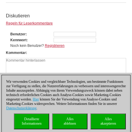
Diskutieren
Regeln für Leserkommentare
Benutzer
Kennwort
Noch kein Benutzer?
Registrieren
Kommentar
Wir verwenden Cookies und vergleichbare Technologien, um bestimmte Funktionen
zur Verfügung zu stellen, die Nutzererfahrungen zu verbessern und interessengerechte
Inhalte auszuspielen. Abhängig von ihrem Verwendungszweck können dabei neben
technisch erforderlichen Cookies auch Analyse-Cookies sowie Marketing-Cookies
eingesetzt werden.
Hier
können Sie der Verwendung von Analyse-Cookies und
Marketing-Cookies widersprechen. Weitere Informationen finden Sie in unserer
Datenschutzerklärung
.
Datenschutzhinweis
|
Impressum
|
Kontakt
|
Cookies Management
|
Lizenzen
|
Detaillierte
Alles
Alles
Compliance Hotline
|
Home
Informationen
ablehnen
akzeptieren
© 2017 ChessBase GmbH | Osterbekstraße 90a | 22083 Hamburg | Deutschland
coldest news