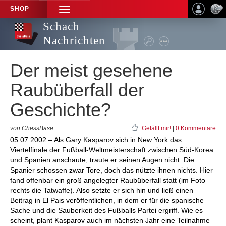
SHOP
TOGGLE
NAVIGATION
Schach
Nachrichten
Der meist gesehene
Raubüberfall der
Geschichte?
von ChessBase
Gefällt mir!
|
0 Kommentare
05.07.2002 – Als Gary Kasparov sich in New York das
Viertelfinale der Fußball-Weltmeisterschaft zwischen Süd-Korea
und Spanien anschaute, traute er seinen Augen nicht. Die
Spanier schossen zwar Tore, doch das nützte ihnen nichts. Hier
fand offenbar ein groß angelegter Raubüberfall statt (im Foto
rechts die Tatwaffe). Also setzte er sich hin und ließ einen
Beitrag in El Pais veröffentlichen, in dem er für die spanische
Sache und die Sauberkeit des Fußballs Partei ergriff. Wie es
scheint, plant Kasparov auch im nächsten Jahr eine Teilnahme