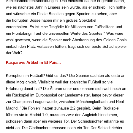
Schiedsrichterentscheidungen. Und vielleicht dachte er gerade daran,
wie es nächstes Jahr in Linares sein würde, als er schrieb: "Ich hoffte
und wünschte ein Finale Brasilien gegen Spanien zu sehen, aber
die korrupten Bosse haben mir ein großes Spektakel
vorenthalten. Es ist eine Tragödie für Millionen von Fußballfans und
ein Frontalangriff auf die universellen Werte des Sportes." Was wäre
wohl gewesen, wenn die Spanier nach Aberkennung des Golden Goals
einfach den Platz verlassen hätten, fragt sich der beste Schachspieler
der Welt?
Kasparovs Artikel in El Pais...
Korruption im Fußball? Gibt es das? Die Spanier dachten als erste an
diese Möglichkeit. Vielleicht weil der spanische Fußball so viel
Erfahrung damit hat? Die Älteren unter uns erinnern sich wohl noch an
ein Rückspiel im Europapokal der Landesmeister, lange bevor dieser
zur Champions League wurde, zwischen Mönchengladbach und Real
Madrid. "Die Fohlen" hatten zuhause 2:2 gespielt. Beim Rückspiel
führten sie in Madrid 1:0, mussten zwar den Augleich hinnehmen,
schossen dann aber ein weiteres Tor. Der Schiedsrichter erkannte es
nicht an. Die Gladbacher schossen noch ein Tor. Der Schiedsrichter