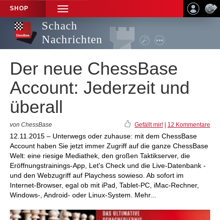
SHOP
TOGGLE
NAVIGATION
Schach
Nachrichten
Der neue ChessBase
Account: Jederzeit und
überall
von ChessBase
Gefällt mir!
|
12 Kommentare
12.11.2015 – Unterwegs oder zuhause: mit dem ChessBase
Account haben Sie jetzt immer Zugriff auf die ganze ChessBase
Welt: eine riesige Mediathek, den großen Taktikserver, die
Eröffnungstrainings-App, Let's Check und die Live-Datenbank -
und den Webzugriff auf Playchess sowieso. Ab sofort im
Internet-Browser, egal ob mit iPad, Tablet-PC, iMac-Rechner,
Windows-, Android- oder Linux-System. Mehr...