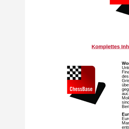
Komplettes Inha
Wo
Unt
Fin
des
Gri
übe
geg
auc
Mok
sin
Ber
Eur
Eur
Man
ent