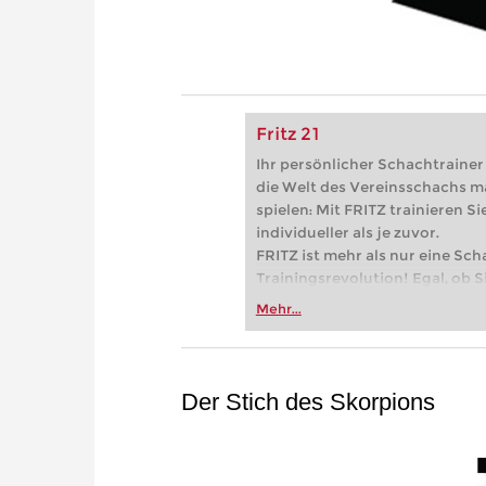
Fritz 21
Ihr persönlicher Schachtrainer -
die Welt des Vereinsschachs m
spielen: Mit FRITZ trainieren Sie
individueller als je zuvor.
FRITZ ist mehr als nur eine Sch
Trainingsrevolution! Egal, ob Si
Vereinsschachs machen oder ber
Mehr...
FRITZ trainieren Sie effizienter,
zuvor.
Der Stich des Skorpions