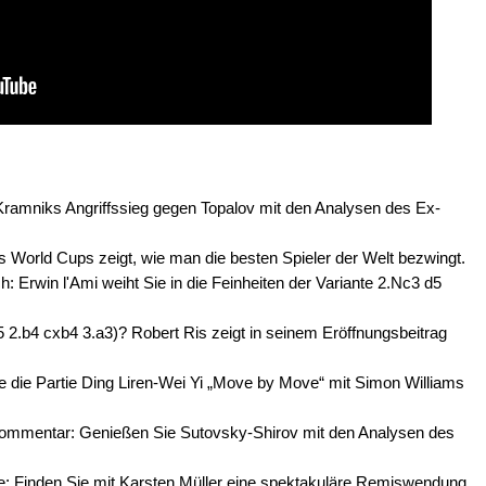
 Kramniks Angriffssieg gegen Topalov mit den Analysen des Ex-
s World Cups zeigt, wie man die besten Spieler der Welt bezwingt.
: Erwin l'Ami weiht Sie in die Feinheiten der Variante 2.Nc3 d5
 2.b4 cxb4 3.a3)? Robert Ris zeigt in seinem Eröffnungsbeitrag
e die Partie Ding Liren-Wei Yi „Move by Move“ mit Simon Williams
Kommentar: Genießen Sie Sutovsky-Shirov mit den Analysen des
: Finden Sie mit Karsten Müller eine spektakuläre Remiswendung