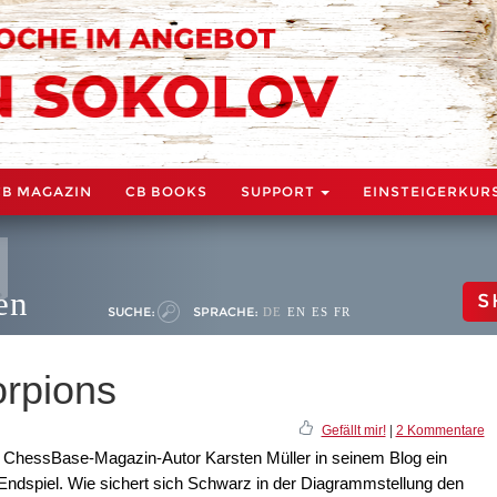
CB MAGAZIN
CB BOOKS
SUPPORT
EINSTEIGERKUR
en
S
SUCHE:
SPRACHE:
DE
EN
ES
FR
orpions
Gefällt mir!
|
2 Kommentare
n ChessBase-Magazin-Autor Karsten Müller in seinem Blog ein
ndspiel. Wie sichert sich Schwarz in der Diagrammstellung den