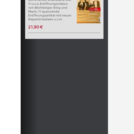
Yi u.v.a. Eröffnungsvideos
von Blohberger, King und
Marin. 11 spannende
Eröffnungsartikel mit neuen
Repertoireideen u.v.m.
21,90 €