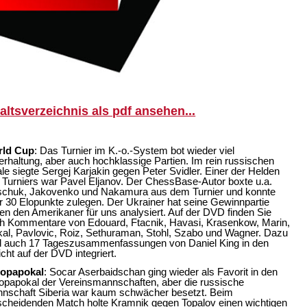
ltsverzeichnis als pdf ansehen...
rld Cup
: Das Turnier im K.-o.-System bot wieder viel
erhaltung, aber auch hochklassige Partien. Im rein russischen
ale siegte Sergej Karjakin gegen Peter Svidler. Einer der Helden
 Turniers war Pavel Eljanov. Der ChessBase-Autor boxte u.a.
schuk, Jakovenko und Nakamura aus dem Turnier und konnte
r 30 Elopunkte zulegen. Der Ukrainer hat seine Gewinnpartie
en den Amerikaner für uns analysiert. Auf der DVD finden Sie
h Kommentare von Edouard, Ftacnik, Havasi, Krasenkow, Marin,
al, Pavlovic, Roiz, Sethuraman, Stohl, Szabo und Wagner. Dazu
d auch 17 Tageszusammenfassungen von Daniel King in den
icht auf der DVD integriert.
opapokal
: Socar Aserbaidschan ging wieder als Favorit in den
opapokal der Vereinsmannschaften, aber die russische
nschaft Siberia war kaum schwächer besetzt. Beim
scheidenden Match holte Kramnik gegen Topalov einen wichtigen