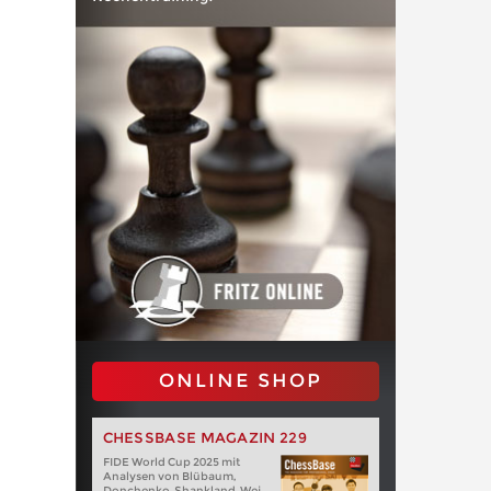
ONLINE SHOP
CHESSBASE MAGAZIN 229
FIDE World Cup 2025 mit
Analysen von Blübaum,
Donchenko, Shankland, Wei