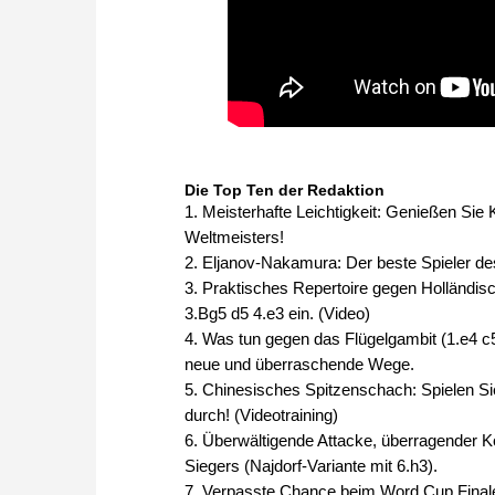
Die Top Ten der Redaktion
1. Meisterhafte Leichtigkeit: Genießen Sie
Weltmeisters!
2. Eljanov-Nakamura: Der beste Spieler de
3. Praktisches Repertoire gegen Holländisch
3.Bg5 d5 4.e3 ein. (Video)
4. Was tun gegen das Flügelgambit (1.e4 c5
neue und überraschende Wege.
5. Chinesisches Spitzenschach: Spielen Si
durch! (Videotraining)
6. Überwältigende Attacke, überragender 
Siegers (Najdorf-Variante mit 6.h3).
7. Verpasste Chance beim Word Cup Finale