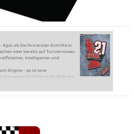
 Egal, ob Sie Ihre ersten Schritte in
achen oder bereits auf Turnierniveau
 effizienter, intelligenter und
ach-Engine – es ist eine
e Ihre ersten Schritte in die Welt des
eits auf Turnierniveau spielen: Mit
 intelligenter und individueller als je