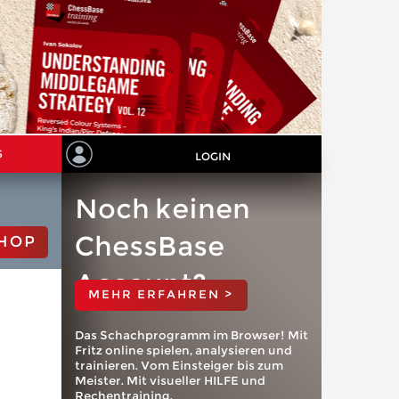
S
LOGIN
Noch keinen
ChessBase
HOP
Account?
MEHR ERFAHREN >
Das Schachprogramm im Browser! Mit
Fritz online spielen, analysieren und
trainieren. Vom Einsteiger bis zum
Meister. Mit visueller HILFE und
Rechentraining.