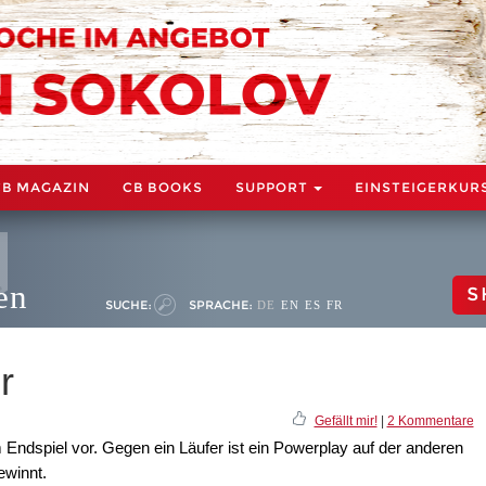
CB MAGAZIN
CB BOOKS
SUPPORT
EINSTEIGERKUR
en
S
SUCHE:
SPRACHE:
DE
EN
ES
FR
r
Gefällt mir!
|
2 Kommentare
Endspiel vor. Gegen ein Läufer ist ein Powerplay auf der anderen
ewinnt.