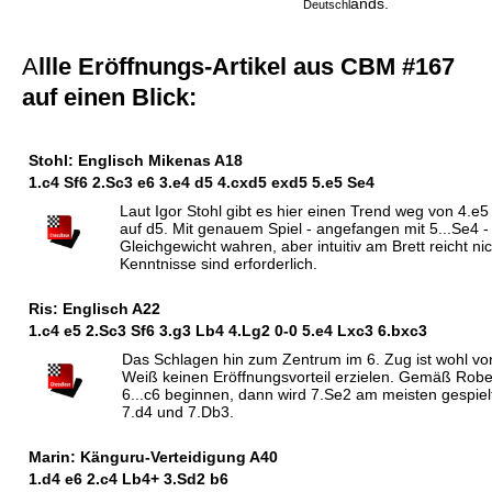
ands.
Deutschl
A
llle Eröffnungs-Artikel aus CBM #167
auf einen Blick:
Stohl: Englisch Mikenas A18
1.c4
S
f6 2.
S
c3 e6 3.e4 d5 4.cxd5 exd5 5.e5
S
e4
Laut Igor Stohl gibt es hier einen Trend weg von 4.
auf d5. Mit genauem Spiel - angefangen mit 5...Se4 
Gleichgewicht wahren, aber intuitiv am Brett reicht nic
Kenntnisse sind erforderlich.
Ris: Englisch A22
1.c4 e5 2.Sc3 Sf6 3.g3 Lb4 4.Lg2 0-0 5.e4 Lxc3 6.bxc3
Das Schlagen hin zum Zentrum im 6. Zug ist wohl vo
Weiß keinen Eröffnungsvorteil erzielen. Gemäß Rober
6...c6 beginnen, dann wird 7.
S
e2 am meisten gespielt,
7.d4 und 7.
D
b3.
Marin: Känguru-Verteidigung A40
1.d4 e6 2.c4
L
b4+ 3.
S
d2 b6