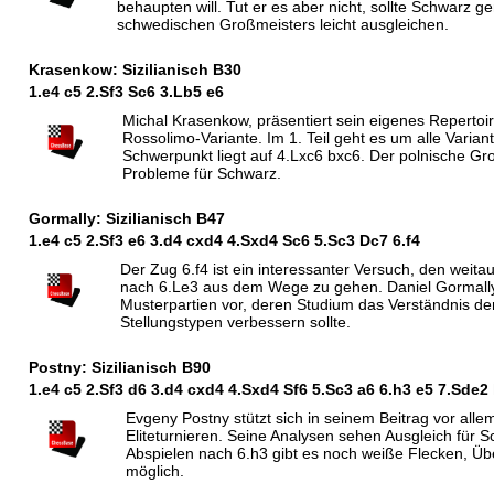
behaupten will. Tut er es aber nicht, sollte Schwarz
schwedischen Großmeisters leicht ausgleichen.
Krasenkow: Sizilianisch B30
1.e4 c5 2.
S
f3
S
c6 3.
L
b5 e6
Michal Krasenkow, präsentiert sein eigenes Repertoir
Rossolimo-Variante. Im 1. Teil geht es um alle Varian
Schwerpunkt liegt auf 4.Lxc6 bxc6. Der polnische Gr
Probleme für Schwarz.
Gormally: Sizilianisch B47
1.e4 c5 2.
S
f3 e6 3.d4 cxd4 4.
S
xd4
S
c6 5.
S
c3
D
c7 6.f4
Der Zug 6.f4 ist ein interessanter Versuch, den weita
nach 6.Le3 aus dem Wege zu gehen. Daniel Gormally 
Musterpartien vor, deren Studium das Verständnis d
Stellungstypen verbessern sollte.
Postny: Sizilianisch B90
1.e4 c5 2.
S
f3 d6 3.d4 cxd4 4.
S
xd4
S
f6 5.
S
c3 a6 6.h3 e5 7.
S
de2
Evgeny Postny stützt sich in seinem Beitrag vor allem
Eliteturnieren. Seine Analysen sehen Ausgleich für S
Abspielen nach 6.h3 gibt es noch weiße Flecken, Ü
möglich.