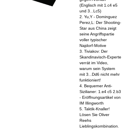
(Englisch mit 1.c4 e5
und 3...Lc5)
2. Yu,Y - Dominguez
Perez,L: Der Shooting-
Star aus China zeigt
seine Angriffspartie
voller typischer
Najdorf-Motive
3. Tiviakov: Der
Skandinavisch-Experte
verrät im Video,
warum sein System
mit 3...Dd6 nicht mehr
funktioniert!
4. Bequemer Anti-
Sizilianer: 1.e4 c5 2.b3
- Eröffnungsartikel von
IM Illingworth
5. Taktik-Knaller!
Lösen Sie Oliver
Reehs
Lieblingskombination.