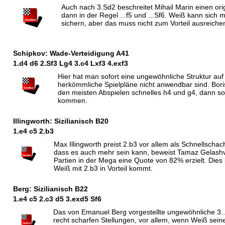
Auch nach 3.Sd2 beschreitet Mihail Marin einen orig
dann in der Regel ...f5 und ...Sf6. Weiß kann sich 
sichern, aber das muss nicht zum Vorteil ausreiche
Schipkov: Wade-Verteidigung A41
1.d4 d6 2.
S
f3
L
g4 3.c4
L
xf3 4.exf3
Hier hat man sofort eine ungewöhnliche Struktur auf 
herkömmliche Spielpläne nicht anwendbar sind. Boris
den meisten Abspielen schnelles h4 und g4, dann soll
kommen.
Illingworth: Sizilianisch B20
1.e4 c5 2.b3
Max Illingworth preist 2.b3 vor allem als Schnellscha
dass es auch mehr sein kann, beweist Tamaz Gelashvil
Partien in der Mega eine Quote von 82% erzielt. Dies 
Weiß mit 2.b3 in Vorteil kommt.
Berg: Sizilianisch B22
1.e4 c5 2.c3 d5 3.exd5
S
f6
Das von Emanuel Berg vorgestellte ungewöhnliche 3...
recht scharfen Stellungen, vor allem, wenn Weiß sei