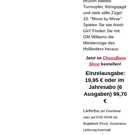
Bruzon Batista:
Turmopfer, Königsjagd
und viele stille Züge!
10. "Move by Move":
Spielen Sie wie Anish
Giri! Finden Sie mit
GM Williams die
Meisterzüge des
Holländers heraus.
Jetzt im
ChessBase
Shop
bestellen!
Einzelausgabe:
19,95 € oder i
m
Jahresabo (6
Ausgaben) 99,70
€
Lieferb
ar per Download
oder auf DVD-ROM mit
Begleitheft (Post). Kostenlose
Lieferung innerhalb