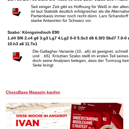
Seit einiger Zeit gibt es Hoffnung für Weiß in der alt
ist laut Statistik deutlich erfolgreicher als die Alternativ
Partienbasis immer noch recht dünn. Lars Schandorff s
starke Antworten für Schwarz vor.
Szabo: Königsindisch E90
1.d4
S
f6 2.c4 g6 3.g3
L
g7 4.
L
g2 0-0 5.
S
c3 d6 6.
S
f3
S
bd7 7.0-0 
10.h3 a6 11.
T
e1
Die Gallagher-Variante (10...a6) ist geeignet, schnell
und ...b5). Krisztian Szabo stellt im ersten Teil seine
doch seine Analysen belegen, dass der Turmzug keine
Seite bringt.
ChessBase Magazin kaufen