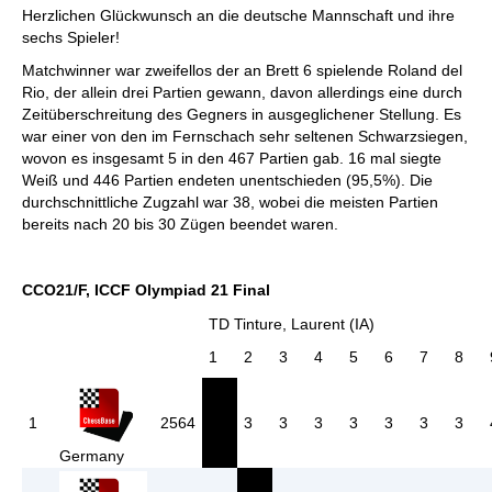
Herzlichen Glückwunsch an die deutsche Mannschaft und ihre
sechs Spieler!
Matchwinner war zweifellos der an Brett 6 spielende Roland del
Rio, der allein drei Partien gewann, davon allerdings eine durch
Zeitüberschreitung des Gegners in ausgeglichener Stellung. Es
war einer von den im Fernschach sehr seltenen Schwarzsiegen,
wovon es insgesamt 5 in den 467 Partien gab. 16 mal siegte
Weiß und 446 Partien endeten unentschieden (95,5%). Die
durchschnittliche Zugzahl war 38, wobei die meisten Partien
bereits nach 20 bis 30 Zügen beendet waren.
CCO21/F, ICCF Olympiad 21 Final
TD Tinture, Laurent (IA)
1
2
3
4
5
6
7
8
1
2564
3
3
3
3
3
3
3
Germany