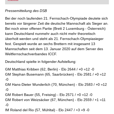
FRITZ trainieren Sie effizienter, intelligenter und
individueller als je zuvor.
Pressemitteilung des DSB
Bei der noch laufenden 21. Fernschach-Olympiade deutete sich
bereits vor längerer Zeit die deutsche Mannschaft als Sieger an.
Bei noch einer offenen Partie (Brett 2 Luxemburg - Österreich)
kann Deutschland nunmehr auch nicht mehr theoretisch
überholt werden und steht als 21. Fernschach-Olympiasieger
fest. Gespielt wurde an sechs Brettern mit insgesamt 13
Mannschaften seit dem 13. Januar 2020 auf dem Server des
Weltfernschachverbandes ICCF.
Deutschland spielte in folgender Aufstellung:
GM Matthias Kribben (62, Berlin) - Elo 2644 / +0 =12 -0
GM Stephan Busemann (65, Saarbrücken) - Elo 2581 / +0 =12
-0
GM Hans-Dieter Wunderlich (70, München) - Elo 2583 / +0 =12
-0
GM Robert Bauer (55, Freising) - Elo 2571 / +0 =12 -0
GM Robert von Weizsäcker (67, München) - Elo 2559 / +1 =11
-0
IM Roland del Rio (57, Mühltal) - Elo 2447 / +3 =9 -0