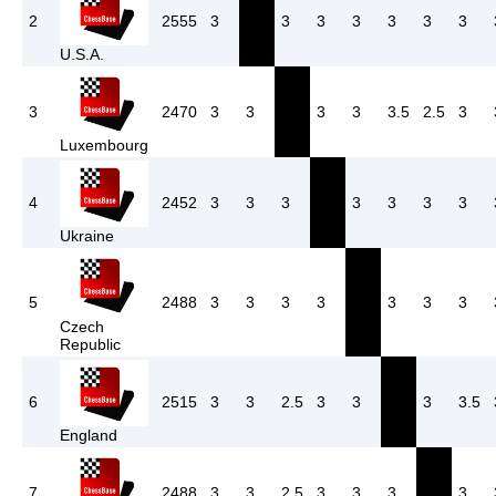
2
2555
3
3
3
3
3
3
3
U.S.A.
3
2470
3
3
3
3
3.5
2.5
3
Luxembourg
4
2452
3
3
3
3
3
3
3
Ukraine
5
2488
3
3
3
3
3
3
3
Czech
Republic
6
2515
3
3
2.5
3
3
3
3.5
England
7
2488
3
3
2.5
3
3
3
3