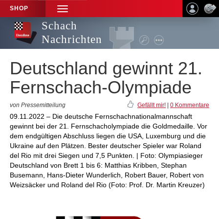
SHOP
TOGGLE
NAVIGATION
Schach
Nachrichten
Deutschland gewinnt 21.
Fernschach-Olympiade
von Pressemitteilung
Gefällt mir!
|
0 Kommentare
09.11.2022 – Die deutsche Fernschachnationalmannschaft
gewinnt bei der 21. Fernschacholympiade die Goldmedaille. Vor
dem endgültigen Abschluss liegen die USA, Luxemburg und die
Ukraine auf den Plätzen. Bester deutscher Spieler war Roland
del Rio mit drei Siegen und 7,5 Punkten. | Foto: Olympiasieger
Deutschland von Brett 1 bis 6: Matthias Kribben, Stephan
Busemann, Hans-Dieter Wunderlich, Robert Bauer, Robert von
Weizsäcker und Roland del Rio (Foto: Prof. Dr. Martin Kreuzer)