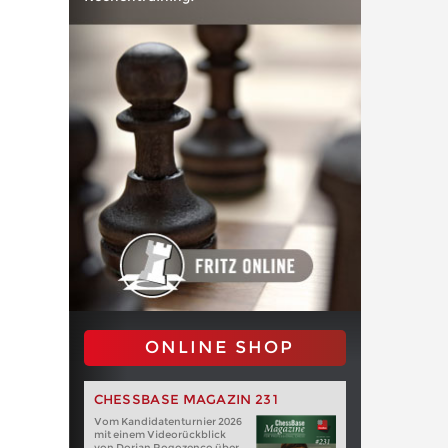
ONLINE SHOP
CHESSBASE MAGAZIN 231
Vom Kandidatenturnier 2026
mit einem Videorückblick
von Dorian Rogozenco über