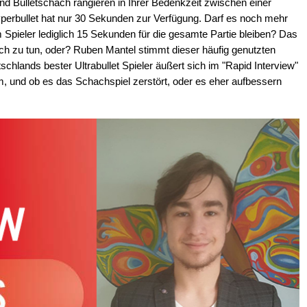
nd Bulletschach rangieren in Ihrer Bedenkzeit zwischen einer
perbullet hat nur 30 Sekunden zur Verfügung. Darf es noch mehr
m Spieler lediglich 15 Sekunden für die gesamte Partie bleiben? Das
ach zu tun, oder? Ruben Mantel stimmt dieser häufig genutzten
schlands bester Ultrabullet Spieler äußert sich im "Rapid Interview"
m, und ob es das Schachspiel zerstört, oder es eher aufbessern