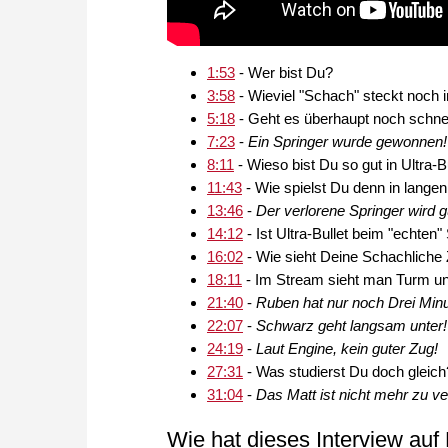
1:53
- Wer bist Du?
3:58
- Wieviel "Schach" steckt noch i
5:18
- Geht es überhaupt noch schnell
7:23
-
Ein Springer wurde gewonnen!
8:11
- Wieso bist Du so gut in Ultra-B
11:43
- Wie spielst Du denn in langen
13:46
-
Der verlorene Springer wird 
14:12
- Ist Ultra-Bullet beim "echten"
16:02
- Wie sieht Deine Schachliche
18:11
- Im Stream sieht man Turm un
21:40
-
Ruben hat nur noch Drei Minut
22:07
-
Schwarz geht langsam unter!
24:19
-
Laut Engine, kein guter Zug!
27:31
- Was studierst Du doch gleich
31:04
-
Das Matt ist nicht mehr zu ve
Wie hat dieses Interview auf 