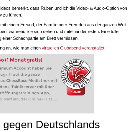
ideos bemerkt, dass Ruben und ich die Video- & Audio-Option von
 zu führen.
 mit einem Freund, der Familie oder Fremden aus der ganzen Welt
en, während Sie sich sehen und miteinander reden. Eine tolle
ng einer Schachpartie am Brett vermissen.
ung an, wie man einen
virtuellen Clubabend veranstaltet.
 (1 Monat gratis)
emium Account haben Sie
Zugriff auf die ganze
eue ChessBase Mediathek mit
deos, Taktikserver mit über
Eröffnungstrainings-App,
 Partien, der Online-Fritz, ...
et gegen Deutschlands