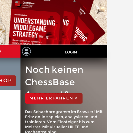
S
LOGIN
Noch keinen
ChessBase
HOP
Account?
MEHR ERFAHREN >
Das Schachprogramm im Browser! Mit
Fritz online spielen, analysieren und
trainieren. Vom Einsteiger bis zum
Meister. Mit visueller HILFE und
Rechentraining.