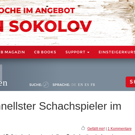
CB MAGAZIN
CB BOOKS
SUPPORT
EINSTEIGERKUR
en
S
SUCHE:
SPRACHE:
DE
EN
ES
FR
nellster Schachspieler im
Gefällt mir!
|
1 Kommentare