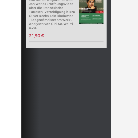
Jan Werles Eröffnungsvideo
über die Französische
Tarrasch-Verteidigung bis zu
Oliver Reehs Taktikkolumne
„Topgroßmeister am Werk“.
Analysen von Giri, So, Wei Yi
u.v.a.
21,90 €