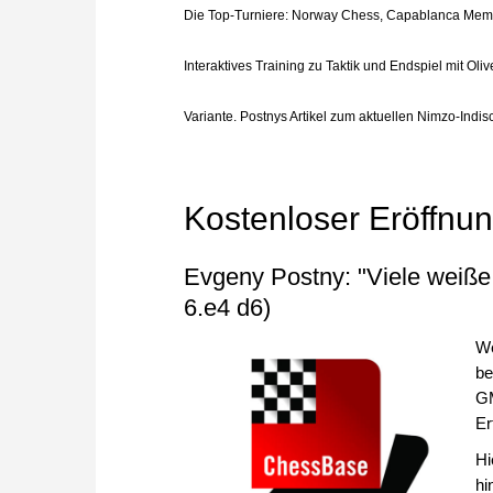
Die Top-Turniere: Norway Chess, Capablanca Memor
Interaktives Training zu Taktik und Endspiel mit Oli
Variante. Postnys Artikel zum aktuellen Nimzo-Indis
Kostenloser Eröffnu
Evgeny Postny: "Viele weiße 
6.e4 d6)
We
be
GM
Er
Hi
hi