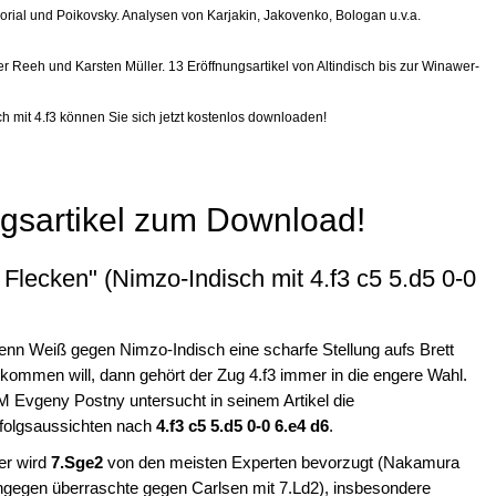
ial und Poikovsky. Analysen von Karjakin, Jakovenko, Bologan u.v.a.
ver Reeh und Karsten Müller. 13 Eröffnungsartikel von Altindisch bis zur Winawer-
ch mit 4.f3 können Sie sich jetzt kostenlos downloaden!
ngsartikel zum Download!
Flecken" (Nimzo-Indisch mit 4.f3 c5 5.d5 0-0
nn Weiß gegen Nimzo-Indisch eine scharfe Stellung aufs Brett
kommen will, dann gehört der Zug 4.f3 immer in die engere Wahl.
 Evgeny Postny untersucht in seinem Artikel die
folgsaussichten nach
4.f3 c5 5.d5 0-0 6.e4 d6
.
er wird
7.Sge2
von den meisten Experten bevorzugt (Nakamura
ngegen überraschte gegen Carlsen mit 7.Ld2), insbesondere