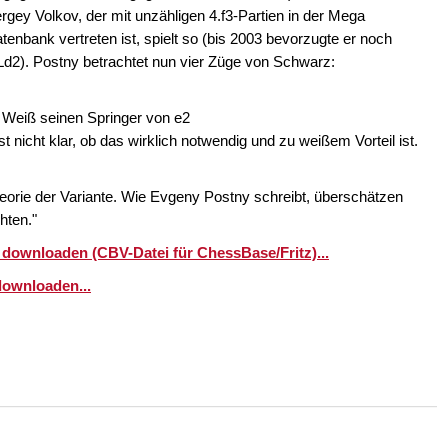
rgey Volkov, der mit unzähligen 4.f3-Partien in der Mega
tenbank vertreten ist, spielt so (bis 2003 bevorzugte er noch
Ld2). Postny betrachtet nun vier Züge von Schwarz:
 Weiß seinen Springer von e2
t nicht klar, ob das wirklich notwendig und zu weißem Vorteil ist.
:
heorie der Variante. Wie Evgeny Postny schreibt, überschätzen
hten."
 downloaden (CBV-Datei für ChessBase/Fritz)...
downloaden...