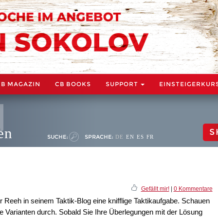
CB MAGAZIN
CB BOOKS
SUPPORT
EINSTEIGERKUR
en
S
SUCHE:
SPRACHE:
DE
EN
ES
FR
Gefällt mir!
|
0 Kommentare
 Reeh in seinem Taktik-Blog eine knifflige Taktikaufgabe. Schauen
ie Varianten durch. Sobald Sie Ihre Überlegungen mit der Lösung