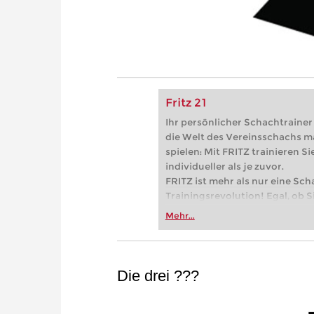
Fritz 21
Ihr persönlicher Schachtrainer -
die Welt des Vereinsschachs m
spielen: Mit FRITZ trainieren Sie
individueller als je zuvor.
FRITZ ist mehr als nur eine Sch
Trainingsrevolution! Egal, ob Si
Vereinsschachs machen oder ber
Mehr...
FRITZ trainieren Sie effizienter,
zuvor.
Die drei ???