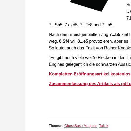
Se
Da
7.
7...Sh5, 7.exd5, 7...Te8 und 7...b5.
Nach dem meistgespielten Zug
7...b5
zieht
weg.
8.Sf4
will
8...e5
provozieren, aber es is
So lautet auch das Fazit von Rainer Knaak
"Es gibt noch viele weiße Flecken in der T
Engines gelegentlich die schwarzen Aussic
Kompletten Eröffnungsartikel kostenlos
Zusammenfassung des Artikels als pdf 
Themen:
ChessBase Magazin
,
Taktik