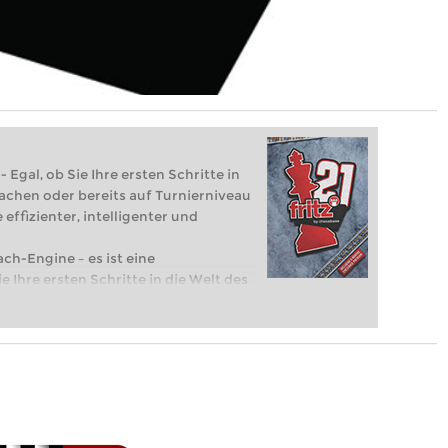
 Egal, ob Sie Ihre ersten Schritte in
achen oder bereits auf Turnierniveau
 effizienter, intelligenter und
ach-Engine – es ist eine
e Ihre ersten Schritte in die Welt des
eits auf Turnierniveau spielen: Mit
 intelligenter und individueller als je