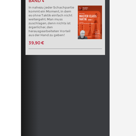
BAND 4
In nahezu jeder Schachpartie
kommt ein Moment, in dem
es ohne Taktik einfach nicht
weitergeht. Man muss
zuschlagen, denn nichts ist
ärgerlicher, den
herausgearbeiteten Vorteil
aus der Hand zu geben!
39,90 €