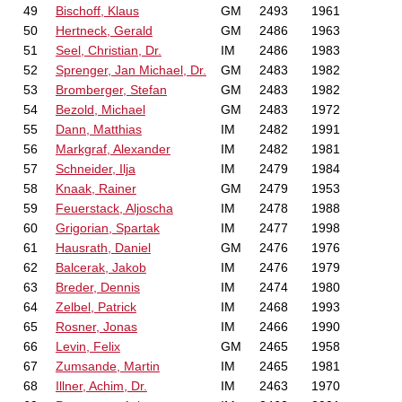
49
Bischoff, Klaus
GM
2493
1961
50
Hertneck, Gerald
GM
2486
1963
51
Seel, Christian, Dr.
IM
2486
1983
52
Sprenger, Jan Michael, Dr.
GM
2483
1982
53
Bromberger, Stefan
GM
2483
1982
54
Bezold, Michael
GM
2483
1972
55
Dann, Matthias
IM
2482
1991
56
Markgraf, Alexander
IM
2482
1981
57
Schneider, Ilja
IM
2479
1984
58
Knaak, Rainer
GM
2479
1953
59
Feuerstack, Aljoscha
IM
2478
1988
60
Grigorian, Spartak
IM
2477
1998
61
Hausrath, Daniel
GM
2476
1976
62
Balcerak, Jakob
IM
2476
1979
63
Breder, Dennis
IM
2474
1980
64
Zelbel, Patrick
IM
2468
1993
65
Rosner, Jonas
IM
2466
1990
66
Levin, Felix
GM
2465
1958
67
Zumsande, Martin
IM
2465
1981
68
Illner, Achim, Dr.
IM
2463
1970