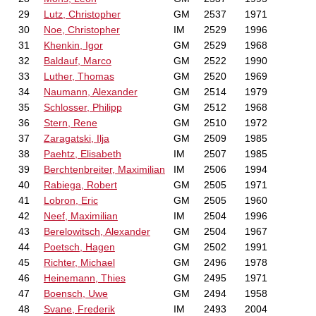
29
Lutz, Christopher
GM
2537
1971
30
Noe, Christopher
IM
2529
1996
31
Khenkin, Igor
GM
2529
1968
32
Baldauf, Marco
GM
2522
1990
33
Luther, Thomas
GM
2520
1969
34
Naumann, Alexander
GM
2514
1979
35
Schlosser, Philipp
GM
2512
1968
36
Stern, Rene
GM
2510
1972
37
Zaragatski, Ilja
GM
2509
1985
38
Paehtz, Elisabeth
IM
2507
1985
39
Berchtenbreiter, Maximilian
IM
2506
1994
40
Rabiega, Robert
GM
2505
1971
41
Lobron, Eric
GM
2505
1960
42
Neef, Maximilian
IM
2504
1996
43
Berelowitsch, Alexander
GM
2504
1967
44
Poetsch, Hagen
GM
2502
1991
45
Richter, Michael
GM
2496
1978
46
Heinemann, Thies
GM
2495
1971
47
Boensch, Uwe
GM
2494
1958
48
Svane, Frederik
IM
2493
2004