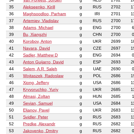
34
Van Foreest, Jorden
g
NED
2702
2
35
Alekseenko, Kirill
g
RUS
2702
1
36
Maghsoodloo, Parham
g
IRI
2701
1
37
Artemiev, Vladislav
g
RUS
2700
1
38
Adams, Michael
g
ENG
2700
39
Bu, Xiangzhi
g
CHN
2700
40
Korobov, Anton
g
UKR
2699
1
41
Navara, David
g
CZE
2697
1
42
Sadler, Matthew D
g
ENG
2694
43
Anton Guijarro, David
g
ESP
2693
2
44
Salem, A.R. Saleh
g
UAE
2690
45
Wojtaszek, Radoslaw
g
POL
2686
1
46
Xiong, Jeffery
g
USA
2686
1
47
Kryvoruchko, Yuriy
g
UKR
2685
1
48
Almasi, Zoltan
g
HUN
2685
49
Sevian, Samuel
g
USA
2684
1
50
Eljanov, Pavel
g
UKR
2683
1
51
Svidler, Peter
g
RUS
2683
1
52
Predke, Alexandr
g
RUS
2682
1
53
Jakovenko, Dmitry
g
RUS
2682