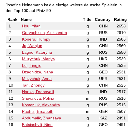
Josefine Heinemann ist die einzige weitere deutsche Spielerin in
den Top 100 auf Platz 90.
Rank
Name
Title
Country
Rating
1
Hou, Yifan
g
CHN
2658
2
Goryachkina, Aleksandra
g
RUS
2610
3
Koneru, Humpy
g
IND
2586
4
Ju, Wenjun
g
CHN
2560
5
Lagno, Kateryna
g
RUS
2550
6
Muzychuk, Mariya
g
UKR
2539
7
Lei, Tingjie
g
CHN
2535
8
Dzagnidze, Nana
g
GEO
2531
9
Muzychuk, Anna
g
UKR
2531
10
Tan, Zhongyi
g
CHN
2525
11
Harika, Dronavalli
g
IND
2517
12
Shuvalova, Polina
m
RUS
2516
13
Kosteniuk, Alexandra
g
RUS
2516
14
Paehtz, Elisabeth
m
GER
2507
15
Abdumalik, Zhansaya
g
KAZ
2491
16
Batsiashvili, Nino
g
GEO
2491