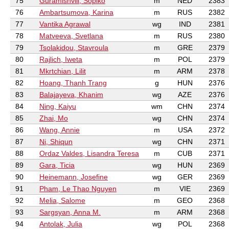
75
Guramishvili, Sopiko
m
NED
2383
76
Ambartsumova, Karina
m
RUS
2382
77
Vantika Agrawal
wg
IND
2381
78
Matveeva, Svetlana
m
RUS
2380
79
Tsolakidou, Stavroula
m
GRE
2379
80
Rajlich, Iweta
m
POL
2379
81
Mkrtchian, Lilit
m
ARM
2378
82
Hoang, Thanh Trang
g
HUN
2376
83
Balajayeva, Khanim
wg
AZE
2376
84
Ning, Kaiyu
wm
CHN
2374
85
Zhai, Mo
wg
CHN
2374
86
Wang, Annie
m
USA
2372
87
Ni, Shiqun
wg
CHN
2371
88
Ordaz Valdes, Lisandra Teresa
m
CUB
2371
89
Gara, Ticia
wg
HUN
2369
90
Heinemann, Josefine
wg
GER
2369
91
Pham, Le Thao Nguyen
m
VIE
2369
92
Melia, Salome
m
GEO
2368
93
Sargsyan, Anna M.
m
ARM
2368
94
Antolak, Julia
wg
POL
2368