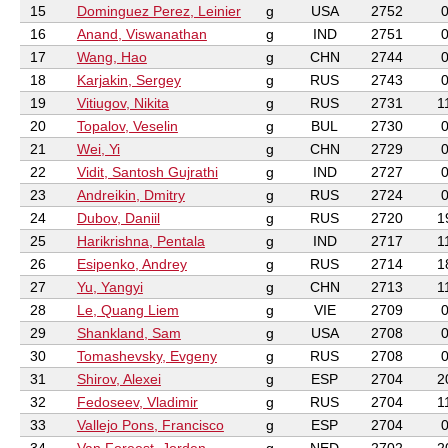
15
Dominguez Perez, Leinier
g
USA
2752
16
Anand, Viswanathan
g
IND
2751
17
Wang, Hao
g
CHN
2744
18
Karjakin, Sergey
g
RUS
2743
19
Vitiugov, Nikita
g
RUS
2731
1
20
Topalov, Veselin
g
BUL
2730
21
Wei, Yi
g
CHN
2729
22
Vidit, Santosh Gujrathi
g
IND
2727
23
Andreikin, Dmitry
g
RUS
2724
24
Dubov, Daniil
g
RUS
2720
1
25
Harikrishna, Pentala
g
IND
2717
1
26
Esipenko, Andrey
g
RUS
2714
1
27
Yu, Yangyi
g
CHN
2713
1
28
Le, Quang Liem
g
VIE
2709
29
Shankland, Sam
g
USA
2708
30
Tomashevsky, Evgeny
g
RUS
2708
31
Shirov, Alexei
g
ESP
2704
2
32
Fedoseev, Vladimir
g
RUS
2704
1
33
Vallejo Pons, Francisco
g
ESP
2704