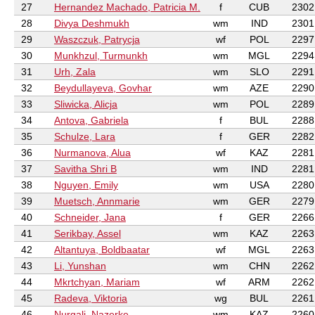
27
Hernandez Machado, Patricia M.
f
CUB
2302
28
Divya Deshmukh
wm
IND
2301
29
Waszczuk, Patrycja
wf
POL
2297
30
Munkhzul, Turmunkh
wm
MGL
2294
31
Urh, Zala
wm
SLO
2291
32
Beydullayeva, Govhar
wm
AZE
2290
33
Sliwicka, Alicja
wm
POL
2289
34
Antova, Gabriela
f
BUL
2288
35
Schulze, Lara
f
GER
2282
36
Nurmanova, Alua
wf
KAZ
2281
37
Savitha Shri B
wm
IND
2281
38
Nguyen, Emily
wm
USA
2280
39
Muetsch, Annmarie
wm
GER
2279
40
Schneider, Jana
f
GER
2266
41
Serikbay, Assel
wm
KAZ
2263
42
Altantuya, Boldbaatar
wf
MGL
2263
43
Li, Yunshan
wm
CHN
2262
44
Mkrtchyan, Mariam
wf
ARM
2262
45
Radeva, Viktoria
wg
BUL
2261
46
Nurgali, Nazerke
wm
KAZ
2260