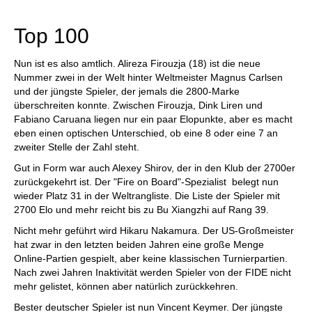
individueller als je zuvor.
Top 100
Nun ist es also amtlich. Alireza Firouzja (18) ist die neue
Nummer zwei in der Welt hinter Weltmeister Magnus Carlsen
und der jüngste Spieler, der jemals die 2800-Marke
überschreiten konnte. Zwischen Firouzja, Dink Liren und
Fabiano Caruana liegen nur ein paar Elopunkte, aber es macht
eben einen optischen Unterschied, ob eine 8 oder eine 7 an
zweiter Stelle der Zahl steht.
Gut in Form war auch Alexey Shirov, der in den Klub der 2700er
zurückgekehrt ist. Der "Fire on Board"-Spezialist belegt nun
wieder Platz 31 in der Weltrangliste. Die Liste der Spieler mit
2700 Elo und mehr reicht bis zu Bu Xiangzhi auf Rang 39.
Nicht mehr geführt wird Hikaru Nakamura. Der US-Großmeister
hat zwar in den letzten beiden Jahren eine große Menge
Online-Partien gespielt, aber keine klassischen Turnierpartien.
Nach zwei Jahren Inaktivität werden Spieler von der FIDE nicht
mehr gelistet, können aber natürlich zurückkehren.
Bester deutscher Spieler ist nun Vincent Keymer. Der jüngste