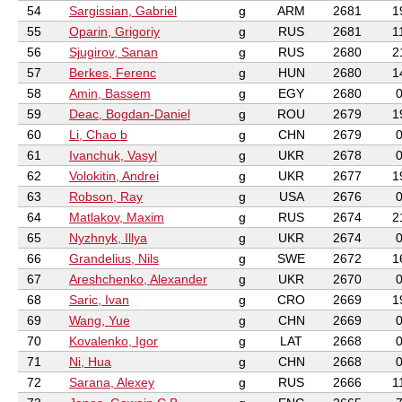
54
Sargissian, Gabriel
g
ARM
2681
1
55
Oparin, Grigoriy
g
RUS
2681
1
56
Sjugirov, Sanan
g
RUS
2680
2
57
Berkes, Ferenc
g
HUN
2680
1
58
Amin, Bassem
g
EGY
2680
59
Deac, Bogdan-Daniel
g
ROU
2679
1
60
Li, Chao b
g
CHN
2679
61
Ivanchuk, Vasyl
g
UKR
2678
62
Volokitin, Andrei
g
UKR
2677
1
63
Robson, Ray
g
USA
2676
64
Matlakov, Maxim
g
RUS
2674
2
65
Nyzhnyk, Illya
g
UKR
2674
66
Grandelius, Nils
g
SWE
2672
1
67
Areshchenko, Alexander
g
UKR
2670
68
Saric, Ivan
g
CRO
2669
1
69
Wang, Yue
g
CHN
2669
70
Kovalenko, Igor
g
LAT
2668
71
Ni, Hua
g
CHN
2668
72
Sarana, Alexey
g
RUS
2666
1