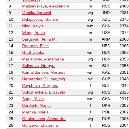
8
Maltsevskaya, Aleksandra
m
RUS
2400
9
Vantika Agrawal
wg
IND
2381
10
Balajayeva, Khanim
wg
AZE
2376
11
Ning, Kaiyu
wm
CHN
2374
12
Wang, Annie
m
USA
2372
13
Sargsyan, Anna M.
m
ARM
2368
14
Roebers, Eline
NED
2365
15
Gaal, Zsoka
wm
HUN
2362
16
Marjanovic, Annamaria
wg
HUN
2353
17
Salimova, Nurgyul
m
BUL
2353
18
Kamalidenova, Meruert
wm
KAZ
2351
19
Hernandez Gil, Ineymig
wf
CUB
2348
20
Peycheva, Gergana
f
BUL
2342
21
Solozhenkina, Elizaveta
wg
RUS
2325
22
Song, Yuxin
wm
CHN
2317
23
Berdnyk, Mariia
f
UKR
2307
24
Malicka, Maria
f
POL
2307
25
Obolentseva, Alexandra
wg
RUS
2305
26
Goltseva, Ekaterina
f
RUS
2304