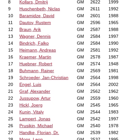
8
Kollars, Dmitrij
GM
2622
1999
9
Huschenbeth, Niclas
GM
2611
1992
10
Baramidze, David
GM
2601
1988
11
Dautov, Rustem
GM
2596
1965
12
Braun, Arik
GM
2587
1988
13
Wagner, Dennis
GM
2584
1997
14
Bindrich, Falko
GM
2584
1990
15
Heimann, Andreas
GM
2581
1992
16
Kraemer, Martin
GM
2578
1987
17
Huebner, Robert
GM
2574
1948
18
Buhmann, Rainer
GM
2569
1981
19
Schroeder, Jan-Christian
GM
2564
1998
20
Engel, Luis
GM
2564
2002
21
Graf, Alexander
GM
2562
1962
22
Jussupow, Artur
GM
2559
1960
23
Hickl, Joerg
GM
2545
1965
24
Kunin, Vitaly
GM
2544
1983
25
Lampert, Jonas
GM
2542
1997
26
Prusikin, Michael
GM
2540
1978
27
Handke, Florian, Dr.
GM
2539
1982
28
Mons, Leon
GM
2537
1995