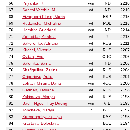
66
Priyanka, K
wm
IND
2218
67
Sahithi Varshini M
wf
IND
2216
68
Eizaguerri Floris, Maria
f
ESP
2215
69
Rudzinska, Michalina
wf
POL
2215
70
Harshita Guddanti
wm
IND
2214
71
Zahedifar, Anahita
wf
IRI
2213
72
Sakorenko, Adriana
wf
RUS
2211
73
Kirchei, Viktoriia
wf
RUS
2207
74
Cvitan, Ena
f
CRO
2206
75
Salonika, Saina
wf
IND
2206
76
Shafigullina, Zarina
wf
RUS
2204
77
Grigorieva, Yulia
wf
RUS
2201
78
Lehaci, Miruna-Daria
wm
ROU
2200
79
Getman, Tatyana
wf
RUS
2198
80
Yakimova, Mariya
wf
RUS
2198
81
Bach, Ngoc Thuy Duong
wm
VIE
2198
82
Toncheva, Nadya
f
BUL
2197
83
Kurmangaliyeva, Liya
f
KAZ
2195
84
Krasteva, Beloslava
f
BUL
2194