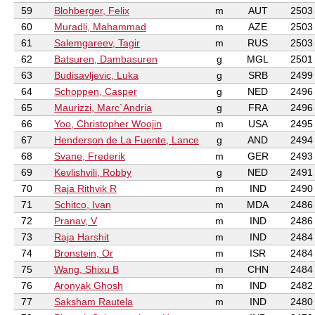
59
Blohberger, Felix
m
AUT
2503
60
Muradli, Mahammad
m
AZE
2503
61
Salemgareev, Tagir
m
RUS
2503
62
Batsuren, Dambasuren
g
MGL
2501
63
Budisavljevic, Luka
g
SRB
2499
64
Schoppen, Casper
g
NED
2496
65
Maurizzi, Marc`Andria
g
FRA
2496
66
Yoo, Christopher Woojin
m
USA
2495
67
Henderson de La Fuente, Lance
g
AND
2494
68
Svane, Frederik
m
GER
2493
69
Kevlishvili, Robby
g
NED
2491
70
Raja Rithvik R
m
IND
2490
71
Schitco, Ivan
m
MDA
2486
72
Pranav, V
m
IND
2486
73
Raja Harshit
m
IND
2484
74
Bronstein, Or
m
ISR
2484
75
Wang, Shixu B
m
CHN
2484
76
Aronyak Ghosh
m
IND
2482
77
Saksham Rautela
m
IND
2480