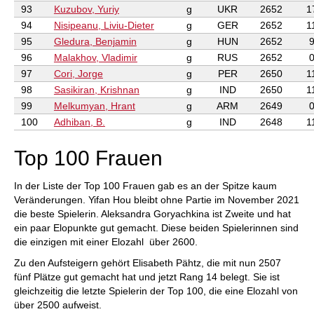
93
Kuzubov, Yuriy
g
UKR
2652
1
94
Nisipeanu, Liviu-Dieter
g
GER
2652
1
95
Gledura, Benjamin
g
HUN
2652
96
Malakhov, Vladimir
g
RUS
2652
97
Cori, Jorge
g
PER
2650
1
98
Sasikiran, Krishnan
g
IND
2650
1
99
Melkumyan, Hrant
g
ARM
2649
100
Adhiban, B.
g
IND
2648
1
Top 100 Frauen
In der Liste der Top 100 Frauen gab es an der Spitze kaum
Veränderungen. Yifan Hou bleibt ohne Partie im November 2021
die beste Spielerin. Aleksandra Goryachkina ist Zweite und hat
ein paar Elopunkte gut gemacht. Diese beiden Spielerinnen sind
die einzigen mit einer Elozahl über 2600.
Zu den Aufsteigern gehört Elisabeth Pähtz, die mit nun 2507
fünf Plätze gut gemacht hat und jetzt Rang 14 belegt. Sie ist
gleichzeitig die letzte Spielerin der Top 100, die eine Elozahl von
über 2500 aufweist.