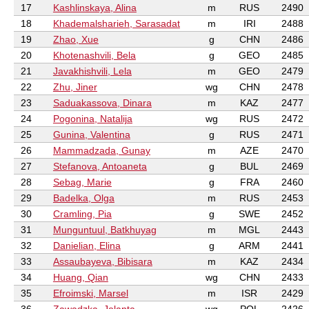
17
Kashlinskaya, Alina
m
RUS
2490
18
Khademalsharieh, Sarasadat
m
IRI
2488
19
Zhao, Xue
g
CHN
2486
20
Khotenashvili, Bela
g
GEO
2485
21
Javakhishvili, Lela
m
GEO
2479
22
Zhu, Jiner
wg
CHN
2478
23
Saduakassova, Dinara
m
KAZ
2477
24
Pogonina, Natalija
wg
RUS
2472
25
Gunina, Valentina
g
RUS
2471
26
Mammadzada, Gunay
m
AZE
2470
27
Stefanova, Antoaneta
g
BUL
2469
28
Sebag, Marie
g
FRA
2460
29
Badelka, Olga
m
RUS
2453
30
Cramling, Pia
g
SWE
2452
31
Munguntuul, Batkhuyag
m
MGL
2443
32
Danielian, Elina
g
ARM
2441
33
Assaubayeva, Bibisara
m
KAZ
2434
34
Huang, Qian
wg
CHN
2433
35
Efroimski, Marsel
m
ISR
2429