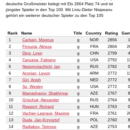
deutsche Großmeister belegt mit Elo 2664 Platz 74 und ist
jüngster Spieler in den Top 100. Mit Liviu-Dieter Nisipeanu
gehört ein weiterer deutscher Spieler zu den Top 100.
Rank
Name
Title
Country
Rating
Gam
1
Carlsen, Magnus
g
NOR
2856
2
Firouzja, Alireza
g
FRA
2804
2
3
Ding, Liren
g
CHN
2799
4
Caruana, Fabiano
g
USA
2792
1
5
Nepomniachtchi, Ian
g
RUS
2782
6
Aronian, Levon
g
ARM
2772
1
7
Giri, Anish
g
NED
2772
8
So, Wesley
g
USA
2772
9
Mamedyarov, Shakhriyar
g
AZE
2767
10
Grischuk, Alexander
g
RUS
2764
11
Rapport, Richard
g
HUN
2763
12
Vachier-Lagrave, Maxime
g
FRA
2761
2
13
Duda, Jan-Krzysztof
g
POL
2760
14
Radjabov, Teimour
g
AZE
2753