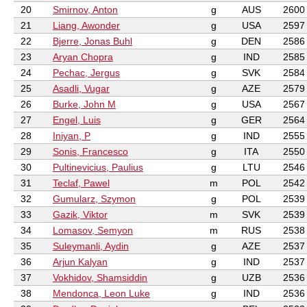
20
Smirnov, Anton
g
AUS
2600
21
Liang, Awonder
g
USA
2597
22
Bjerre, Jonas Buhl
g
DEN
2586
23
Aryan Chopra
g
IND
2585
24
Pechac, Jergus
g
SVK
2584
25
Asadli, Vugar
g
AZE
2579
26
Burke, John M
g
USA
2567
27
Engel, Luis
g
GER
2564
28
Iniyan, P
g
IND
2555
29
Sonis, Francesco
g
ITA
2550
30
Pultinevicius, Paulius
g
LTU
2546
31
Teclaf, Pawel
m
POL
2542
32
Gumularz, Szymon
g
POL
2539
33
Gazik, Viktor
m
SVK
2539
34
Lomasov, Semyon
m
RUS
2538
35
Suleymanli, Aydin
g
AZE
2537
36
Arjun Kalyan
g
IND
2537
37
Vokhidov, Shamsiddin
g
UZB
2536
38
Mendonca, Leon Luke
g
IND
2536