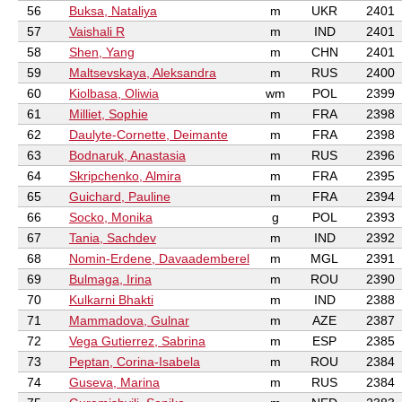
56
Buksa, Nataliya
m
UKR
2401
57
Vaishali R
m
IND
2401
58
Shen, Yang
m
CHN
2401
59
Maltsevskaya, Aleksandra
m
RUS
2400
60
Kiolbasa, Oliwia
wm
POL
2399
61
Milliet, Sophie
m
FRA
2398
62
Daulyte-Cornette, Deimante
m
FRA
2398
63
Bodnaruk, Anastasia
m
RUS
2396
64
Skripchenko, Almira
m
FRA
2395
65
Guichard, Pauline
m
FRA
2394
66
Socko, Monika
g
POL
2393
67
Tania, Sachdev
m
IND
2392
68
Nomin-Erdene, Davaademberel
m
MGL
2391
69
Bulmaga, Irina
m
ROU
2390
70
Kulkarni Bhakti
m
IND
2388
71
Mammadova, Gulnar
m
AZE
2387
72
Vega Gutierrez, Sabrina
m
ESP
2385
73
Peptan, Corina-Isabela
m
ROU
2384
74
Guseva, Marina
m
RUS
2384