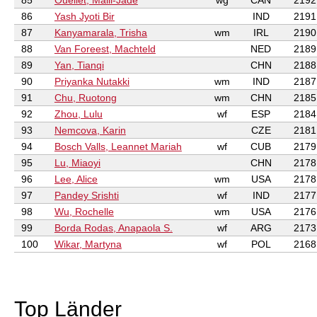
85
Ouellet, Maili-Jade
wg
CAN
2192
86
Yash Jyoti Bir
IND
2191
87
Kanyamarala, Trisha
wm
IRL
2190
88
Van Foreest, Machteld
NED
2189
89
Yan, Tianqi
CHN
2188
90
Priyanka Nutakki
wm
IND
2187
91
Chu, Ruotong
wm
CHN
2185
92
Zhou, Lulu
wf
ESP
2184
93
Nemcova, Karin
CZE
2181
94
Bosch Valls, Leannet Mariah
wf
CUB
2179
95
Lu, Miaoyi
CHN
2178
96
Lee, Alice
wm
USA
2178
97
Pandey Srishti
wf
IND
2177
98
Wu, Rochelle
wm
USA
2176
99
Borda Rodas, Anapaola S.
wf
ARG
2173
100
Wikar, Martyna
wf
POL
2168
Top Länder