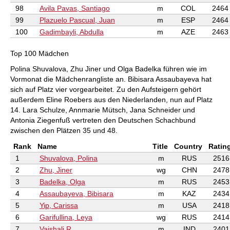
98
Avila Pavas, Santiago
m
COL
2464
99
Plazuelo Pascual, Juan
m
ESP
2464
100
Gadimbayli, Abdulla
m
AZE
2463
Top 100 Mädchen
Polina Shuvalova, Zhu Jiner und Olga Badelka führen wie im
Vormonat die Mädchenrangliste an. Bibisara Assaubayeva hat
sich auf Platz vier vorgearbeitet. Zu den Aufsteigern gehört
außerdem Eline Roebers aus den Niederlanden, nun auf Platz
14. Lara Schulze, Annmarie Mütsch, Jana Schneider und
Antonia Ziegenfuß vertreten den Deutschen Schachbund
zwischen den Plätzen 35 und 48.
Rank
Name
Title
Country
Ratin
1
Shuvalova, Polina
m
RUS
2516
2
Zhu, Jiner
wg
CHN
2478
3
Badelka, Olga
m
RUS
2453
4
Assaubayeva, Bibisara
m
KAZ
2434
5
Yip, Carissa
m
USA
2418
6
Garifullina, Leya
wg
RUS
2414
7
Vaishali R
m
IND
2401