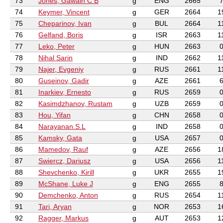
73
Jones, Gawain C B
g
ENG
2665
74
Keymer, Vincent
g
GER
2664
1
75
Cheparinov, Ivan
g
BUL
2664
1
76
Gelfand, Boris
g
ISR
2663
1
77
Leko, Peter
g
HUN
2663
78
Nihal Sarin
g
IND
2662
1
79
Najer, Evgeniy
g
RUS
2661
1
80
Guseinov, Gadir
g
AZE
2661
81
Inarkiev, Ernesto
g
RUS
2659
82
Kasimdzhanov, Rustam
g
UZB
2659
83
Hou, Yifan
g
CHN
2658
84
Narayanan.S.L
g
IND
2658
85
Kamsky, Gata
g
USA
2657
86
Mamedov, Rauf
g
AZE
2656
1
87
Swiercz, Dariusz
g
USA
2656
1
88
Shevchenko, Kirill
g
UKR
2655
1
89
McShane, Luke J
g
ENG
2655
90
Demchenko, Anton
g
RUS
2654
1
91
Tari, Aryan
g
NOR
2653
1
92
Ragger, Markus
g
AUT
2653
1