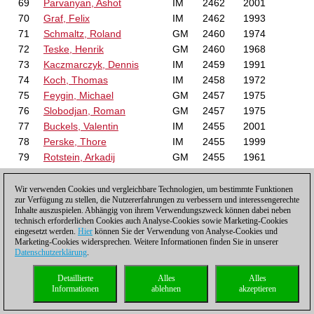
69
Parvanyan, Ashot
IM
2462
2001
70
Graf, Felix
IM
2462
1993
71
Schmaltz, Roland
GM
2460
1974
72
Teske, Henrik
GM
2460
1968
73
Kaczmarczyk, Dennis
IM
2459
1991
74
Koch, Thomas
IM
2458
1972
75
Feygin, Michael
GM
2457
1975
76
Slobodjan, Roman
GM
2457
1975
77
Buckels, Valentin
IM
2455
2001
78
Perske, Thore
IM
2455
1999
79
Rotstein, Arkadij
GM
2455
1961
80
Zuyev, Igor
FM
2453
1964
81
Fish, Gennadij
GM
2452
1973
Wir verwenden Cookies und vergleichbare Technologien, um bestimmte Funktionen
zur Verfügung zu stellen, die Nutzererfahrungen zu verbessern und interessengerechte
82
Vogel, Roven
IM
2452
2000
Inhalte auszuspielen. Abhängig von ihrem Verwendungszweck können dabei neben
83
Volke, Karsten
IM
2450
1965
technisch erforderlichen Cookies auch Analyse-Cookies sowie Marketing-Cookies
eingesetzt werden.
Hier
können Sie der Verwendung von Analyse-Cookies und
84
Henrichs, Thomas
IM
2450
1973
Marketing-Cookies widersprechen. Weitere Informationen finden Sie in unserer
85
Krassowizkij, Jaroslaw
IM
2449
1992
Datenschutzerklärung
.
86
Bunzmann, Dimitrij
GM
2449
1982
Detaillierte
Alles
Alles
87
Carow, Johannes
IM
2449
1996
Informationen
ablehnen
akzeptieren
88
Yankelevich, Lev
IM
2447
1997
89
Milov, Leonid
GM
2446
1966