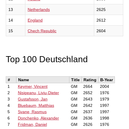
13
Netherlands
2625
14
England
2612
15
Chech Republic
2604
Top 100 Deutschland
#
Name
Title
Rating
B-Year
1
Keymer, Vincent
GM
2664
2004
2
Nisipeanu, Liviu-Dieter
GM
2652
1976
3
Gustafsson, Jan
GM
2643
1979
4
Bluebaum, Matthias
GM
2642
1997
5
Svane, Rasmus
GM
2637
1997
6
Donchenko, Alexander
GM
2636
1998
7
Fridman, Daniel
GM
2626
1976