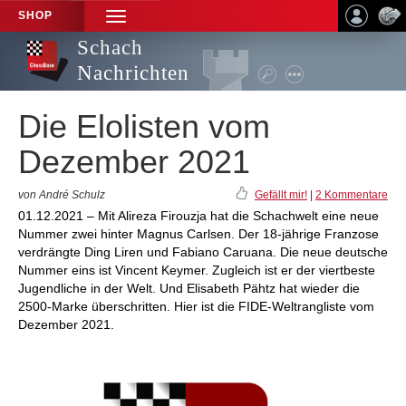
SHOP
TOGGLE
NAVIGATION
Schach
Nachrichten
Die Elolisten vom
Dezember 2021
von André Schulz
Gefällt mir!
|
2 Kommentare
01.12.2021 – Mit Alireza Firouzja hat die Schachwelt eine neue
Nummer zwei hinter Magnus Carlsen. Der 18-jährige Franzose
verdrängte Ding Liren und Fabiano Caruana. Die neue deutsche
Nummer eins ist Vincent Keymer. Zugleich ist er der viertbeste
Jugendliche in der Welt. Und Elisabeth Pähtz hat wieder die
2500-Marke überschritten. Hier ist die FIDE-Weltrangliste vom
Dezember 2021.