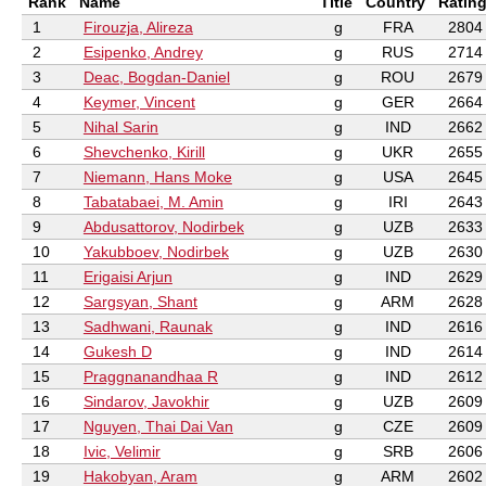
Rank
Name
Title
Country
Ratin
1
Firouzja, Alireza
g
FRA
2804
2
Esipenko, Andrey
g
RUS
2714
3
Deac, Bogdan-Daniel
g
ROU
2679
4
Keymer, Vincent
g
GER
2664
5
Nihal Sarin
g
IND
2662
6
Shevchenko, Kirill
g
UKR
2655
7
Niemann, Hans Moke
g
USA
2645
8
Tabatabaei, M. Amin
g
IRI
2643
9
Abdusattorov, Nodirbek
g
UZB
2633
10
Yakubboev, Nodirbek
g
UZB
2630
11
Erigaisi Arjun
g
IND
2629
12
Sargsyan, Shant
g
ARM
2628
13
Sadhwani, Raunak
g
IND
2616
14
Gukesh D
g
IND
2614
15
Praggnanandhaa R
g
IND
2612
16
Sindarov, Javokhir
g
UZB
2609
17
Nguyen, Thai Dai Van
g
CZE
2609
18
Ivic, Velimir
g
SRB
2606
19
Hakobyan, Aram
g
ARM
2602