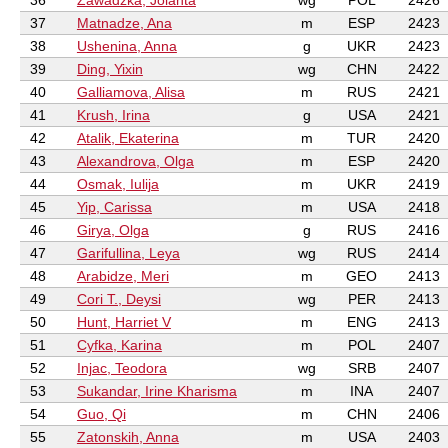
36
Zawadzka, Jolanta
wg
POL
2426
37
Matnadze, Ana
m
ESP
2423
38
Ushenina, Anna
g
UKR
2423
39
Ding, Yixin
wg
CHN
2422
40
Galliamova, Alisa
m
RUS
2421
41
Krush, Irina
g
USA
2421
42
Atalik, Ekaterina
m
TUR
2420
43
Alexandrova, Olga
m
ESP
2420
44
Osmak, Iulija
m
UKR
2419
45
Yip, Carissa
m
USA
2418
46
Girya, Olga
g
RUS
2416
47
Garifullina, Leya
wg
RUS
2414
48
Arabidze, Meri
m
GEO
2413
49
Cori T., Deysi
wg
PER
2413
50
Hunt, Harriet V
m
ENG
2413
51
Cyfka, Karina
m
POL
2407
52
Injac, Teodora
wg
SRB
2407
53
Sukandar, Irine Kharisma
m
INA
2407
54
Guo, Qi
m
CHN
2406
55
Zatonskih, Anna
m
USA
2403