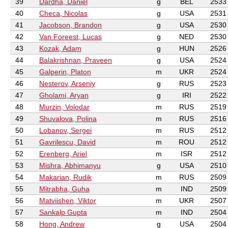
39
Dardha, Daniel
g
BEL
2533
40
Checa, Nicolas
g
USA
2531
41
Jacobson, Brandon
g
USA
2530
42
Van Foreest, Lucas
g
NED
2530
43
Kozak, Adam
g
HUN
2526
44
Balakrishnan, Praveen
g
USA
2524
45
Galperin, Platon
m
UKR
2524
46
Nesterov, Arseniy
g
RUS
2523
47
Gholami, Aryan
g
IRI
2522
48
Murzin, Volodar
m
RUS
2519
49
Shuvalova, Polina
m
RUS
2516
50
Lobanov, Sergei
m
RUS
2512
51
Gavrilescu, David
m
ROU
2512
52
Erenberg, Ariel
m
ISR
2512
53
Mishra, Abhimanyu
g
USA
2510
54
Makarian, Rudik
m
RUS
2509
55
Mitrabha, Guha
m
IND
2509
56
Matviishen, Viktor
m
UKR
2507
57
Sankalp Gupta
m
IND
2504
58
Hong, Andrew
g
USA
2504