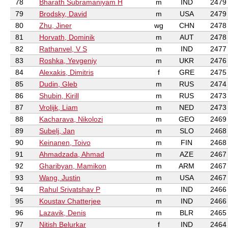
78
Bharath Subramaniyam H
m
IND
2479
79
Brodsky, David
m
USA
2479
80
Zhu, Jiner
wg
CHN
2478
81
Horvath, Dominik
m
AUT
2478
82
Rathanvel, V S
m
IND
2477
83
Roshka, Yevgeniy
m
UKR
2476
84
Alexakis, Dimitris
f
GRE
2475
85
Dudin, Gleb
m
RUS
2474
86
Shubin, Kirill
m
RUS
2473
87
Vrolijk, Liam
m
NED
2473
88
Kacharava, Nikolozi
m
GEO
2469
89
Subelj, Jan
m
SLO
2468
90
Keinanen, Toivo
m
FIN
2468
91
Ahmadzada, Ahmad
m
AZE
2467
92
Gharibyan, Mamikon
m
ARM
2467
93
Wang, Justin
m
USA
2467
94
Rahul Srivatshav P
m
IND
2466
95
Koustav Chatterjee
m
IND
2466
96
Lazavik, Denis
m
BLR
2465
97
Nitish Belurkar
f
IND
2464