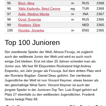
95
Bivol, Alina
m
RUS
2368
96
Yildiz Kadioglu, Betul Cemre
wg
TUR
2368
97
Aulia, Medina Warda
m
INA
2367
98
Ovod, Evgenija
m
RUS
2366
99
Roebers, Eline
NED
2365
100
Houska, Jovanka
m
ENG
2365
Top 100 Junioren
Der zweitbeste Spieler der Welt, Alireza Firuzja, ist zugleich
auch der weltbeste Junior der Welt und wird es auch noch
einige Zeit bleiben. Erst mit über 20 Jahren scheidet man als
Junior aus. Mit fast 90 Elopunkten Rückstand folgt Andrey
Esipenko, ein Jahr jünger als Firouzja. Auf dem dritten Platz wird
der Rumäne Bogdan -Daniel Deac geführt. Der viertbeste
Jugendliche der Welt ist nun Vincent Keymer, etwas besser als
der gleichaltrige Nihal Sarin. Vincent Keymer ist auch der
jüngste Spieler in der Junioren-Top Ten. Luis Engel gehört auf
Platz 27 ebenfalls zu den weltbesten Jugendlichen. Frederik
Svane belegt Platz 68.