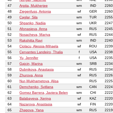
47
Arpita, Mukherjee
wm
IND
2260
48
Ziegenfuss, Antonia
wf
GER
2260
49
Caglar, Sila
wm
TUR
2255
50
Shpanko, Nadiia
wm
UKR
2247
51
Afonasieva, Anna
wm
RUS
2245
52
Nosacheva, Mariya
wf
RUS
2244
53
Rakshitta Ravi
wm
IND
2240
54
Ciolacu, Alessia-Mihaela
wf
ROU
2239
55
Cervantes Landeiro, Thalia
f
USA
2238
56
Yu, Jennifer
f
USA
2235
57
Gajcin, Marina
wm
SRB
2234
58
Dubnikova, Anastasia
wf
RUS
2234
59
Zhurova, Anna
wf
RUS
2226
60
Nur-Mukhametova, Alisa
RUS
2225
61
Demchenko, Svitlana
wm
CAN
2224
62
Gomez Barrera, Javiera Belen
wm
CHI
2222
63
Balabayeva, Xeniya
wf
KAZ
2220
64
Nazarova, Anastasia
wf
FIN
2220
65
Zhapova, Yana
wm
RUS
2219