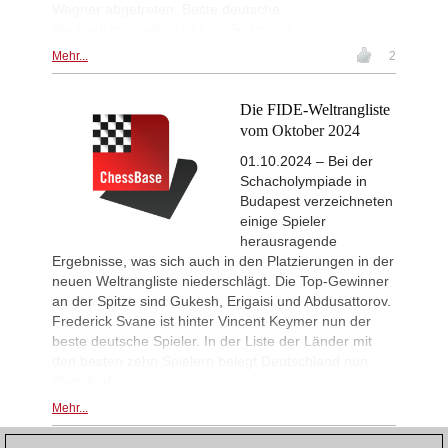
Wagner abgetreten. Beste deutsche
Nachwuchsspielerin ist Lisa Sickmann.
Mehr...
2
Die FIDE-Weltrangliste
vom Oktober 2024
01.10.2024 – Bei der
Schacholympiade in
Budapest verzeichneten
einige Spieler
herausragende
Ergebnisse, was sich auch in den Platzierungen in der
neuen Weltrangliste niederschlägt. Die Top-Gewinner
an der Spitze sind Gukesh, Erigaisi und Abdusattorov.
Frederick Svane ist hinter Vincent Keymer nun der
beste deutsche Spieler. In der Liste der Länder mit
den besten zehn Spielern belegt Deutschland nun
Platz fünf.
Mehr...