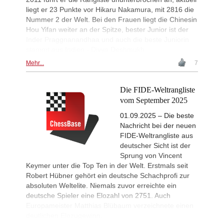
liegt er 23 Punkte vor Hikaru Nakamura, mit 2816 die
New Opening Trend
1d
Nummer 2 der Welt. Bei den Frauen liegt die Chinesin
Svane - Hess (D35)
Hou Yifan weiter an der Spitze, bester Junior ist der
New Opening Trend
1d
Inder Praggnanandhaa und auch die beste Juniorin
Mendonca - Karthikeyan (C55)
stammt aus Indien - Divya Deshmukh.
Interesting Novelty
1d
Mehr...
7
Giri - Praggnanandhaa R (B06)
Interesting Novelty
1d
Tabatabaei - Deac (E20)
Die FIDE-Weltrangliste
New Opening Trend
1d
vom September 2025
Keymer - Praggnanandhaa R (D31)
01.09.2025 – Die beste
New Opening Trend
1d
Nachricht bei der neuen
Sindarov - Van Foreest (C50)
FIDE-Weltrangliste aus
New Opening Trend
1d
deutscher Sicht ist der
Caruana - So (D12)
Sprung von Vincent
Interesting Novelty
1d
Keymer unter die Top Ten in der Welt. Erstmals seit
Tabatabaei - Deac (E20)
Robert Hübner gehört ein deutsche Schachprofi zur
absoluten Weltelite. Niemals zuvor erreichte ein
New Opening Trend
1d
Samant Aditya S - Makkar (C43)
deutsche Spieler eine Elozahl von 2751. Auch
Europameister Matthias Blübaum verzeichnete einen
New Opening Trend
1d
Kuzubov - Rustamov (B92)
deutlichen Elozugewinn.