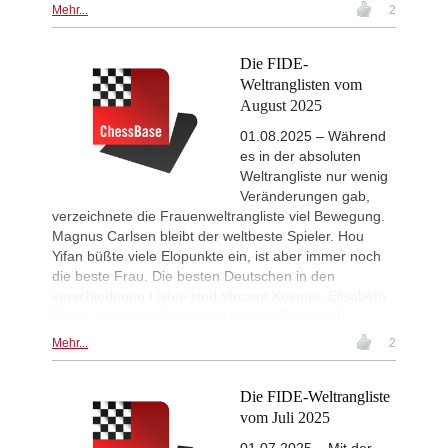
New Opening Trend
1d
Mehr...
2
Blackburn - Jackson (E90)
New Opening Trend
1d
Die FIDE-
Yilmaz - Ozenir (E11)
Weltranglisten vom
New Opening Trend
2d
August 2025
Firat - Tabatabaei (A07)
01.08.2025 – Während
New Opening Trend
2d
Yavuz - Ozkan (C17)
es in der absoluten
Weltrangliste nur wenig
New Opening Trend
2d
Veränderungen gab,
Samant Aditya S - Makkar (C43)
verzeichnete die Frauenweltrangliste viel Bewegung.
New Opening Trend
2d
Magnus Carlsen bleibt der weltbeste Spieler. Hou
Vyval - Gavrilescu (B32)
Yifan büßte viele Elopunkte ein, ist aber immer noch
GCT Saint Louis Rapid 2026
2d
die beste Frau. Die besten Deutschen in den
Round 9 now live
verschiedenen Listen sind Vincent Keymer, Elisabeth
New Opening Trend
2d
Pähtz, Leonardo Costa und Antonia Ziegenfuß.
Kuzubov - Rustamov (B92)
Mehr...
2
New Opening Trend
2d
Mendonca - Schitco (C55)
Die FIDE-Weltrangliste
New Opening Trend
2d
Keymer - Van Foreest (A30)
vom Juli 2025
New Opening Trend
2d