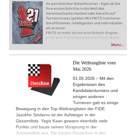
Round 18 now live
Ihr persönlicher Schachtrainer - Egal, ob Sie
Ihre ersten Schritte in die Welt des
8h
Tactics in a live game
Vereinsschachs machen oder bereits auf
Moran - Devalia
Turnierniveau spielen: Mit FRITZ trainieren
New Opening Trend
8h
Sie effizienter, intelligenter und individueller
Ivanchuk - Tutisani (A31)
als je zuvor.
FRITZ ist mehr als nur eine Schach-Engine –
New Opening Trend
9h
es ist eine Trainingsrevolution! Egal, ob Sie
Murzin - Tutisani (D02)
Ihre ersten Schritte in die Welt des
Mehr...
Vereinsschachs machen oder bereits auf
New Opening Trend
9h
Turnierniveau spielen: Mit FRITZ trainieren
Vokhidov - Inarkiev (C84)
Sie effizienter, intelligenter und individueller
New Opening Trend
9h
als je zuvor.
Die Weltrangliste vom
Atabayev - Anton Guijarro (B11)
Mai 2026
Interesting Novelty
9h
01.05.2026 – Mit den
Praggnanandhaa R - Van Foreest (A
Ergebnissen des
New Opening Trend
9h
Kandidatenturniers und
Dominguez Perez - Caruana (C41)
einigen anderen
New Opening Trend
9h
Turnieren gab es einige
Sanal - Deac (B30)
Bewegung in den Top-Weltranglisten der FIDE.
New Opening Trend
9h
Javokhir Sindarov ist der Aufsteiger in der
Mendonca - Karthikeyan (C55)
Gesamtliste. Yagiz Kaan gewann ebenfalls viele
Punkte und baute seinen Vorsprung in der
10h
Tactics in a live game
Akca - Dolek
Juniorenliste aus. Die besten Deutschen in den