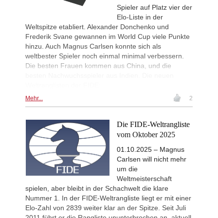
New Opening Trend
1d
Spieler auf Platz vier der
Pour Agha Bala - Olsen (D36)
Elo-Liste in der
Interesting Novelty
1d
Weltspitze etabliert. Alexander Donchenko und
Hardaway - Erten (C45)
Frederik Svane gewannen im World Cup viele Punkte
New Opening Trend
1d
hinzu. Auch Magnus Carlsen konnte sich als
Rodriguez Hernandez - Elias Reyes
weltbester Spieler noch einmal minimal verbessern.
Interesting Novelty
1d
Die besten Frauen kommen aus China, und die
Alexakis - Samant Aditya S (C65)
besten Nachwuchsspieler aus Indien. Die neuen
Weltranglisten der FIDE:
New Opening Trend
1d
Amar - Nitish Belurkar (C10)
Mehr...
2
New Opening Trend
1d
Liang - Van Foreest (C72)
Die FIDE-Weltrangliste
New Opening Trend
1d
vom Oktober 2025
Dominguez Perez - Praggnanandha
New Opening Trend
1d
01.10.2025 – Magnus
Kuzubov - Gagic (D50)
Carlsen will nicht mehr
New Opening Trend
1d
um die
Keymer - So (C84)
Weltmeisterschaft
spielen, aber bleibt in der Schachwelt die klare
Interesting Novelty
1d
Sindarov - Dominguez Perez (C54)
Nummer 1. In der FIDE-Weltrangliste liegt er mit einer
Elo-Zahl von 2839 weiter klar an der Spitze. Seit Juli
New Opening Trend
1d
2011 führt er die Rangliste ununterbrochen an, aktuell
Liang - Giri (B92)