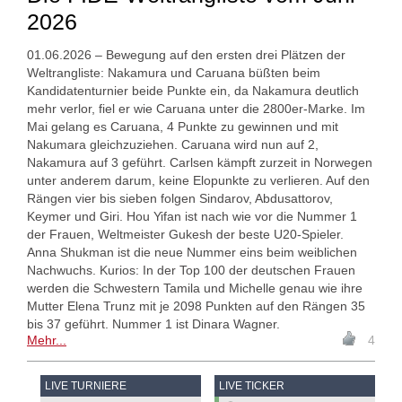
2026
01.06.2026 – Bewegung auf den ersten drei Plätzen der
Weltrangliste: Nakamura und Caruana büßten beim
Kandidatenturnier beide Punkte ein, da Nakamura deutlich
mehr verlor, fiel er wie Caruana unter die 2800er-Marke. Im
Mai gelang es Caruana, 4 Punkte zu gewinnen und mit
Nakumara gleichzuziehen. Caruana wird nun auf 2,
Nakamura auf 3 geführt. Carlsen kämpft zurzeit in Norwegen
unter anderem darum, keine Elopunkte zu verlieren. Auf den
Rängen vier bis sieben folgen Sindarov, Abdusattorov,
Keymer und Giri. Hou Yifan ist nach wie vor die Nummer 1
der Frauen, Weltmeister Gukesh der beste U20-Spieler.
Anna Shukman ist die neue Nummer eins beim weiblichen
Nachwuchs. Kurios: In der Top 100 der deutschen Frauen
werden die Schwestern Tamila und Michelle genau wie ihre
Mutter Elena Trunz mit je 2098 Punkten auf den Rängen 35
bis 37 geführt. Nummer 1 ist Dinara Wagner.
Mehr...
4
LIVE TURNIERE
LIVE TICKER