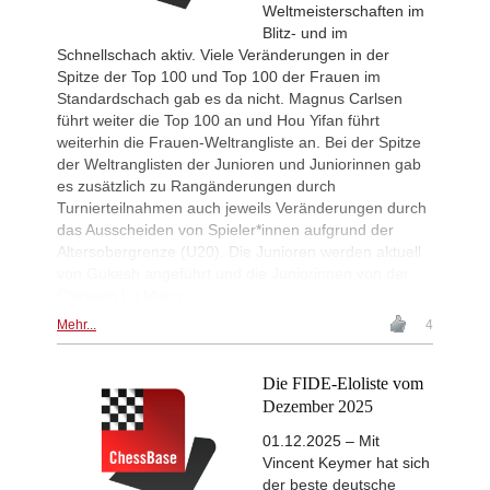
Weltmeisterschaften im
Interesting Novelty
19h
Blitz- und im
Sindarov - Dominguez Perez (C54)
Schnellschach aktiv. Viele Veränderungen in der
New Opening Trend
19h
Spitze der Top 100 und Top 100 der Frauen im
Sindarov - Van Foreest (C50)
Standardschach gab es da nicht. Magnus Carlsen
New Opening Trend
19h
führt weiter die Top 100 an und Hou Yifan führt
Caruana - So (D12)
weiterhin die Frauen-Weltrangliste an. Bei der Spitze
Leca Chess Open 2026
20h
der Weltranglisten der Junioren und Juniorinnen gab
Round 9 now live
es zusätzlich zu Rangänderungen durch
Turnierteilnahmen auch jeweils Veränderungen durch
FIDE WUTCC Finals-Pool-A 20
20h
Round 3 now live
das Ausscheiden von Spieler*innen aufgrund der
Altersobergrenze (U20). Die Junioren werden aktuell
New Opening Trend
1d
von Gukesh angeführt und die Juniorinnen von der
Crawford - Friar (B92)
Chinesin Lu Miaoyi.
New Opening Trend
1d
Ipek - Ceylan (A35)
Mehr...
4
New Opening Trend
1d
Singgih - Lesbekova (B28)
Die FIDE-Eloliste vom
New Opening Trend
1d
Dezember 2025
Fava - Sooraj M R (B04)
01.12.2025 – Mit
New Opening Trend
1d
Vincent Keymer hat sich
Tanriverdi - Sirin (B72)
der beste deutsche