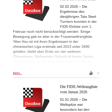
Round 6 now live
02.02.2026 – Die
53rd Sparkassen Open-A Trop
16h
Ergebnisse des
Round 6 now live
diesjährigen Tata Steel
53rd Sparkassen Women Mast
16h
Turniers konnten in der
Round 4 now live
FIDE-Eloliste vom 1.
Interesting Novelty
16h
Februar noch nicht berücksichtigt werden. Einige
Tabatabaei - Deac (E20)
Bewegung gab es aber in der Frauenweltrangliste.
Yifan Hou ist mit ihren Ergebnissen in der
Interesting Novelty
16h
Kuru - Rapport (C56)
chinesischen Liga erstmals seit 2013 unter 2600
gefallen, bleibt aber Erste vor vier weiteren
Interesting Novelty
16h
Giri - Praggnanandhaa R (B06)
Chinesinnen. Weltmeister Gukesh ist bester Junior,
vor Erdogmus. In der Juniorinnenliste führt die 15-
New Opening Trend
17h
jährige Lu Miaoyi.
Dominguez Perez - Praggnanandha
Mehr...
6
Turkish First League 2026
17h
Round 5 now live
New Opening Trend
17h
Die FIDE-Weltrangliste
Liang - Giri (B92)
vom Januar 2026
New Opening Trend
17h
Keymer - Praggnanandhaa R (D31)
01.01.2026 – Die
Weltspitze war
New Opening Trend
17h
besonders bei den
Keymer - So (C84)