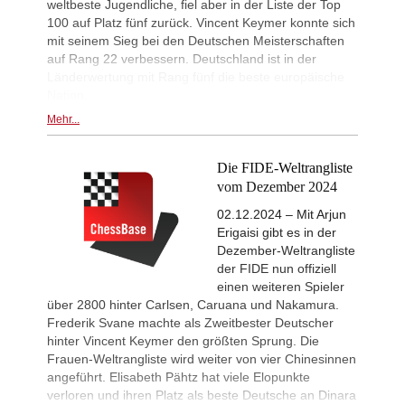
weltbeste Jugendliche, fiel aber in der Liste der Top
100 auf Platz fünf zurück. Vincent Keymer konnte sich
mit seinem Sieg bei den Deutschen Meisterschaften
auf Rang 22 verbessern. Deutschland ist in der
Länderwertung mit Rang fünf die beste europäische
Nation.
Mehr...
Die FIDE-Weltrangliste
vom Dezember 2024
02.12.2024 – Mit Arjun
Erigaisi gibt es in der
Dezember-Weltrangliste
der FIDE nun offiziell
einen weiteren Spieler
über 2800 hinter Carlsen, Caruana und Nakamura.
Frederik Svane machte als Zweitbester Deutscher
hinter Vincent Keymer den größten Sprung. Die
Frauen-Weltrangliste wird weiter von vier Chinesinnen
angeführt. Elisabeth Pähtz hat viele Elopunkte
verloren und ihren Platz als beste Deutsche an Dinara