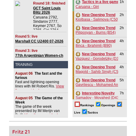
1h
Tactics in a live game
Round 18: finished
Caruana - Giri
GCT Saint Louis
Blitz 2026
New Opening Trend
2h
Caruana 2792,
Kiolbasa - Salimova (C50)
Sindarov 2777,
Keymer 2767, So
New Opening Trend
2h
2765, Giri 2764,
Piliposyan - Burns (B54)
Praggnanandhaa R
Round 5: live
2750, Dominguez
New Opening Trend
4h
Marshall CC U2400 07-2026
Perez 2732, Van
Ilinca - Ibrahimli (B90)
Foreest 2728,
Round 3: live
Aronian 2721
New Opening Trend
4h
77th Argentinian Women-ch
Vazquez - Gorodetzky (D35)
2026
TRAINING
New Opening Trend
4h
Magold - Sahib Singh (C55)
August 06
The fast and the
furious
New Opening Trend
5h
Fast and lightning opening
Gavrilescu - Mohamed Anees M (C1
lines with IM Robert Ris.
View
the new video!
Interesting Novelty
7h
Samadov - Movahed (D43)
August 05
The Game of the
Week
Rankings
Openings
New Opening Trend
7h
The game of the week
presented by IM Merijn van
Kuzubov - Gagic (D50)
Live
Tactics
Delft.
View the new video!
New Opening Trend
8h
Svane - Hess (D35)
Fritz 21
GCT Saint Louis Blitz 2026
8h