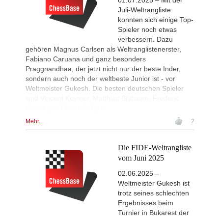
01.07.2025 – Mit der
Firat - Tabatabaei (A07)
Juli-Weltrangliste
FIDE WUTCC Finals-Pool-C 20
2d
konnten sich einige Top-
Round 2 now live
Spieler noch etwas
FIDE WUTCC Finals-Pool-B 20
2d
verbessern. Dazu
Round 2 now live
gehören Magnus Carlsen als Weltranglistenerster,
Fabiano Caruana und ganz besonders
FIDE WUTCC Finals-Pool-D 20
2d
Round 2 now live
Praggnandhaa, der jetzt nicht nur der beste Inder,
sondern auch noch der weltbeste Junior ist - vor
New Opening Trend
2d
Vokhidov - Hardaway (C73)
Weltmeister Gukesh. Die besten deutschen Spieler
sind Vincent Keymer, Matthias Blübaum, Frederic
Interesting Novelty
2d
Svane und Dmitrij Kollars.
Erdogmus - Andreikin (C84)
Mehr...
2
New Opening Trend
2d
Ozenir - Iskandarov (A38)
Interesting Novelty
2d
Die FIDE-Weltrangliste
Mamedov - Mamedyarov (C45)
vom Juni 2025
New Opening Trend
2d
Begmuratov - Aditya Mittal (B11)
02.06.2025 –
Weltmeister Gukesh ist
trotz seines schlechten
Ergebnisses beim
Turnier in Bukarest der