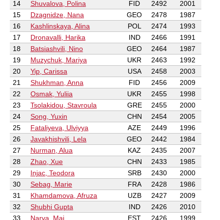
14
Shuvalova, Polina
FID
2492
2001
15
Dzagnidze, Nana
GEO
2478
1987
16
Kashlinskaya, Alina
POL
2474
1993
17
Dronavalli, Harika
IND
2466
1991
18
Batsiashvili, Nino
GEO
2464
1987
19
Muzychuk, Mariya
UKR
2463
1992
20
Yip, Carissa
USA
2458
2003
21
Shukhman, Anna
FID
2456
2009
22
Osmak, Yuliia
UKR
2455
1998
23
Tsolakidou, Stavroula
GRE
2455
2000
24
Song, Yuxin
CHN
2454
2005
25
Fataliyeva, Ulviyya
AZE
2449
1996
26
Javakhishvili, Lela
GEO
2442
1984
27
Nurman, Alua
KAZ
2435
2007
28
Zhao, Xue
CHN
2433
1985
29
Injac, Teodora
SRB
2430
2000
30
Sebag, Marie
FRA
2428
1986
31
Khamdamova, Afruza
UZB
2427
2009
32
Shubhi Gupta
IND
2426
2010
33
Narva, Mai
EST
2426
1999