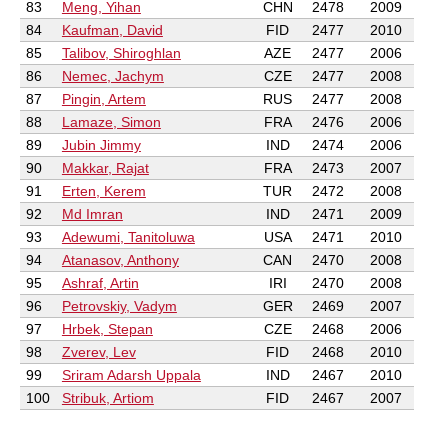
83
Meng, Yihan
CHN
2478
2009
84
Kaufman, David
FID
2477
2010
85
Talibov, Shiroghlan
AZE
2477
2006
86
Nemec, Jachym
CZE
2477
2008
87
Pingin, Artem
RUS
2477
2008
88
Lamaze, Simon
FRA
2476
2006
89
Jubin Jimmy
IND
2474
2006
90
Makkar, Rajat
FRA
2473
2007
91
Erten, Kerem
TUR
2472
2008
92
Md Imran
IND
2471
2009
93
Adewumi, Tanitoluwa
USA
2471
2010
94
Atanasov, Anthony
CAN
2470
2008
95
Ashraf, Artin
IRI
2470
2008
96
Petrovskiy, Vadym
GER
2469
2007
97
Hrbek, Stepan
CZE
2468
2006
98
Zverev, Lev
FID
2468
2010
99
Sriram Adarsh Uppala
IND
2467
2010
100
Stribuk, Artiom
FID
2467
2007