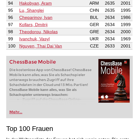
94
Hakobyan, Aram
ARM
2635
2001
95
Lu, Shanglei
CHN
2635
1995
96
Cheparinov, Ivan
BUL
2634
1986
97
Kollars, Dmitrij
GER
2634
1999
98
Theodorou, Nikolas
GRE
2634
2000
99
Ivanchuk, Vasyl
UKR
2634
1969
100
Nguyen, Thai Dai Van
CZE
2633
2001
ChessBase Mobile
Die kostenlose App von ChessBase! ChessBase
Mobile kann alles, was Sie als Schachspieler
unterwegs brauchen: Zugriff auf Ihre
Schachdaten in der Cloud und 13 Mio. Partien!
ChessBase Mobile kann alles, was Sie als
Schachspieler unterwegs brauchen:
Zugriff auf die ChessBase Online-
Datenbank mit mehr als 13 Millionen
Partien: Suchen Sie nach Spielern,
Mehr...
Stellungen, Eröffnungen etc.
Speichern Sie eigene Partien und
Analysen in Cloud-Datenbanken -
Synchronisieren Sie Ihre persönlichen
Top 100 Frauen
Datenbanken über alle Geräte
Analysieren Sie Ihre Partien mit der
eingebauten Engine