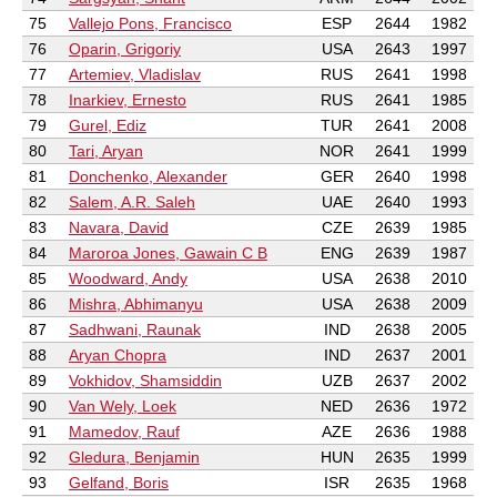
75
Vallejo Pons, Francisco
ESP
2644
1982
76
Oparin, Grigoriy
USA
2643
1997
77
Artemiev, Vladislav
RUS
2641
1998
78
Inarkiev, Ernesto
RUS
2641
1985
79
Gurel, Ediz
TUR
2641
2008
80
Tari, Aryan
NOR
2641
1999
81
Donchenko, Alexander
GER
2640
1998
82
Salem, A.R. Saleh
UAE
2640
1993
83
Navara, David
CZE
2639
1985
84
Maroroa Jones, Gawain C B
ENG
2639
1987
85
Woodward, Andy
USA
2638
2010
86
Mishra, Abhimanyu
USA
2638
2009
87
Sadhwani, Raunak
IND
2638
2005
88
Aryan Chopra
IND
2637
2001
89
Vokhidov, Shamsiddin
UZB
2637
2002
90
Van Wely, Loek
NED
2636
1972
91
Mamedov, Rauf
AZE
2636
1988
92
Gledura, Benjamin
HUN
2635
1999
93
Gelfand, Boris
ISR
2635
1968