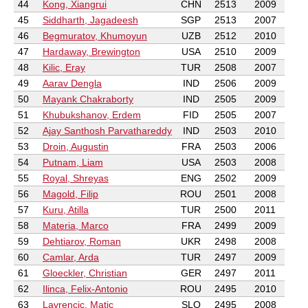
44
Kong, Xiangrui
CHN
2513
2009
45
Siddharth, Jagadeesh
SGP
2513
2007
46
Begmuratov, Khumoyun
UZB
2512
2010
47
Hardaway, Brewington
USA
2510
2009
48
Kilic, Eray
TUR
2508
2007
49
Aarav Dengla
IND
2506
2009
50
Mayank Chakraborty
IND
2505
2009
51
Khubukshanov, Erdem
FID
2505
2007
52
Ajay Santhosh Parvathareddy
IND
2503
2010
53
Droin, Augustin
FRA
2503
2006
54
Putnam, Liam
USA
2503
2008
55
Royal, Shreyas
ENG
2502
2009
56
Magold, Filip
ROU
2501
2008
57
Kuru, Atilla
TUR
2500
2011
58
Materia, Marco
FRA
2499
2009
59
Dehtiarov, Roman
UKR
2498
2008
60
Camlar, Arda
TUR
2497
2009
61
Gloeckler, Christian
GER
2497
2011
62
Ilinca, Felix-Antonio
ROU
2495
2010
63
Lavrencic, Matic
SLO
2495
2008