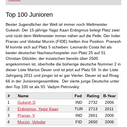
Ausgaben pro Jahr). Erhältlich als direkter
Download.
Inklusive „ChessBase Book“ für iPad, Tablet, Mac
Top 100 Junioren
etc.!
Bester Jugendlicher der Welt ist immer noch Weltmeister
Gukesh. Der 15-jährige Yagiz Kaan Erdogmus belegt Platz zwei
und rückt dem Weltmeister immer näher auf die Pelle. Der Inder
Pranav und Volodar Murzin (FIDE) hielten ihre Position. Pranesh
M konnte sich auf Platz 5 schieben. Leonardo Costa fiel als
bester deutscher Nachwuchsspieler von Platz 25 auf 31.
Christan Glöckler, der inzwischen bereits über 2500
angekommen ist, überholte die bisherige deutsche Nummer 2 in
dieser Liste Marius Deuer und ist jetzt auf Platz 59. In der Liste
Jahrgang 2011 und jünger ist er gar Vierter. Deuer ist auf Rnag
66 in der Juniorengesamtliste. Der vierte junge Deutsche unter
den Top 100 ist als 93. Vadym Petrovskiy.
#
Name
Fed
Rating
B-Year
1
Gukesh D
IND
2732
2006
2
Erdogmus, Yagiz Kaan
TUR
2713
2011
3
Pranav, V
IND
2661
2006
4
Murzin, Volodar
FID
2650
2006