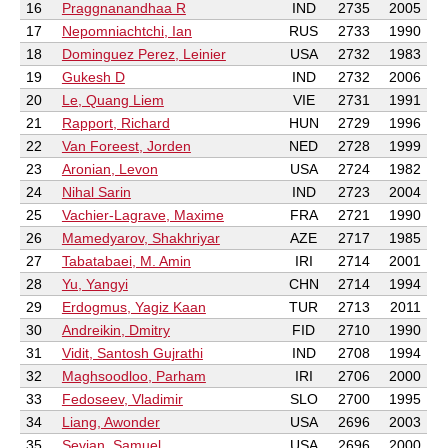
16
Praggnanandhaa R
IND
2735
2005
17
Nepomniachtchi, Ian
RUS
2733
1990
18
Dominguez Perez, Leinier
USA
2732
1983
19
Gukesh D
IND
2732
2006
20
Le, Quang Liem
VIE
2731
1991
21
Rapport, Richard
HUN
2729
1996
22
Van Foreest, Jorden
NED
2728
1999
23
Aronian, Levon
USA
2724
1982
24
Nihal Sarin
IND
2723
2004
25
Vachier-Lagrave, Maxime
FRA
2721
1990
26
Mamedyarov, Shakhriyar
AZE
2717
1985
27
Tabatabaei, M. Amin
IRI
2714
2001
28
Yu, Yangyi
CHN
2714
1994
29
Erdogmus, Yagiz Kaan
TUR
2713
2011
30
Andreikin, Dmitry
FID
2710
1990
31
Vidit, Santosh Gujrathi
IND
2708
1994
32
Maghsoodloo, Parham
IRI
2706
2000
33
Fedoseev, Vladimir
SLO
2700
1995
34
Liang, Awonder
USA
2696
2003
35
Sevian, Samuel
USA
2696
2000