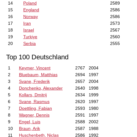
14
Poland
2589
15
England
2586
16
Norway
2586
17
Iran
2573
18
Israel
2567
19
Turkiye
2560
20
Serbia
2555
Top 100 Deutschland
1
Keymer, Vincent
2767
2004
2
Bluebaum, Matthias
2694
1997
3
Svane, Frederik
2657
2004
4
Donchenko, Alexander
2640
1998
5
Kollars, Dmitrij
2634
1999
6
Svane, Rasmus
2620
1997
7
Doettling, Fabian
2593
1980
8
Wagner, Dennis
2591
1997
9
Engel, Luis
2588
2002
10
Braun, Arik
2587
1988
11
Huschenbeth, Niclas
2586
1992