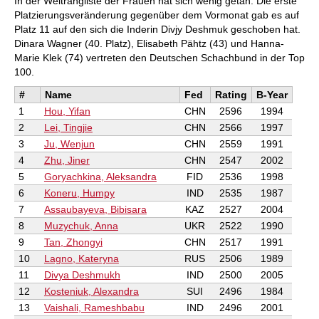
In der Weltrangliste der Frauen hat sich wenig getan: Die erste
Live-Eröffnungsbuch: Nutzen Sie die
Platzierungsveränderung gegenüber dem Vormonat gab es auf
umfassendste und aktuellste Statistik für
Platz 11 auf den sich die Inderin Divjy Deshmuk geschoben hat.
jede Eröffnungsstellung
Zugriff auf Ihr Eröffnungsrepertoire in
Dinara Wagner (40. Platz), Elisabeth Pähtz (43) und Hanna-
der Cloud: Erstellen und bearbeiten Sie Ihr
Marie Klek (74) vertreten den Deutschen Schachbund in der Top
persönliches Eröffnungsrepertoire
300 Eröffnungsübersichten mit
100.
Repertoirevorschlägen: Einsteigen in
neue Systeme!
#
Name
Fed
Rating
B-Year
Eröffnungsvarianten trainieren mit drei
Modi.
1
Hou, Yifan
CHN
2596
1994
Erweiterte Notation: Fügen Sie
2
Lei, Tingjie
CHN
2566
1997
Kommentare, Symbole, Varianten, Pfeile
und Markierungen zu Ihren Partien hinzu
3
Ju, Wenjun
CHN
2559
1991
Erweiterte Freigabeoptionen: Teilen Sie
Partien und Stellungen per Link, Bild, GIF,
4
Zhu, Jiner
CHN
2547
2002
FEN oder QR-Code
5
Goryachkina, Aleksandra
FID
2536
1998
PGN-Kompatibilität: Hoch- und
Herunterladen von Spielen oder
6
Koneru, Humpy
IND
2535
1987
Datenbanken als PGN-Dateien
7
Assaubayeva, Bibisara
KAZ
2527
2004
8
Muzychuk, Anna
UKR
2522
1990
9
Tan, Zhongyi
CHN
2517
1991
10
Lagno, Kateryna
RUS
2506
1989
11
Divya Deshmukh
IND
2500
2005
12
Kosteniuk, Alexandra
SUI
2496
1984
13
Vaishali, Rameshbabu
IND
2496
2001