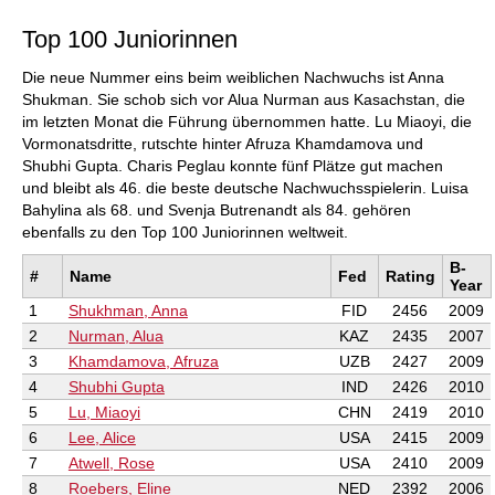
Top 100 Juniorinnen
Die neue Nummer eins beim weiblichen Nachwuchs ist Anna
Shukman. Sie schob sich vor Alua Nurman aus Kasachstan, die
im letzten Monat die Führung übernommen hatte. Lu Miaoyi, die
Vormonatsdritte, rutschte hinter Afruza Khamdamova und
Shubhi Gupta. Charis Peglau konnte fünf Plätze gut machen
und bleibt als 46. die beste deutsche Nachwuchsspielerin. Luisa
Bahylina als 68. und Svenja Butrenandt als 84. gehören
ebenfalls zu den Top 100 Juniorinnen weltweit.
B-
#
Name
Fed
Rating
Year
1
Shukhman, Anna
FID
2456
2009
2
Nurman, Alua
KAZ
2435
2007
3
Khamdamova, Afruza
UZB
2427
2009
4
Shubhi Gupta
IND
2426
2010
5
Lu, Miaoyi
CHN
2419
2010
6
Lee, Alice
USA
2415
2009
7
Atwell, Rose
USA
2410
2009
8
Roebers, Eline
NED
2392
2006