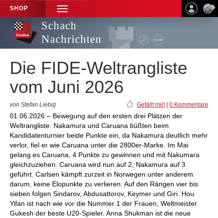
SHOP
TOGGLE
NAVIGATION
Schach
Nachrichten
Die FIDE-Weltrangliste
vom Juni 2026
von Stefan Liebig
Gefällt mir!
|
0 Kommentare
01.06.2026 – Bewegung auf den ersten drei Plätzen der
Weltrangliste: Nakamura und Caruana büßten beim
Kandidatenturnier beide Punkte ein, da Nakamura deutlich mehr
verlor, fiel er wie Caruana unter die 2800er-Marke. Im Mai
gelang es Caruana, 4 Punkte zu gewinnen und mit Nakumara
gleichzuziehen. Caruana wird nun auf 2, Nakamura auf 3
geführt. Carlsen kämpft zurzeit in Norwegen unter anderem
darum, keine Elopunkte zu verlieren. Auf den Rängen vier bis
sieben folgen Sindarov, Abdusattorov, Keymer und Giri. Hou
Yifan ist nach wie vor die Nummer 1 der Frauen, Weltmeister
Gukesh der beste U20-Spieler. Anna Shukman ist die neue