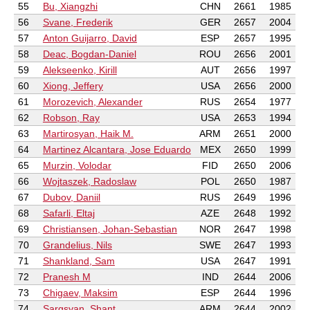
55
Bu, Xiangzhi
CHN
2661
1985
56
Svane, Frederik
GER
2657
2004
57
Anton Guijarro, David
ESP
2657
1995
58
Deac, Bogdan-Daniel
ROU
2656
2001
59
Alekseenko, Kirill
AUT
2656
1997
60
Xiong, Jeffery
USA
2656
2000
61
Morozevich, Alexander
RUS
2654
1977
62
Robson, Ray
USA
2653
1994
63
Martirosyan, Haik M.
ARM
2651
2000
64
Martinez Alcantara, Jose Eduardo
MEX
2650
1999
65
Murzin, Volodar
FID
2650
2006
66
Wojtaszek, Radoslaw
POL
2650
1987
67
Dubov, Daniil
RUS
2649
1996
68
Safarli, Eltaj
AZE
2648
1992
69
Christiansen, Johan-Sebastian
NOR
2647
1998
70
Grandelius, Nils
SWE
2647
1993
71
Shankland, Sam
USA
2647
1991
72
Pranesh M
IND
2644
2006
73
Chigaev, Maksim
ESP
2644
1996
74
Sargsyan, Shant
ARM
2644
2002