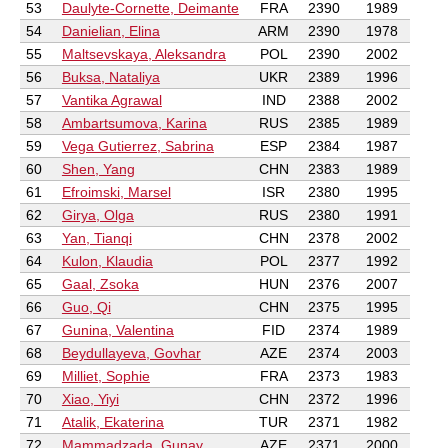
53
Daulyte-Cornette, Deimante
FRA
2390
1989
54
Danielian, Elina
ARM
2390
1978
55
Maltsevskaya, Aleksandra
POL
2390
2002
56
Buksa, Nataliya
UKR
2389
1996
57
Vantika Agrawal
IND
2388
2002
58
Ambartsumova, Karina
RUS
2385
1989
59
Vega Gutierrez, Sabrina
ESP
2384
1987
60
Shen, Yang
CHN
2383
1989
61
Efroimski, Marsel
ISR
2380
1995
62
Girya, Olga
RUS
2380
1991
63
Yan, Tianqi
CHN
2378
2002
64
Kulon, Klaudia
POL
2377
1992
65
Gaal, Zsoka
HUN
2376
2007
66
Guo, Qi
CHN
2375
1995
67
Gunina, Valentina
FID
2374
1989
68
Beydullayeva, Govhar
AZE
2374
2003
69
Milliet, Sophie
FRA
2373
1983
70
Xiao, Yiyi
CHN
2372
1996
71
Atalik, Ekaterina
TUR
2371
1982
72
Mammadzada, Gunay
AZE
2371
2000