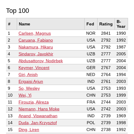
Top 100
B-
#
Name
Fed
Rating
Year
1
Carlsen, Magnus
NOR
2841
1990
2
Caruana, Fabiano
USA
2792
1992
3
Nakamura, Hikaru
USA
2792
1987
4
Sindarov, Javokhir
UZB
2777
2005
5
Abdusattorov, Nodirbek
UZB
2777
2004
6
Keymer, Vincent
GER
2767
2004
7
Giri, Anish
NED
2764
1994
8
Erigaisi Arjun
IND
2761
2003
9
So, Wesley
USA
2753
1993
10
Wei, Yi
CHN
2753
1999
11
Firouzja, Alireza
FRA
2744
2003
12
Niemann, Hans Moke
USA
2742
2003
13
Anand, Viswanathan
IND
2739
1969
14
Duda, Jan-Krzysztof
POL
2739
1998
15
Ding, Liren
CHN
2738
1992