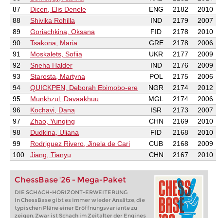
87
Dicen, Elis Denele
ENG
2182
2010
88
Shivika Rohilla
IND
2179
2007
89
Goriachkina, Oksana
FID
2178
2010
90
Tsakona, Maria
GRE
2178
2006
91
Moskalets, Sofiia
UKR
2177
2009
92
Sneha Halder
IND
2176
2009
93
Starosta, Martyna
POL
2175
2006
94
QUICKPEN, Deborah Ebimobo-ere
NGR
2174
2012
95
Munkhzul, Davaakhuu
MGL
2174
2006
96
Kochavi, Dana
ISR
2173
2007
97
Zhao, Yunqing
CHN
2169
2010
98
Dudkina, Uliana
FID
2168
2010
99
Rodriguez Rivero, Jinela de Cari
CUB
2168
2009
100
Jiang, Tianyu
CHN
2167
2010
ChessBase '26 - Mega-Paket
DIE SCHACH-HORIZONT-ERWEITERUNG
In ChessBase gibt es immer wieder Ansätze, die
typischen Pläne einer Eröffnungsvariante zu
zeigen. Zwar ist Schach im Zeitalter der Engines