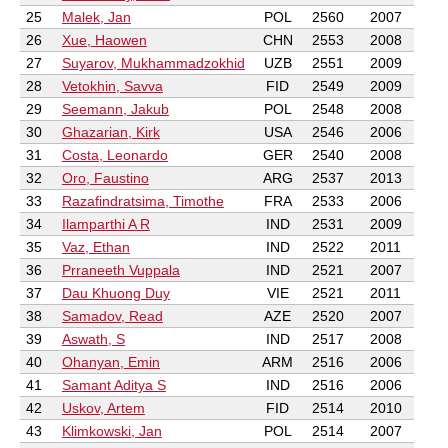
25
Malek, Jan
POL
2560
2007
26
Xue, Haowen
CHN
2553
2008
27
Suyarov, Mukhammadzokhid
UZB
2551
2009
28
Vetokhin, Savva
FID
2549
2009
29
Seemann, Jakub
POL
2548
2008
30
Ghazarian, Kirk
USA
2546
2006
31
Costa, Leonardo
GER
2540
2008
32
Oro, Faustino
ARG
2537
2013
33
Razafindratsima, Timothe
FRA
2533
2006
34
Ilamparthi A R
IND
2531
2009
35
Vaz, Ethan
IND
2522
2011
36
Prraneeth Vuppala
IND
2521
2007
37
Dau Khuong Duy
VIE
2521
2011
38
Samadov, Read
AZE
2520
2007
39
Aswath, S
IND
2517
2008
40
Ohanyan, Emin
ARM
2516
2006
41
Samant Aditya S
IND
2516
2006
42
Uskov, Artem
FID
2514
2010
43
Klimkowski, Jan
POL
2514
2007