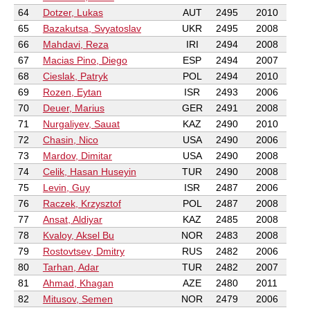
64
Dotzer, Lukas
AUT
2495
2010
65
Bazakutsa, Svyatoslav
UKR
2495
2008
66
Mahdavi, Reza
IRI
2494
2008
67
Macias Pino, Diego
ESP
2494
2007
68
Cieslak, Patryk
POL
2494
2010
69
Rozen, Eytan
ISR
2493
2006
70
Deuer, Marius
GER
2491
2008
71
Nurgaliyev, Sauat
KAZ
2490
2010
72
Chasin, Nico
USA
2490
2006
73
Mardov, Dimitar
USA
2490
2008
74
Celik, Hasan Huseyin
TUR
2490
2008
75
Levin, Guy
ISR
2487
2006
76
Raczek, Krzysztof
POL
2487
2008
77
Ansat, Aldiyar
KAZ
2485
2008
78
Kvaloy, Aksel Bu
NOR
2483
2008
79
Rostovtsev, Dmitry
RUS
2482
2006
80
Tarhan, Adar
TUR
2482
2007
81
Ahmad, Khagan
AZE
2480
2011
82
Mitusov, Semen
NOR
2479
2006