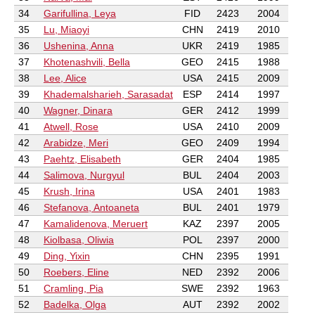
34
Garifullina, Leya
FID
2423
2004
35
Lu, Miaoyi
CHN
2419
2010
36
Ushenina, Anna
UKR
2419
1985
37
Khotenashvili, Bella
GEO
2415
1988
38
Lee, Alice
USA
2415
2009
39
Khademalsharieh, Sarasadat
ESP
2414
1997
40
Wagner, Dinara
GER
2412
1999
41
Atwell, Rose
USA
2410
2009
42
Arabidze, Meri
GEO
2409
1994
43
Paehtz, Elisabeth
GER
2404
1985
44
Salimova, Nurgyul
BUL
2404
2003
45
Krush, Irina
USA
2401
1983
46
Stefanova, Antoaneta
BUL
2401
1979
47
Kamalidenova, Meruert
KAZ
2397
2005
48
Kiolbasa, Oliwia
POL
2397
2000
49
Ding, Yixin
CHN
2395
1991
50
Roebers, Eline
NED
2392
2006
51
Cramling, Pia
SWE
2392
1963
52
Badelka, Olga
AUT
2392
2002