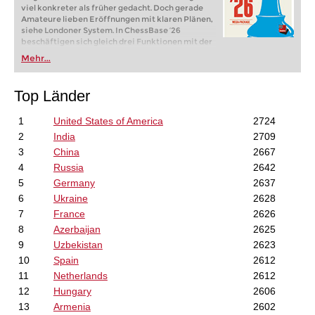
viel konkreter als früher gedacht. Doch gerade
Amateure lieben Eröffnungen mit klaren Plänen,
siehe Londoner System. In ChessBase ’26
beschäftigen sich gleich drei Funktionen mit der
Darstellung von Plänen. Im neuen
Mehr...
Eröffnungsreport wird für jede wichtige
Variante untersucht, welche Figurenzüge oder
Bauernvorstöße darin wichtig sind. In der
Top Länder
Referenzsuche sieht man jetzt auf dem Brett, wo
die Figuren üblicherweise hingehen. Und startet
1
man die neue Monte-Carlo-Analyse, zeigt auch
United States of America
2724
hier das Brett die häufigsten Figurenpfade.
2
India
2709
3
China
2667
4
Russia
2642
5
Germany
2637
6
Ukraine
2628
7
France
2626
8
Azerbaijan
2625
9
Uzbekistan
2623
10
Spain
2612
11
Netherlands
2612
12
Hungary
2606
13
Armenia
2602