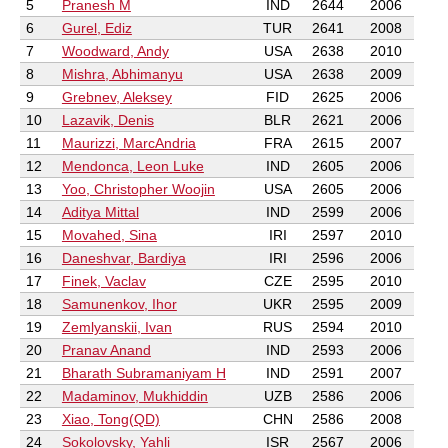
5
Pranesh M
IND
2644
2006
6
Gurel, Ediz
TUR
2641
2008
7
Woodward, Andy
USA
2638
2010
8
Mishra, Abhimanyu
USA
2638
2009
9
Grebnev, Aleksey
FID
2625
2006
10
Lazavik, Denis
BLR
2621
2006
11
Maurizzi, MarcAndria
FRA
2615
2007
12
Mendonca, Leon Luke
IND
2605
2006
13
Yoo, Christopher Woojin
USA
2605
2006
14
Aditya Mittal
IND
2599
2006
15
Movahed, Sina
IRI
2597
2010
16
Daneshvar, Bardiya
IRI
2596
2006
17
Finek, Vaclav
CZE
2595
2010
18
Samunenkov, Ihor
UKR
2595
2009
19
Zemlyanskii, Ivan
RUS
2594
2010
20
Pranav Anand
IND
2593
2006
21
Bharath Subramaniyam H
IND
2591
2007
22
Madaminov, Mukhiddin
UZB
2586
2006
23
Xiao, Tong(QD)
CHN
2586
2008
24
Sokolovsky, Yahli
ISR
2567
2006