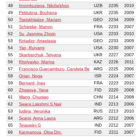
48
Imomkuzieva, Nilufarkhon
UZB
2235
2010
49
Piddubna, Bozhena
UKR
2235
2009
50
Tsetskhladze, Mariam
GEO
2234
2009
51
Schippke, Manon
FRA
2233
2007
52
Su, Jasmine Zhixin
USA
2233
2010
53
Kirtadze, Anastasia
GEO
2233
2009
54
Yan, Ruiyang
USA
2230
2007
55
Skarbarchuk, Tetyana
UKR
2227
2007
56
Kholyavko, Mariya
KAZ
2226
2011
57
Francisco Guecamburu, Candela Be
ARG
2225
2006
58
Orian, Noga
ISR
2224
2007
59
Bernard, Ines
FRA
2223
2010
60
Zhapova, Yana
FID
2220
2008
61
Wang, Chuqiao
CHN
2214
2008
62
Swara Lakshmi S Nair
IND
2213
2006
63
Iudina, Veronika
RUS
2213
2010
64
Scarsi, Anna Laura
ARG
2212
2006
65
Tejaswini G
IND
2212
2007
66
Karmanova, Olga Dm.
FID
2211
2007