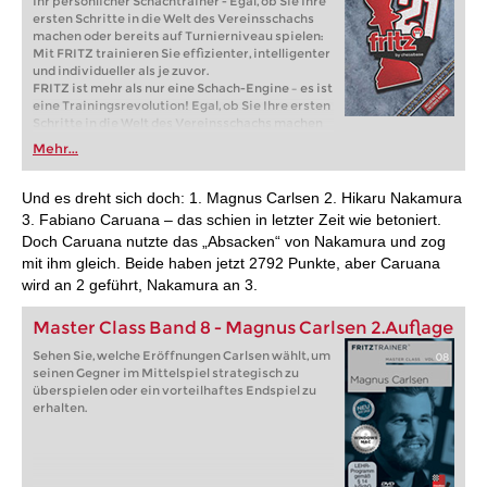
Ihr persönlicher Schachtrainer - Egal, ob Sie Ihre
ersten Schritte in die Welt des Vereinsschachs
machen oder bereits auf Turnierniveau spielen:
Mit FRITZ trainieren Sie effizienter, intelligenter
und individueller als je zuvor.
FRITZ ist mehr als nur eine Schach-Engine – es ist
eine Trainingsrevolution! Egal, ob Sie Ihre ersten
Schritte in die Welt des Vereinsschachs machen
oder bereits auf Turnierniveau spielen: Mit
Mehr...
FRITZ trainieren Sie effizienter, intelligenter und
individueller als je zuvor.
Und es dreht sich doch: 1. Magnus Carlsen 2. Hikaru Nakamura
3. Fabiano Caruana – das schien in letzter Zeit wie betoniert.
Doch Caruana nutzte das „Absacken“ von Nakamura und zog
mit ihm gleich. Beide haben jetzt 2792 Punkte, aber Caruana
wird an 2 geführt, Nakamura an 3.
Master Class Band 8 - Magnus Carlsen 2.Auflage
Sehen Sie, welche Eröffnungen Carlsen wählt, um
seinen Gegner im Mittelspiel strategisch zu
überspielen oder ein vorteilhaftes Endspiel zu
erhalten.