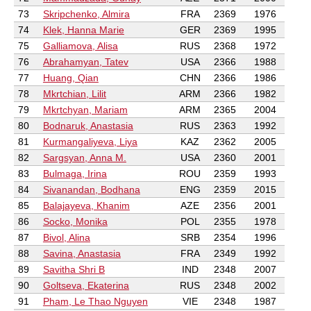
73
Skripchenko, Almira
FRA
2369
1976
74
Klek, Hanna Marie
GER
2369
1995
75
Galliamova, Alisa
RUS
2368
1972
76
Abrahamyan, Tatev
USA
2366
1988
77
Huang, Qian
CHN
2366
1986
78
Mkrtchian, Lilit
ARM
2366
1982
79
Mkrtchyan, Mariam
ARM
2365
2004
80
Bodnaruk, Anastasia
RUS
2363
1992
81
Kurmangaliyeva, Liya
KAZ
2362
2005
82
Sargsyan, Anna M.
USA
2360
2001
83
Bulmaga, Irina
ROU
2359
1993
84
Sivanandan, Bodhana
ENG
2359
2015
85
Balajayeva, Khanim
AZE
2356
2001
86
Socko, Monika
POL
2355
1978
87
Bivol, Alina
SRB
2354
1996
88
Savina, Anastasia
FRA
2349
1992
89
Savitha Shri B
IND
2348
2007
90
Goltseva, Ekaterina
RUS
2348
2002
91
Pham, Le Thao Nguyen
VIE
2348
1987