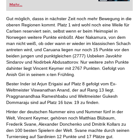
Mehr...
Gut möglich, dasss in nächster Zeit noch mehr Bewegung in die
oberen Regionen kommt. Platz 1 wird wohl noch eine Weile für
Carlsen reserviert sein, selbst wenn er beim Heimspiel in
Norwegen weitere Punkte einbüßt. Aber Nakamura, von dem
man nicht weiß, ob oder wann er wieder im klassischen Schach
antreten wird, und Caruana liegen nur noch 15 Punkte vor den
beiden jungen und punktgleichen (2777) Usbeken Javokhir
Sindarov und Nodirbek Abdusattorov. Nur weitere zehn Punkte
dahinter liegt Vincent Keymer mit 2767 Punkten. Gefolgt von
Anish Giri in seinem x-ten Frühling.
Bester Inder ist Arjun Erigaisi auf Platz 8 gefolgt vom Ex-
Weltmeister Viswanathan Anand, der auf Rang 13 liegt.
Praggnanandhaa Rameshbabu und Weltmeister Gukesh
Dommaraju sind auf Platz 16 bzw. 19 zu finden.
Hinter der deutschen Nummer eins und Nummer fünf in der
Welt, Vincent Keymer, gehören noch Matthias Blübaum,
Frederik Svane, Alexander Donchenko und Dmitrik Kollars zu
den 100 besten Spielern der Welt. Svane machte durch seinen
Turniersieg auf Sardinien 12 Punkte und 17 Plätze gut.