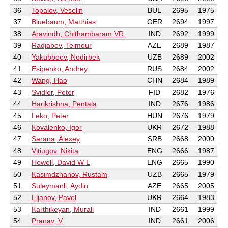
36
Topalov, Veselin
BUL
2695
1975
37
Bluebaum, Matthias
GER
2694
1997
38
Aravindh, Chithambaram VR.
IND
2692
1999
39
Radjabov, Teimour
AZE
2689
1987
40
Yakubboev, Nodirbek
UZB
2689
2002
41
Esipenko, Andrey
RUS
2684
2002
42
Wang, Hao
CHN
2684
1989
43
Svidler, Peter
FID
2682
1976
44
Harikrishna, Pentala
IND
2676
1986
45
Leko, Peter
HUN
2676
1979
46
Kovalenko, Igor
UKR
2672
1988
47
Sarana, Alexey
SRB
2668
2000
48
Vitiugov, Nikita
ENG
2666
1987
49
Howell, David W L
ENG
2665
1990
50
Kasimdzhanov, Rustam
UZB
2665
1979
51
Suleymanli, Aydin
AZE
2665
2005
52
Eljanov, Pavel
UKR
2664
1983
53
Karthikeyan, Murali
IND
2661
1999
54
Pranav, V
IND
2661
2006