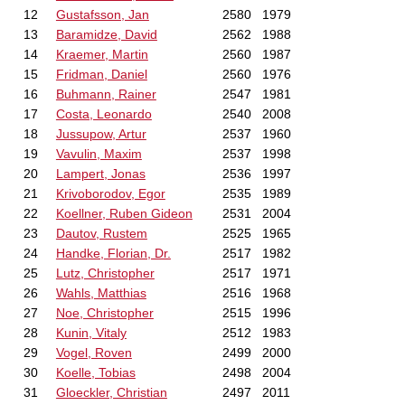
12
Gustafsson, Jan
2580
1979
13
Baramidze, David
2562
1988
14
Kraemer, Martin
2560
1987
15
Fridman, Daniel
2560
1976
16
Buhmann, Rainer
2547
1981
17
Costa, Leonardo
2540
2008
18
Jussupow, Artur
2537
1960
19
Vavulin, Maxim
2537
1998
20
Lampert, Jonas
2536
1997
21
Krivoborodov, Egor
2535
1989
22
Koellner, Ruben Gideon
2531
2004
23
Dautov, Rustem
2525
1965
24
Handke, Florian, Dr.
2517
1982
25
Lutz, Christopher
2517
1971
26
Wahls, Matthias
2516
1968
27
Noe, Christopher
2515
1996
28
Kunin, Vitaly
2512
1983
29
Vogel, Roven
2499
2000
30
Koelle, Tobias
2498
2004
31
Gloeckler, Christian
2497
2011