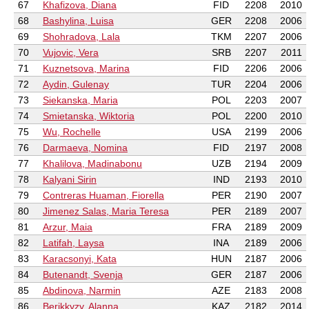
67
Khafizova, Diana
FID
2208
2010
68
Bashylina, Luisa
GER
2208
2006
69
Shohradova, Lala
TKM
2207
2006
70
Vujovic, Vera
SRB
2207
2011
71
Kuznetsova, Marina
FID
2206
2006
72
Aydin, Gulenay
TUR
2204
2006
73
Siekanska, Maria
POL
2203
2007
74
Smietanska, Wiktoria
POL
2200
2010
75
Wu, Rochelle
USA
2199
2006
76
Darmaeva, Nomina
FID
2197
2008
77
Khalilova, Madinabonu
UZB
2194
2009
78
Kalyani Sirin
IND
2193
2010
79
Contreras Huaman, Fiorella
PER
2190
2007
80
Jimenez Salas, Maria Teresa
PER
2189
2007
81
Arzur, Maia
FRA
2189
2009
82
Latifah, Laysa
INA
2189
2006
83
Karacsonyi, Kata
HUN
2187
2006
84
Butenandt, Svenja
GER
2187
2006
85
Abdinova, Narmin
AZE
2183
2008
86
Berikkyzy, Alanna
KAZ
2182
2014