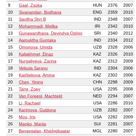
9
Gaal, Zsoka
HUN
2376
2007
10
Sivanandan, Bodhana
ENG
2359
2015
11
Savitha Shri B
IND
2348
2007
12
Mohammadi, Melika
IRI
2342
2010
13
Gunawardhana, Devindya Oshini
SRI
2340
2012
14
Aamuktha Guntaka
IND
2334
2012
15
Omonova, Umida
UZB
2328
2006
16
Kaliakhmet, Elnaz
KAZ
2326
2010
17
Nurgaliyeva, Zarina
KAZ
2312
2009
18
Velpula Sarayu
IND
2304
2006
19
Kairbekova, Amina
KAZ
2302
2006
20
Chen, Yining
CHN
2298
2009
21
Tang, Zoey
USA
2295
2008
22
Van Foreest, Machteld
NED
2294
2007
23
Li, Rachael
USA
2286
2010
24
Karimova, Guldona
UZB
2282
2007
25
Mou, Iris
USA
2282
2009
26
Manko, Mariia
SUI
2281
2007
27
Bayasgalan, Khishigbaatar
MGL
2280
2007