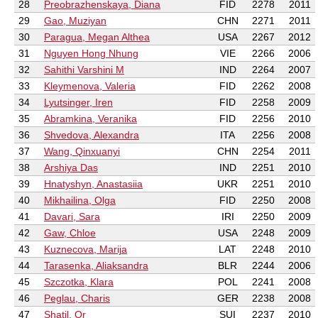
28
Preobrazhenskaya, Diana
FID
2278
2011
29
Gao, Muziyan
CHN
2271
2011
30
Paragua, Megan Althea
USA
2267
2012
31
Nguyen Hong Nhung
VIE
2266
2006
32
Sahithi Varshini M
IND
2264
2007
33
Kleymenova, Valeria
FID
2262
2008
34
Lyutsinger, Iren
FID
2258
2009
35
Abramkina, Veranika
FID
2256
2010
36
Shvedova, Alexandra
ITA
2256
2008
37
Wang, Qinxuanyi
CHN
2254
2011
38
Arshiya Das
IND
2251
2010
39
Hnatyshyn, Anastasiia
UKR
2251
2010
40
Mikhailina, Olga
FID
2250
2008
41
Davari, Sara
IRI
2250
2009
42
Gaw, Chloe
USA
2248
2009
43
Kuznecova, Marija
LAT
2248
2010
44
Tarasenka, Aliaksandra
BLR
2244
2006
45
Szczotka, Klara
POL
2241
2008
46
Peglau, Charis
GER
2238
2008
47
Shatil, Or
SUI
2237
2010