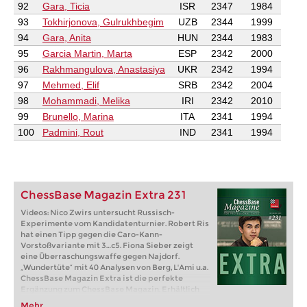
92
Gara, Ticia
ISR
2347
1984
93
Tokhirjonova, Gulrukhbegim
UZB
2344
1999
94
Gara, Anita
HUN
2344
1983
95
Garcia Martin, Marta
ESP
2342
2000
96
Rakhmangulova, Anastasiya
UKR
2342
1994
97
Mehmed, Elif
SRB
2342
2004
98
Mohammadi, Melika
IRI
2342
2010
99
Brunello, Marina
ITA
2341
1994
100
Padmini, Rout
IND
2341
1994
ChessBase Magazin Extra 231
Videos: Nico Zwirs untersucht Russisch-
Experimente vom Kandidatenturnier. Robert Ris
hat einen Tipp gegen die Caro-Kann-
Vorstoßvariante mit 3…c5. Fiona Sieber zeigt
eine Überraschungswaffe gegen Najdorf.
„Wundertüte“ mit 40 Analysen von Berg, L'Ami u.a.
ChessBase Magazin Extra ist die perfekte
Ergänzung zum ChessBase Magazin. Erhältlich
als Einzelausgabe oder im Abonnement (6
Mehr...