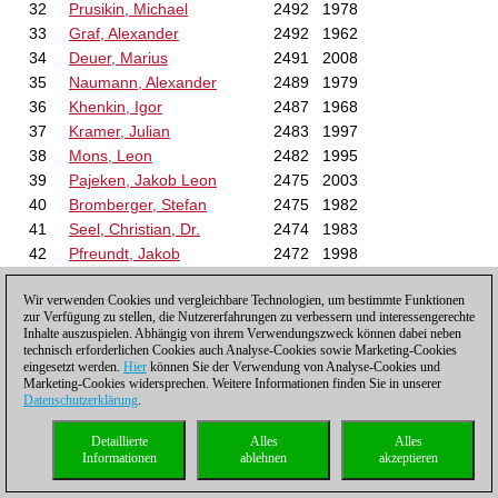
32
Prusikin, Michael
2492
1978
33
Graf, Alexander
2492
1962
34
Deuer, Marius
2491
2008
35
Naumann, Alexander
2489
1979
36
Khenkin, Igor
2487
1968
37
Kramer, Julian
2483
1997
38
Mons, Leon
2482
1995
39
Pajeken, Jakob Leon
2475
2003
40
Bromberger, Stefan
2475
1982
41
Seel, Christian, Dr.
2474
1983
42
Pfreundt, Jakob
2472
1998
43
Berelowitsch, Alexander
2470
1967
Wir verwenden Cookies und vergleichbare Technologien, um bestimmte Funktionen
44
Xu, Xianliang
2470
1997
zur Verfügung zu stellen, die Nutzererfahrungen zu verbessern und interessengerechte
45
Neef, Maximilian
2470
1996
Inhalte auszuspielen. Abhängig von ihrem Verwendungszweck können dabei neben
technisch erforderlichen Cookies auch Analyse-Cookies sowie Marketing-Cookies
46
Lubbe, Nikolas
2469
1990
eingesetzt werden.
Hier
können Sie der Verwendung von Analyse-Cookies und
47
Petrovskiy, Vadym
2469
2007
Marketing-Cookies widersprechen. Weitere Informationen finden Sie in unserer
48
Lobron, Eric
2467
1960
Datenschutzerklärung
.
49
Zelbel, Patrick
2465
1993
Detaillierte
Alles
Alles
50
Feuerstack, Aljoscha
2460
1988
Informationen
ablehnen
akzeptieren
51
Rabiega, Robert
2460
1971