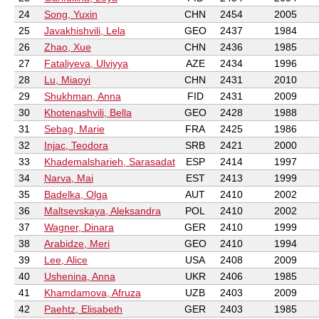
24
Song, Yuxin
CHN
2454
2005
25
Javakhishvili, Lela
GEO
2437
1984
26
Zhao, Xue
CHN
2436
1985
27
Fataliyeva, Ulviyya
AZE
2434
1996
28
Lu, Miaoyi
CHN
2431
2010
29
Shukhman, Anna
FID
2431
2009
30
Khotenashvili, Bella
GEO
2428
1988
31
Sebag, Marie
FRA
2425
1986
32
Injac, Teodora
SRB
2421
2000
33
Khademalsharieh, Sarasadat
ESP
2414
1997
34
Narva, Mai
EST
2413
1999
35
Badelka, Olga
AUT
2410
2002
36
Maltsevskaya, Aleksandra
POL
2410
2002
37
Wagner, Dinara
GER
2410
1999
38
Arabidze, Meri
GEO
2410
1994
39
Lee, Alice
USA
2408
2009
40
Ushenina, Anna
UKR
2406
1985
41
Khamdamova, Afruza
UZB
2403
2009
42
Paehtz, Elisabeth
GER
2403
1985