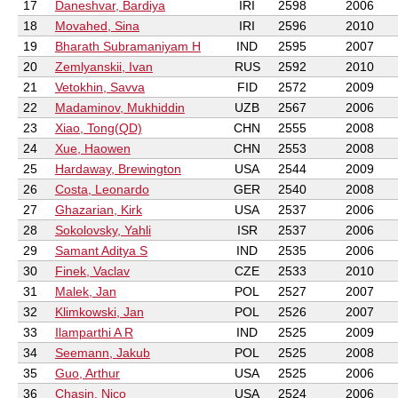
17
Daneshvar, Bardiya
IRI
2598
2006
18
Movahed, Sina
IRI
2596
2010
19
Bharath Subramaniyam H
IND
2595
2007
20
Zemlyanskii, Ivan
RUS
2592
2010
21
Vetokhin, Savva
FID
2572
2009
22
Madaminov, Mukhiddin
UZB
2567
2006
23
Xiao, Tong(QD)
CHN
2555
2008
24
Xue, Haowen
CHN
2553
2008
25
Hardaway, Brewington
USA
2544
2009
26
Costa, Leonardo
GER
2540
2008
27
Ghazarian, Kirk
USA
2537
2006
28
Sokolovsky, Yahli
ISR
2537
2006
29
Samant Aditya S
IND
2535
2006
30
Finek, Vaclav
CZE
2533
2010
31
Malek, Jan
POL
2527
2007
32
Klimkowski, Jan
POL
2526
2007
33
Ilamparthi A R
IND
2525
2009
34
Seemann, Jakub
POL
2525
2008
35
Guo, Arthur
USA
2525
2006
36
Chasin, Nico
USA
2524
2006