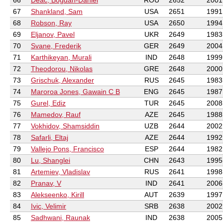
66
Deac, Bogdan-Daniel
ROU
2652
2001
67
Shankland, Sam
USA
2651
1991
68
Robson, Ray
USA
2650
1994
69
Eljanov, Pavel
UKR
2649
1983
70
Svane, Frederik
GER
2649
2004
71
Karthikeyan, Murali
IND
2648
1999
72
Theodorou, Nikolas
GRE
2648
2000
73
Grischuk, Alexander
RUS
2645
1983
74
Maroroa Jones, Gawain C B
ENG
2645
1987
75
Gurel, Ediz
TUR
2645
2008
76
Mamedov, Rauf
AZE
2645
1988
77
Vokhidov, Shamsiddin
UZB
2644
2002
78
Safarli, Eltaj
AZE
2644
1992
79
Vallejo Pons, Francisco
ESP
2644
1982
80
Lu, Shanglei
CHN
2643
1995
81
Artemiev, Vladislav
RUS
2641
1998
82
Pranav, V
IND
2641
2006
83
Alekseenko, Kirill
AUT
2639
1997
84
Ivic, Velimir
SRB
2638
2002
85
Sadhwani, Raunak
IND
2638
2005