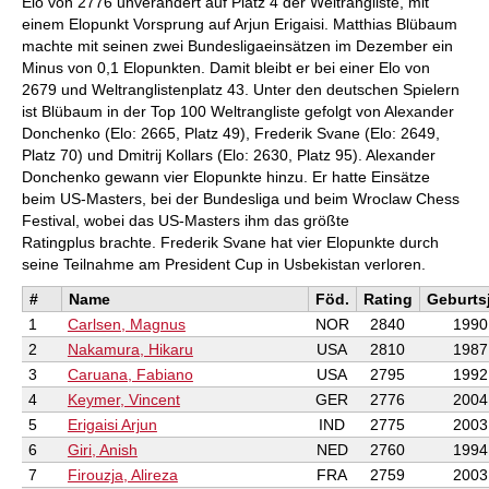
Elo von 2776 unverändert auf Platz 4 der Weltrangliste, mit
einem Elopunkt Vorsprung auf Arjun Erigaisi. Matthias Blübaum
machte mit seinen zwei Bundesligaeinsätzen im Dezember ein
Minus von 0,1 Elopunkten. Damit bleibt er bei einer Elo von
2679 und Weltranglistenplatz 43. Unter den deutschen Spielern
ist Blübaum in der Top 100 Weltrangliste gefolgt von Alexander
Donchenko (Elo: 2665, Platz 49), Frederik Svane (Elo: 2649,
Platz 70) und Dmitrij Kollars (Elo: 2630, Platz 95). Alexander
Donchenko gewann vier Elopunkte hinzu. Er hatte Einsätze
beim US-Masters, bei der Bundesliga und beim Wroclaw Chess
Festival, wobei das US-Masters ihm das größte
Ratingplus brachte. Frederik Svane hat vier Elopunkte durch
seine Teilnahme am President Cup in Usbekistan verloren.
#
Name
Föd.
Rating
Geburts
1
Carlsen, Magnus
NOR
2840
1990
2
Nakamura, Hikaru
USA
2810
1987
3
Caruana, Fabiano
USA
2795
1992
4
Keymer, Vincent
GER
2776
2004
5
Erigaisi Arjun
IND
2775
2003
6
Giri, Anish
NED
2760
1994
7
Firouzja, Alireza
FRA
2759
2003