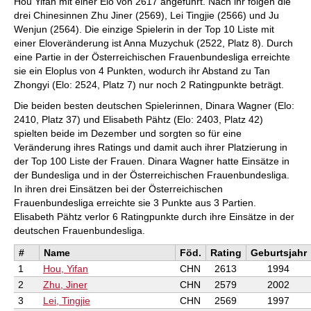
Hou Yifan mit einer Elo von 2617 angeführt. Nach ihr folgen die
drei Chinesinnen Zhu Jiner (2569), Lei Tingjie (2566) und Ju
Wenjun (2564). Die einzige Spielerin in der Top 10 Liste mit
einer Eloveränderung ist Anna Muzychuk (2522, Platz 8). Durch
eine Partie in der Österreichischen Frauenbundesliga erreichte
sie ein Eloplus von 4 Punkten, wodurch ihr Abstand zu Tan
Zhongyi (Elo: 2524, Platz 7) nur noch 2 Ratingpunkte beträgt.
Die beiden besten deutschen Spielerinnen, Dinara Wagner (Elo:
2410, Platz 37) und Elisabeth Pähtz (Elo: 2403, Platz 42)
spielten beide im Dezember und sorgten so für eine
Veränderung ihres Ratings und damit auch ihrer Platzierung in
der Top 100 Liste der Frauen. Dinara Wagner hatte Einsätze in
der Bundesliga und in der Österreichischen Frauenbundesliga.
In ihren drei Einsätzen bei der Österreichischen
Frauenbundesliga erreichte sie 3 Punkte aus 3 Partien.
Elisabeth Pähtz verlor 6 Ratingpunkte durch ihre Einsätze in der
deutschen Frauenbundesliga.
#
Name
Föd.
Rating
Geburtsjahr
1
Hou, Yifan
CHN
2613
1994
2
Zhu, Jiner
CHN
2579
2002
3
Lei, Tingjie
CHN
2569
1997