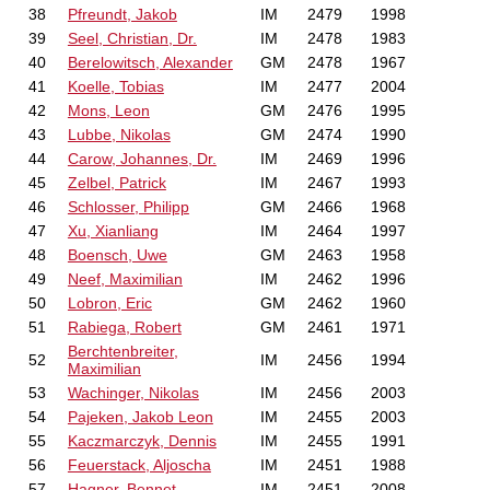
38
Pfreundt, Jakob
IM
2479
1998
39
Seel, Christian, Dr.
IM
2478
1983
40
Berelowitsch, Alexander
GM
2478
1967
41
Koelle, Tobias
IM
2477
2004
42
Mons, Leon
GM
2476
1995
43
Lubbe, Nikolas
GM
2474
1990
44
Carow, Johannes, Dr.
IM
2469
1996
45
Zelbel, Patrick
IM
2467
1993
46
Schlosser, Philipp
GM
2466
1968
47
Xu, Xianliang
IM
2464
1997
48
Boensch, Uwe
GM
2463
1958
49
Neef, Maximilian
IM
2462
1996
50
Lobron, Eric
GM
2462
1960
51
Rabiega, Robert
GM
2461
1971
Berchtenbreiter,
52
IM
2456
1994
Maximilian
53
Wachinger, Nikolas
IM
2456
2003
54
Pajeken, Jakob Leon
IM
2455
2003
55
Kaczmarczyk, Dennis
IM
2455
1991
56
Feuerstack, Aljoscha
IM
2451
1988
57
Hagner, Bennet
IM
2451
2008