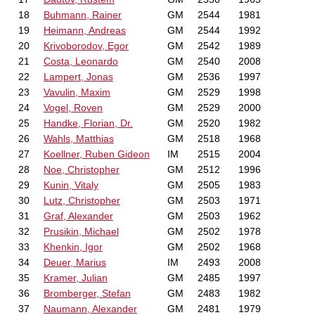
18
Buhmann, Rainer
GM
2544
1981
19
Heimann, Andreas
GM
2544
1992
20
Krivoborodov, Egor
GM
2542
1989
21
Costa, Leonardo
GM
2540
2008
22
Lampert, Jonas
GM
2536
1997
23
Vavulin, Maxim
GM
2529
1998
24
Vogel, Roven
GM
2529
2000
25
Handke, Florian, Dr.
GM
2520
1982
26
Wahls, Matthias
GM
2518
1968
27
Koellner, Ruben Gideon
IM
2515
2004
28
Noe, Christopher
GM
2512
1996
29
Kunin, Vitaly
GM
2505
1983
30
Lutz, Christopher
GM
2503
1971
31
Graf, Alexander
GM
2503
1962
32
Prusikin, Michael
GM
2502
1978
33
Khenkin, Igor
GM
2502
1968
34
Deuer, Marius
IM
2493
2008
35
Kramer, Julian
GM
2485
1997
36
Bromberger, Stefan
GM
2483
1982
37
Naumann, Alexander
GM
2481
1979