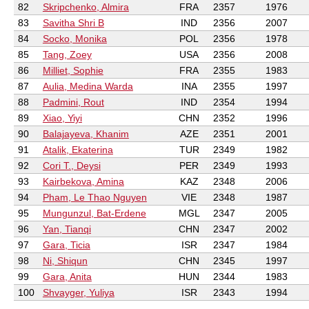
82
Skripchenko, Almira
FRA
2357
1976
83
Savitha Shri B
IND
2356
2007
84
Socko, Monika
POL
2356
1978
85
Tang, Zoey
USA
2356
2008
86
Milliet, Sophie
FRA
2355
1983
87
Aulia, Medina Warda
INA
2355
1997
88
Padmini, Rout
IND
2354
1994
89
Xiao, Yiyi
CHN
2352
1996
90
Balajayeva, Khanim
AZE
2351
2001
91
Atalik, Ekaterina
TUR
2349
1982
92
Cori T., Deysi
PER
2349
1993
93
Kairbekova, Amina
KAZ
2348
2006
94
Pham, Le Thao Nguyen
VIE
2348
1987
95
Mungunzul, Bat-Erdene
MGL
2347
2005
96
Yan, Tianqi
CHN
2347
2002
97
Gara, Ticia
ISR
2347
1984
98
Ni, Shiqun
CHN
2345
1997
99
Gara, Anita
HUN
2344
1983
100
Shvayger, Yuliya
ISR
2343
1994