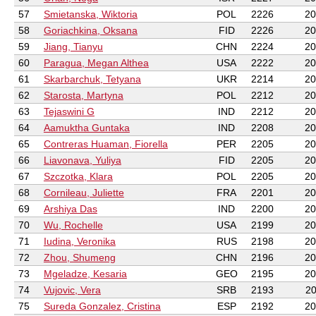
57
Smietanska, Wiktoria
POL
2226
20
58
Goriachkina, Oksana
FID
2226
20
59
Jiang, Tianyu
CHN
2224
20
60
Paragua, Megan Althea
USA
2222
20
61
Skarbarchuk, Tetyana
UKR
2214
20
62
Starosta, Martyna
POL
2212
20
63
Tejaswini G
IND
2212
20
64
Aamuktha Guntaka
IND
2208
20
65
Contreras Huaman, Fiorella
PER
2205
20
66
Liavonava, Yuliya
FID
2205
20
67
Szczotka, Klara
POL
2205
20
68
Cornileau, Juliette
FRA
2201
20
69
Arshiya Das
IND
2200
20
70
Wu, Rochelle
USA
2199
20
71
Iudina, Veronika
RUS
2198
20
72
Zhou, Shumeng
CHN
2196
20
73
Mgeladze, Kesaria
GEO
2195
20
74
Vujovic, Vera
SRB
2193
20
75
Sureda Gonzalez, Cristina
ESP
2192
20