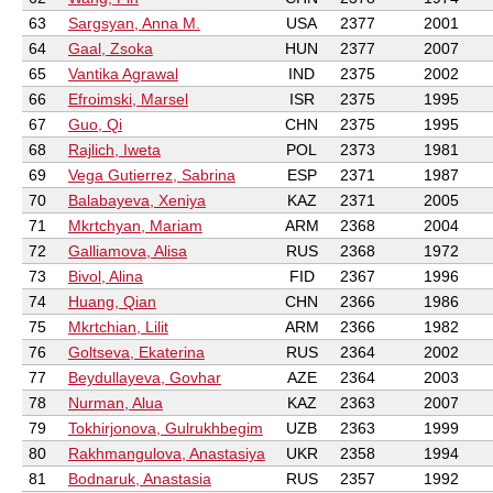
63
Sargsyan, Anna M.
USA
2377
2001
64
Gaal, Zsoka
HUN
2377
2007
65
Vantika Agrawal
IND
2375
2002
66
Efroimski, Marsel
ISR
2375
1995
67
Guo, Qi
CHN
2375
1995
68
Rajlich, Iweta
POL
2373
1981
69
Vega Gutierrez, Sabrina
ESP
2371
1987
70
Balabayeva, Xeniya
KAZ
2371
2005
71
Mkrtchyan, Mariam
ARM
2368
2004
72
Galliamova, Alisa
RUS
2368
1972
73
Bivol, Alina
FID
2367
1996
74
Huang, Qian
CHN
2366
1986
75
Mkrtchian, Lilit
ARM
2366
1982
76
Goltseva, Ekaterina
RUS
2364
2002
77
Beydullayeva, Govhar
AZE
2364
2003
78
Nurman, Alua
KAZ
2363
2007
79
Tokhirjonova, Gulrukhbegim
UZB
2363
1999
80
Rakhmangulova, Anastasiya
UKR
2358
1994
81
Bodnaruk, Anastasia
RUS
2357
1992