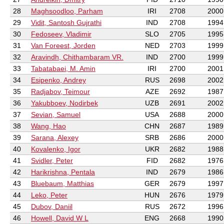
28
Maghsoodloo, Parham
IRI
2708
2000
29
Vidit, Santosh Gujrathi
IND
2708
1994
30
Fedoseev, Vladimir
SLO
2705
1995
31
Van Foreest, Jorden
NED
2703
1999
32
Aravindh, Chithambaram VR.
IND
2700
1999
33
Tabatabaei, M. Amin
IRI
2700
2001
34
Esipenko, Andrey
RUS
2698
2002
35
Radjabov, Teimour
AZE
2692
1987
36
Yakubboev, Nodirbek
UZB
2691
2002
37
Sevian, Samuel
USA
2688
2000
38
Wang, Hao
CHN
2687
1989
39
Sarana, Alexey
SRB
2686
2000
40
Kovalenko, Igor
UKR
2682
1988
41
Svidler, Peter
FID
2682
1976
42
Harikrishna, Pentala
IND
2679
1986
43
Bluebaum, Matthias
GER
2679
1997
44
Leko, Peter
HUN
2676
1979
45
Dubov, Daniil
RUS
2672
1996
46
Howell, David W L
ENG
2668
1990