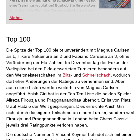
FRITZ ist mehr als nur eine Schach-Engine – es ist
eine Trainingsrevolution! Egal, ob Sie Ihre ersten
Schritte in die Welt des Vereinsschachs machen
oder bereits auf Turnierniveau spielen: Mit
Mehr...
FRITZ trainieren Sie effizienter, intelligenter und
individueller als je zuvor.
Top 100
Die Spitze der Top 100 bleibt unverändert mit Magnus Carlsen
an 1, Hikaru Nakamura an 2 und Fabiano Caruana an 3, ohne
Veränderung der Elo-Zahlen. Im Dezember lag der Fokus der
Weltspitze bei den Fide-gewerteten Turnieren besonders auf
den Weltmeisterschaften im
Blitz-
und
Schnellschach
, wodurch
dort eher Änderungen der Ratings zu vernehmen sind. Aber
auch diese Listen werden weiterhin von Magnus Carlsen
angeführt. Anish Giri hat in der Top Ten Liste die beiden Spieler
Alireza Firouzja und Praggnanandhaa überholt. Er ist von Platz
8 auf Platz 6 der Welt gesprungen. Dies erreichte Anish Giri
nicht durch die eigene Teilnahme an einem Turnier, sondern weil
Firouzja und Praggnanandhaa in London beim Chess Classic
jeweils drei Ratingpunkte verloren haben.
Die deutsche Nummer 1 Vincent Keymer befindet sich mit einer