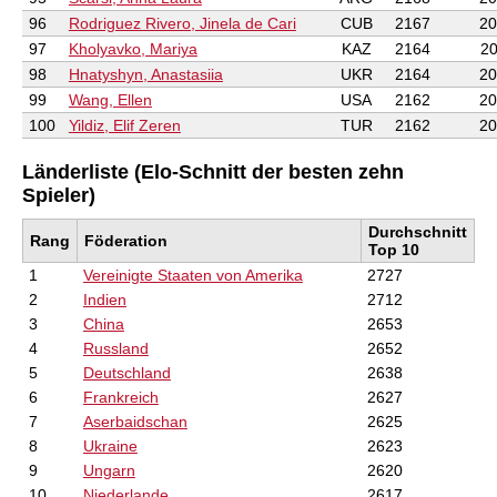
96
Rodriguez Rivero, Jinela de Cari
CUB
2167
20
97
Kholyavko, Mariya
KAZ
2164
20
98
Hnatyshyn, Anastasiia
UKR
2164
20
99
Wang, Ellen
USA
2162
20
100
Yildiz, Elif Zeren
TUR
2162
20
Länderliste (Elo-Schnitt der besten zehn
Spieler)
Durchschnitt
Rang
Föderation
Top 10
1
Vereinigte Staaten von Amerika
2727
2
Indien
2712
3
China
2653
4
Russland
2652
5
Deutschland
2638
6
Frankreich
2627
7
Aserbaidschan
2625
8
Ukraine
2623
9
Ungarn
2620
10
Niederlande
2617