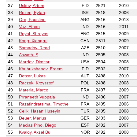
37
Uskov, Artem
FID
2521
2010
38
Rozen, Eytan
ISR
2518
2006
39
Oro, Faustino
ARG
2516
2013
40
Vaz, Ethan
IND
2516
2011
41
Royal, Shreyas
ENG
2515
2009
42
Kong, Xiangrui
CHN
2511
2009
43
Samadov, Read
AZE
2510
2007
44
Aswath, S
IND
2505
2008
45
Mardov, Dimitar
USA
2504
2008
46
Khubukshanov, Erdem
FID
2502
2007
47
Dotzer, Lukas
AUT
2498
2010
48
Raczek, Krzysztof
POL
2498
2008
49
Materia, Marco
FRA
2497
2009
50
Prraneeth Vuppala
IND
2496
2007
51
Razafindratsima, Timothe
FRA
2495
2006
52
Celik, Hasan Huseyin
TUR
2495
2008
53
Deuer, Marius
GER
2493
2008
54
Macias Pino, Diego
ESP
2492
2007
55
Kvaloy, Aksel Bu
NOR
2492
2008