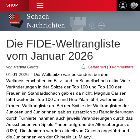
SHOP
TOGGLE
NAVIGATION
Schach
Nachrichten
Die FIDE-Weltrangliste
vom Januar 2026
von Martina Gerdts
Gefällt mir!
|
0 Kommentare
01.01.2026 – Die Weltspitze war besonders bei den
Weltmeisterschaften im Blitz- und im Schnellschach aktiv. Viele
Veränderungen in der Spitze der Top 100 und Top 100 der
Frauen im Standardschach gab es da nicht. Magnus Carlsen
führt weiter die Top 100 an und Hou Yifan führt weiterhin die
Frauen-Weltrangliste an. Bei der Spitze der Weltranglisten der
Junioren und Juniorinnen gab es zusätzlich zu Rangänderungen
durch Turnierteilnahmen auch jeweils Veränderungen durch das
Ausscheiden von Spieler*innen aufgrund der Altersobergrenze
(U20). Die Junioren werden aktuell von Gukesh angeführt und
die Juniorinnen von der Chinesin Lu Miaoyi.