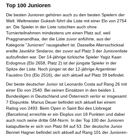
Top 100 Junioren
Die besten Junioren gehören auch zu den besten Spielern der
Welt. Weltmeister Gukesh führt die Liste mit einer Elo von 2754
an. Die Spieler in der Liste rutschten auch ohne
Turnierteilnahmen mindestens um einen Platz auf, weil
Praggnanandhaa, der die Liste zuvor anführte, aus der
Kategorie "Junioren" rausgealtert ist. Dasselbe Altersschicksal
ereilte Javokhir Sindarov, der zuvor auf Platz 3 der Juniorenliste
aufzufinden war. Der 14-jährige türkische Spieler Yagiz Kaan
Erdogmus (Elo 2658, Platz 2) ist der jüngste Spieler in der
Spitze der Liste. Noch jünger ist der 12-jährige Argentinier
Faustino Oro (Elo 2516), der sich aktuell auf Platz 39 befindet.
Der beste deutscher Junior ist Leonardo Costa auf Rang 26 mit
einer Elo von 2540. Bei seinen Einsätzen in den beiden 1.
Bundesligen in Deutschland und Österreich verlor er insgesamt
7 Elopunkte. Marius Deuer befindet sich aktuell bei einem
Rating von 2493. Beim Open in Saint Boi des Llobregat
(Barcelona) erreichte er ein Eloplus von 18 Punkten und dabei
auch noch seine dritte GM-Norm. In der Top 100 der Junioren
katapultierte er sich von Platz 84 auf 53. Der deutsche Junior
Bennet Hagner befindet sich aktuell auf Rang 101 der Junioren-