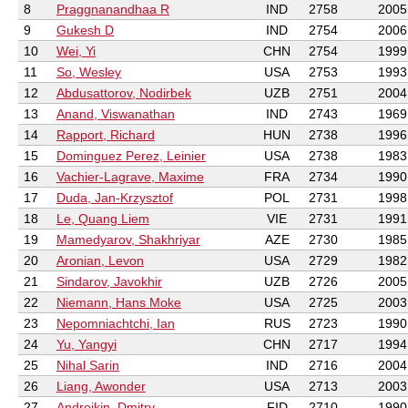
8
Praggnanandhaa R
IND
2758
2005
9
Gukesh D
IND
2754
2006
10
Wei, Yi
CHN
2754
1999
11
So, Wesley
USA
2753
1993
12
Abdusattorov, Nodirbek
UZB
2751
2004
13
Anand, Viswanathan
IND
2743
1969
14
Rapport, Richard
HUN
2738
1996
15
Dominguez Perez, Leinier
USA
2738
1983
16
Vachier-Lagrave, Maxime
FRA
2734
1990
17
Duda, Jan-Krzysztof
POL
2731
1998
18
Le, Quang Liem
VIE
2731
1991
19
Mamedyarov, Shakhriyar
AZE
2730
1985
20
Aronian, Levon
USA
2729
1982
21
Sindarov, Javokhir
UZB
2726
2005
22
Niemann, Hans Moke
USA
2725
2003
23
Nepomniachtchi, Ian
RUS
2723
1990
24
Yu, Yangyi
CHN
2717
1994
25
Nihal Sarin
IND
2716
2004
26
Liang, Awonder
USA
2713
2003
27
Andreikin, Dmitry
FID
2710
1990