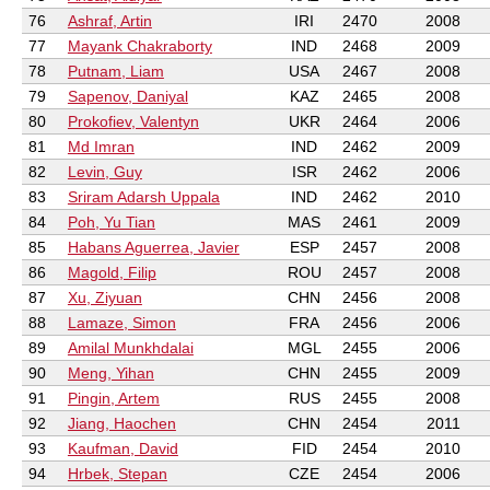
76
Ashraf, Artin
IRI
2470
2008
77
Mayank Chakraborty
IND
2468
2009
78
Putnam, Liam
USA
2467
2008
79
Sapenov, Daniyal
KAZ
2465
2008
80
Prokofiev, Valentyn
UKR
2464
2006
81
Md Imran
IND
2462
2009
82
Levin, Guy
ISR
2462
2006
83
Sriram Adarsh Uppala
IND
2462
2010
84
Poh, Yu Tian
MAS
2461
2009
85
Habans Aguerrea, Javier
ESP
2457
2008
86
Magold, Filip
ROU
2457
2008
87
Xu, Ziyuan
CHN
2456
2008
88
Lamaze, Simon
FRA
2456
2006
89
Amilal Munkhdalai
MGL
2455
2006
90
Meng, Yihan
CHN
2455
2009
91
Pingin, Artem
RUS
2455
2008
92
Jiang, Haochen
CHN
2454
2011
93
Kaufman, David
FID
2454
2010
94
Hrbek, Stepan
CZE
2454
2006