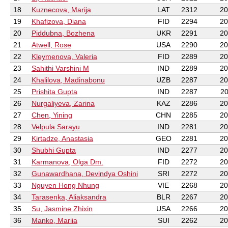
18
Kuznecova, Marija
LAT
2312
20
19
Khafizova, Diana
FID
2294
20
20
Piddubna, Bozhena
UKR
2291
20
21
Atwell, Rose
USA
2290
20
22
Kleymenova, Valeria
FID
2289
20
23
Sahithi Varshini M
IND
2289
20
24
Khalilova, Madinabonu
UZB
2287
20
25
Prishita Gupta
IND
2287
20
26
Nurgaliyeva, Zarina
KAZ
2286
20
27
Chen, Yining
CHN
2285
20
28
Velpula Sarayu
IND
2281
20
29
Kirtadze, Anastasia
GEO
2281
20
30
Shubhi Gupta
IND
2277
20
31
Karmanova, Olga Dm.
FID
2272
20
32
Gunawardhana, Devindya Oshini
SRI
2272
20
33
Nguyen Hong Nhung
VIE
2268
20
34
Tarasenka, Aliaksandra
BLR
2267
20
35
Su, Jasmine Zhixin
USA
2266
20
36
Manko, Mariia
SUI
2262
20