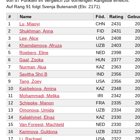
von 57 Punkten im Vergleich zur vorherigen Rangliste erreicht.
Auf Rang 91 folgt Svenja Butenandt (Elo: 2171).
#
Name
Föd.
Rating
Gebur
1
Lu, Miaoyi
CHN
2431
20
2
Shukhman, Anna
FID
2431
20
3
Lee, Alice
USA
2408
20
4
Khamdamova, Afruza
UZB
2403
20
5
Roebers, Eline
NED
2398
20
6
Gaal, Zsoka
HUN
2377
20
7
Nurman, Alua
KAZ
2363
20
8
Savitha Shri B
IND
2356
20
9
Tang, Zoey
USA
2356
20
10
Kairbekova, Amina
KAZ
2348
20
11
Mohammadi, Melika
IRI
2342
20
12
Schippke, Manon
FRA
2335
20
13
Omonova, Umida
UZB
2334
20
14
Kaliakhmet, Elnaz
KAZ
2330
20
15
Van Foreest, Machteld
NED
2330
20
16
Karimova, Guldona
UZB
2323
20
17
Li, Rachael
USA
2322
20