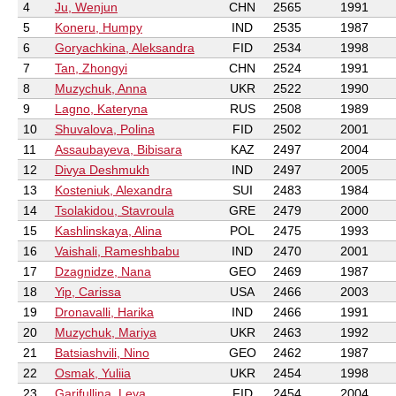
4
Ju, Wenjun
CHN
2565
1991
5
Koneru, Humpy
IND
2535
1987
6
Goryachkina, Aleksandra
FID
2534
1998
7
Tan, Zhongyi
CHN
2524
1991
8
Muzychuk, Anna
UKR
2522
1990
9
Lagno, Kateryna
RUS
2508
1989
10
Shuvalova, Polina
FID
2502
2001
11
Assaubayeva, Bibisara
KAZ
2497
2004
12
Divya Deshmukh
IND
2497
2005
13
Kosteniuk, Alexandra
SUI
2483
1984
14
Tsolakidou, Stavroula
GRE
2479
2000
15
Kashlinskaya, Alina
POL
2475
1993
16
Vaishali, Rameshbabu
IND
2470
2001
17
Dzagnidze, Nana
GEO
2469
1987
18
Yip, Carissa
USA
2466
2003
19
Dronavalli, Harika
IND
2466
1991
20
Muzychuk, Mariya
UKR
2463
1992
21
Batsiashvili, Nino
GEO
2462
1987
22
Osmak, Yuliia
UKR
2454
1998
23
Garifullina, Leya
FID
2454
2004