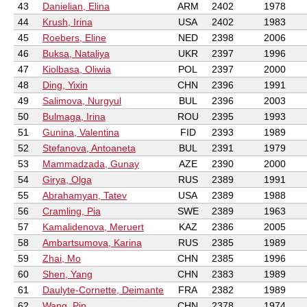
43
Danielian, Elina
ARM
2402
1978
44
Krush, Irina
USA
2402
1983
45
Roebers, Eline
NED
2398
2006
46
Buksa, Nataliya
UKR
2397
1996
47
Kiolbasa, Oliwia
POL
2397
2000
48
Ding, Yixin
CHN
2396
1991
49
Salimova, Nurgyul
BUL
2396
2003
50
Bulmaga, Irina
ROU
2395
1993
51
Gunina, Valentina
FID
2393
1989
52
Stefanova, Antoaneta
BUL
2391
1979
53
Mammadzada, Gunay
AZE
2390
2000
54
Girya, Olga
RUS
2389
1991
55
Abrahamyan, Tatev
USA
2389
1988
56
Cramling, Pia
SWE
2389
1963
57
Kamalidenova, Meruert
KAZ
2386
2005
58
Ambartsumova, Karina
RUS
2385
1989
59
Zhai, Mo
CHN
2385
1996
60
Shen, Yang
CHN
2383
1989
61
Daulyte-Cornette, Deimante
FRA
2382
1989
62
Wang, Pin
CHN
2378
1974