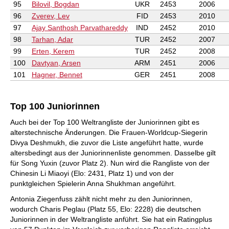
95
Bilovil, Bogdan
UKR
2453
2006
96
Zverev, Lev
FID
2453
2010
97
Ajay Santhosh Parvathareddy
IND
2452
2010
98
Tarhan, Adar
TUR
2452
2007
99
Erten, Kerem
TUR
2452
2008
100
Davtyan, Arsen
ARM
2451
2006
101
Hagner, Bennet
GER
2451
2008
Top 100 Juniorinnen
Auch bei der Top 100 Weltrangliste der Juniorinnen gibt es
alterstechnische Änderungen. Die Frauen-Worldcup-Siegerin
Divya Deshmukh, die zuvor die Liste angeführt hatte, wurde
altersbedingt aus der Juniorinnenliste genommen. Dasselbe gilt
für Song Yuxin (zuvor Platz 2). Nun wird die Rangliste von der
Chinesin Li Miaoyi (Elo: 2431, Platz 1) und von der
punktgleichen Spielerin Anna Shukhman angeführt.
Antonia Ziegenfuss zählt nicht mehr zu den Juniorinnen,
wodurch Charis Peglau (Platz 55, Elo: 2228) die deutschen
Juniorinnen in der Weltrangliste anführt. Sie hat ein Ratingplus