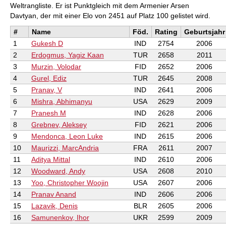
Weltrangliste. Er ist Punktgleich mit dem Armenier Arsen
Davtyan, der mit einer Elo von 2451 auf Platz 100 gelistet wird.
#
Name
Föd.
Rating
Geburtsjahr
1
Gukesh D
IND
2754
2006
2
Erdogmus, Yagiz Kaan
TUR
2658
2011
3
Murzin, Volodar
FID
2652
2006
4
Gurel, Ediz
TUR
2645
2008
5
Pranav, V
IND
2641
2006
6
Mishra, Abhimanyu
USA
2629
2009
7
Pranesh M
IND
2628
2006
8
Grebnev, Aleksey
FID
2621
2006
9
Mendonca, Leon Luke
IND
2615
2006
10
Maurizzi, MarcAndria
FRA
2611
2007
11
Aditya Mittal
IND
2610
2006
12
Woodward, Andy
USA
2608
2010
13
Yoo, Christopher Woojin
USA
2607
2006
14
Pranav Anand
IND
2606
2006
15
Lazavik, Denis
BLR
2605
2006
16
Samunenkov, Ihor
UKR
2599
2009