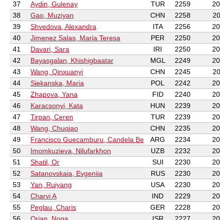
37
Aydin, Gulenay
TUR
2259
20
38
Gao, Muziyan
CHN
2258
20
39
Shvedova, Alexandra
ITA
2256
20
40
Jimenez Salas, Maria Teresa
PER
2250
20
41
Davari, Sara
IRI
2250
20
42
Bayasgalan, Khishigbaatar
MGL
2249
20
43
Wang, Qinxuanyi
CHN
2245
20
44
Siekanska, Maria
POL
2242
20
45
Zhapova, Yana
FID
2240
20
46
Karacsonyi, Kata
HUN
2239
20
47
Tirpan, Ceren
TUR
2239
20
48
Wang, Chuqiao
CHN
2235
20
49
Francisco Guecamburu, Candela Be
ARG
2234
20
50
Imomkuzieva, Nilufarkhon
UZB
2232
20
51
Shatil, Or
SUI
2230
20
52
Satanovskaia, Evgeniia
RUS
2230
20
53
Yan, Ruiyang
USA
2230
20
54
Charvi A
IND
2229
20
55
Peglau, Charis
GER
2228
20
56
Orian, Noga
ISR
2227
20