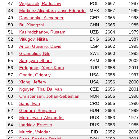
47
Wojtaszek, Radoslaw
POL
2667
1987
48
Martinez Alcantara, Jose Eduardo
MEX
2667
1999
49
Donchenko, Alexander
GER
2665
1998
50
Bu, Xiangzhi
CHN
2665
1985
51
Kasimdzhanov, Rustam
UZB
2664
1979
52
Vitiugov, Nikita
ENG
2663
1987
53
Anton Guijarro, David
ESP
2662
1995
54
Grandelius, Nils
SWE
2660
1993
55
Sargsyan, Shant
ARM
2659
2002
56
Erdogmus, Yagiz Kaan
TUR
2658
2011
57
Oparin, Grigoriy
USA
2658
1997
58
Xiong, Jeffery
USA
2656
2000
59
Nguyen, Thai Dai Van
CZE
2656
2001
60
Christiansen, Johan-Sebastian
NOR
2656
1998
61
Saric, Ivan
CRO
2655
1990
62
Gledura, Benjamin
HUN
2654
1999
63
Morozevich, Alexander
RUS
2653
1977
64
Inarkiev, Ernesto
RUS
2653
1985
65
Murzin, Volodar
FID
2652
2006