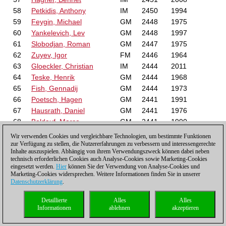
58
Petkidis, Anthony
IM
2450
1994
59
Feygin, Michael
GM
2448
1975
60
Yankelevich, Lev
GM
2448
1997
61
Slobodjan, Roman
GM
2447
1975
62
Zuyev, Igor
FM
2446
1964
63
Gloeckler, Christian
IM
2444
2011
64
Teske, Henrik
GM
2444
1968
65
Fish, Gennadij
GM
2444
1973
66
Poetsch, Hagen
GM
2441
1991
67
Hausrath, Daniel
GM
2441
1976
68
Baldauf, Marco
GM
2441
1990
69
Colbow, Collin
IM
2440
2005
Wir verwenden Cookies und vergleichbare Technologien, um bestimmte Funktionen
70
Rosner, Jonas
IM
2438
1990
zur Verfügung zu stellen, die Nutzererfahrungen zu verbessern und interessengerechte
Inhalte auszuspielen. Abhängig von ihrem Verwendungszweck können dabei neben
71
Baskin, Robert
IM
2437
1999
technisch erforderlichen Cookies auch Analyse-Cookies sowie Marketing-Cookies
72
Hoffmann, Michael
GM
2435
1970
eingesetzt werden.
Hier
können Sie der Verwendung von Analyse-Cookies und
Marketing-Cookies widersprechen. Weitere Informationen finden Sie in unserer
73
Buckels, Valentin
IM
2434
2001
Datenschutzerklärung
.
74
Perske, Thore
IM
2433
1999
75
Petrovskiy, Vadym
IM
2433
2007
Detaillierte
Alles
Alles
Informationen
ablehnen
akzeptieren
76
Schmidek, Emil
IM
2432
2001
77
Dann, Matthias
IM
2431
1991