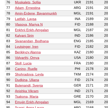
76
Moskalets, Sofiia
UKR
2191
20
77
Adam, Ernestina
ARG
2191
20
78
Amin-Erdene, Bayanmunkh
MGL
2191
20
79
Latifah, Laysa
INA
2189
20
80
Vlasova, Mariya N
FID
2188
20
81
Enkhrii Enkh-Amgalan
MGL
2187
20
82
Kalyani Sirin
IND
2186
20
83
Sivanandan, Bodhana
ENG
2185
20
84
Lyutsinger, Iren
FID
2182
20
85
Berikkyzy Alanna
KAZ
2180
20
86
Vidyarthi, Omya
USA
2180
20
87
Stoll, Lucia
FRA
2180
20
88
Canino, Ruelle
PHI
2178
20
89
Shohradova, Leyla
TKM
2174
20
90
Dudkina, Uliana
FID
2174
20
91
Butenandt, Svenja
GER
2171
20
92
Anishka Vikram
IND
2171
20
93
Tsakona, Maria
GRE
2170
20
94
Emujin Enkh-Amgalan
MGL
2169
20
95
Scarsi, Anna Laura
ARG
2168
20