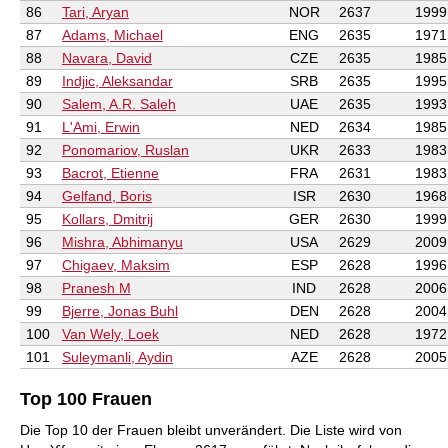
86
Tari, Aryan
NOR
2637
1999
87
Adams, Michael
ENG
2635
1971
88
Navara, David
CZE
2635
1985
89
Indjic, Aleksandar
SRB
2635
1995
90
Salem, A.R. Saleh
UAE
2635
1993
91
L'Ami, Erwin
NED
2634
1985
92
Ponomariov, Ruslan
UKR
2633
1983
93
Bacrot, Etienne
FRA
2631
1983
94
Gelfand, Boris
ISR
2630
1968
95
Kollars, Dmitrij
GER
2630
1999
96
Mishra, Abhimanyu
USA
2629
2009
97
Chigaev, Maksim
ESP
2628
1996
98
Pranesh M
IND
2628
2006
99
Bjerre, Jonas Buhl
DEN
2628
2004
100
Van Wely, Loek
NED
2628
1972
101
Suleymanli, Aydin
AZE
2628
2005
Top 100 Frauen
Die Top 10 der Frauen bleibt unverändert. Die Liste wird von