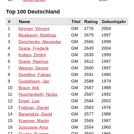
Top 100 Deutschland
#
Name
Titel
Rating
Geburtsjahr
1
Keymer, Vincent
GM
2776
2004
2
Bluebaum, Matthias
GM
2679
1997
3
Donchenko, Alexander
GM
2665
1998
4
Svane, Frederik
GM
2649
2004
5
Kollars, Dmitrij
GM
2630
1999
6
Svane, Rasmus
GM
2612
1997
7
Wagner, Dennis
GM
2600
1997
8
Doettling, Fabian
GM
2591
1980
9
Gustafsson, Jan
GM
2588
1979
10
Braun, Arik
GM
2587
1988
11
Huschenbeth, Niclas
GM
2587
1992
12
Engel, Luis
GM
2584
2002
13
Fridman, Daniel
GM
2583
1976
14
Baramidze, David
GM
2577
1988
15
Kraemer, Martin
GM
2565
1987
16
Jussupow, Artur
GM
2554
1960
17
Dautov, Rustem
GM
2550
1965