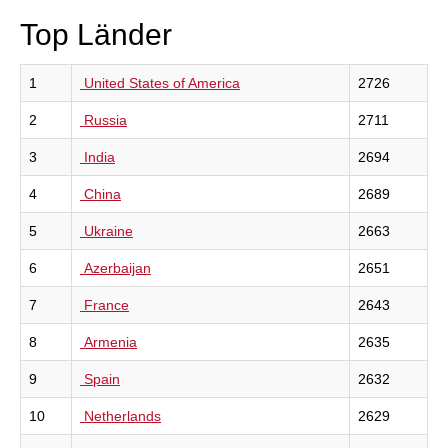
Top Länder
1
United States of America
2726
2
Russia
2711
3
India
2694
4
China
2689
5
Ukraine
2663
6
Azerbaijan
2651
7
France
2643
8
Armenia
2635
9
Spain
2632
10
Netherlands
2629