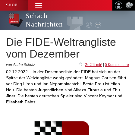
SHOP
TOGGLE
NAVIGATION
Schach
Nachrichten
Die FIDE-Weltrangliste
vom Dezember
von André Schulz
Gefällt mir!
|
0 Kommentare
02.12.2022 – In der Dezemberliste der FIDE hat sich an der
Spitze der Welztangliste wenig geändert. Magnus Carlsen führt
vor Ding Liren und Ian Nepomniachtchi. Beste Frau ist Yifan
Hou. Die besten Jugendlichen sind Alireza Firouzja und Zhu
Jiner. Die besten deutschen Spieler sind Vincent Keymer und
Elisabeth Pähtz.