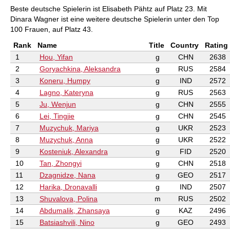
Beste deutsche Spielerin ist Elisabeth Pähtz auf Platz 23. Mit
Dinara Wagner ist eine weitere deutsche Spielerin unter den Top
100 Frauen, auf Platz 43.
Rank
Name
Title
Country
Rating
1
Hou, Yifan
g
CHN
2638
2
Goryachkina, Aleksandra
g
RUS
2584
3
Koneru, Humpy
g
IND
2572
4
Lagno, Kateryna
g
RUS
2563
5
Ju, Wenjun
g
CHN
2555
6
Lei, Tingjie
g
CHN
2545
7
Muzychuk, Mariya
g
UKR
2523
8
Muzychuk, Anna
g
UKR
2522
9
Kosteniuk, Alexandra
g
FID
2520
10
Tan, Zhongyi
g
CHN
2518
11
Dzagnidze, Nana
g
GEO
2517
12
Harika, Dronavalli
g
IND
2507
13
Shuvalova, Polina
m
RUS
2502
14
Abdumalik, Zhansaya
g
KAZ
2496
15
Batsiashvili, Nino
g
GEO
2493