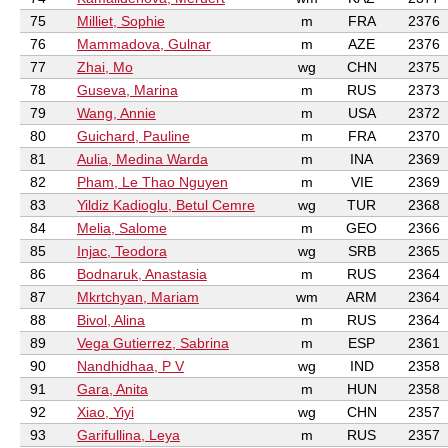
75
Milliet, Sophie
m
FRA
2376
76
Mammadova, Gulnar
m
AZE
2376
77
Zhai, Mo
wg
CHN
2375
78
Guseva, Marina
m
RUS
2373
79
Wang, Annie
m
USA
2372
80
Guichard, Pauline
m
FRA
2370
81
Aulia, Medina Warda
m
INA
2369
82
Pham, Le Thao Nguyen
m
VIE
2369
83
Yildiz Kadioglu, Betul Cemre
wg
TUR
2368
84
Melia, Salome
m
GEO
2366
85
Injac, Teodora
wg
SRB
2365
86
Bodnaruk, Anastasia
m
RUS
2364
87
Mkrtchyan, Mariam
wm
ARM
2364
88
Bivol, Alina
m
RUS
2364
89
Vega Gutierrez, Sabrina
m
ESP
2361
90
Nandhidhaa, P V
wg
IND
2358
91
Gara, Anita
m
HUN
2358
92
Xiao, Yiyi
wg
CHN
2357
93
Garifullina, Leya
m
RUS
2357