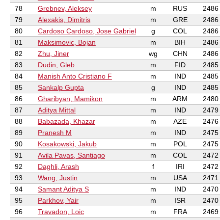
78
Grebnev, Aleksey
m
RUS
2486
79
Alexakis, Dimitris
m
GRE
2486
80
Cardoso Cardoso, Jose Gabriel
g
COL
2486
81
Maksimovic, Bojan
m
BIH
2486
82
Zhu, Jiner
wg
CHN
2486
83
Dudin, Gleb
m
FID
2485
84
Manish Anto Cristiano F
m
IND
2485
85
Sankalp Gupta
g
IND
2485
86
Gharibyan, Mamikon
m
ARM
2480
87
Aditya Mittal
m
IND
2479
88
Babazada, Khazar
m
AZE
2476
89
Pranesh M
m
IND
2475
90
Kosakowski, Jakub
m
POL
2475
91
Avila Pavas, Santiago
m
COL
2472
92
Daghli, Arash
f
IRI
2472
93
Wang, Justin
m
USA
2471
94
Samant Aditya S
m
IND
2470
95
Parkhov, Yair
m
ISR
2470
96
Travadon, Loic
m
FRA
2469