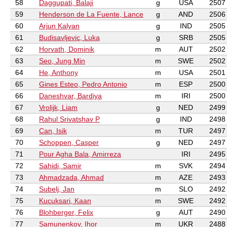
58
Daggupati, Balaji
g
USA
2507
59
Henderson de La Fuente, Lance
g
AND
2506
60
Arjun Kalyan
g
IND
2505
61
Budisavljevic, Luka
g
SRB
2505
62
Horvath, Dominik
m
AUT
2502
63
Seo, Jung Min
m
SWE
2502
64
He, Anthony
m
USA
2501
65
Gines Esteo, Pedro Antonio
m
ESP
2500
66
Daneshvar, Bardiya
m
IRI
2500
67
Vrolijk, Liam
g
NED
2499
68
Rahul Srivatshav P
g
IND
2498
69
Can, Isik
m
TUR
2497
70
Schoppen, Casper
g
NED
2497
71
Pour Agha Bala, Amirreza
IRI
2495
72
Sahidi, Samir
m
SVK
2494
73
Ahmadzada, Ahmad
m
AZE
2493
74
Subelj, Jan
m
SLO
2492
75
Kucuksari, Kaan
m
SWE
2492
76
Blohberger, Felix
g
AUT
2490
77
Samunenkov, Ihor
m
UKR
2488