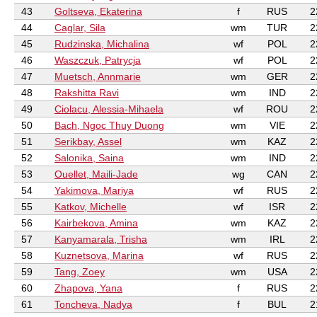
43
Goltseva, Ekaterina
f
RUS
2
44
Caglar, Sila
wm
TUR
2
45
Rudzinska, Michalina
wf
POL
2
46
Waszczuk, Patrycja
wf
POL
2
47
Muetsch, Annmarie
wm
GER
2
48
Rakshitta Ravi
wm
IND
2
49
Ciolacu, Alessia-Mihaela
wf
ROU
2
50
Bach, Ngoc Thuy Duong
wm
VIE
2
51
Serikbay, Assel
wm
KAZ
2
52
Salonika, Saina
wm
IND
2
53
Ouellet, Maili-Jade
wg
CAN
2
54
Yakimova, Mariya
wf
RUS
2
55
Katkov, Michelle
wf
ISR
2
56
Kairbekova, Amina
wm
KAZ
2
57
Kanyamarala, Trisha
wm
IRL
2
58
Kuznetsova, Marina
wf
RUS
2
59
Tang, Zoey
wm
USA
2
60
Zhapova, Yana
f
RUS
2
61
Toncheva, Nadya
f
BUL
2