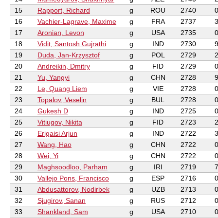
15
Rapport, Richard
g
ROU
2740
16
Vachier-Lagrave, Maxime
g
FRA
2737
17
Aronian, Levon
g
USA
2735
18
Vidit, Santosh Gujrathi
g
IND
2730
19
Duda, Jan-Krzysztof
g
POL
2729
20
Andreikin, Dmitry
g
FID
2729
21
Yu, Yangyi
g
CHN
2728
22
Le, Quang Liem
g
VIE
2728
23
Topalov, Veselin
g
BUL
2728
24
Gukesh D
g
IND
2725
25
Vitiugov, Nikita
g
FID
2723
26
Erigaisi Arjun
g
IND
2722
27
Wang, Hao
g
CHN
2722
28
Wei, Yi
g
CHN
2722
29
Maghsoodloo, Parham
g
IRI
2719
30
Vallejo Pons, Francisco
g
ESP
2716
31
Abdusattorov, Nodirbek
g
UZB
2713
32
Sjugirov, Sanan
g
RUS
2712
33
Shankland, Sam
g
USA
2710