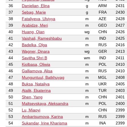
36
Danielian, Elina
g
ARM
2431
37
Sebag, Marie
g
FRA
2430
38
Fataliyeva, Ulviyya
m
AZE
2428
39
Arabidze, Meri
m
GEO
2427
40
Huang, Qian
wg
CHN
2426
41
Vaishali, Rameshbabu
m
IND
2425
42
Badelka, Olga
m
RUS
2416
43
Wagner, Dinara
wg
GER
2413
44
Savitha Shri B
wm
IND
2411
45
Kiolbasa, Oliwia
m
POL
2410
46
Galliamova, Alisa
m
RUS
2410
47
Munguntuul, Batkhuyag
m
MGL
2408
48
Buksa, Nataliya
m
UKR
2405
49
Atalik, Ekaterina
m
TUR
2403
50
Shen, Yang
m
CHN
2401
51
Maltsevskaya, Aleksandra
m
POL
2400
52
Lu, Miaoyi
CHN
2399
53
Ambartsumova, Karina
m
RUS
2399
54
Sukandar, Irine Kharisma
m
INA
2399