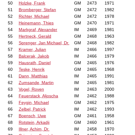
50
Holzke, Frank
GM
2473
1971
51
Bromberger, Stefan
GM
2472
1982
52
Richter, Michael
GM
2472
1978
53
Heinemann, Thies
GM
2470
1971
54
Markgraf, Alexander
IM
2469
1981
55
Hertneck, Gerald
GM
2468
1963
56
Sprenger, Jan Michael, Dr.
GM
2468
1982
57
Kramer, Julian
IM
2466
1997
58
Balcerak, Jakob
IM
2466
1979
59
Hausrath, Daniel
GM
2465
1976
60
Teske, Henrik
GM
2465
1968
61
Dann, Matthias
IM
2465
1991
62
Zumsande, Martin
IM
2465
1981
63
Vogel, Roven
IM
2463
2000
64
Feuerstack, Aljoscha
IM
2462
1988
65
Feygin, Michael
GM
2462
1975
66
Zelbel, Patrick
IM
2462
1993
67
Boensch, Uwe
GM
2461
1958
68
Rotstein, Arkadij
GM
2460
1961
69
Illner, Achim, Dr.
IM
2458
1970