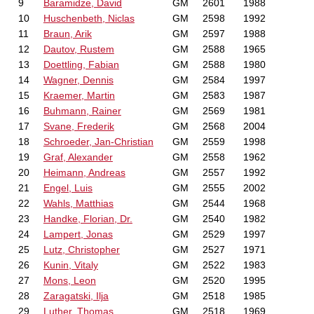
9
Baramidze, David
GM
2601
1988
10
Huschenbeth, Niclas
GM
2598
1992
11
Braun, Arik
GM
2597
1988
12
Dautov, Rustem
GM
2588
1965
13
Doettling, Fabian
GM
2588
1980
14
Wagner, Dennis
GM
2584
1997
15
Kraemer, Martin
GM
2583
1987
16
Buhmann, Rainer
GM
2569
1981
17
Svane, Frederik
GM
2568
2004
18
Schroeder, Jan-Christian
GM
2559
1998
19
Graf, Alexander
GM
2558
1962
20
Heimann, Andreas
GM
2557
1992
21
Engel, Luis
GM
2555
2002
22
Wahls, Matthias
GM
2544
1968
23
Handke, Florian, Dr.
GM
2540
1982
24
Lampert, Jonas
GM
2529
1997
25
Lutz, Christopher
GM
2527
1971
26
Kunin, Vitaly
GM
2522
1983
27
Mons, Leon
GM
2520
1995
28
Zaragatski, Ilja
GM
2518
1985
29
Luther, Thomas
GM
2518
1969