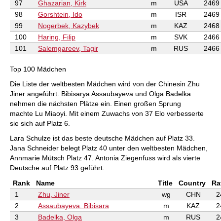
97
Ghazarian, Kirk
m
USA
2469
98
Gorshtein, Ido
m
ISR
2469
99
Nogerbek, Kazybek
m
KAZ
2468
100
Haring, Filip
m
SVK
2466
101
Salemgareev, Tagir
m
RUS
2466
Top 100 Mädchen
Die Liste der weltbesten Mädchen wird von der Chinesin Zhu
Jiner angeführt. Bibisarya Assaubayeva und Olga Badelka
nehmen die nächsten Plätze ein. Einen großen Sprung
machte Lu Miaoyi. Mit einem Zuwachs von 37 Elo verbesserte
sie sich auf Platz 6.
Lara Schulze ist das beste deutsche Mädchen auf Platz 33.
Jana Schneider belegt Platz 40 unter den weltbesten Mädchen,
Annmarie Mütsch Platz 47. Antonia Ziegenfuss wird als vierte
Deutsche auf Platz 93 geführt.
Rank
Name
Title
Country
Ra
1
Zhu, Jiner
wg
CHN
2
2
Assaubayeva, Bibisara
m
KAZ
2
3
Badelka, Olga
m
RUS
2