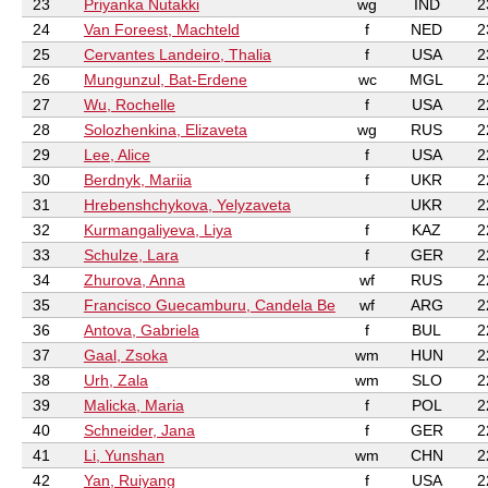
23
Priyanka Nutakki
wg
IND
2
24
Van Foreest, Machteld
f
NED
2
25
Cervantes Landeiro, Thalia
f
USA
2
26
Mungunzul, Bat-Erdene
wc
MGL
2
27
Wu, Rochelle
f
USA
2
28
Solozhenkina, Elizaveta
wg
RUS
2
29
Lee, Alice
f
USA
2
30
Berdnyk, Mariia
f
UKR
2
31
Hrebenshchykova, Yelyzaveta
UKR
2
32
Kurmangaliyeva, Liya
f
KAZ
2
33
Schulze, Lara
f
GER
2
34
Zhurova, Anna
wf
RUS
2
35
Francisco Guecamburu, Candela Be
wf
ARG
2
36
Antova, Gabriela
f
BUL
2
37
Gaal, Zsoka
wm
HUN
2
38
Urh, Zala
wm
SLO
2
39
Malicka, Maria
f
POL
2
40
Schneider, Jana
f
GER
2
41
Li, Yunshan
wm
CHN
2
42
Yan, Ruiyang
f
USA
2