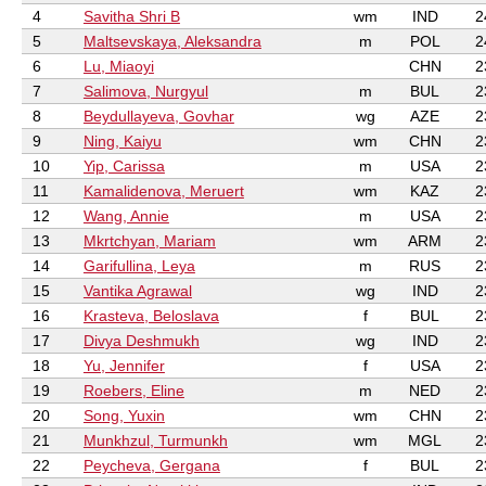
4
Savitha Shri B
wm
IND
2
5
Maltsevskaya, Aleksandra
m
POL
2
6
Lu, Miaoyi
CHN
2
7
Salimova, Nurgyul
m
BUL
2
8
Beydullayeva, Govhar
wg
AZE
2
9
Ning, Kaiyu
wm
CHN
2
10
Yip, Carissa
m
USA
2
11
Kamalidenova, Meruert
wm
KAZ
2
12
Wang, Annie
m
USA
2
13
Mkrtchyan, Mariam
wm
ARM
2
14
Garifullina, Leya
m
RUS
2
15
Vantika Agrawal
wg
IND
2
16
Krasteva, Beloslava
f
BUL
2
17
Divya Deshmukh
wg
IND
2
18
Yu, Jennifer
f
USA
2
19
Roebers, Eline
m
NED
2
20
Song, Yuxin
wm
CHN
2
21
Munkhzul, Turmunkh
wm
MGL
2
22
Peycheva, Gergana
f
BUL
2