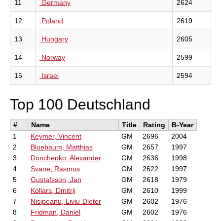
11
Germany
2624
12
Poland
2619
13
Hungary
2605
14
Norway
2599
15
Israel
2594
Top 100 Deutschland
#
Name
Title
Rating
B-Year
1
Keymer, Vincent
GM
2696
2004
2
Bluebaum, Matthias
GM
2657
1997
3
Donchenko, Alexander
GM
2636
1998
4
Svane, Rasmus
GM
2622
1997
5
Gustafsson, Jan
GM
2618
1979
6
Kollars, Dmitrij
GM
2610
1999
7
Nisipeanu, Liviu-Dieter
GM
2602
1976
8
Fridman, Daniel
GM
2602
1976