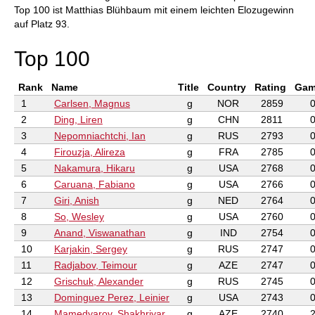
Top 100 ist Matthias Blühbaum mit einem leichten Elozugewinn
auf Platz 93.
Top 100
Rank
Name
Title
Country
Rating
Gam
1
Carlsen, Magnus
g
NOR
2859
2
Ding, Liren
g
CHN
2811
3
Nepomniachtchi, Ian
g
RUS
2793
4
Firouzja, Alireza
g
FRA
2785
5
Nakamura, Hikaru
g
USA
2768
6
Caruana, Fabiano
g
USA
2766
7
Giri, Anish
g
NED
2764
8
So, Wesley
g
USA
2760
9
Anand, Viswanathan
g
IND
2754
10
Karjakin, Sergey
g
RUS
2747
11
Radjabov, Teimour
g
AZE
2747
12
Grischuk, Alexander
g
RUS
2745
13
Dominguez Perez, Leinier
g
USA
2743
14
Mamedyarov, Shakhriyar
g
AZE
2740