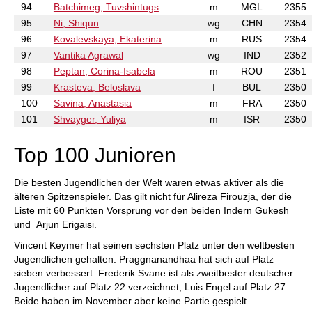
94
Batchimeg, Tuvshintugs
m
MGL
2355
95
Ni, Shiqun
wg
CHN
2354
96
Kovalevskaya, Ekaterina
m
RUS
2354
97
Vantika Agrawal
wg
IND
2352
98
Peptan, Corina-Isabela
m
ROU
2351
99
Krasteva, Beloslava
f
BUL
2350
100
Savina, Anastasia
m
FRA
2350
101
Shvayger, Yuliya
m
ISR
2350
Top 100 Junioren
Die besten Jugendlichen der Welt waren etwas aktiver als die
älteren Spitzenspieler. Das gilt nicht für Alireza Firouzja, der die
Liste mit 60 Punkten Vorsprung vor den beiden Indern Gukesh
und Arjun Erigaisi.
Vincent Keymer hat seinen sechsten Platz unter den weltbesten
Jugendlichen gehalten. Praggnanandhaa hat sich auf Platz
sieben verbessert. Frederik Svane ist als zweitbester deutscher
Jugendlicher auf Platz 22 verzeichnet, Luis Engel auf Platz 27.
Beide haben im November aber keine Partie gespielt.