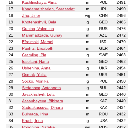
16
Kashlinskaya, Alina
m
POL
2491
17
Khademalsharieh, Sarasadat
m
IRI
2490
18
Zhu, Jiner
wg
CHN
2486
19
Khotenashvili, Bela
g
GEO
2485
20
Gunina, Valentina
g
RUS
2476
21
Mammadzada, Gunay
m
AZE
2472
22
Efroimski, Marsel
m
ISR
2470
23
Paehtz, Elisabeth
m
GER
2464
24
Cramling, Pia
g
SWE
2463
25
Ioseliani, Nana
m
GEO
2462
26
Ushenina, Anna
g
UKR
2454
27
Osmak, Yuliia
m
UKR
2451
28
Socko, Monika
g
POL
2450
29
Stefanova, Antoaneta
g
BUL
2442
30
Javakhishvili, Lela
m
GEO
2440
31
Assaubayeva, Bibisara
m
KAZ
2440
32
Saduakassova, Dinara
m
KAZ
2434
33
Bulmaga, Irina
m
ROU
2432
34
Krush, Irina
g
USA
2432
35
Pogonina, Natalija
wg
RUS
2432