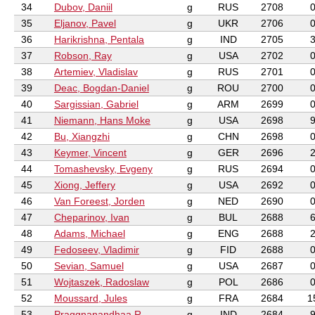
34
Dubov, Daniil
g
RUS
2708
35
Eljanov, Pavel
g
UKR
2706
36
Harikrishna, Pentala
g
IND
2705
37
Robson, Ray
g
USA
2702
38
Artemiev, Vladislav
g
RUS
2701
39
Deac, Bogdan-Daniel
g
ROU
2700
40
Sargissian, Gabriel
g
ARM
2699
41
Niemann, Hans Moke
g
USA
2698
42
Bu, Xiangzhi
g
CHN
2698
43
Keymer, Vincent
g
GER
2696
44
Tomashevsky, Evgeny
g
RUS
2694
45
Xiong, Jeffery
g
USA
2692
46
Van Foreest, Jorden
g
NED
2690
47
Cheparinov, Ivan
g
BUL
2688
48
Adams, Michael
g
ENG
2688
49
Fedoseev, Vladimir
g
FID
2688
50
Sevian, Samuel
g
USA
2687
51
Wojtaszek, Radoslaw
g
POL
2686
52
Moussard, Jules
g
FRA
2684
1
53
Praggnanandhaa R
g
IND
2684