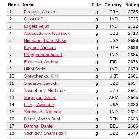
Rank
Name
Title
Country
Ratin
1
Firouzja, Alireza
g
FRA
2785
2
Gukesh D
g
IND
2725
3
Erigaisi Arjun
g
IND
2722
4
Abdusattorov, Nodirbek
g
UZB
2713
5
Niemann, Hans Moke
g
USA
2698
6
Keymer, Vincent
g
GER
2696
7
Praggnanandhaa R
g
IND
2684
8
Esipenko, Andrey
g
FID
2678
9
Nihal Sarin
g
IND
2670
10
Shevchenko, Kirill
g
UKR
2661
11
Sindarov, Javokhir
g
UZB
2654
12
Yakubboev, Nodirbek
g
UZB
2647
13
Sargsyan, Shant
g
ARM
2645
14
Liang, Awonder
g
USA
2630
15
Sadhwani, Raunak
g
IND
2627
16
Bjerre, Jonas Buhl
g
DEN
2623
17
Dardha, Daniel
g
BEL
2606
18
Vokhidov, Shamsiddin
g
UZB
2579