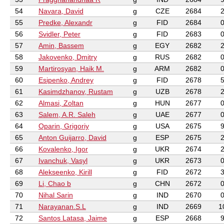
54
Navara, David
g
CZE
2684
55
Predke, Alexandr
g
FID
2684
56
Svidler, Peter
g
FID
2683
57
Amin, Bassem
g
EGY
2682
58
Jakovenko, Dmitry
g
RUS
2682
59
Martirosyan, Haik M.
g
ARM
2682
60
Esipenko, Andrey
g
FID
2678
61
Kasimdzhanov, Rustam
g
UZB
2678
62
Almasi, Zoltan
g
HUN
2677
63
Salem, A.R. Saleh
g
UAE
2677
64
Oparin, Grigoriy
g
USA
2675
65
Anton Guijarro, David
g
ESP
2675
66
Kovalenko, Igor
g
UKR
2674
67
Ivanchuk, Vasyl
g
UKR
2673
68
Alekseenko, Kirill
g
FID
2672
69
Li, Chao b
g
CHN
2672
70
Nihal Sarin
g
IND
2670
71
Narayanan.S.L
g
IND
2669
1
72
Santos Latasa, Jaime
g
ESP
2668