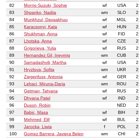
82
Morris-Suzuki, Sophie
wf
USA
2
83
Shpanko, Nadiia
wm
SLO
2
84
Munkhzul, Davaakhuu
wf
MGL
2
85
Karacsonyi, Kata
wf
HUN
2
86
Shukhman, Anna
wf
FID
2
87
Lhotska, Anna
wf
CZE
2
88
Grigorieva, Yulia
wf
RUS
2
89
Hernandez Gil, Ineymig
wm
CUB
2
90
Samadashvili, Martha
wf
USA
2
91
Hryzlova, Sofiia
wm
UKR
2
92
Ziegenfuss, Antonia
wf
GER
2
93
Lehaci, Miruna-Daria
wm
ROU
2
94
Getman, Tatyana
wf
RUS
2
95
Dhyana Patel
wf
IND
2
96
Duson, Robin
NED
2
97
Babic, Masa
wf
BIH
2
98
Mehmed, Elif
wf
BUL
2
99
Jarocka, Liwia
f
POL
2
100
Gomez Barrera, Javiera Belen
wm
CHI
2