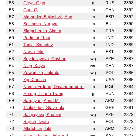
55
Girya, Olga
g
RUS
2398
56
Guo, Qi
m
CHN
2392
57
Matnadze Bujiashvili, Ann
m
ESP
2392
58
Salimova, Nurgyul
m
BUL
2390
59
Skripchenko, Almira
m
FRA
2390
60
Padmini, Rout
m
IND
2389
61
Tania, Sachdev
m
IND
2389
62
Narva, Mai
m
EST
2389
63
Beydullayeva, Govhar
wg
AZE
2387
64
Ning, Kaiyu
wm
CHN
2387
65
Zawadzka, Jolanta
wg
POL
2386
66
Yip, Carissa
m
USA
2385
67
Nomin-Erdene, Davaademberel
m
MGL
2384
68
Hoang, Thanh Trang
g
HUN
2384
69
Sargsyan, Anna M.
m
ARM
2384
70
Tsolakidou, Stavroula
m
GRE
2381
71
Balajayeva, Khanim
wg
AZE
2379
72
Rajlich, Iweta
m
POL
2379
73
Mkrtchian, Lilit
m
ARM
2377
74
Kamalidenova, Meruert
wm
KAZ
2377