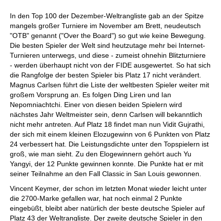
In den Top 100 der Dezember-Weltrangliste gab an der Spitze
mangels großer Turniere im November am Brett, neudeutsch
"OTB" genannt ("Over the Board") so gut wie keine Bewegung.
Die besten Spieler der Welt sind heutzutage mehr bei Internet-
Turnieren unterwegs, und diese - zumeist ohnehin Blitzturniere
- werden überhaupt nicht von der FIDE ausgewertet. So hat sich
die Rangfolge der besten Spieler bis Platz 17 nicht verändert.
Magnus Carlsen führt die Liste der weltbesten Spieler weiter mit
großem Vorsprung an. Es folgen Ding Liren und Ian
Nepomniachtchi. Einer von diesen beiden Spielern wird
nächstes Jahr Weltmeister sein, denn Carlsen will bekanntlich
nicht mehr antreten. Auf Platz 18 findet man nun Vidit Gujrathi,
der sich mit einem kleinen Elozugewinn von 6 Punkten von Platz
24 verbessert hat. Die Leistungsdichte unter den Topspielern ist
groß, wie man sieht. Zu den Elogewinnern gehört auch Yu
Yangyi, der 12 Punkte gewinnen konnte. Die Punkte hat er mit
seiner Teilnahme an den Fall Classic in San Louis gewonnen.
Vincent Keymer, der schon im letzten Monat wieder leicht unter
die 2700-Marke gefallen war, hat noch einmal 2 Punkte
eingebüßt, bleibt aber natürlich der beste deutsche Spieler auf
Platz 43 der Weltrangliste. Der zweite deutsche Spieler in den