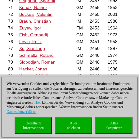
70
Grigorian, Spartak
IM
2457
1998
71
Knaak, Rainer
GM
2455
1953
72
Buckels, Valentin
IM
2455
2001
73
Braun, Christian
IM
2453
1986
74
Zuyev, Igor
FM
2453
1964
75
Fish, Gennadij
GM
2452
1973
76
Levin, Felix
GM
2451
1958
77
Xu, Xianliang
IM
2450
1997
78
Schmaltz, Roland
GM
2448
1974
79
Slobodjan, Roman
GM
2448
1975
80
Hacker, Jonas
IM
2446
1996
81
Krassowizkij, Jaroslaw
IM
2446
1992
82
Braeuer, Franz
IM
2446
1994
Wir verwenden Cookies und vergleichbare Technologien, um bestimmte Funktionen
zur Verfügung zu stellen, die Nutzererfahrungen zu verbessern und interessengerechte
83
Pajeken, Jakob Leon
IM
2445
2003
Inhalte auszuspielen. Abhängig von ihrem Verwendungszweck können dabei neben
84
Meister, Jakob
GM
2445
1955
technisch erforderlichen Cookies auch Analyse-Cookies sowie Marketing-Cookies
eingesetzt werden.
Hier
können Sie der Verwendung von Analyse-Cookies und
85
Rau, Hannes
IM
2445
1985
Marketing-Cookies widersprechen. Weitere Informationen finden Sie in unserer
86
Volke, Karsten
IM
2444
1965
Datenschutzerklärung
.
87
Seyb, Alexander
IM
2444
1991
88
Carow, Johannes
Detaillierte
Alles
IM
2443
1996
Alles
Informationen
ablehnen
akzeptieren
89
Rosner, Jonas
IM
2443
1990
90
Voigt, Roland
IM
2443
1981