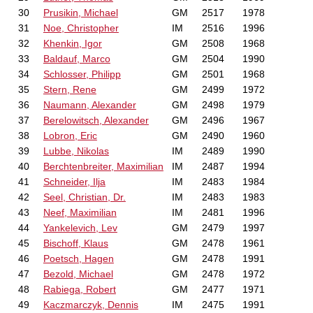
30
Prusikin, Michael
GM
2517
1978
31
Noe, Christopher
IM
2516
1996
32
Khenkin, Igor
GM
2508
1968
33
Baldauf, Marco
GM
2504
1990
34
Schlosser, Philipp
GM
2501
1968
35
Stern, Rene
GM
2499
1972
36
Naumann, Alexander
GM
2498
1979
37
Berelowitsch, Alexander
GM
2496
1967
38
Lobron, Eric
GM
2490
1960
39
Lubbe, Nikolas
IM
2489
1990
40
Berchtenbreiter, Maximilian
IM
2487
1994
41
Schneider, Ilja
IM
2483
1984
42
Seel, Christian, Dr.
IM
2483
1983
43
Neef, Maximilian
IM
2481
1996
44
Yankelevich, Lev
GM
2479
1997
45
Bischoff, Klaus
GM
2478
1961
46
Poetsch, Hagen
GM
2478
1991
47
Bezold, Michael
GM
2478
1972
48
Rabiega, Robert
GM
2477
1971
49
Kaczmarczyk, Dennis
IM
2475
1991