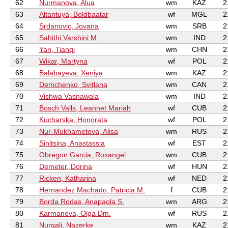
62
Nurmanova, Alua
wm
KAZ
2
63
Altantuya, Boldbaatar
wf
MGL
2
64
Srdanovic, Jovana
wm
SRB
2
65
Sahithi Varshini M
wm
IND
2
66
Yan, Tianqi
wm
CHN
2
67
Wikar, Martyna
wf
POL
2
68
Balabayeva, Xeniya
wm
KAZ
2
69
Demchenko, Svitlana
wm
CAN
2
70
Vishwa Vasnawala
wm
IND
2
71
Bosch Valls, Leannet Mariah
wf
CUB
2
72
Kucharska, Honorata
wf
POL
2
73
Nur-Mukhametova, Alisa
wm
RUS
2
74
Sinitsina, Anastassia
wf
EST
2
75
Obregon Garcia, Roxangel
wm
CUB
2
76
Demeter, Dorina
wf
HUN
2
77
Ricken, Katharina
wf
NED
2
78
Hernandez Machado, Patricia M.
f
CUB
2
79
Borda Rodas, Anapaola S.
wm
ARG
2
80
Karmanova, Olga Dm.
wf
RUS
2
81
Nurgali, Nazerke
wm
KAZ
2