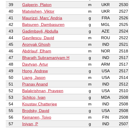
39
Galperin, Platon
m
UKR
2530
40
Matviishen, Viktor
m
UKR
2527
41
Maurizzi, Marc`Andria
g
FRA
2526
42
Batsuren, Dambasuren
g
MGL
2525
43
Gadimbayli, Abdulla
g
AZE
2524
44
Gavrilescu, David
m
ROU
2522
45
Aronyak Ghosh
m
IND
2521
46
Abdrlauf, Elham
m
NOR
2518
47
Bharath Subramaniyam H
g
IND
2517
48
Davtyan, Artur
m
ARM
2517
49
Hong, Andrew
g
USA
2517
50
Liang, Jason
m
USA
2514
51
Pranav Anand
m
IND
2512
52
Balakrishnan, Praveen
g
USA
2510
53
Schitco, Ivan
g
MDA
2508
54
Koustav Chatterjee
m
IND
2508
55
Brodsky, David
g
USA
2508
56
Keinanen, Toivo
m
FIN
2508
57
Iniyan, P
g
IND
2507