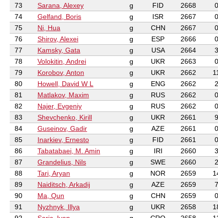
73
Sarana, Alexey
g
FID
2668
74
Gelfand, Boris
g
ISR
2667
75
Ni, Hua
g
CHN
2667
76
Shirov, Alexei
g
ESP
2666
77
Kamsky, Gata
g
USA
2664
78
Volokitin, Andrei
g
UKR
2663
79
Korobov, Anton
g
UKR
2662
1
80
Howell, David W L
g
ENG
2662
81
Matlakov, Maxim
g
RUS
2662
82
Najer, Evgeniy
g
RUS
2662
83
Shevchenko, Kirill
g
UKR
2661
84
Guseinov, Gadir
g
AZE
2661
85
Inarkiev, Ernesto
g
FID
2661
86
Tabatabaei, M. Amin
g
IRI
2660
87
Grandelius, Nils
g
SWE
2660
88
Tari, Aryan
g
NOR
2659
1
89
Naiditsch, Arkadij
g
AZE
2659
90
Ma, Qun
g
CHN
2659
91
Nyzhnyk, Illya
g
UKR
2658
1