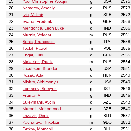
19
Yoo, Christopher Woojin
g
USA
2575
20
Nesterov, Arseniy
g
RUS
2573
21
Ivic, Velimir
g
SRB
2572
22
Svane, Frederik
g
GER
2568
23
Mendonca, Leon Luke
g
IND
2566
24
Murzin, Volodar
m
RUS
2561
25
Sonis, Francesco
g
ITA
2558
26
Teclaf, Pawel
m
POL
2555
27
Engel, Luis
g
GER
2555
28
Makarian, Rudik
m
RUS
2554
29
Jacobson, Brandon
g
USA
2551
30
Kozak, Adam
g
HUN
2549
31
Mishra, Abhimanyu
g
USA
2549
32
Lomasov, Semyon
g
ISR
2546
33
Pranav, V
g
IND
2545
34
Suleymanli, Aydin
g
AZE
2543
35
Muradli, Mahammad
g
AZE
2540
36
Lazavik, Denis
g
BLR
2537
37
Kacharava, Nikolozi
m
GEO
2532
38
Petkov, Momchil
g
BUL
2531