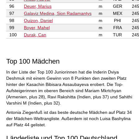
96
Deuer, Marius
m
GER
245
97
Galaviz Medina, Sion Radamantys
m
MEX
245
98
Quizon, Daniel
m
PHI
245
99
Boyer, Mahel
m
FRA
245
100
Durak, Can
m
TUR
245
Top 100 Mädchen
In der Liste der Top 100 Juniorinnen hat die Inderin Dviya
Deshmuk mit einem Gewinn von 8 Punkten den zweiten Platz
hinter der Kasachin Bibisara Assaubayeva erobert. Die Top-
Aufsteigerinnen im oberen Bereich sind Mariam Mkrtchyan
(Armenien, plus 28), Ravi Rakshitta (Indien, plus 37) und Sahithi
Varshini M (Indien, plus 32).
Antonia Ziegenfuß ist das beste deutsche Mädchen auf Platz 34
der Mädchen-Weltrangliste. Außerdem ist noch Luisa Bashylina
auf Platz 44 gelistet.
Länderliste und Top 100 Deutschland