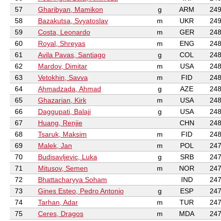
57
Gharibyan, Mamikon
g
ARM
249
58
Bazakutsa, Svyatoslav
m
UKR
249
59
Costa, Leonardo
m
GER
248
60
Royal, Shreyas
m
ENG
248
61
Avila Pavas, Santiago
g
COL
248
62
Mardov, Dimitar
m
USA
248
63
Vetokhin, Savva
m
FID
248
64
Ahmadzada, Ahmad
g
AZE
248
65
Ghazarian, Kirk
m
USA
248
66
Daggupati, Balaji
g
USA
248
67
Huang, Renjie
CHN
248
68
Tsaruk, Maksim
m
FID
248
69
Malek, Jan
m
POL
247
70
Budisavljevic, Luka
g
SRB
247
71
Mitusov, Semen
m
NOR
247
72
Bhattacharyya Soham
IND
247
73
Gines Esteo, Pedro Antonio
g
ESP
247
74
Tarhan, Adar
m
TUR
247
75
Ceres, Dragos
m
MDA
247