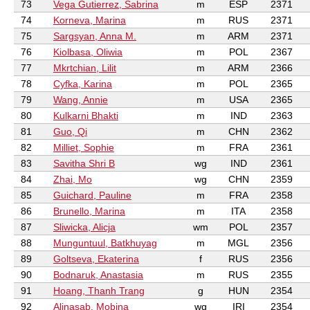
73
Vega Gutierrez, Sabrina
m
ESP
2371
74
Korneva, Marina
m
RUS
2371
75
Sargsyan, Anna M.
m
ARM
2371
76
Kiolbasa, Oliwia
m
POL
2367
77
Mkrtchian, Lilit
m
ARM
2366
78
Cyfka, Karina
m
POL
2365
79
Wang, Annie
m
USA
2365
80
Kulkarni Bhakti
m
IND
2363
81
Guo, Qi
m
CHN
2362
82
Milliet, Sophie
m
FRA
2361
83
Savitha Shri B
wg
IND
2361
84
Zhai, Mo
wg
CHN
2359
85
Guichard, Pauline
m
FRA
2358
86
Brunello, Marina
m
ITA
2358
87
Sliwicka, Alicja
wm
POL
2357
88
Munguntuul, Batkhuyag
m
MGL
2356
89
Goltseva, Ekaterina
f
RUS
2356
90
Bodnaruk, Anastasia
m
RUS
2355
91
Hoang, Thanh Trang
g
HUN
2354
92
Alinasab, Mobina
wg
IRI
2354