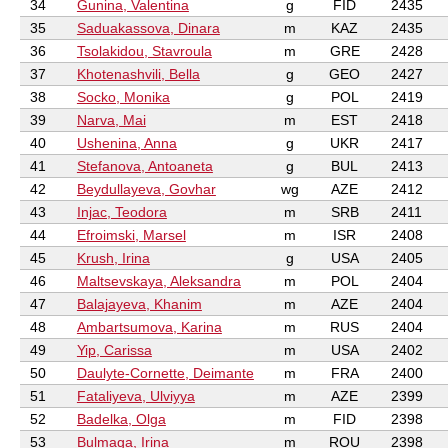
34
Gunina, Valentina
g
FID
2435
35
Saduakassova, Dinara
m
KAZ
2435
36
Tsolakidou, Stavroula
m
GRE
2428
37
Khotenashvili, Bella
g
GEO
2427
38
Socko, Monika
g
POL
2419
39
Narva, Mai
m
EST
2418
40
Ushenina, Anna
g
UKR
2417
41
Stefanova, Antoaneta
g
BUL
2413
42
Beydullayeva, Govhar
wg
AZE
2412
43
Injac, Teodora
m
SRB
2411
44
Efroimski, Marsel
m
ISR
2408
45
Krush, Irina
g
USA
2405
46
Maltsevskaya, Aleksandra
m
POL
2404
47
Balajayeva, Khanim
m
AZE
2404
48
Ambartsumova, Karina
m
RUS
2404
49
Yip, Carissa
m
USA
2402
50
Daulyte-Cornette, Deimante
m
FRA
2400
51
Fataliyeva, Ulviyya
m
AZE
2399
52
Badelka, Olga
m
FID
2398
53
Bulmaga, Irina
m
ROU
2398