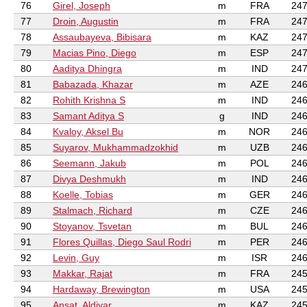
76
Girel, Joseph
m
FRA
247
77
Droin, Augustin
m
FRA
247
78
Assaubayeva, Bibisara
m
KAZ
247
79
Macias Pino, Diego
m
ESP
247
80
Aaditya Dhingra
m
IND
247
81
Babazada, Khazar
m
AZE
246
82
Rohith Krishna S
m
IND
246
83
Samant Aditya S
g
IND
246
84
Kvaloy, Aksel Bu
m
NOR
246
85
Suyarov, Mukhammadzokhid
m
UZB
246
86
Seemann, Jakub
m
POL
246
87
Divya Deshmukh
m
IND
246
88
Koelle, Tobias
m
GER
246
89
Stalmach, Richard
m
CZE
246
90
Stoyanov, Tsvetan
m
BUL
246
91
Flores Quillas, Diego Saul Rodri
m
PER
246
92
Levin, Guy
m
ISR
246
93
Makkar, Rajat
m
FRA
245
94
Hardaway, Brewington
m
USA
245
95
Ansat, Aldiyar
m
KAZ
245