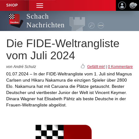
SHOP
TOGGLE
NAVIGATION
Schach
Nachrichten
Die FIDE-Weltrangliste
vom Juli 2024
von André Schulz
Gefällt mir!
|
0 Kommentare
01.07.2024 – In der FIDE-Weltrangliste vom 1. Juli sind Magnus
Carlsen und Hikaru Nakamura die einzigen Spieler über 2800
Elo. Nakamura hat mit Caruana die Plätze getauscht. Bester
Deutscher und viertbester Junior der Welt ist Vincent Keymer.
Dinara Wagner hat Elisabeth Pähtz als beste Deutsche in der
Frauen-Weltrangliste abgelöst.