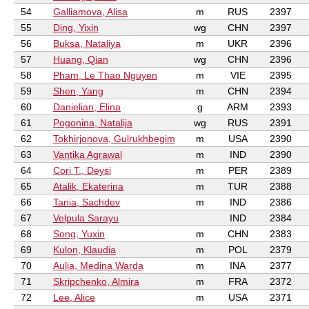
54
Galliamova, Alisa
m
RUS
2397
55
Ding, Yixin
wg
CHN
2397
56
Buksa, Nataliya
m
UKR
2396
57
Huang, Qian
wg
CHN
2396
58
Pham, Le Thao Nguyen
m
VIE
2395
59
Shen, Yang
m
CHN
2394
60
Danielian, Elina
g
ARM
2393
61
Pogonina, Natalija
wg
RUS
2391
62
Tokhirjonova, Gulrukhbegim
m
USA
2390
63
Vantika Agrawal
m
IND
2390
64
Cori T., Deysi
m
PER
2389
65
Atalik, Ekaterina
m
TUR
2388
66
Tania, Sachdev
m
IND
2386
67
Velpula Sarayu
IND
2384
68
Song, Yuxin
m
CHN
2383
69
Kulon, Klaudia
m
POL
2379
70
Aulia, Medina Warda
m
INA
2377
71
Skripchenko, Almira
m
FRA
2372
72
Lee, Alice
m
USA
2371