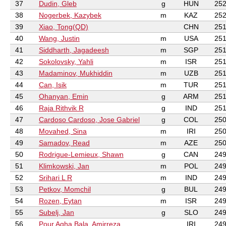
37
Dudin, Gleb
g
HUN
252
38
Nogerbek, Kazybek
m
KAZ
252
39
Xiao, Tong(QD)
CHN
251
40
Wang, Justin
m
USA
251
41
Siddharth, Jagadeesh
m
SGP
251
42
Sokolovsky, Yahli
m
ISR
251
43
Madaminov, Mukhiddin
m
UZB
251
44
Can, Isik
m
TUR
251
45
Ohanyan, Emin
g
ARM
251
46
Raja Rithvik R
g
IND
251
47
Cardoso Cardoso, Jose Gabriel
g
COL
250
48
Movahed, Sina
m
IRI
250
49
Samadov, Read
m
AZE
250
50
Rodrigue-Lemieux, Shawn
g
CAN
249
51
Klimkowski, Jan
m
POL
249
52
Srihari L R
m
IND
249
53
Petkov, Momchil
g
BUL
249
54
Rozen, Eytan
m
ISR
249
55
Subelj, Jan
g
SLO
249
56
Pour Agha Bala, Amirreza
IRI
249