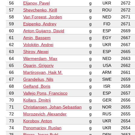
56
Eljanov, Pavel
g
UKR
2672
57
Shevchenko, Kirill
g
ROU
2672
58
Van Foreest, Jorden
g
NED
2671
59
Esipenko, Andrey
g
FID
2671
60
Anton Guijarro, David
g
ESP
2669
61
Amin, Bassem
g
EGY
2667
62
Volokitin, Andrei
g
UKR
2667
63
Shirov, Alexei
g
ESP
2665
64
Warmerdam, Max
g
NED
2663
65
Oparin, Grigoriy
g
USA
2662
66
Martirosyan, Haik M.
g
ARM
2661
67
Grandelius, Nils
g
SWE
2659
68
Gelfand, Boris
g
ISR
2658
69
Vallejo Pons, Francisco
g
ESP
2657
70
Kollars, Dmitrij
g
GER
2656
71
Christiansen, Johan-Sebastian
g
NOR
2655
72
Morozevich, Alexander
g
RUS
2655
73
Korobov, Anton
g
UKR
2654
74
Ponomariov, Ruslan
g
UKR
2654
75
Bjerre, Jonas Buhl
g
DEN
2653