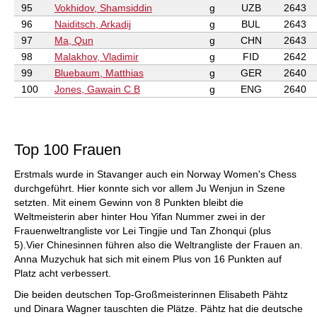
95
Vokhidov, Shamsiddin
g
UZB
2643
96
Naiditsch, Arkadij
g
BUL
2643
97
Ma, Qun
g
CHN
2643
98
Malakhov, Vladimir
g
FID
2642
99
Bluebaum, Matthias
g
GER
2640
100
Jones, Gawain C B
g
ENG
2640
Top 100 Frauen
Erstmals wurde in Stavanger auch ein Norway Women's Chess
durchgeführt. Hier konnte sich vor allem Ju Wenjun in Szene
setzten. Mit einem Gewinn von 8 Punkten bleibt die
Weltmeisterin aber hinter Hou Yifan Nummer zwei in der
Frauenweltrangliste vor Lei Tingjie und Tan Zhonqui (plus
5).Vier Chinesinnen führen also die Weltrangliste der Frauen an.
Anna Muzychuk hat sich mit einem Plus von 16 Punkten auf
Platz acht verbessert.
Die beiden deutschen Top-Großmeisterinnen Elisabeth Pähtz
und Dinara Wagner tauschten die Plätze. Pähtz hat die deutsche