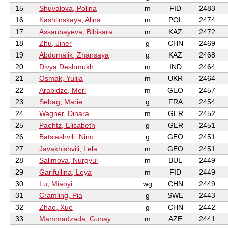
15
Shuvalova, Polina
m
FID
2483
16
Kashlinskaya, Alina
m
POL
2474
17
Assaubayeva, Bibisara
m
KAZ
2472
18
Zhu, Jiner
g
CHN
2469
19
Abdumalik, Zhansaya
g
KAZ
2468
20
Divya Deshmukh
m
IND
2464
21
Osmak, Yuliia
m
UKR
2464
22
Arabidze, Meri
m
GEO
2457
23
Sebag, Marie
g
FRA
2454
24
Wagner, Dinara
m
GER
2452
25
Paehtz, Elisabeth
g
GER
2451
26
Batsiashvili, Nino
g
GEO
2451
27
Javakhishvili, Lela
m
GEO
2451
28
Salimova, Nurgyul
m
BUL
2449
29
Garifullina, Leya
m
FID
2449
30
Lu, Miaoyi
wg
CHN
2449
31
Cramling, Pia
g
SWE
2443
32
Zhao, Xue
g
CHN
2442
33
Mammadzada, Gunay
m
AZE
2441