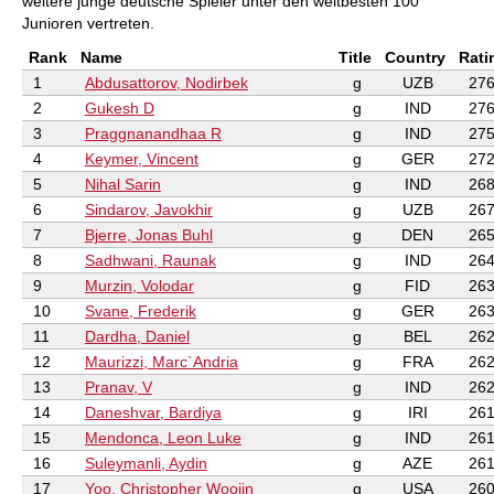
weitere junge deutsche Spieler unter den weltbesten 100
Junioren vertreten.
Rank
Name
Title
Country
Rati
1
Abdusattorov, Nodirbek
g
UZB
276
2
Gukesh D
g
IND
276
3
Praggnanandhaa R
g
IND
275
4
Keymer, Vincent
g
GER
272
5
Nihal Sarin
g
IND
268
6
Sindarov, Javokhir
g
UZB
267
7
Bjerre, Jonas Buhl
g
DEN
265
8
Sadhwani, Raunak
g
IND
264
9
Murzin, Volodar
g
FID
263
10
Svane, Frederik
g
GER
263
11
Dardha, Daniel
g
BEL
262
12
Maurizzi, Marc`Andria
g
FRA
262
13
Pranav, V
g
IND
262
14
Daneshvar, Bardiya
g
IRI
261
15
Mendonca, Leon Luke
g
IND
261
16
Suleymanli, Aydin
g
AZE
261
17
Yoo, Christopher Woojin
g
USA
260