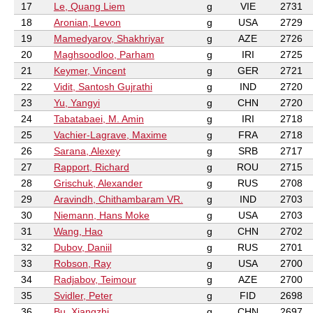
17
Le, Quang Liem
g
VIE
2731
18
Aronian, Levon
g
USA
2729
19
Mamedyarov, Shakhriyar
g
AZE
2726
20
Maghsoodloo, Parham
g
IRI
2725
21
Keymer, Vincent
g
GER
2721
22
Vidit, Santosh Gujrathi
g
IND
2720
23
Yu, Yangyi
g
CHN
2720
24
Tabatabaei, M. Amin
g
IRI
2718
25
Vachier-Lagrave, Maxime
g
FRA
2718
26
Sarana, Alexey
g
SRB
2717
27
Rapport, Richard
g
ROU
2715
28
Grischuk, Alexander
g
RUS
2708
29
Aravindh, Chithambaram VR.
g
IND
2703
30
Niemann, Hans Moke
g
USA
2703
31
Wang, Hao
g
CHN
2702
32
Dubov, Daniil
g
RUS
2701
33
Robson, Ray
g
USA
2700
34
Radjabov, Teimour
g
AZE
2700
35
Svidler, Peter
g
FID
2698
36
Bu, Xiangzhi
g
CHN
2697