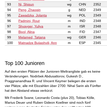
93
Ni, Shiqun
wg
CHN
2352
94
Peng, Zhaoqin
g
NED
2349
95
Zawadzka, Jolanta
wg
POL
2349
96
Padmini, Rout
m
IND
2348
97
Shvayger, Yuliya
m
ISR
2348
98
Bivol, Alina
m
FID
2347
99
Melamed, Tatjana
wg
GER
2346
100
Matnadze Bujiashvili, Ann
m
ESP
2345
Top 100 Junioren
Auf den ersten Plätzen der Junioren-Weltrangliste gab es keine
Veränderungen. Nodirbek Abdusattorov, Gukesh D.,
Praggnanandhaa R. und Vincent Keymer belegen die ersten
vier Plätze, alle mit Elozahlen über 2700. Nihal Sarin als Fünfter
hat den Abstand etwas verkürzt.
Mit Frederik Svane, Leonardo Costa (plus 20), Tobias Kölle,
Marius Deuer und Ruben Gideon Koellner sind noch fünf