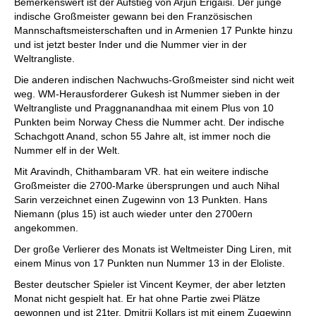
Bemerkenswert ist der Aufstieg von Arjun Erigaisi. Der junge
indische Großmeister gewann bei den Französischen
Mannschaftsmeisterschaften und in Armenien 17 Punkte hinzu
und ist jetzt bester Inder und die Nummer vier in der
Weltrangliste.
Die anderen indischen Nachwuchs-Großmeister sind nicht weit
weg. WM-Herausforderer Gukesh ist Nummer sieben in der
Weltrangliste und Praggnanandhaa mit einem Plus von 10
Punkten beim Norway Chess die Nummer acht. Der indische
Schachgott Anand, schon 55 Jahre alt, ist immer noch die
Nummer elf in der Welt.
Mit Aravindh, Chithambaram VR. hat ein weitere indische
Großmeister die 2700-Marke übersprungen und auch Nihal
Sarin verzeichnet einen Zugewinn von 13 Punkten. Hans
Niemann (plus 15) ist auch wieder unter den 2700ern
angekommen.
Der große Verlierer des Monats ist Weltmeister Ding Liren, mit
einem Minus von 17 Punkten nun Nummer 13 in der Eloliste.
Bester deutscher Spieler ist Vincent Keymer, der aber letzten
Monat nicht gespielt hat. Er hat ohne Partie zwei Plätze
gewonnen und ist 21ter. Dmitrij Kollars ist mit einem Zugewinn