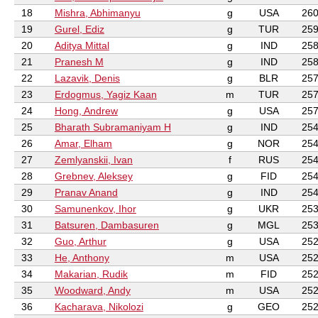
18
Mishra, Abhimanyu
g
USA
260
19
Gurel, Ediz
g
TUR
259
20
Aditya Mittal
g
IND
258
21
Pranesh M
g
IND
258
22
Lazavik, Denis
g
BLR
257
23
Erdogmus, Yagiz Kaan
m
TUR
257
24
Hong, Andrew
g
USA
257
25
Bharath Subramaniyam H
g
IND
254
26
Amar, Elham
g
NOR
254
27
Zemlyanskii, Ivan
f
RUS
254
28
Grebnev, Aleksey
g
FID
254
29
Pranav Anand
g
IND
254
30
Samunenkov, Ihor
g
UKR
253
31
Batsuren, Dambasuren
g
MGL
253
32
Guo, Arthur
g
USA
252
33
He, Anthony
m
USA
252
34
Makarian, Rudik
m
FID
252
35
Woodward, Andy
m
USA
252
36
Kacharava, Nikolozi
g
GEO
252