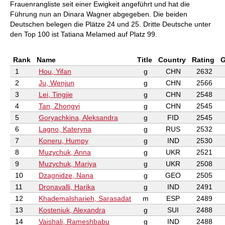
Frauenrangliste seit einer Ewigkeit angeführt und hat die
Führung nun an Dinara Wagner abgegeben. Die beiden
Deutschen belegen die Plätze 24 und 25. Dritte Deutsche unter
den Top 100 ist Tatiana Melamed auf Platz 99.
Rank
Name
Title
Country
Rating
1
Hou, Yifan
g
CHN
2632
2
Ju, Wenjun
g
CHN
2566
3
Lei, Tingjie
g
CHN
2548
4
Tan, Zhongyi
g
CHN
2545
5
Goryachkina, Aleksandra
g
FID
2545
6
Lagno, Kateryna
g
RUS
2532
7
Koneru, Humpy
g
IND
2530
8
Muzychuk, Anna
g
UKR
2521
9
Muzychuk, Mariya
g
UKR
2508
10
Dzagnidze, Nana
g
GEO
2505
11
Dronavalli, Harika
g
IND
2491
12
Khademalsharieh, Sarasadat
m
ESP
2489
13
Kosteniuk, Alexandra
g
SUI
2488
14
Vaishali, Rameshbabu
g
IND
2488