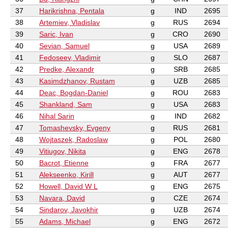
37
Harikrishna, Pentala
g
IND
2695
38
Artemiev, Vladislav
g
RUS
2694
39
Saric, Ivan
g
CRO
2690
40
Sevian, Samuel
g
USA
2689
41
Fedoseev, Vladimir
g
SLO
2687
42
Predke, Alexandr
g
SRB
2685
43
Kasimdzhanov, Rustam
g
UZB
2685
44
Deac, Bogdan-Daniel
g
ROU
2683
45
Shankland, Sam
g
USA
2683
46
Nihal Sarin
g
IND
2682
47
Tomashevsky, Evgeny
g
RUS
2681
48
Wojtaszek, Radoslaw
g
POL
2680
49
Vitiugov, Nikita
g
ENG
2678
50
Bacrot, Etienne
g
FRA
2677
51
Alekseenko, Kirill
g
AUT
2677
52
Howell, David W L
g
ENG
2675
53
Navara, David
g
CZE
2674
54
Sindarov, Javokhir
g
UZB
2674
55
Adams, Michael
g
ENG
2672