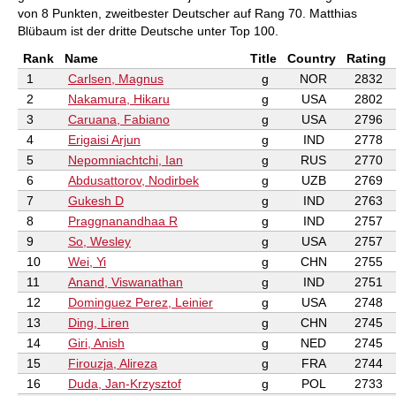
von 8 Punkten, zweitbester Deutscher auf Rang 70. Matthias
Blübaum ist der dritte Deutsche unter Top 100.
Rank
Name
Title
Country
Rating
1
Carlsen, Magnus
g
NOR
2832
2
Nakamura, Hikaru
g
USA
2802
3
Caruana, Fabiano
g
USA
2796
4
Erigaisi Arjun
g
IND
2778
5
Nepomniachtchi, Ian
g
RUS
2770
6
Abdusattorov, Nodirbek
g
UZB
2769
7
Gukesh D
g
IND
2763
8
Praggnanandhaa R
g
IND
2757
9
So, Wesley
g
USA
2757
10
Wei, Yi
g
CHN
2755
11
Anand, Viswanathan
g
IND
2751
12
Dominguez Perez, Leinier
g
USA
2748
13
Ding, Liren
g
CHN
2745
14
Giri, Anish
g
NED
2745
15
Firouzja, Alireza
g
FRA
2744
16
Duda, Jan-Krzysztof
g
POL
2733