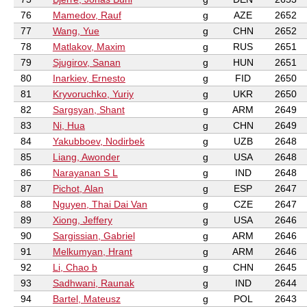
76
Mamedov, Rauf
g
AZE
2652
77
Wang, Yue
g
CHN
2652
78
Matlakov, Maxim
g
RUS
2651
79
Sjugirov, Sanan
g
HUN
2651
80
Inarkiev, Ernesto
g
FID
2650
81
Kryvoruchko, Yuriy
g
UKR
2650
82
Sargsyan, Shant
g
ARM
2649
83
Ni, Hua
g
CHN
2649
84
Yakubboev, Nodirbek
g
UZB
2648
85
Liang, Awonder
g
USA
2648
86
Narayanan S L
g
IND
2648
87
Pichot, Alan
g
ESP
2647
88
Nguyen, Thai Dai Van
g
CZE
2647
89
Xiong, Jeffery
g
USA
2646
90
Sargissian, Gabriel
g
ARM
2646
91
Melkumyan, Hrant
g
ARM
2646
92
Li, Chao b
g
CHN
2645
93
Sadhwani, Raunak
g
IND
2644
94
Bartel, Mateusz
g
POL
2643