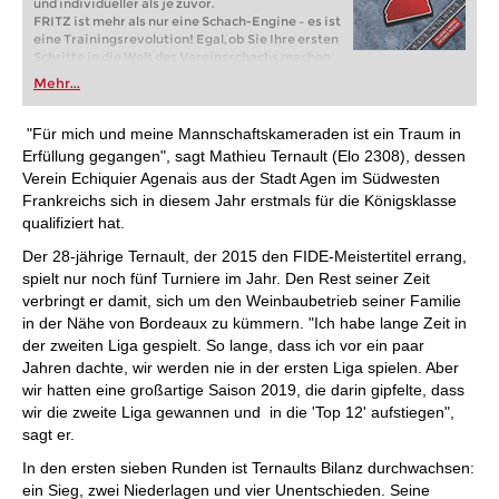
und individueller als je zuvor.
FRITZ ist mehr als nur eine Schach-Engine – es ist
eine Trainingsrevolution! Egal, ob Sie Ihre ersten
Schritte in die Welt des Vereinsschachs machen
oder bereits auf Turnierniveau spielen: Mit
Mehr...
FRITZ trainieren Sie effizienter, intelligenter und
individueller als je zuvor.
"Für mich und meine Mannschaftskameraden ist ein Traum in
Erfüllung gegangen", sagt Mathieu Ternault (Elo 2308), dessen
Verein Echiquier Agenais aus der Stadt Agen im Südwesten
Frankreichs sich in diesem Jahr erstmals für die Königsklasse
qualifiziert hat.
Der 28-jährige Ternault, der 2015 den FIDE-Meistertitel errang,
spielt nur noch fünf Turniere im Jahr. Den Rest seiner Zeit
verbringt er damit, sich um den Weinbaubetrieb seiner Familie
in der Nähe von Bordeaux zu kümmern. "Ich habe lange Zeit in
der zweiten Liga gespielt. So lange, dass ich vor ein paar
Jahren dachte, wir werden nie in der ersten Liga spielen. Aber
wir hatten eine großartige Saison 2019, die darin gipfelte, dass
wir die zweite Liga gewannen und in die 'Top 12' aufstiegen",
sagt er.
In den ersten sieben Runden ist Ternaults Bilanz durchwachsen:
ein Sieg, zwei Niederlagen und vier Unentschieden. Seine