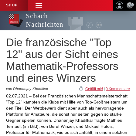
SHOP
TOGGLE
NAVIGATION
Schach
Nachrichten
Die französische "Top
12" aus der Sicht eines
Mathematik-Professors
und eines Winzers
von Dhananjay-Khadilkar
Gefällt mir!
|
0 Kommentare
02.07.2021 – Bei der Französischen Mannschaftsmeisterschaft
"Top 12" kämpfen die Klubs mit Hilfe von Top-Großmeistern um
den Titel. Der Wettbewerb dient aber auch als hervorragende
Plattform für Amateure, die sonst nur selten gegen so starke
Gegner spielen können. Dhananjay Khadilkar fragte Mathieu
Ternault (im Bild), von Beruf Winzer, und Mickael Hutois,
Professor für Mathematik, wie es sich anfühlt, in einem solchen