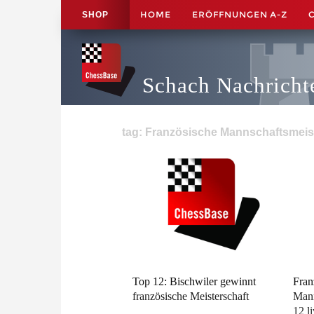
HOME
ERÖFFNUNGEN A-Z
SHOP
Schach Nachricht
tag: Französische Mannschaftsmeist
Top 12: Bischwiler gewinnt
Fran
französische Meisterschaft
Mann
12 l