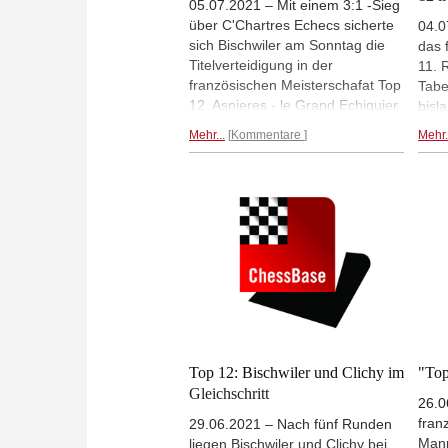
05.07.2021 – Mit einem 3:1 -Sieg
über C'Chartres Echecs sicherte
04.0
sich Bischwiler am Sonntag die
das 
Titelverteidigung in der
11. 
französischen Meisterschafat Top
Tabe
12. Asnieres - le Grand Echiquier
bisl
wurde Zweiter vor Clichy Echecs
einm
Mehr...
Kommentare
Mehr.
92.
könn
Nied
C'Ch
den 
dann
Tabe
heut
jedo
leich
Top 12: Bischwiler und Clichy im
"Top
Gleichschritt
26.0
fran
29.06.2021 – Nach fünf Runden
Mann
liegen Bischwiler und Clichy bei