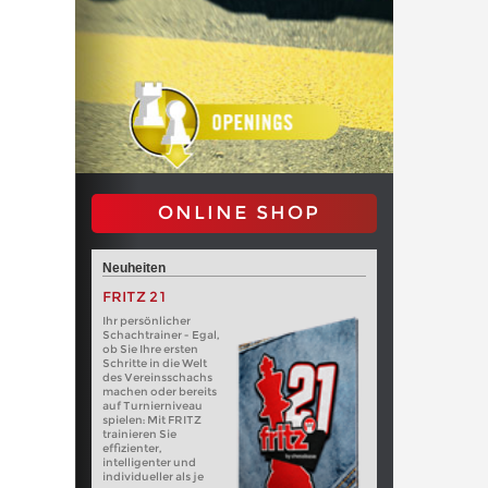
ONLINE SHOP
Neuheiten
FRITZ 21
Ihr persönlicher
Schachtrainer - Egal,
ob Sie Ihre ersten
Schritte in die Welt
des Vereinsschachs
machen oder bereits
auf Turnierniveau
spielen: Mit FRITZ
trainieren Sie
effizienter,
intelligenter und
individueller als je