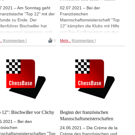
7.2021 – Am Sonntag geht
02.07.2021 – Bei der
französische "Top 12" mit der
Französischen
Runde zu Ende. Der
Mannschaftsmeisterschaft "Top
llenführer Bischwiller hat
12" kämpfen die Klubs mit Hilfe
ang neunmal gewonnen und
von Top-Großmeistern um den
al unentschieden gespielt,
Titel. Der Wettbewerb dient aber
..
Kommentare
5
Mehr...
Kommentare
te aber im Falle einer
auch als hervorragende Plattform
erlage gegen den Vierten
für Amateure, die sonst nur selten
artres Echecs immer noch
gegen so starke Gegner spielen
Titel verpassen. Das wäre
können. Dhananjay Khadilkar
 die Chance für den
fragte Mathieu Ternault (im Bild),
llenzweiten Asnieres, der es
von Beruf Winzer, und Mickael
e gegen den Dritten Clichy
Hutois, Professor für Mathematik,
ch auch alles andere als
wie es sich anfühlt, in einem
t hat. Hier live ab 10.15 Uhr.
solchen Event zu spielen. | Foto:
Dhananjay Khadilkar
 12": Bischwiller vor Clichy
Beginn der französischen
Mannschaftsmeisterschaften
6.2021 – Bei den
zösischen
24.06.2021 – Die Crème de la
schaftsmeisterschaften "Top
Crème des französischen und