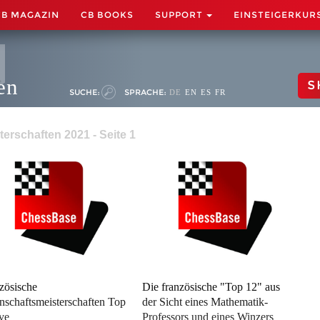
CB MAGAZIN
CB BOOKS
SUPPORT
EINSTEIGERKUR
en
S
SUCHE:
SPRACHE:
DE
EN
ES
FR
erschaften 2021 - Seite 1
zösische
Die französische "Top 12" aus
schaftsmeisterschaften Top
der Sicht eines Mathematik-
ive
Professors und eines Winzers