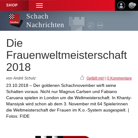
SHOP
TOGGLE
NAVIGATION
Schach
Nachrichten
Die
Frauenweltmeisterschaft
2018
von André Schulz
Gefällt mir!
|
0 Kommentare
23.10.2018 – Der goldenen Schachnovember wirft seine
Schatten voraus. Nicht nur Magnus Carlsen und Fabiano
Caruana spielen in London um die Weltmeisterschaft. In Khanty-
Mansiysk wird schon ab dem 3. November mit 64 Spielerinnen
die Weltmeisterschaft der Frauen im K.o.-System ausgespielt. |
Fotos: FIDE