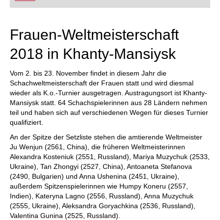
FRITZ trainieren Sie effizienter, intelligenter und
individueller als je zuvor.
Frauen-Weltmeisterschaft
2018 in Khanty-Mansiysk
Vom 2. bis 23. November findet in diesem Jahr die
Schachweltmeisterschaft der Frauen statt und wird diesmal
wieder als K.o.-Turnier ausgetragen. Austragungsort ist Khanty-
Mansiysk statt. 64 Schachspielerinnen aus 28 Ländern nehmen
teil und haben sich auf verschiedenen Wegen für dieses Turnier
qualifiziert.
An der Spitze der Setzliste stehen die amtierende Weltmeister
Ju Wenjun (2561, China), die früheren Weltmeisterinnen
Alexandra Kosteniuk (2551, Russland), Mariya Muzychuk (2533,
Ukraine), Tan Zhongyi (2527, China), Antoaneta Stefanova
(2490, Bulgarien) und Anna Ushenina (2451, Ukraine),
außerdem Spitzenspielerinnen wie Humpy Koneru (2557,
Indien), Kateryna Lagno (2556, Russland), Anna Muzychuk
(2555, Ukraine), Aleksandra Goryachkina (2536, Russland),
Valentina Gunina (2525, Russland).