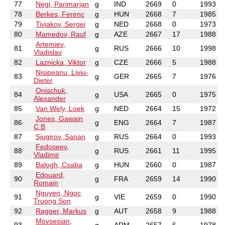
77
Negi, Parimarjan
g
IND
2669
0
1993
78
Berkes, Ferenc
g
HUN
2668
7
1985
79
Tiviakov, Sergei
g
NED
2668
0
1973
80
Mamedov, Rauf
g
AZE
2667
17
1988
Artemiev,
81
g
RUS
2666
10
1998
Vladislav
82
Laznicka, Viktor
g
CZE
2666
5
1988
Nisipeanu, Liviu-
83
g
GER
2665
7
1976
Dieter
Onischuk,
84
g
USA
2665
0
1975
Alexander
85
Van Wely, Loek
g
NED
2664
15
1972
Jones, Gawain
86
g
ENG
2664
7
1987
C B
87
Sjugirov, Sanan
g
RUS
2664
0
1993
Fedoseev,
88
g
RUS
2661
11
1995
Vladimir
89
Balogh, Csaba
g
HUN
2660
0
1987
Edouard,
90
g
FRA
2659
14
1990
Romain
Nguyen, Ngoc
91
g
VIE
2659
0
1990
Truong Son
92
Ragger, Markus
g
AUT
2658
9
1988
Movsesian,