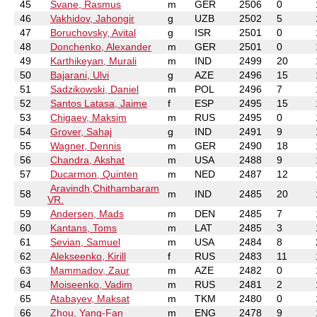
45
Svane, Rasmus
m
GER
2506
0
46
Vakhidov, Jahongir
g
UZB
2502
5
47
Boruchovsky, Avital
g
ISR
2501
0
48
Donchenko, Alexander
m
GER
2501
0
49
Karthikeyan, Murali
m
IND
2499
20
50
Bajarani, Ulvi
g
AZE
2496
15
51
Sadzikowski, Daniel
m
POL
2496
7
52
Santos Latasa, Jaime
f
ESP
2495
15
53
Chigaev, Maksim
m
RUS
2495
0
54
Grover, Sahaj
g
IND
2491
9
55
Wagner, Dennis
m
GER
2490
18
56
Chandra, Akshat
m
USA
2488
9
57
Ducarmon, Quinten
m
NED
2487
12
Aravindh,Chithambaram
58
m
IND
2485
20
VR.
59
Andersen, Mads
m
DEN
2485
7
60
Kantans, Toms
m
LAT
2485
3
61
Sevian, Samuel
m
USA
2484
8
62
Alekseenko, Kirill
f
RUS
2483
11
63
Mammadov, Zaur
m
AZE
2482
0
64
Moiseenko, Vadim
m
RUS
2481
2
65
Atabayev, Maksat
m
TKM
2480
0
66
Zhou, Yang-Fan
m
ENG
2478
9