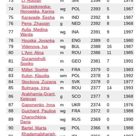
73
Li, Ruofan
m
SIN
2394
0
1978
Szczepkowska-
74
wg
POL
2393
5
1987
Horowska, Karina
75
Karavade, Eesha
m
IND
2392
9
1987
76
Peng, Zhaoqin
g
NED
2392
8
1968
Aulia, Medina
77
wg
INA
2391
9
1997
Warda
78
Houska, Jovanka
m
ENG
2389
0
1980
79
Videnova, Iva
wg
BUL
2388
16
1987
80
L'Ami, Alina
m
ROU
2386
11
1985
Guramishvili,
81
m
GEO
2381
7
1991
Sopiko
82
Milliet, Sophie
m
FRA
2379
0
1983
83
Kulon, Klaudia
wm
POL
2378
3
1992
84
Stockova, Zuzana
m
SVK
2378
0
1977
85
Bulmaga, Irina
m
ROU
2377
14
1993
Arakhamia-Grant,
86
g
SCO
2377
9
1968
Ketevan
87
Gaponenko, Inna
m
UKR
2374
0
1976
88
Guichard, Pauline
wg
FRA
2372
0
1988
Charochkina,
89
wg
RUS
2369
0
1990
Daria
90
Bartel, Marta
wg
POL
2366
9
1988
Khademalsharieh,