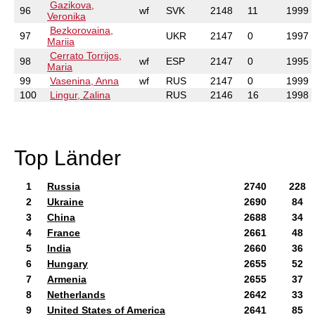
Gazikova,
96
wf
SVK
2148
11
1999
Veronika
Bezkorovaina,
97
UKR
2147
0
1997
Mariia
Cerrato Torrijos,
98
wf
ESP
2147
0
1995
Maria
99
Vasenina, Anna
wf
RUS
2147
0
1999
100
Lingur, Zalina
RUS
2146
16
1998
Top Länder
1
Russia
2740
228
2
Ukraine
2690
84
3
China
2688
34
4
France
2661
48
5
India
2660
36
6
Hungary
2655
52
7
Armenia
2655
37
8
Netherlands
2642
33
9
United States of America
2641
85