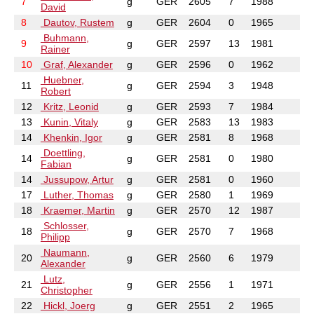
7
g
GER
2605
7
1988
David
8
Dautov, Rustem
g
GER
2604
0
1965
Buhmann,
9
g
GER
2597
13
1981
Rainer
10
Graf, Alexander
g
GER
2596
0
1962
Huebner,
11
g
GER
2594
3
1948
Robert
12
Kritz, Leonid
g
GER
2593
7
1984
13
Kunin, Vitaly
g
GER
2583
13
1983
14
Khenkin, Igor
g
GER
2581
8
1968
Doettling,
14
g
GER
2581
0
1980
Fabian
14
Jussupow, Artur
g
GER
2581
0
1960
17
Luther, Thomas
g
GER
2580
1
1969
18
Kraemer, Martin
g
GER
2570
12
1987
Schlosser,
18
g
GER
2570
7
1968
Philipp
Naumann,
20
g
GER
2560
6
1979
Alexander
Lutz,
21
g
GER
2556
1
1971
Christopher
22
Hickl, Joerg
g
GER
2551
2
1965