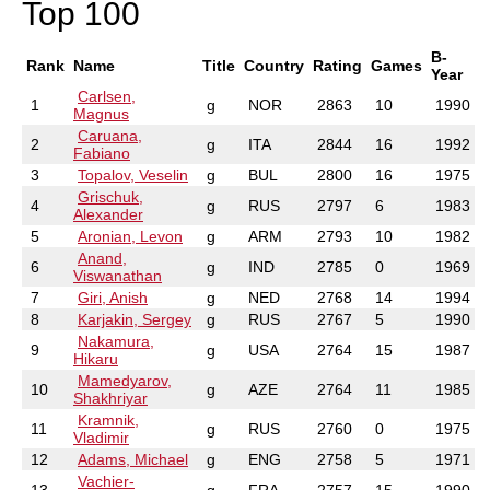
Top 100
B-
Rank
Name
Title
Country
Rating
Games
Year
Carlsen,
1
g
NOR
2863
10
1990
Magnus
Caruana,
2
g
ITA
2844
16
1992
Fabiano
3
Topalov, Veselin
g
BUL
2800
16
1975
Grischuk,
4
g
RUS
2797
6
1983
Alexander
5
Aronian, Levon
g
ARM
2793
10
1982
Anand,
6
g
IND
2785
0
1969
Viswanathan
7
Giri, Anish
g
NED
2768
14
1994
8
Karjakin, Sergey
g
RUS
2767
5
1990
Nakamura,
9
g
USA
2764
15
1987
Hikaru
Mamedyarov,
10
g
AZE
2764
11
1985
Shakhriyar
Kramnik,
11
g
RUS
2760
0
1975
Vladimir
12
Adams, Michael
g
ENG
2758
5
1971
Vachier-