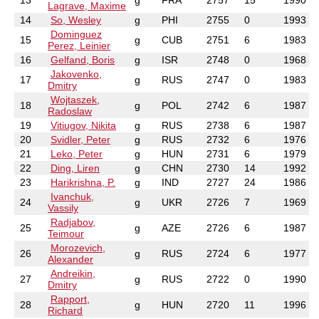
13
g
FRA
2757
15
1990
Lagrave, Maxime
14
So, Wesley
g
PHI
2755
0
1993
Dominguez
15
g
CUB
2751
6
1983
Perez, Leinier
16
Gelfand, Boris
g
ISR
2748
0
1968
Jakovenko,
17
g
RUS
2747
0
1983
Dmitry
Wojtaszek,
18
g
POL
2742
6
1987
Radoslaw
19
Vitiugov, Nikita
g
RUS
2738
6
1987
20
Svidler, Peter
g
RUS
2732
6
1976
21
Leko, Peter
g
HUN
2731
6
1979
22
Ding, Liren
g
CHN
2730
14
1992
23
Harikrishna, P.
g
IND
2727
24
1986
Ivanchuk,
24
g
UKR
2726
7
1969
Vassily
Radjabov,
25
g
AZE
2726
6
1987
Teimour
Morozevich,
26
g
RUS
2724
6
1977
Alexander
Andreikin,
27
g
RUS
2722
0
1990
Dmitry
Rapport,
28
g
HUN
2720
11
1996
Richard