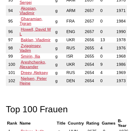
93
g
ARM
2657
6
1978
Sergei
Akopian,
94
g
ARM
2657
0
1971
Vladimir
Gharamian,
95
g
FRA
2657
0
1984
Tigran
Howell, David W
96
g
ENG
2657
0
1990
L
97
Baklan, Vladimir
g
UKR
2656
13
1978
Zvjaginsev,
98
g
RUS
2655
4
1976
Vadim
99
Smirin, Ilia
g
ISR
2655
0
1968
Areshchenko,
100
g
UKR
2654
9
1986
Alexander
101
Dreev, Aleksey
g
RUS
2654
4
1969
Nielsen, Peter
102
g
DEN
2654
0
1973
Heine
Top 100 Frauen
B-
Rank
Name
Title
Country
Rating
Games
Year