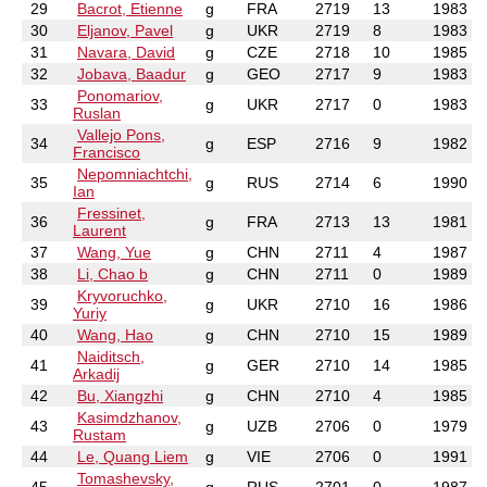
29
Bacrot, Etienne
g
FRA
2719
13
1983
30
Eljanov, Pavel
g
UKR
2719
8
1983
31
Navara, David
g
CZE
2718
10
1985
32
Jobava, Baadur
g
GEO
2717
9
1983
Ponomariov,
33
g
UKR
2717
0
1983
Ruslan
Vallejo Pons,
34
g
ESP
2716
9
1982
Francisco
Nepomniachtchi,
35
g
RUS
2714
6
1990
Ian
Fressinet,
36
g
FRA
2713
13
1981
Laurent
37
Wang, Yue
g
CHN
2711
4
1987
38
Li, Chao b
g
CHN
2711
0
1989
Kryvoruchko,
39
g
UKR
2710
16
1986
Yuriy
40
Wang, Hao
g
CHN
2710
15
1989
Naiditsch,
41
g
GER
2710
14
1985
Arkadij
42
Bu, Xiangzhi
g
CHN
2710
4
1985
Kasimdzhanov,
43
g
UZB
2706
0
1979
Rustam
44
Le, Quang Liem
g
VIE
2706
0
1991
Tomashevsky,