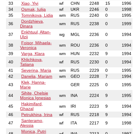
33
Xiao, Yiyi
wf
CHN
2248
15
1996
34
Osmak, Iulija
wf
UKR
2246
0
1998
35
Tomnikova, Lidia
wm
RUS
2240
0
1995
Dordzhieva,
36
wm
RUS
2238
0
1999
Dinara
Enkhtuul, Altan-
37
wg
MGL
2236
0
1994
Ulzii
Foisor, Mihaela-
38
wm
ROU
2236
0
1994
Veronica
39
Varga, Klara
wm
HUN
2232
9
1994
Khlichkova,
40
wf
RUS
2230
0
1994
Tatiana
41
Severina, Maria
wm
RUS
2229
0
1995
42
Danelia, Mariam
wm
GEO
2228
7
1994
Klek, Hanna-
43
GER
2225
0
1995
Marie
Sihite, Chelsie
44
wm
INA
2224
9
1995
Monica Ignesias
Hakimifard,
45
wm
IRI
2223
9
1994
Ghazal
46
Petrukhina, Irina
wf
RUS
2218
9
1994
Santeramo,
47
wf
ITA
2217
9
1998
Alessia
Monica, Putri
48
wf
INA
2213
0
1997