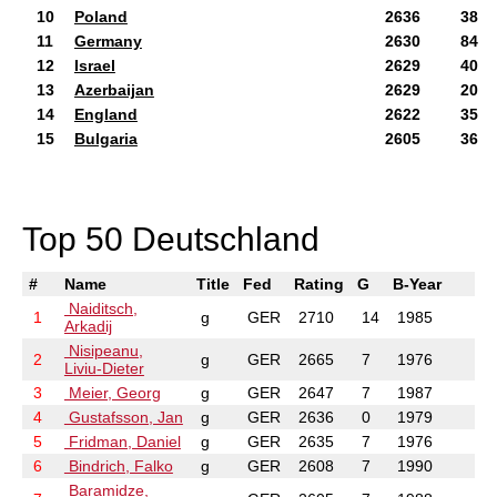
10
Poland
2636
38
11
Germany
2630
84
12
Israel
2629
40
13
Azerbaijan
2629
20
14
England
2622
35
15
Bulgaria
2605
36
Top 50 Deutschland
#
Name
Title
Fed
Rating
G
B-Year
Naiditsch,
1
g
GER
2710
14
1985
Arkadij
Nisipeanu,
2
g
GER
2665
7
1976
Liviu-Dieter
3
Meier, Georg
g
GER
2647
7
1987
4
Gustafsson, Jan
g
GER
2636
0
1979
5
Fridman, Daniel
g
GER
2635
7
1976
6
Bindrich, Falko
g
GER
2608
7
1990
Baramidze,