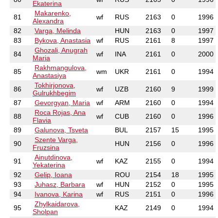
Ekaterina
Makarenko,
81
wf
RUS
2163
0
1996
Alexandra
82
Varga, Melinda
HUN
2163
0
1997
83
Bykova, Anastasia
wf
RUS
2161
8
1997
Ghozali, Anugrah
84
wf
INA
2161
0
2000
Maria
Rakhmangulova,
85
wm
UKR
2161
0
1994
Anastasiya
Tokhirjonova,
86
wf
UZB
2160
9
1999
Gulrukhbegim
87
Gevorgyan, Maria
wf
ARM
2160
0
1994
Roca Rojas, Ana
88
wf
CUB
2160
0
1996
Flavia
89
Galunova, Tsveta
BUL
2157
15
1995
Szente Varga,
90
HUN
2156
0
1996
Fruzsina
Ainutdinova,
91
wf
KAZ
2155
0
1994
Yekaterina
92
Gelip, Ioana
ROU
2154
18
1995
93
Juhasz, Barbara
wf
HUN
2152
0
1995
94
Ivanova, Karina
wf
RUS
2151
0
1996
Zhylkaidarova,
95
KAZ
2149
0
1994
Sholpan