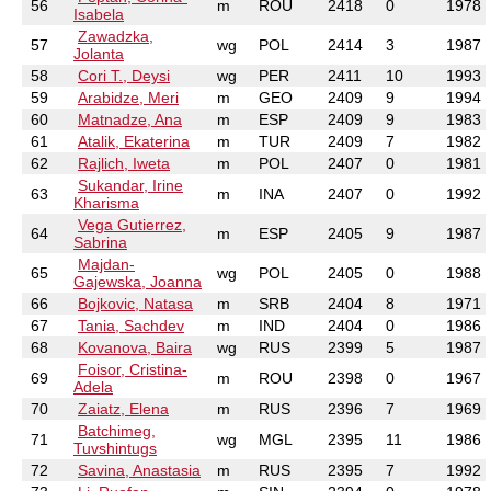
56
m
ROU
2418
0
1978
Isabela
Zawadzka,
57
wg
POL
2414
3
1987
Jolanta
58
Cori T., Deysi
wg
PER
2411
10
1993
59
Arabidze, Meri
m
GEO
2409
9
1994
60
Matnadze, Ana
m
ESP
2409
9
1983
61
Atalik, Ekaterina
m
TUR
2409
7
1982
62
Rajlich, Iweta
m
POL
2407
0
1981
Sukandar, Irine
63
m
INA
2407
0
1992
Kharisma
Vega Gutierrez,
64
m
ESP
2405
9
1987
Sabrina
Majdan-
65
wg
POL
2405
0
1988
Gajewska, Joanna
66
Bojkovic, Natasa
m
SRB
2404
8
1971
67
Tania, Sachdev
m
IND
2404
0
1986
68
Kovanova, Baira
wg
RUS
2399
5
1987
Foisor, Cristina-
69
m
ROU
2398
0
1967
Adela
70
Zaiatz, Elena
m
RUS
2396
7
1969
Batchimeg,
71
wg
MGL
2395
11
1986
Tuvshintugs
72
Savina, Anastasia
m
RUS
2395
7
1992