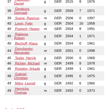
37
g
GER
2515
8
1976
Daniel
Ginsburg,
38
g
GER
2509
7
1971
Gennadi
39
Svane, Rasmus
m
GER
2506
0
1997
40
Levin, Felix
g
GER
2504
16
1958
40
Poetsch, Hagen
m
GER
2504
8
1991
Rabiega,
40
g
GER
2504
1
1971
Robert
40
Bischoff, Klaus
g
GER
2504
0
1961
Donchenko,
44
m
GER
2501
0
1998
Alexander
45
Teske, Henrik
g
GER
2500
0
1968
46
Richter, Michael
m
GER
2499
8
1978
46
Rotstein, Arkadij
g
GER
2499
1
1961
Gabriel,
48
g
GER
2495
0
1975
Christian
49
Milov, Leonid
g
GER
2492
6
1966
Henrichs,
49
m
GER
2492
0
1973
Thomas