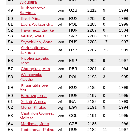
Wigustira
Kurbonboeva,
49
wm
UZB
2212
9
1994
Sarvinoz
50
Bivol, Alina
wm
RUS
2208
0
1996
51
Lach, Aleksandra
wf
POL
2208
0
1995
52
Havanecz, Bianka
HUN
2207
0
1994
53
Velikic, Adela
SRB
2206
20
1997
54
Styazhkina, Anna
wm
RUS
2205
17
1997
Abdusattorova,
55
wf
UZB
2202
25
1999
Bakhora
Nicolas Zapata,
56
wm
ESP
2202
9
1997
Irene
57
Chumpitaz, Ann
wm
PER
2201
0
1994
Wisniowska,
58
wf
POL
2198
3
1995
Klaudia
Khusnutdinova,
59
wf
RUS
2198
0
1998
Alsu
60
Baraeva, Irina
wm
RUS
2197
0
1995
61
Suliati, Annisa
wf
INA
2192
0
1999
62
Mona, Khaled
wg
EGY
2191
9
1994
Castrillon Gomez,
63
wm
COL
2191
0
1995
Melissa
64
Marikova, Jana
CZE
2185
11
1996
65
Rodionova, Polina
wf
RUS
2182
11
1997