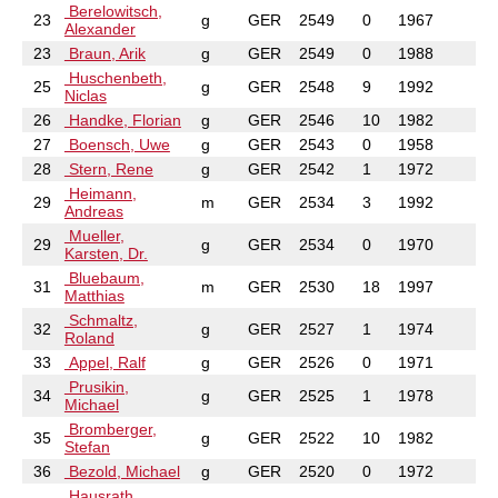
Berelowitsch,
23
g
GER
2549
0
1967
Alexander
23
Braun, Arik
g
GER
2549
0
1988
Huschenbeth,
25
g
GER
2548
9
1992
Niclas
26
Handke, Florian
g
GER
2546
10
1982
27
Boensch, Uwe
g
GER
2543
0
1958
28
Stern, Rene
g
GER
2542
1
1972
Heimann,
29
m
GER
2534
3
1992
Andreas
Mueller,
29
g
GER
2534
0
1970
Karsten, Dr.
Bluebaum,
31
m
GER
2530
18
1997
Matthias
Schmaltz,
32
g
GER
2527
1
1974
Roland
33
Appel, Ralf
g
GER
2526
0
1971
Prusikin,
34
g
GER
2525
1
1978
Michael
Bromberger,
35
g
GER
2522
10
1982
Stefan
36
Bezold, Michael
g
GER
2520
0
1972
Hausrath,