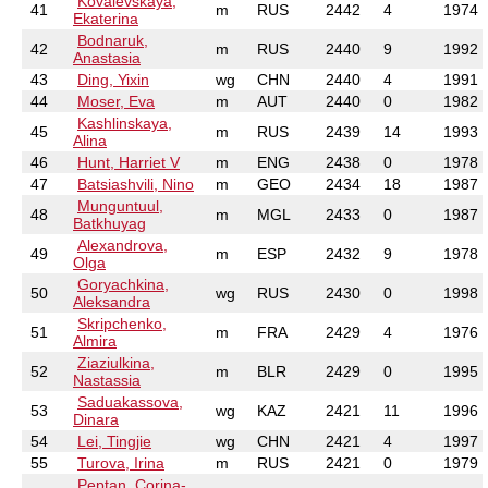
Kovalevskaya,
41
m
RUS
2442
4
1974
Ekaterina
Bodnaruk,
42
m
RUS
2440
9
1992
Anastasia
43
Ding, Yixin
wg
CHN
2440
4
1991
44
Moser, Eva
m
AUT
2440
0
1982
Kashlinskaya,
45
m
RUS
2439
14
1993
Alina
46
Hunt, Harriet V
m
ENG
2438
0
1978
47
Batsiashvili, Nino
m
GEO
2434
18
1987
Munguntuul,
48
m
MGL
2433
0
1987
Batkhuyag
Alexandrova,
49
m
ESP
2432
9
1978
Olga
Goryachkina,
50
wg
RUS
2430
0
1998
Aleksandra
Skripchenko,
51
m
FRA
2429
4
1976
Almira
Ziaziulkina,
52
m
BLR
2429
0
1995
Nastassia
Saduakassova,
53
wg
KAZ
2421
11
1996
Dinara
54
Lei, Tingjie
wg
CHN
2421
4
1997
55
Turova, Irina
m
RUS
2421
0
1979
Peptan, Corina-