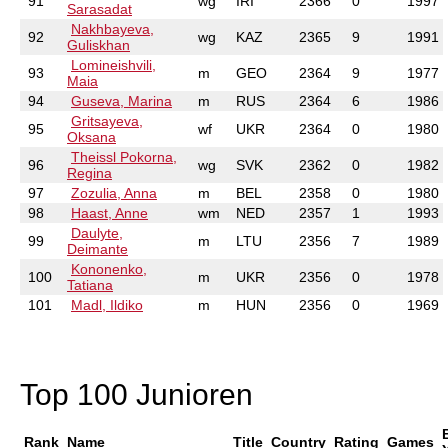
91
wg
IRI
2366
0
1997
Sarasadat
Nakhbayeva,
92
wg
KAZ
2365
9
1991
Guliskhan
Lomineishvili,
93
m
GEO
2364
9
1977
Maia
94
Guseva, Marina
m
RUS
2364
6
1986
Gritsayeva,
95
wf
UKR
2364
0
1980
Oksana
Theissl Pokorna,
96
wg
SVK
2362
0
1982
Regina
97
Zozulia, Anna
m
BEL
2358
0
1980
98
Haast, Anne
wm
NED
2357
1
1993
Daulyte,
99
m
LTU
2356
7
1989
Deimante
Kononenko,
100
m
UKR
2356
0
1978
Tatiana
101
Madl, Ildiko
m
HUN
2356
0
1969
Top 100 Junioren
Rank
Name
Title
Country
Rating
Games