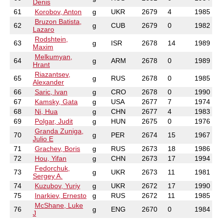
Denis
61
Korobov, Anton
g
UKR
2679
4
1985
Bruzon Batista,
62
g
CUB
2679
0
1982
Lazaro
Rodshtein,
63
g
ISR
2678
14
1989
Maxim
Melkumyan,
64
g
ARM
2678
0
1989
Hrant
Riazantsev,
65
g
RUS
2678
0
1985
Alexander
66
Saric, Ivan
g
CRO
2678
0
1990
67
Kamsky, Gata
g
USA
2677
7
1974
68
Ni, Hua
g
CHN
2677
4
1983
69
Polgar, Judit
g
HUN
2675
0
1976
Granda Zuniga,
70
g
PER
2674
15
1967
Julio E
71
Grachev, Boris
g
RUS
2673
18
1986
72
Hou, Yifan
g
CHN
2673
17
1994
Fedorchuk,
73
g
UKR
2673
11
1981
Sergey A.
74
Kuzubov, Yuriy
g
UKR
2672
17
1990
75
Inarkiev, Ernesto
g
RUS
2672
11
1985
McShane, Luke
76
g
ENG
2670
0
1984
J