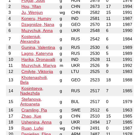
1
Polgar, Judit
g
HUN
2675
0
1976
2
Hou, Yifan
g
CHN
2673
17
1994
3
Ju, Wenjun
wg
CHN
2582
15
1991
4
Koneru, Humpy
g
IND
2581
11
1987
5
Dzagnidze, Nana
g
GEO
2570
13
1987
6
Muzychuk, Anna
g
UKR
2548
6
1990
Kosteniuk,
7
g
RUS
2542
6
1984
Alexandra
8
Gunina, Valentina
g
RUS
2530
6
1989
9
Lagno, Kateryna
g
RUS
2530
5
1989
10
Harika, Dronavalli
g
IND
2528
11
1991
11
Muzychuk, Mariya
m
UKR
2526
9
1992
12
Cmilyte, Viktorija
g
LTU
2525
0
1983
Khotenashvili,
13
g
GEO
2523
18
1988
Bela
Kosintseva,
14
g
RUS
2517
7
1985
Nadezhda
Stefanova,
15
g
BUL
2517
0
1979
Antoaneta
16
Cramling, Pia
g
SWE
2512
6
1963
17
Zhao, Xue
g
CHN
2510
15
1985
18
Ushenina, Anna
g
UKR
2494
17
1985
19
Ruan, Lufei
wg
CHN
2491
0
1987
20
Danielian, Elina
g
ARM
2487
11
1978