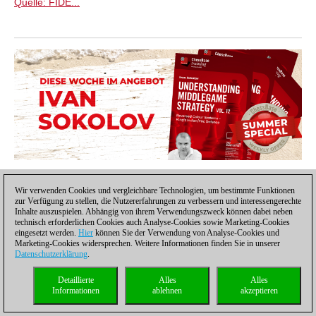
Quelle: FIDE...
Themen:
Eloliste
,
FIDE
Wir verwenden Cookies und vergleichbare Technologien, um bestimmte Funktionen
zur Verfügung zu stellen, die Nutzererfahrungen zu verbessern und interessengerechte
Inhalte auszuspielen. Abhängig von ihrem Verwendungszweck können dabei neben
technisch erforderlichen Cookies auch Analyse-Cookies sowie Marketing-Cookies
eingesetzt werden.
Hier
können Sie der Verwendung von Analyse-Cookies und
Marketing-Cookies widersprechen. Weitere Informationen finden Sie in unserer
Datenschutzerklärung
.
André Schulz
André Schulz, seit 1991 bei ChessBase, ist seit 1997
Detaillierte
Alles
Alles
der Redakteur der deutschsprachigen ChessBase
Informationen
ablehnen
akzeptieren
Schachnachrichten-Seite.