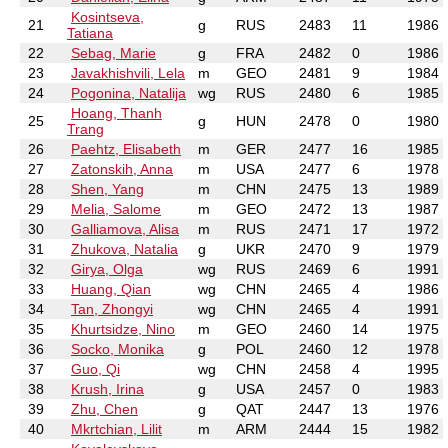
Kosintseva,
21
g
RUS
2483
11
1986
Tatiana
22
Sebag, Marie
g
FRA
2482
0
1986
23
Javakhishvili, Lela
m
GEO
2481
9
1984
24
Pogonina, Natalija
wg
RUS
2480
6
1985
Hoang, Thanh
25
g
HUN
2478
0
1980
Trang
26
Paehtz, Elisabeth
m
GER
2477
16
1985
27
Zatonskih, Anna
m
USA
2477
6
1978
28
Shen, Yang
m
CHN
2475
13
1989
29
Melia, Salome
m
GEO
2472
13
1987
30
Galliamova, Alisa
m
RUS
2471
17
1972
31
Zhukova, Natalia
g
UKR
2470
9
1979
32
Girya, Olga
wg
RUS
2469
6
1991
33
Huang, Qian
wg
CHN
2465
4
1986
34
Tan, Zhongyi
wg
CHN
2465
4
1991
35
Khurtsidze, Nino
m
GEO
2460
14
1975
36
Socko, Monika
g
POL
2460
12
1978
37
Guo, Qi
wg
CHN
2458
4
1995
38
Krush, Irina
g
USA
2457
0
1983
39
Zhu, Chen
g
QAT
2447
13
1976
40
Mkrtchian, Lilit
m
ARM
2444
15
1982