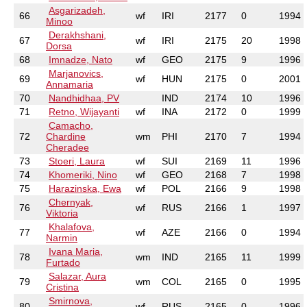
Asgarizadeh,
66
wf
IRI
2177
0
1994
Minoo
Derakhshani,
67
wf
IRI
2175
20
1998
Dorsa
68
Imnadze, Nato
wf
GEO
2175
9
1996
Marjanovics,
69
wf
HUN
2175
0
2001
Annamaria
70
Nandhidhaa, PV
IND
2174
10
1996
71
Retno, Wijayanti
wf
INA
2172
0
1999
Camacho,
72
Chardine
wm
PHI
2170
7
1994
Cheradee
73
Stoeri, Laura
wf
SUI
2169
11
1996
74
Khomeriki, Nino
wf
GEO
2168
7
1998
75
Harazinska, Ewa
wf
POL
2166
9
1998
Chernyak,
76
wf
RUS
2166
1
1997
Viktoria
Khalafova,
77
wf
AZE
2166
0
1994
Narmin
Ivana Maria,
78
wm
IND
2165
11
1999
Furtado
Salazar, Aura
79
wm
COL
2165
0
1995
Cristina
Smirnova,
80
wf
RUS
2165
0
1996