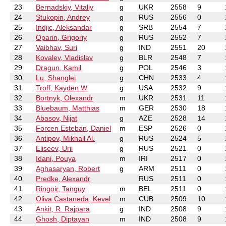
23
Bernadskiy, Vitaliy
g
UKR
2558
9
24
Stukopin, Andrey
g
RUS
2556
0
25
Indjic, Aleksandar
g
SRB
2554
7
26
Oparin, Grigoriy
g
RUS
2552
7
27
Vaibhav, Suri
g
IND
2551
20
28
Kovalev, Vladislav
g
BLR
2548
7
29
Dragun, Kamil
g
POL
2546
3
30
Lu, Shanglei
g
CHN
2533
4
31
Troff, Kayden W
g
USA
2532
9
32
Bortnyk, Olexandr
m
UKR
2531
11
33
Bluebaum, Matthias
m
GER
2530
18
34
Abasov, Nijat
g
AZE
2528
14
35
Forcen Esteban, Daniel
m
ESP
2526
0
36
Antipov, Mikhail Al.
g
RUS
2524
5
37
Eliseev, Urii
g
RUS
2521
0
38
Idani, Pouya
m
IRI
2517
0
39
Aghasaryan, Robert
g
ARM
2511
0
40
Predke, Alexandr
RUS
2511
0
41
Ringoir, Tanguy
m
BEL
2511
0
42
Oliva Castaneda, Kevel
m
CUB
2509
10
43
Ankit, R. Rajpara
g
IND
2508
9
44
Ghosh, Diptayan
m
IND
2508
9