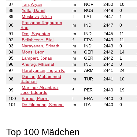
87
Tari, Aryan
m
NOR
2450
10
88
Yuffa, Daniil
m
RUS
2449
0
89
Meskovs, Nikita
f
LAT
2447
1
Prasanna Raghuram
90
m
IND
2447
0
Rao
91
Das, Sayantan
m
IND
2445
11
92
Bellahcene, Bilel
f
FRA
2443
11
93
Narayanan, Srinath
m
IND
2443
0
94
Mons, Leon
m
GER
2442
14
95
Lampert, Jonas
m
GER
2442
1
96
Anurag, Mhamal
m
IND
2442
0
97
Harutyunian, Tigran K.
m
ARM
2441
24
Dastan, Muhammed
98
m
TUR
2441
10
Batuhan
Martinez Alcantara,
99
f
PER
2440
19
Jose Eduardo
100
Barbot, Pierre
f
FRA
2440
0
101
De Filomeno, Simone
m
ITA
2440
0
Top 100 Mädchen