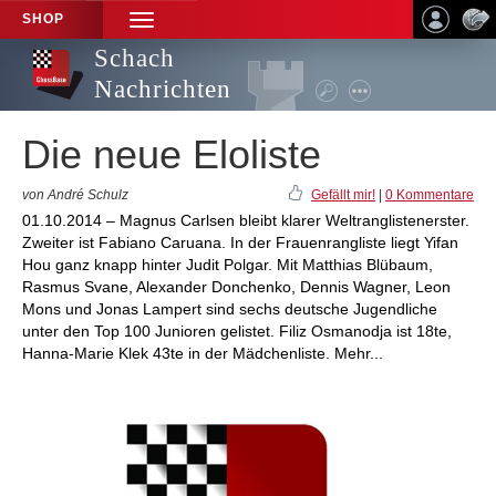
SHOP
TOGGLE
NAVIGATION
Schach
Nachrichten
Die neue Eloliste
von André Schulz
Gefällt mir!
|
0 Kommentare
01.10.2014 – Magnus Carlsen bleibt klarer Weltranglistenerster.
Zweiter ist Fabiano Caruana. In der Frauenrangliste liegt Yifan
Hou ganz knapp hinter Judit Polgar. Mit Matthias Blübaum,
Rasmus Svane, Alexander Donchenko, Dennis Wagner, Leon
Mons und Jonas Lampert sind sechs deutsche Jugendliche
unter den Top 100 Junioren gelistet. Filiz Osmanodja ist 18te,
Hanna-Marie Klek 43te in der Mädchenliste. Mehr...