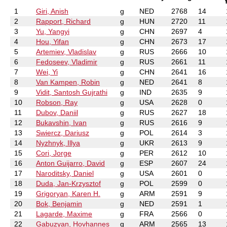
1
Giri, Anish
g
NED
2768
14
2
Rapport, Richard
g
HUN
2720
11
3
Yu, Yangyi
g
CHN
2697
4
4
Hou, Yifan
g
CHN
2673
17
5
Artemiev, Vladislav
g
RUS
2666
10
6
Fedoseev, Vladimir
g
RUS
2661
11
7
Wei, Yi
g
CHN
2641
16
8
Van Kampen, Robin
g
NED
2641
8
9
Vidit, Santosh Gujrathi
g
IND
2635
9
10
Robson, Ray
g
USA
2628
0
11
Dubov, Daniil
g
RUS
2627
18
12
Bukavshin, Ivan
g
RUS
2616
9
13
Swiercz, Dariusz
g
POL
2614
3
14
Nyzhnyk, Illya
g
UKR
2613
9
15
Cori, Jorge
g
PER
2612
10
16
Anton Guijarro, David
g
ESP
2607
24
17
Naroditsky, Daniel
g
USA
2601
0
18
Duda, Jan-Krzysztof
g
POL
2599
0
19
Grigoryan, Karen H.
g
ARM
2591
9
20
Bok, Benjamin
g
NED
2591
1
21
Lagarde, Maxime
g
FRA
2566
0
22
Gabuzyan, Hovhannes
g
ARM
2565
13