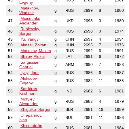
45
g
RUS
2701
0
1987
Evgeny
Malakhov,
46
g
RUS
2699
8
1980
Vladimir
Moiseenko,
47
g
UKR
2698
0
1980
Alexander
Rublevsky,
48
g
RUS
2698
0
1974
Sergei
49
Yu, Yangyi
g
CHN
2697
4
1994
50
Almasi, Zoltan
g
HUN
2695
7
1976
51
Matlakov, Maxim
g
RUS
2692
6
1991
52
Shirov, Alexei
g
LAT
2691
6
1972
Sargissian,
53
g
ARM
2690
7
1983
Gabriel
54
Lysyj, Igor
g
RUS
2686
6
1987
Alekseev,
55
g
RUS
2682
11
1985
Evgeny
Sasikiran,
56
g
IND
2682
6
1981
Krishnan
Motylev,
57
g
RUS
2682
4
1979
Alexander
58
Zhigalko, Sergei
g
BLR
2681
19
1989
Cheparinov,
59
g
BUL
2681
11
1986
Ivan
Khismatullin,
60
g
RUS
2681
0
1984