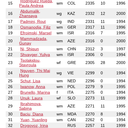
Rodriguez Rueda,
15
wm
COL
2335
10
1996
Paula Andrea
Abdumalik,
16
wg
KAZ
2332
12
2000
Zhansaya
17
Padmini, Rout
wg
IND
2331
11
1994
18
Osmanodja, Filiz
wm
GER
2317
11
1996
19
Efroimski, Marsel
wm
ISR
2316
7
1995
Mammadzada,
20
wm
AZE
2316
0
2000
Gunay
21
Ni, Shiqun
wm
CHN
2312
3
1997
22
Shvayger, Yuliya
wm
ISR
2306
0
1994
Tsolakidou,
23
wf
GRE
2305
28
2000
Stavroula
Nguyen, Thi Mai
24
wg
VIE
2299
0
1994
Hung
25
Schut, Lisa
wm
NED
2296
0
1994
26
Iwanow, Anna
wm
POL
2279
9
1995
27
Brunello, Marina
f
ITA
2275
0
1994
28
Unuk, Laura
wf
SLO
2273
11
1999
Ibrahimova,
29
wm
AZE
2271
11
1995
Sabina
30
Baciu, Diana
wm
MDA
2270
8
1994
31
Yuan, Yuanling
wm
CAN
2262
0
1994
32
Drogovoz, Irina
RUS
2257
11
1999