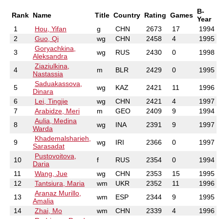
B-
Rank
Name
Title
Country
Rating
Games
Year
1
Hou, Yifan
g
CHN
2673
17
1994
2
Guo, Qi
wg
CHN
2458
4
1995
Goryachkina,
3
wg
RUS
2430
0
1998
Aleksandra
Ziaziulkina,
4
m
BLR
2429
0
1995
Nastassia
Saduakassova,
5
wg
KAZ
2421
11
1996
Dinara
6
Lei, Tingjie
wg
CHN
2421
4
1997
7
Arabidze, Meri
m
GEO
2409
9
1994
Aulia, Medina
8
wg
INA
2391
9
1997
Warda
Khademalsharieh,
9
wg
IRI
2366
0
1997
Sarasadat
Pustovoitova,
10
f
RUS
2354
0
1994
Daria
11
Wang, Jue
wg
CHN
2353
15
1995
12
Tantsiura, Maria
wm
UKR
2352
11
1996
Aranaz Murillo,
13
wm
ESP
2344
9
1995
Amalia
14
Zhai, Mo
wm
CHN
2339
4
1996