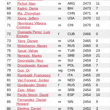
67
Pichot, Alan
m
ARG
2473
11
68
Kadric, Denis
m
BIH
2473
7
69
Ma, Zhonghan
CHN
2471
4
70
Xiong, Jeffery
m
USA
2470
12
Henriquez Villagra,
71
m
CHI
2470
11
Cristobal
Quesada Perez, Luis
72
f
CUB
2466
0
Ernesto
73
Yang, Darwin
m
USA
2465
0
74
Mokshanov, Alexey
m
RUS
2460
0
75
Sanal, Vahap
m
TUR
2459
23
76
Nenezic, Marko
m
SRB
2459
21
77
Georgiadis, Nico
m
SUI
2459
2
78
Drozdowski, Kacper
m
POL
2458
7
79
Guo, Qi
wg
CHN
2458
4
80
Rambaldi, Francesco
f
ITA
2455
20
81
Van Foreest, Jorden
m
NED
2455
20
82
Gordievsky, Dmitry
f
RUS
2455
0
83
Zajic, Milan
m
SRB
2454
20
84
Pardo Simon, David
m
ESP
2454
10
Fernandez, Daniel
85
m
SIN
2454
9
Howard
86
Ebeling, Daniel
m
FIN
2452
3