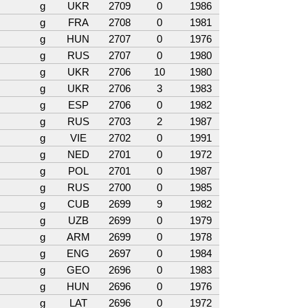
g
UKR
2709
0
1986
g
FRA
2708
0
1981
g
HUN
2707
0
1976
g
RUS
2707
0
1980
g
UKR
2706
10
1980
g
UKR
2706
3
1983
g
ESP
2706
0
1982
g
RUS
2703
2
1987
g
VIE
2702
0
1991
g
NED
2701
0
1972
g
POL
2701
0
1987
g
RUS
2700
0
1985
g
CUB
2699
9
1982
g
UZB
2699
0
1979
g
ARM
2699
0
1978
g
ENG
2697
0
1984
g
GEO
2696
0
1983
g
HUN
2696
0
1976
g
LAT
2696
0
1972