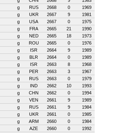
g
CHN
2668
9
1983
g
RUS
2668
0
1969
g
UKR
2667
9
1981
g
USA
2667
0
1975
g
FRA
2665
21
1990
g
NED
2665
18
1973
g
ROU
2665
0
1976
g
ISR
2664
9
1989
g
BLR
2664
0
1989
g
ISR
2663
8
1968
g
PER
2663
3
1967
g
RUS
2663
0
1979
g
IND
2662
10
1993
g
CHN
2662
0
1994
g
VEN
2661
9
1989
g
RUS
2661
9
1984
g
UKR
2661
0
1985
g
ARM
2660
0
1984
g
AZE
2660
0
1992