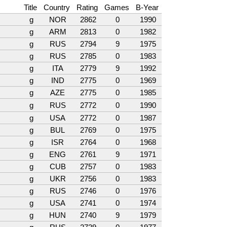
Title
Country
Rating
Games
B-Year
g
NOR
2862
0
1990
g
ARM
2813
0
1982
g
RUS
2794
9
1975
g
RUS
2785
0
1983
g
ITA
2779
9
1992
g
IND
2775
0
1969
g
AZE
2775
0
1985
g
RUS
2772
0
1990
g
USA
2772
0
1987
g
BUL
2769
0
1975
g
ISR
2764
0
1968
g
ENG
2761
9
1971
g
CUB
2757
0
1983
g
UKR
2756
0
1983
g
RUS
2746
0
1976
g
USA
2741
0
1974
g
HUN
2740
9
1979