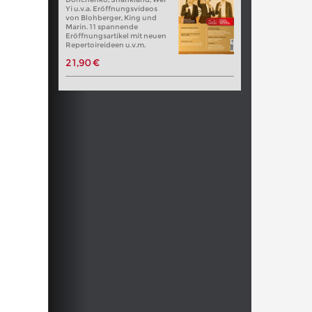
Yi u.v.a. Eröffnungsvideos
von Blohberger, King und
Marin. 11 spannende
Eröffnungsartikel mit neuen
Repertoireideen u.v.m.
21,90 €