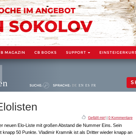
CB MAGAZIN
CB BOOKS
SUPPORT
EINSTEIGERKUR
en
S
SUCHE:
SPRACHE:
DE
EN
ES
FR
lolisten
Gefällt mir!
|
0 Kommentare
er neuen Elo-Liste mit großen Abstand die Nummer Eins. Sein
 knapp 50 Punkte. Vladimir Kramnik ist als Dritter wieder knapp an