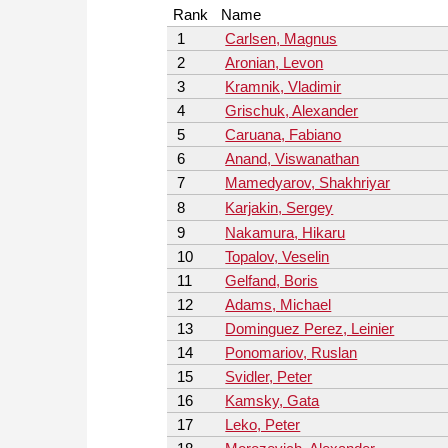
Rank
Name
1
Carlsen, Magnus
2
Aronian, Levon
3
Kramnik, Vladimir
4
Grischuk, Alexander
5
Caruana, Fabiano
6
Anand, Viswanathan
7
Mamedyarov, Shakhriyar
8
Karjakin, Sergey
9
Nakamura, Hikaru
10
Topalov, Veselin
11
Gelfand, Boris
12
Adams, Michael
13
Dominguez Perez, Leinier
14
Ponomariov, Ruslan
15
Svidler, Peter
16
Kamsky, Gata
17
Leko, Peter