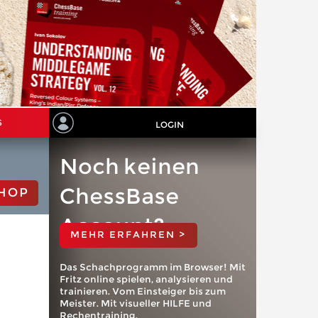
S
LOGIN
Noch keinen
ChessBase
HOP
Account?
MEHR ERFAHREN >
Das Schachprogramm im Browser! Mit
Fritz online spielen, analysieren und
trainieren. Vom Einsteiger bis zum
Meister. Mit visueller HILFE und
Rechentraining.