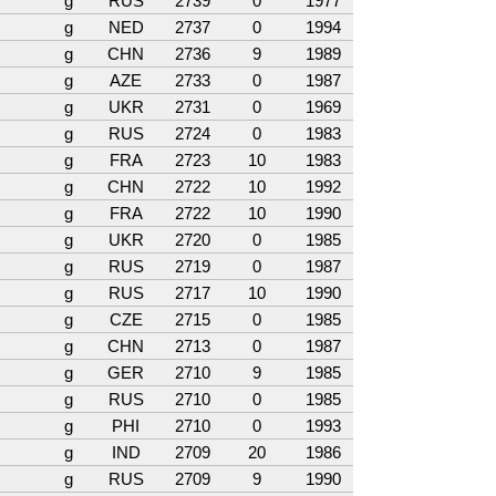
g
RUS
2739
0
1977
g
NED
2737
0
1994
g
CHN
2736
9
1989
g
AZE
2733
0
1987
g
UKR
2731
0
1969
g
RUS
2724
0
1983
g
FRA
2723
10
1983
g
CHN
2722
10
1992
g
FRA
2722
10
1990
g
UKR
2720
0
1985
g
RUS
2719
0
1987
g
RUS
2717
10
1990
g
CZE
2715
0
1985
g
CHN
2713
0
1987
g
GER
2710
9
1985
g
RUS
2710
0
1985
g
PHI
2710
0
1993
g
IND
2709
20
1986
g
RUS
2709
9
1990