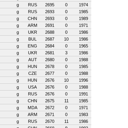
g
RUS
2695
0
1974
g
RUS
2693
0
1985
g
CHN
2693
0
1989
g
ARM
2691
0
1971
g
UKR
2688
0
1986
g
BUL
2687
10
1986
g
ENG
2684
0
1965
g
UKR
2681
3
1986
g
AUT
2680
0
1988
g
HUN
2678
0
1985
g
CZE
2677
0
1988
g
HUN
2676
10
1996
g
USA
2676
0
1988
g
RUS
2676
0
1991
g
CHN
2675
11
1985
g
MDA
2672
0
1971
g
ARM
2671
0
1983
g
RUS
2670
11
1986