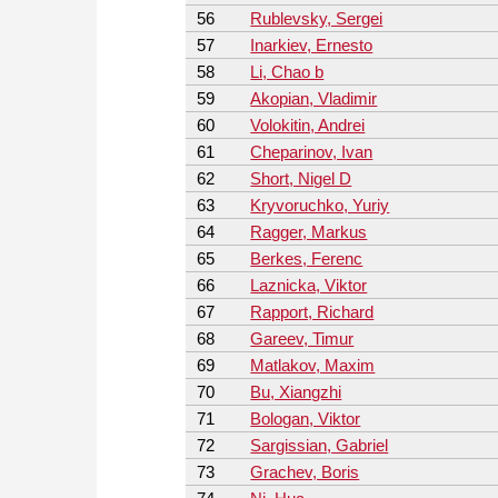
56
Rublevsky, Sergei
57
Inarkiev, Ernesto
58
Li, Chao b
59
Akopian, Vladimir
60
Volokitin, Andrei
61
Cheparinov, Ivan
62
Short, Nigel D
63
Kryvoruchko, Yuriy
64
Ragger, Markus
65
Berkes, Ferenc
66
Laznicka, Viktor
67
Rapport, Richard
68
Gareev, Timur
69
Matlakov, Maxim
70
Bu, Xiangzhi
71
Bologan, Viktor
72
Sargissian, Gabriel
73
Grachev, Boris