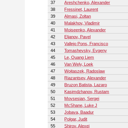
37
Areshchenko, Alexander
38
Fressinet, Laurent
39
Almasi, Zoltan
40
Malakhov, Vladimir
41
Moiseenko, Alexander
42
Eljanov, Pavel
43
Vallejo Pons, Francisco
44
Tomashevsky, Evgeny
45
Le, Quang Liem
46
Van Wely, Loek
47
Wojtaszek, Radoslaw
48
Riazantsev, Alexander
49
Bruzon Batista, Lazaro
50
Kasimdzhanov, Rustam
51
Movsesian, Sergei
52
McShane, Luke J
53
Jobava, Baadur
54
Polgar, Judit
55
Shirov, Alexei