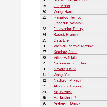
18
Morozevich, Alexander
19
Giri, Anish
20
Wang, Hao
21
Radjabov, Teimour
22
Ivanchuk, Vassily
23
Jakovenko, Dmitry
24
Bacrot, Etienne
25
Ding, Liren
26
Vachier-Lagrave, Maxime
27
Korobov, Anton
28
Vitiugov, Nikita
29
Nepomniachtchi, Ian
30
Navara, David
31
Wang, Yue
32
Naiditsch, Arkadij
33
Alekseev, Evgeny
34
So, Wesley
35
Harikrishna, P.
36
Andreikin, Dmitry