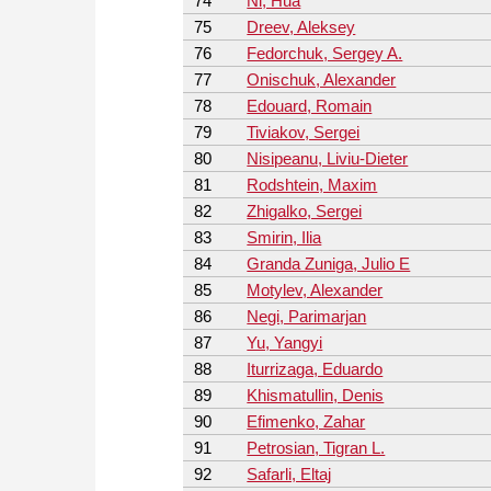
74
Ni, Hua
75
Dreev, Aleksey
76
Fedorchuk, Sergey A.
77
Onischuk, Alexander
78
Edouard, Romain
79
Tiviakov, Sergei
80
Nisipeanu, Liviu-Dieter
81
Rodshtein, Maxim
82
Zhigalko, Sergei
83
Smirin, Ilia
84
Granda Zuniga, Julio E
85
Motylev, Alexander
86
Negi, Parimarjan
87
Yu, Yangyi
88
Iturrizaga, Eduardo
89
Khismatullin, Denis
90
Efimenko, Zahar
91
Petrosian, Tigran L.
92
Safarli, Eltaj