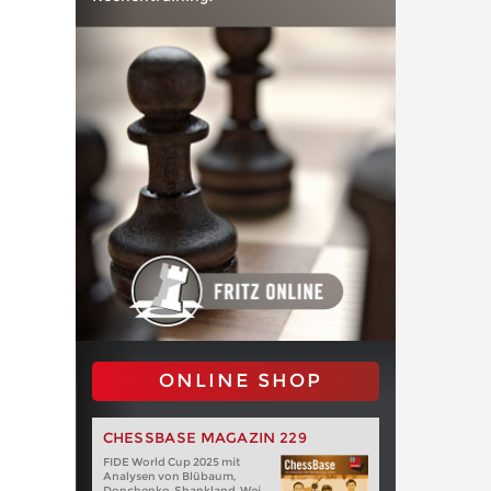
ONLINE SHOP
CHESSBASE MAGAZIN 229
FIDE World Cup 2025 mit
Analysen von Blübaum,
Donchenko, Shankland, Wei