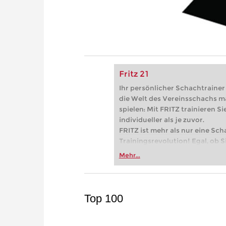
Fritz 21
Ihr persönlicher Schachtrainer -
die Welt des Vereinsschachs m
spielen: Mit FRITZ trainieren Sie
individueller als je zuvor.
FRITZ ist mehr als nur eine Sch
Trainingsrevolution! Egal, ob Si
Vereinsschachs machen oder ber
Mehr...
FRITZ trainieren Sie effizienter,
zuvor.
Top 100