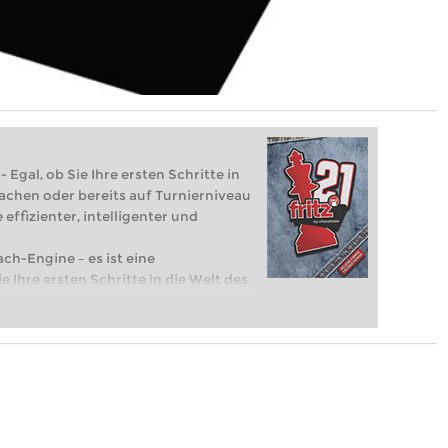
 Egal, ob Sie Ihre ersten Schritte in
achen oder bereits auf Turnierniveau
 effizienter, intelligenter und
ach-Engine – es ist eine
e Ihre ersten Schritte in die Welt des
eits auf Turnierniveau spielen: Mit
 intelligenter und individueller als je