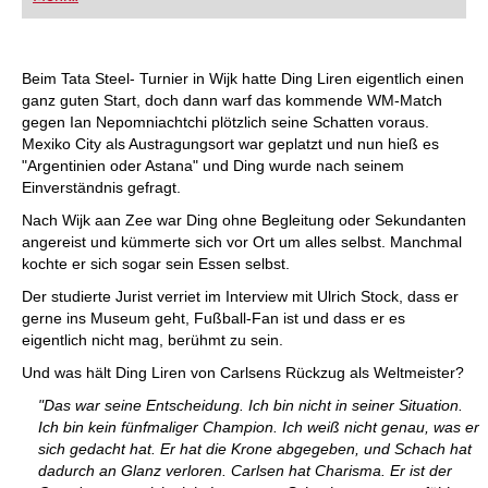
FRITZ trainieren Sie effizienter, intelligenter und
individueller als je zuvor.
Beim Tata Steel- Turnier in Wijk hatte Ding Liren eigentlich einen
ganz guten Start, doch dann warf das kommende WM-Match
gegen Ian Nepomniachtchi plötzlich seine Schatten voraus.
Mexiko City als Austragungsort war geplatzt und nun hieß es
"Argentinien oder Astana" und Ding wurde nach seinem
Einverständnis gefragt.
Nach Wijk aan Zee war Ding ohne Begleitung oder Sekundanten
angereist und kümmerte sich vor Ort um alles selbst. Manchmal
kochte er sich sogar sein Essen selbst.
Der studierte Jurist verriet im Interview mit Ulrich Stock, dass er
gerne ins Museum geht, Fußball-Fan ist und dass er es
eigentlich nicht mag, berühmt zu sein.
Und was hält Ding Liren von Carlsens Rückzug als Weltmeister?
"Das war seine Entscheidung. Ich bin nicht in seiner Situation.
Ich bin kein fünfmaliger Champion. Ich weiß nicht genau, was er
sich gedacht hat. Er hat die Krone abgegeben, und Schach hat
dadurch an Glanz verloren. Carlsen hat Charisma. Er ist der