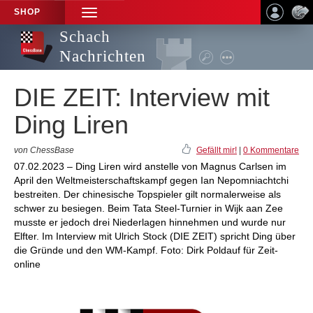
SHOP
TOGGLE
NAVIGATION
Schach
Nachrichten
DIE ZEIT: Interview mit
Ding Liren
von ChessBase
Gefällt mir!
|
0 Kommentare
07.02.2023 – Ding Liren wird anstelle von Magnus Carlsen im
April den Weltmeisterschaftskampf gegen Ian Nepomniachtchi
bestreiten. Der chinesische Topspieler gilt normalerweise als
schwer zu besiegen. Beim Tata Steel-Turnier in Wijk aan Zee
musste er jedoch drei Niederlagen hinnehmen und wurde nur
Elfter. Im Interview mit Ulrich Stock (DIE ZEIT) spricht Ding über
die Gründe und den WM-Kampf. Foto: Dirk Poldauf für Zeit-
online