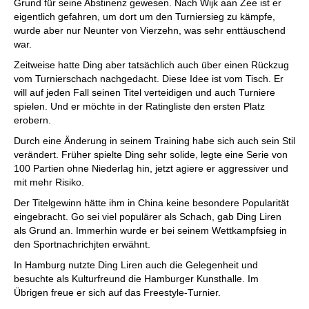
Grund für seine Abstinenz gewesen. Nach Wijk aan Zee ist er
eigentlich gefahren, um dort um den Turniersieg zu kämpfe,
wurde aber nur Neunter von Vierzehn, was sehr enttäuschend
war.
Zeitweise hatte Ding aber tatsächlich auch über einen Rückzug
vom Turnierschach nachgedacht. Diese Idee ist vom Tisch. Er
will auf jeden Fall seinen Titel verteidigen und auch Turniere
spielen. Und er möchte in der Ratingliste den ersten Platz
erobern.
Durch eine Änderung in seinem Training habe sich auch sein Stil
verändert. Früher spielte Ding sehr solide, legte eine Serie von
100 Partien ohne Niederlag hin, jetzt agiere er aggressiver und
mit mehr Risiko.
Der Titelgewinn hätte ihm in China keine besondere Popularität
eingebracht. Go sei viel populärer als Schach, gab Ding Liren
als Grund an. Immerhin wurde er bei seinem Wettkampfsieg in
den Sportnachrichjten erwähnt.
In Hamburg nutzte Ding Liren auch die Gelegenheit und
besuchte als Kulturfreund die Hamburger Kunsthalle. Im
Übrigen freue er sich auf das Freestyle-Turnier.