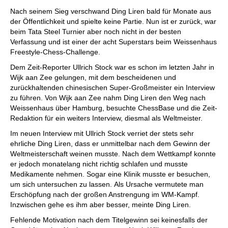
individueller als je zuvor.
Nach seinem Sieg verschwand Ding Liren bald für Monate aus
der Öffentlichkeit und spielte keine Partie. Nun ist er zurück, war
beim Tata Steel Turnier aber noch nicht in der besten
Verfassung und ist einer der acht Superstars beim Weissenhaus
Freestyle-Chess-Challenge.
Dem Zeit-Reporter Ullrich Stock war es schon im letzten Jahr in
Wijk aan Zee gelungen, mit dem bescheidenen und
zurückhaltenden chinesischen Super-Großmeister ein Interview
zu führen. Von Wijk aan Zee nahm Ding Liren den Weg nach
Weissenhaus über Hamburg, besuchte ChessBase und die Zeit-
Redaktion für ein weiters Interview, diesmal als Weltmeister.
Im neuen Interview mit Ullrich Stock verriet der stets sehr
ehrliche Ding Liren, dass er unmittelbar nach dem Gewinn der
Weltmeisterschaft weinen musste. Nach dem Wettkampf konnte
er jedoch monatelang nicht richtig schlafen und musste
Medikamente nehmen. Sogar eine Klinik musste er besuchen,
um sich untersuchen zu lassen. Als Ursache vermutete man
Erschöpfung nach der großen Anstrengung im WM-Kampf.
Inzwischen gehe es ihm aber besser, meinte Ding Liren.
Fehlende Motivation nach dem Titelgewinn sei keinesfalls der