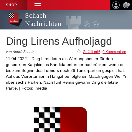
SHOP
TOGGLE
NAVIGATION
Schach
Nachrichten
Ding Lirens Aufholjagd
von André Schulz
Gefällt mir!
|
0 Kommentare
11.04.2022 – Ding Liren kann als Wertungsbester für den
gesperrten Karjakin ins Kandidatenturnier nachrücken, wenn er
bis zum Beginn des Turniers noch 26 Tunierpartien gespielt hat.
Auf das Viererturnier in Hangzhou folgte ein Match gegen Wei Yi
über sechs Partien. Nach fünf Remis gewann Ding die letzte
Partie. | Fotos: Imedia