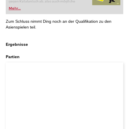
gegen Katalanisch ab, also auch mögliche
Übergänge zu anderen Eröffnungen wie der
Mehr...
Tarrasch-Verteidigung oder zu Damenindisch.
Zum Schluss nimmt Ding noch an der Qualifikation zu den
Asienspielen teil.
Ergebnisse
Partien