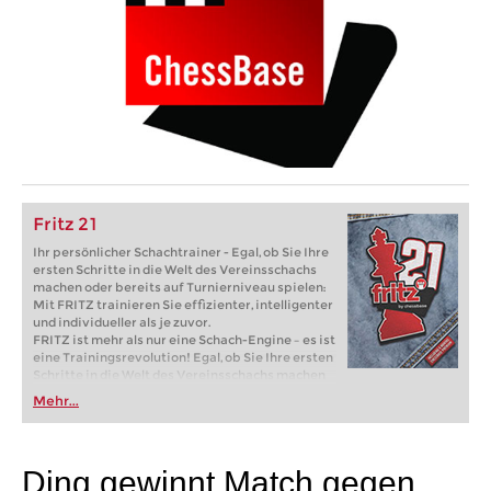
Fritz 21
Ihr persönlicher Schachtrainer - Egal, ob Sie Ihre
ersten Schritte in die Welt des Vereinsschachs
machen oder bereits auf Turnierniveau spielen:
Mit FRITZ trainieren Sie effizienter, intelligenter
und individueller als je zuvor.
FRITZ ist mehr als nur eine Schach-Engine – es ist
eine Trainingsrevolution! Egal, ob Sie Ihre ersten
Schritte in die Welt des Vereinsschachs machen
oder bereits auf Turnierniveau spielen: Mit
Mehr...
FRITZ trainieren Sie effizienter, intelligenter und
individueller als je zuvor.
Ding gewinnt Match gegen