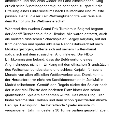
anstecken und das Virus wieder ins Land einschleppen. Ding
erhielt seine Ausreisegenehmigung sehr spät, zu spät für die
Erteilung eines Einreisevisums nach Deutschland und musste
passen. Der zu dieser Zeit Weltranglistendritte war raus aus
dem Kampf um die Weltmeisterschaft.
Während des zweiten Grand Prix Turniers in Belgrad begann
der Angriff Russlands auf die Ukraine. Alle waren entsetzt, auch
die meisten russischen Schachspieler. Sergey Karjakin, auf der
Krim geboren und später inklusive Nationalitätswechsel nach
Moskau gezogen, äußerte sich auf seinem Twitter-Kanal
solidarisch mit dem russischen Angriffskrieg. Die FIDE-
Ethikkommission befand, dass die Befürwortung eines
Angriffskrieges nicht im Einklang mit den ethischen Grundsätzen
des Weltschachbundes stand und schloss Karjakin für sechs
Monate von allen offiziellen Wettbewerben aus. Damit konnte
der Herausforderer nicht am Kandidatenturnier im Juni/Juli in
Madrid teilnehmen. Gemäß den Regeln rückte der Spieler nach,
der in der Mai-Eloliste den höchsten Platz hinter den schon
qualifizierten Spielern einnehmen würde. Das wäre Ding Liren,
hinter Weltmeister Carlsen und dem schon qualifizierten Alireza
Firouzja. Bedingung: Der betreffende Spieler musste im
vergangenen Jahr mindestens 30 Turnierpartien gespielt haben.