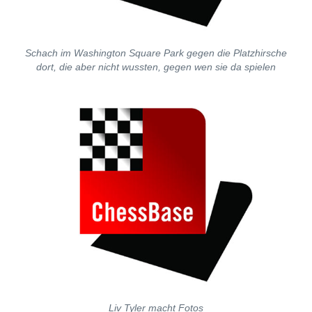
Schach im Washington Square Park gegen die Platzhirsche
dort, die aber nicht wussten, gegen wen sie da spielen
Liv Tyler macht Fotos