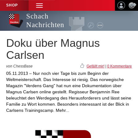
SHOP
TOGGLE
NAVIGATION
Schach
Nachrichten
Doku über Magnus
Carlsen
von ChessBase
Gefällt mir!
|
0 Kommentare
05.11.2013 – Nur noch vier Tage bis zum Beginn der
Weltmeisterschaft. Das Interesse ist riesig. Das norwegische
Magazin "Verdens Gang" hat nun eine Dokumentation über
Magnus Carlsen online gestellt. Regisseur Benjamnin Ree
beleuchtet den Werdegang des Herausforderers und lässt seine
Familie zu Wort kommen. Besonders interessant ist der Blick in
Carlsens Trainingscamp. Mehr...