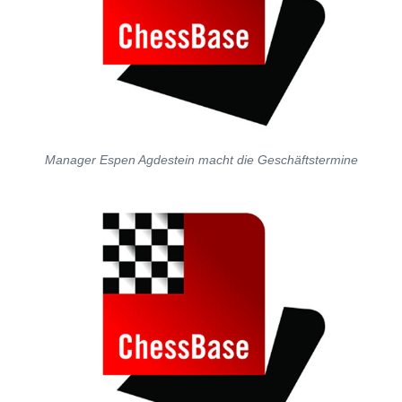
Manager Espen Agdestein macht die Geschäftstermine