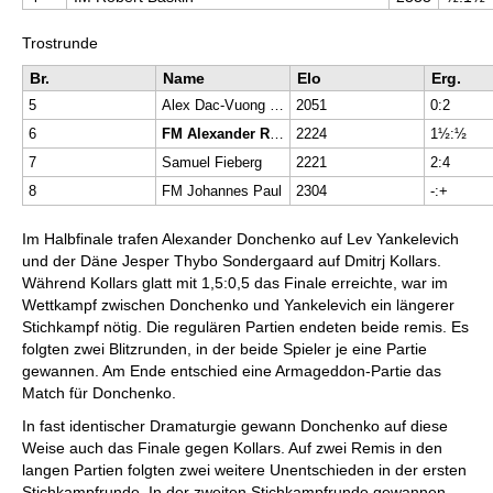
Trostrunde
Br.
Name
Elo
Erg.
5
Alex Dac-Vuong Nguyen
2051
0:2
6
FM Alexander Rieß
2224
1½:½
7
Samuel Fieberg
2221
2:4
8
FM Johannes Paul
2304
-:+
Im Halbfinale trafen Alexander Donchenko auf Lev Yankelevich
und der Däne Jesper Thybo Sondergaard auf Dmitrj Kollars.
Während Kollars glatt mit 1,5:0,5 das Finale erreichte, war im
Wettkampf zwischen Donchenko und Yankelevich ein längerer
Stichkampf nötig. Die regulären Partien endeten beide remis. Es
folgten zwei Blitzrunden, in der beide Spieler je eine Partie
gewannen. Am Ende entschied eine Armageddon-Partie das
Match für Donchenko.
In fast identischer Dramaturgie gewann Donchenko auf diese
Weise auch das Finale gegen Kollars. Auf zwei Remis in den
langen Partien folgten zwei weitere Unentschieden in der ersten
Stichkampfrunde. In der zweiten Stichkampfrunde gewannen