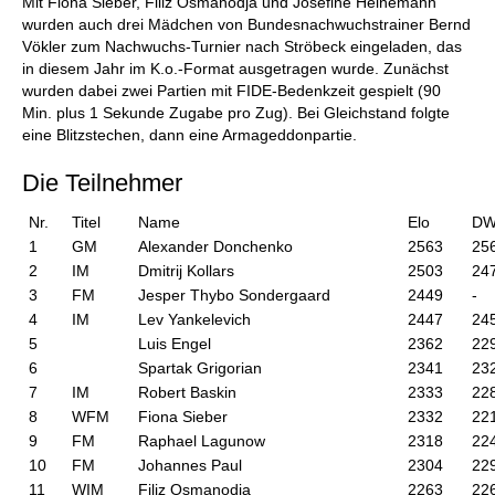
Mit Fiona Sieber, Filiz Osmanodja und Josefine Heinemann
wurden auch drei Mädchen von Bundesnachwuchstrainer Bernd
Vökler zum Nachwuchs-Turnier nach Ströbeck eingeladen, das
in diesem Jahr im K.o.-Format ausgetragen wurde. Zunächst
wurden dabei zwei Partien mit FIDE-Bedenkzeit gespielt (90
Min. plus 1 Sekunde Zugabe pro Zug). Bei Gleichstand folgte
eine Blitzstechen, dann eine Armageddonpartie.
Die Teilnehmer
Nr.
Titel
Name
Elo
D
1
GM
Alexander Donchenko
2563
25
2
IM
Dmitrij Kollars
2503
24
3
FM
Jesper Thybo Sondergaard
2449
-
4
IM
Lev Yankelevich
2447
24
5
Luis Engel
2362
22
6
Spartak Grigorian
2341
23
7
IM
Robert Baskin
2333
22
8
WFM
Fiona Sieber
2332
22
9
FM
Raphael Lagunow
2318
22
10
FM
Johannes Paul
2304
22
11
WIM
Filiz Osmanodja
2263
22