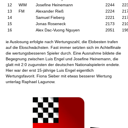
12
WIM
Josefine Heinemann
2244
22
13
FM
Alexander Rieß
2224
21
14
Samuel Fieberg
2221
21
15
Jonas Roseneck
2173
21
16
Alex Dac-Vuong Nguyen
2051
19
ie Auslosung erfolgte nach Wertungszahl, die Elobesten trafen
auf die Eloschwächsten. Fast immer setzten sich im Achtelfinale
die wertungsbesseren Spieler durch. Eine Ausnahme bildete die
Begegnung zwischen Luis Engel und Josefine Heinemann, die
glatt mit 2:0 zugunsten der deutschen Nationalspielerin endete.
Hier war der erst 15-jährige Luis Engel eigentlich
Wertungsfavorit. Fiona Sieber mit etwas besserer Wertung
unterlag Raphael Lagunow.