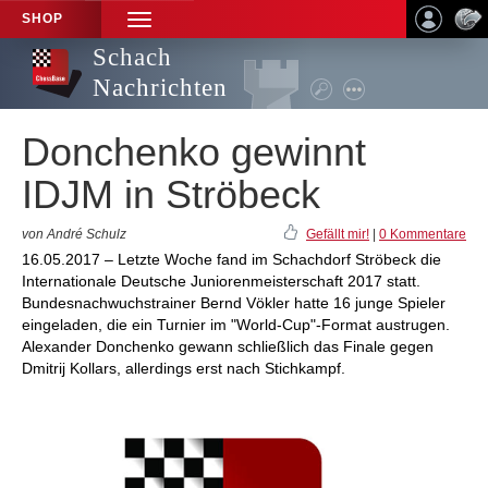
SHOP
TOGGLE
NAVIGATION
Schach
Nachrichten
Donchenko gewinnt
IDJM in Ströbeck
von André Schulz
Gefällt mir!
|
0 Kommentare
16.05.2017 – Letzte Woche fand im Schachdorf Ströbeck die
Internationale Deutsche Juniorenmeisterschaft 2017 statt.
Bundesnachwuchstrainer Bernd Vökler hatte 16 junge Spieler
eingeladen, die ein Turnier im "World-Cup"-Format austrugen.
Alexander Donchenko gewann schließlich das Finale gegen
Dmitrij Kollars, allerdings erst nach Stichkampf.