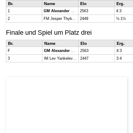
Br.
Name
Elo
Erg.
1
GM Alexander Donchenko
2563
4:3
2
FM Jesper Thybo Sondergaard
2449
½:1½
Finale und Spiel um Platz drei
Br.
Name
Elo
Erg.
F
GM Alexander Donchenko
2563
4:3
3
IM Lev Yankelevich
2447
3:4