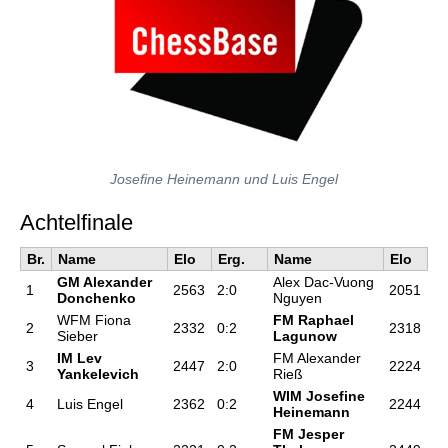
Josefine Heinemann und Luis Engel
Achtelfinale
Br.
Name
Elo
Erg.
Name
Elo
GM Alexander
Alex Dac-Vuong
1
2563
2:0
2051
Donchenko
Nguyen
WFM Fiona
FM Raphael
2
2332
0:2
2318
Sieber
Lagunow
IM Lev
FM Alexander
3
2447
2:0
2224
Yankelevich
Rieß
WIM Josefine
4
Luis Engel
2362
0:2
2244
Heinemann
FM Jesper