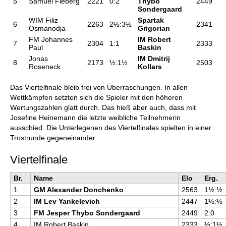
5
Samuel Fieberg
2221
0:2
Thybo
2449
Sondergaard
WIM Filiz
Spartak
6
2263
2½:3½
2341
Osmanodja
Grigorian
FM Johannes
IM Robert
7
2304
1:1
2333
Paul
Baskin
Jonas
IM Dmitrij
8
2173
½:1½
2503
Roseneck
Kollars
Das Viertelfinale bleib frei von Überraschungen. In allen
Wettkämpfen setzten sich die Spieler mit den höheren
Wertungszahlen glatt durch. Das hieß aber auch, dass mit
Josefine Heinemann die letzte weibliche Teilnehmerin
ausschied. Die Unterlegenen des Viertelfinales spielten in einer
Trostrunde gegeneinander.
Viertelfinale
Br.
Name
Elo
Erg.
1
GM Alexander Donchenko
2563
1½:½
2
IM Lev Yankelevich
2447
1½:½
3
FM Jesper Thybo Sondergaard
2449
2:0
4
IM Robert Baskin
2333
½:1½