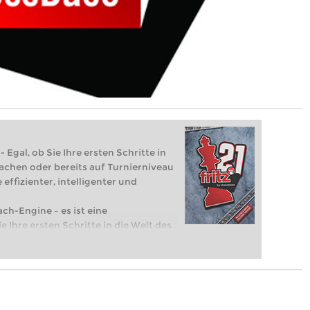
 Egal, ob Sie Ihre ersten Schritte in
achen oder bereits auf Turnierniveau
 effizienter, intelligenter und
ach-Engine – es ist eine
e Ihre ersten Schritte in die Welt des
eits auf Turnierniveau spielen: Mit
 intelligenter und individueller als je