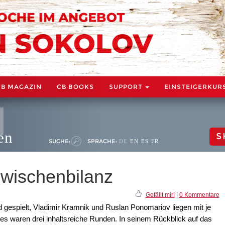
CB MAGAZIN
CB BOOKS
SUPPORT
EINSTEIGERKUR
en
S
SUCHE:
SPRACHE:
DE
EN
ES
FR
wischenbilanz
Gefällt mir!
|
0 Kommentare
 gespielt, Vladimir Kramnik und Ruslan Ponomariov liegen mit je
s waren drei inhaltsreiche Runden. In seinem Rückblick auf das