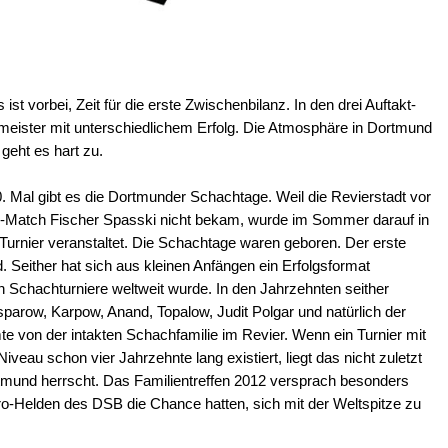
st vorbei, Zeit für die erste Zwischenbilanz. In den drei Auftakt-
eister mit unterschiedlichem Erfolg. Die Atmosphäre in Dortmund
 geht es hart zu.
0. Mal gibt es die Dortmunder Schachtage. Weil die Revierstadt vor
M-Match Fischer Spasski nicht bekam, wurde im Sommer darauf in
 Turnier veranstaltet. Die Schachtage waren geboren. Der erste
. Seither hat sich aus kleinen Anfängen ein Erfolgsformat
n Schachturniere weltweit wurde. In den Jahrzehnten seither
asparow, Karpow, Anand, Topalow, Judit Polgar und natürlich der
 von der intakten Schachfamilie im Revier. Wenn ein Turnier mit
eau schon vier Jahrzehnte lang existiert, liegt das nicht zuletzt
rtmund herrscht. Das Familientreffen 2012 versprach besonders
ro-Helden des DSB die Chance hatten, sich mit der Weltspitze zu