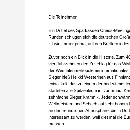
Die Teilnehmer
Ein Drittel des Sparkassen Chess-Meetings i
Runden schlugen sich die deutschen Großm
ist wie immer prima, auf den Brettern indes
Zuvor noch ein Blick in die Historie. Zum 4
vier Jahrzehnten den Zuschlag für das W
der Westfalenmetropole ein internationales
Sieger hieß Heikki Westerinen aus Finnland
entwickelt, das zu einem der bedeutendste
starteten alle Spitzenleute in Dortmund: K
zehnfache Sieger Kramnik. Jeder schwärmte
Weltmeistern und Schach auf sehr hohem Niv
an der freundlichen Atmosphäre, die in Do
interessant zu werden, weil diesmal die Eu
messen.