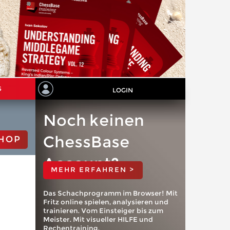
S
LOGIN
Noch keinen
ChessBase
HOP
Account?
MEHR ERFAHREN >
Das Schachprogramm im Browser! Mit
Fritz online spielen, analysieren und
trainieren. Vom Einsteiger bis zum
Meister. Mit visueller HILFE und
Rechentraining.