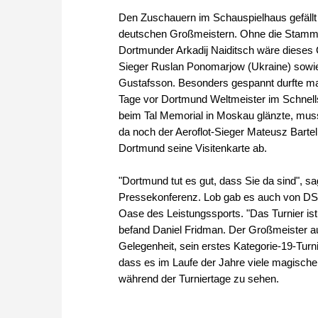
Den Zuschauern im Schauspielhaus gefällt
deutschen Großmeistern. Ohne die Stammg
Dortmunder Arkadij Naiditsch wäre dieses C
Sieger Ruslan Ponomarjow (Ukraine) sowie
Gustafsson. Besonders gespannt durfte man 
Tage vor Dortmund Weltmeister im Schnell
beim Tal Memorial in Moskau glänzte, muss 
da noch der Aeroflot-Sieger Mateusz Bartel
Dortmund seine Visitenkarte ab.
"Dortmund tut es gut, dass Sie da sind",
Pressekonferenz. Lob gab es auch von DSB
Oase des Leistungssports. "Das Turnier ist 
befand Daniel Fridman. Der Großmeister aus
Gelegenheit, sein erstes Kategorie-19-Turni
dass es im Laufe der Jahre viele magische
während der Turniertage zu sehen.