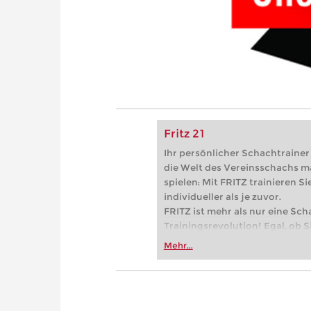
Fritz 21
Ihr persönlicher Schachtrainer -
die Welt des Vereinsschachs m
spielen: Mit FRITZ trainieren Sie
individueller als je zuvor.
FRITZ ist mehr als nur eine Sch
Trainingsrevolution! Egal, ob Si
Vereinsschachs machen oder ber
Mehr...
FRITZ trainieren Sie effizienter,
zuvor.