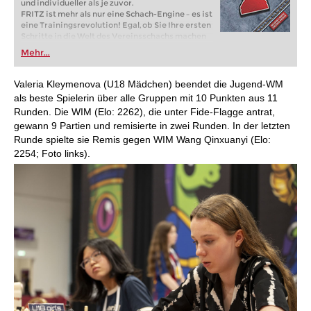
und individueller als je zuvor.
FRITZ ist mehr als nur eine Schach-Engine – es ist
eine Trainingsrevolution! Egal, ob Sie Ihre ersten
Schritte in die Welt des Vereinsschachs machen
oder bereits auf Turnierniveau spielen: Mit
Mehr...
FRITZ trainieren Sie effizienter, intelligenter und
individueller als je zuvor.
Valeria Kleymenova (U18 Mädchen) beendet die Jugend-WM
als beste Spielerin über alle Gruppen mit 10 Punkten aus 11
Runden. Die WIM (Elo: 2262), die unter Fide-Flagge antrat,
gewann 9 Partien und remisierte in zwei Runden. In der letzten
Runde spielte sie Remis gegen WIM Wang Qinxuanyi (Elo:
2254; Foto links).