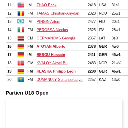
11
IM
ZHAO Erick
2418
USA
31s1
12
FM
TAMAS Christian-Arrydan
2328
ROU
25w1
13
IM
PINGIN Artem
2477
FID
20s1
14
FM
PEROSSA Nicolas
2325
ITA
28w1
15
CM
GERMANOVS Georgijs
2367
LAT
3s0
16
FM
ATOYAN Alberto
2378
GER
4w0
17
IM
BESOU Hussain
2411
GER
45w1
18
GM
KVALOY Aksel Bu
2483
NOR
21w½
19
FM
KLASKA Philipp Leon
2298
GER
46w1
20
FM
DUMANULY Sultanbeibarys
2257
KAZ
13w0
Partien U18 Open