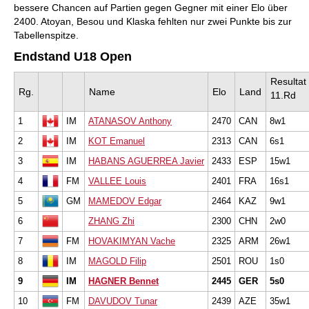
bessere Chancen auf Partien gegen Gegner mit einer Elo über
2400. Atoyan, Besou und Klaska fehlten nur zwei Punkte bis zur
Tabellenspitze.
Endstand U18 Open
Resultat
Rg.
Name
Elo
Land
11.Rd
1
IM
ATANASOV Anthony
2470
CAN
8w1
2
IM
KOT Emanuel
2313
CAN
6s1
3
IM
HABANS AGUERREA Javier
2433
ESP
15w1
4
FM
VALLEE Louis
2401
FRA
16s1
5
GM
MAMEDOV Edgar
2464
KAZ
9w1
6
ZHANG Zhi
2300
CHN
2w0
7
FM
HOVAKIMYAN Vache
2325
ARM
26w1
8
IM
MAGOLD Filip
2501
ROU
1s0
9
IM
HAGNER Bennet
2445
GER
5s0
10
FM
DAVUDOV Tunar
2439
AZE
35w1