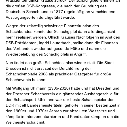
Präsidenten Ullrich Krause zurück. Der Schachgipfel erinnert an
die großen DSB-Kongresse, die nach der Gründung des
Deutschen Schachbundes 1877 regelmäßig an verschiedenen
Austragungsorten durchgeführt wurde.
Wegen der zeitweilig schwierige Finanzsituation des
Schachbundes konnte der Schachgipfel dann allerdings nicht
mehr realisiert werden. Ullrich Krauses Nachfolgerin im Amt des
DSB-Präsidenten, Ingrid Lauterbach, stellte dann die Finanzen
des Verbandes wieder auf gesunde Füße und nahm die
Wiederbelebung des Schachgipfels in Angriff.
Nun findet das große Schachfest also wieder statt. Die Stadt
Dresden ist nicht erst seit der Durchführung der
Schacholympiade 2008 als prächtiger Gastgeber für große
Schachevents bekannt.
Mit Wolfgang Uhlmann (1935-2020) hatte und hat Dresden und
der Dresdner Schachverein ein glänzendes Aushängeschild für
den Schachsport. Uhlmann war der beste Schachspieler der
DDR mit elf Landesmeistertiteln, gehörte in seiner besten Zeit in
den 1960er und 1970er Jahren zur absoluten Weltspitze und
kämpfte in Interzonenturnieren und Kandidatenkämpfen um die
Weltmeisterschaft mit.