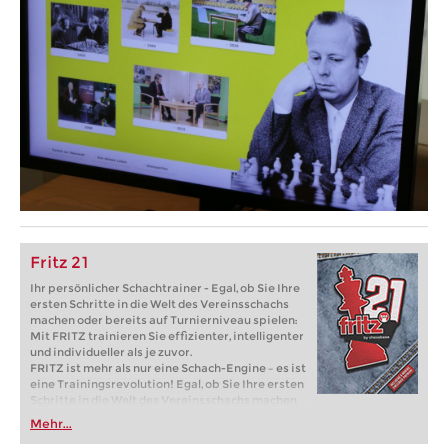
Fritz 21
Ihr persönlicher Schachtrainer - Egal, ob Sie Ihre
ersten Schritte in die Welt des Vereinsschachs
machen oder bereits auf Turnierniveau spielen:
Mit FRITZ trainieren Sie effizienter, intelligenter
und individueller als je zuvor.
FRITZ ist mehr als nur eine Schach-Engine – es ist
eine Trainingsrevolution! Egal, ob Sie Ihre ersten
Schritte in die Welt des Vereinsschachs machen
oder bereits auf Turnierniveau spielen: Mit
Mehr...
FRITZ trainieren Sie effizienter, intelligenter und