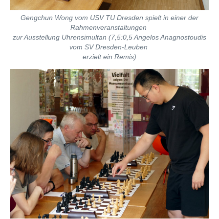
Gengchun Wong vom USV TU Dresden spielt in einer der
Rahmenveranstaltungen
zur Ausstellung Uhrensimultan (7,5:0,5 Angelos Anagnostoudis
vom SV Dresden-Leuben
erzielt ein Remis)