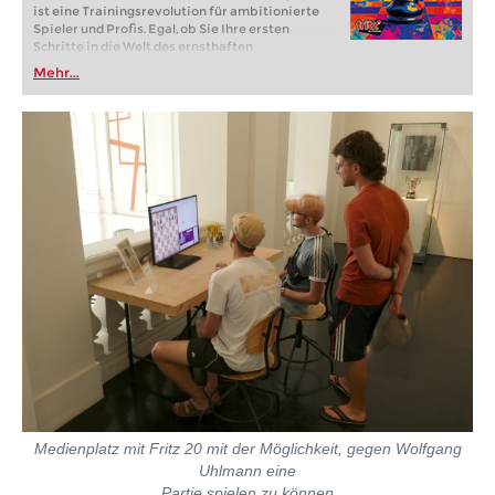
ist eine Trainingsrevolution für ambitionierte
Spieler und Profis. Egal, ob Sie Ihre ersten
Schritte in die Welt des ernsthaften
Schachtrainings machen oder bereits auf
Mehr...
Turnierniveau spielen: Mit FRITZ 20 trainieren
Sie effizienter, intelligenter und individueller als
je zuvor.
Medienplatz mit Fritz 20 mit der Möglichkeit, gegen Wolfgang
Uhlmann eine
Partie spielen zu können