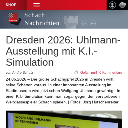
SHOP
TOGGLE
NAVIGATION
Schach
Nachrichten
Dresden 2026: Uhlmann-
Ausstellung mit K.I.-
Simulation
von André Schulz
Gefällt mir!
|
0 Kommentare
24.06.2026 – Der große Schachgipfel 2026 in Dresden wirft
seine Schatten voraus. In einer imposanten Ausstellung im
Stadtmuseum wird jetzt schon Wolfgang Uhlmann gewürdigt. In
einer K.I.- Simulation kann man sogar gegen den verstorbenen
Weltklassespieler Schach spielen. | Fotos: Jörg Hutschenreiter