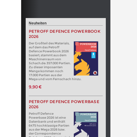
Neuheiten
PETROFF DEFENCE POWERBOOK
2026
Der Großteil des Materials,
auf dem das Petroff
Defence Powerbook 2026
basiert, stammt aus dem
Maschinenraum von
Schach.de: 357.000 Partien.
Zu dieser imposanten
Menge kommen noch
17.000 Partien aus der
Mega und vom Fernschach hinzu.
9,90 €
PETROFF DEFENCE POWERBASE
2026
Petroff Defence
Powerbase 2026 ist eine
Datenbank und enthält
6475 hochklassige Partien
aus der Mega 2026 bzw.
der Correspondence