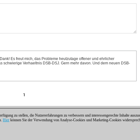
 Dank! Es freut mich, das Probleme heutzutage offener und ehrlicher
as schwierige Verhaeltnis DSB-DSJ. Gern mehr davon. Und dem neuen DSB-
1
fügung zu stellen, die Nutzererfahrungen zu verbessern und interessengerechte Inhalte aus
n.
Hier
können Sie der Verwendung von Analyse-Cookies und Marketing-Cookies widersprechen
ntakt
|
Cookies Management
|
Lizenzen
|
Compliance Hotline
|
Home
 | Osterbekstraße 90a | 22083 Hamburg | Deutschland