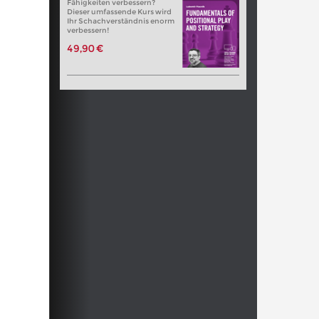
Fähigkeiten verbessern?
Dieser umfassende Kurs wird
Ihr Schachverständnis enorm
verbessern!
49,90 €