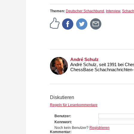
Themen:
Deutscher Schachbund
,
Interview
,
Schachp
André Schulz
André Schulz, seit 1991 bei Che
ChessBase Schachnachrichten-S
Diskutieren
Regeln für Leserkommentare
Benutzer
Kennwort
Noch kein Benutzer?
Registrieren
Kommentar