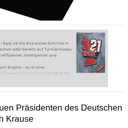
 Egal, ob Sie Ihre ersten Schritte in
achen oder bereits auf Turnierniveau
 effizienter, intelligenter und
ach-Engine – es ist eine
e Ihre ersten Schritte in die Welt des
eits auf Turnierniveau spielen: Mit
 intelligenter und individueller als je
euen Präsidenten des Deutschen
h Krause