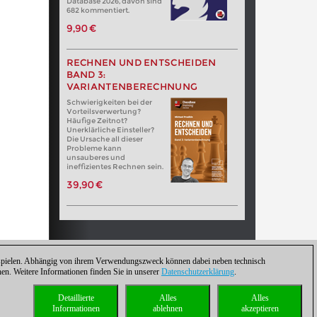
Database 2026, davon sind
682 kommentiert.
9,90 €
RECHNEN UND ENTSCHEIDEN
BAND 3:
VARIANTENBERECHNUNG
Schwierigkeiten bei der
Vorteilsverwertung?
Häufige Zeitnot?
Unerklärliche Einsteller?
Die Ursache all dieser
Probleme kann
unsauberes und
ineffizientes Rechnen sein.
39,90 €
zuspielen. Abhängig von ihrem Verwendungszweck können dabei neben technisch
. Weitere Informationen finden Sie in unserer
Datenschutzerklärung
.
Detaillierte
Alles
Alles
Informationen
ablehnen
akzeptieren