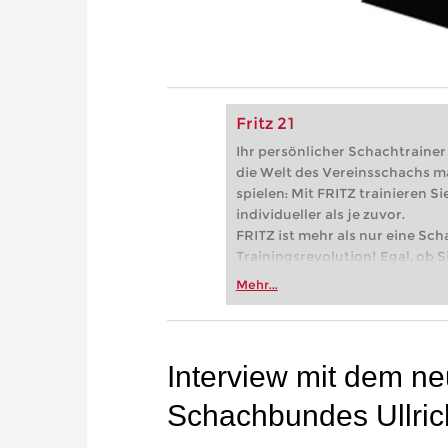
Fritz 21
Ihr persönlicher Schachtrainer -
die Welt des Vereinsschachs m
spielen: Mit FRITZ trainieren Sie
individueller als je zuvor.
FRITZ ist mehr als nur eine Sch
Trainingsrevolution! Egal, ob Si
Vereinsschachs machen oder ber
Mehr...
FRITZ trainieren Sie effizienter,
zuvor.
Interview mit dem n
Schachbundes Ullric