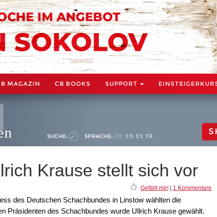
CB MAGAZIN
CB BOOKS
SUPPORT
EINSTEIGERKUR
en
S
SUCHE:
SPRACHE:
DE
EN
ES
FR
rich Krause stellt sich vor
Gefällt mir!
|
1 Kommentare
ress des Deutschen Schachbundes in Linstow wählten die
en Präsidenten des Schachbundes wurde Ullrich Krause gewählt.