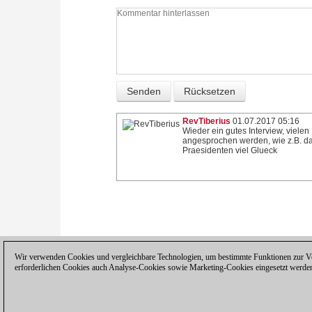
RevTiberius
01.07.2017 05:16
Wieder ein gutes Interview, vielen
angesprochen werden, wie z.B. d
Praesidenten viel Glueck
Wir verwenden Cookies und vergleichbare Technologien, um bestimmte Funktionen zur Ver
erforderlichen Cookies auch Analyse-Cookies sowie Marketing-Cookies eingesetzt werde
Datenschutzhinweis
|
Impressum
|
Ko
© 2017 ChessBase GmbH