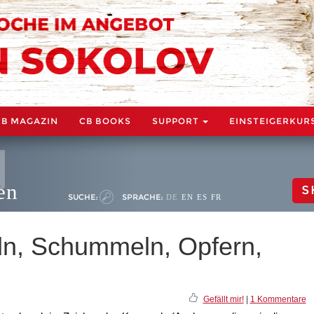
CB MAGAZIN
CB BOOKS
SUPPORT
EINSTEIGERKUR
en
S
SUCHE:
SPRACHE:
DE
EN
ES
FR
ln, Schummeln, Opfern,
Gefällt mir!
|
1 Kommentare