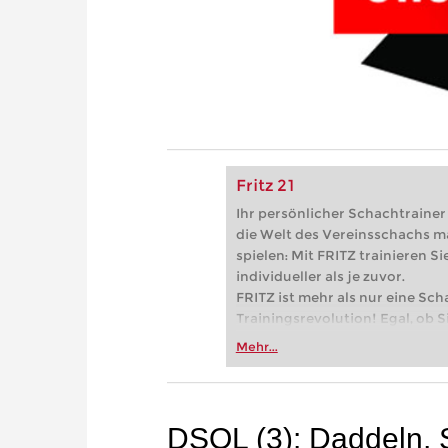
Fritz 21
Ihr persönlicher Schachtrainer -
die Welt des Vereinsschachs m
spielen: Mit FRITZ trainieren Sie
individueller als je zuvor.
FRITZ ist mehr als nur eine Sch
Trainingsrevolution! Egal, ob Si
Vereinsschachs machen oder ber
Mehr...
FRITZ trainieren Sie effizienter,
zuvor.
DSOL (3): Daddeln, 