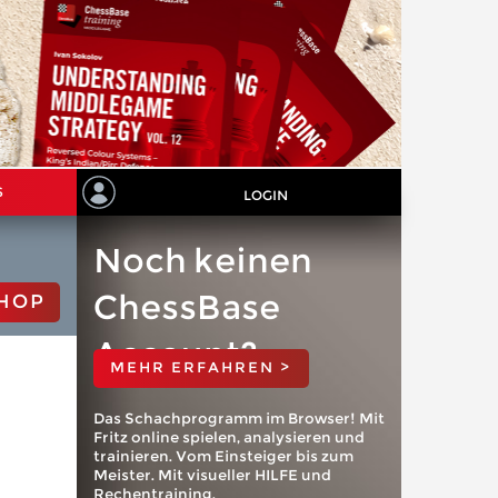
S
LOGIN
Noch keinen
ChessBase
HOP
Account?
MEHR ERFAHREN >
Das Schachprogramm im Browser! Mit
Fritz online spielen, analysieren und
trainieren. Vom Einsteiger bis zum
Meister. Mit visueller HILFE und
Rechentraining.