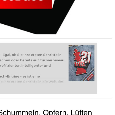
 Egal, ob Sie Ihre ersten Schritte in
achen oder bereits auf Turnierniveau
 effizienter, intelligenter und
ach-Engine – es ist eine
e Ihre ersten Schritte in die Welt des
eits auf Turnierniveau spielen: Mit
 intelligenter und individueller als je
Schummeln, Opfern, Lüften