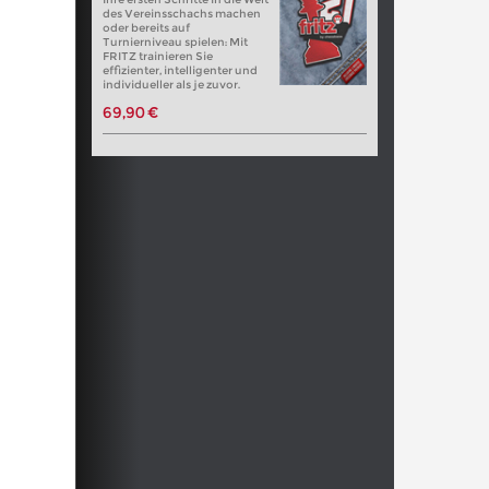
des Vereinsschachs machen
oder bereits auf
Turnierniveau spielen: Mit
FRITZ trainieren Sie
effizienter, intelligenter und
individueller als je zuvor.
69,90 €