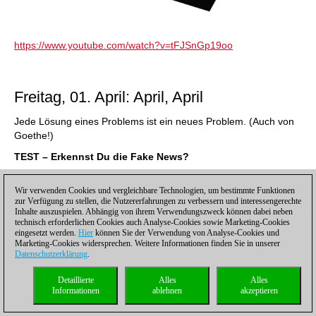
https://www.youtube.com/watch?v=tFJSnGp19oo
Freitag, 01. April: April, April
Jede Lösung eines Problems ist ein neues Problem. (Auch von
Goethe!)
TEST – Erkennst Du die Fake News?
Wir verwenden Cookies und vergleichbare Technologien, um bestimmte Funktionen
A.
Magnus Carlsen
wurde bei der Geburt vertauscht, er ist in
zur Verfügung zu stellen, die Nutzererfahrungen zu verbessern und interessengerechte
Inhalte auszuspielen. Abhängig von ihrem Verwendungszweck können dabei neben
Wirklichkeit ein Skispringer aus dem westfälischen Bünde.
technisch erforderlichen Cookies auch Analyse-Cookies sowie Marketing-Cookies
eingesetzt werden.
Hier
können Sie der Verwendung von Analyse-Cookies und
B.
Meine ELO
wird seit Längerem schon mit einem
Marketing-Cookies widersprechen. Weitere Informationen finden Sie in unserer
Zahlendreher angezeigt, statt 2080 müsste es eigentlich 2800
Datenschutzerklärung
.
heißen. Die FIDE braucht leider nur länger, um das zu
korrigieren. Verschwörung!
Detaillierte
Alles
Alles
Informationen
ablehnen
akzeptieren
C.
Die DSOL
ist eine Verschwörung von Schiedsrichtern, die
sonntags nicht mehr so früh aufstehen möchten.