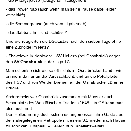
- die Mittagspause (rausgehen, rausgehen)
- das Power Nap (auch wenn man seine Pause dabei leider
verschläft)
- die Sommerpause (auch vom Ligabetrieb)
- das Sabbatjahr – und tschüss!?
Und wie reagierten die DSOListas nach den sieben Tage ohne
eine Zugfolge im Netz?
- Showdown in Nordwest –
SV Hellern
(bei Osnabrück) gegen
den
SV Osnabrück
in der Liga 1C!
Man schenkte sich wie so oft nichts im Osnabrücker Land - wir
erinnern da nur an die Varusschlacht, und an die Pokalpleiten
des HSV und von Werder Bremen an der Osnabrücker „Bremer
Brücke“.
Andererseits war Osnabrück zusammen mit Münster auch
Schauplatz des Westfälischen Friedens 1648 – in OS kann man
also auch nett.
Den Helleranern jedoch schien es angemessen, ihre Gäste aus
der nahegelegenen Metropole mit einem 3:1 wieder nach Hause
zu schicken. Chapeau – Hellern nun Tabellenzweiter!